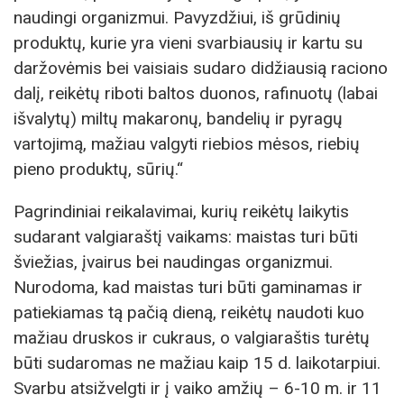
naudingi organizmui. Pavyzdžiui, iš grūdinių
produktų, kurie yra vieni svarbiausių ir kartu su
daržovėmis bei vaisiais sudaro didžiausią raciono
dalį, reikėtų riboti baltos duonos, rafinuotų (labai
išvalytų) miltų makaronų, bandelių ir pyragų
vartojimą, mažiau valgyti riebios mėsos, riebių
pieno produktų, sūrių.“
Pagrindiniai reikalavimai, kurių reikėtų laikytis
sudarant valgiaraštį vaikams: maistas turi būti
šviežias, įvairus bei naudingas organizmui.
Nurodoma, kad maistas turi būti gaminamas ir
patiekiamas tą pačią dieną, reikėtų naudoti kuo
mažiau druskos ir cukraus, o valgiaraštis turėtų
būti sudaromas ne mažiau kaip 15 d. laikotarpiui.
Svarbu atsižvelgti ir į vaiko amžių – 6-10 m. ir 11