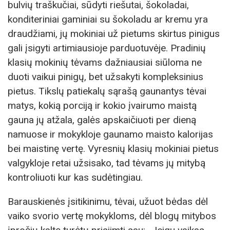
bulvių traškučiai, sūdyti riešutai, šokoladai,
konditeriniai gaminiai su šokoladu ar kremu yra
draudžiami, jų mokiniai už pietums skirtus pinigus
gali įsigyti artimiausioje parduotuvėje. Pradinių
klasių mokinių tėvams dažniausiai siūloma ne
duoti vaikui pinigų, bet užsakyti kompleksinius
pietus. Tikslų patiekalų sąrašą gaunantys tėvai
matys, kokią porciją ir kokio įvairumo maistą
gauna jų atžala, galės apskaičiuoti per dieną
namuose ir mokykloje gaunamo maisto kalorijas
bei maistinę vertę. Vyresnių klasių mokiniai pietus
valgykloje retai užsisako, tad tėvams jų mitybą
kontroliuoti kur kas sudėtingiau.
Barauskienės įsitikinimu, tėvai, užuot bėdas dėl
vaiko svorio vertę mokykloms, dėl blogų mitybos