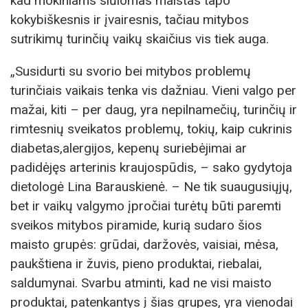
kad mokiniams siūlomas maistas tapo
kokybiškesnis ir įvairesnis, tačiau mitybos
sutrikimų turinčių vaikų skaičius vis tiek auga.
„Susidurti su svorio bei mitybos problemų
turinčiais vaikais tenka vis dažniau. Vieni valgo per
mažai, kiti – per daug, yra nepilnamečių, turinčių ir
rimtesnių sveikatos problemų, tokių, kaip cukrinis
diabetas,alergijos, kepenų suriebėjimai ar
padidėjęs arterinis kraujospūdis, – sako gydytoja
dietologė Lina Barauskienė. – Ne tik suaugusiųjų,
bet ir vaikų valgymo įpročiai turėtų būti paremti
sveikos mitybos piramide, kurią sudaro šios
maisto grupės: grūdai, daržovės, vaisiai, mėsa,
paukštiena ir žuvis, pieno produktai, riebalai,
saldumynai. Svarbu atminti, kad ne visi maisto
produktai, patenkantys į šias grupes, yra vienodai