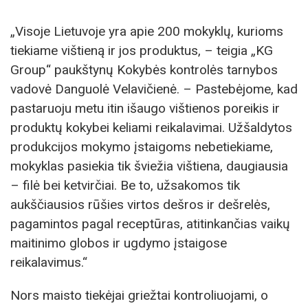
„Visoje Lietuvoje yra apie 200 mokyklų, kurioms
tiekiame vištieną ir jos produktus, – teigia „KG
Group“ paukštynų Kokybės kontrolės tarnybos
vadovė Danguolė Velavičienė. – Pastebėjome, kad
pastaruoju metu itin išaugo vištienos poreikis ir
produktų kokybei keliami reikalavimai. Užšaldytos
produkcijos mokymo įstaigoms nebetiekiame,
mokyklas pasiekia tik šviežia vištiena, daugiausia
– filė bei ketvirčiai. Be to, užsakomos tik
aukščiausios rūšies virtos dešros ir dešrelės,
pagamintos pagal receptūras, atitinkančias vaikų
maitinimo globos ir ugdymo įstaigose
reikalavimus.“
Nors maisto tiekėjai griežtai kontroliuojami, o