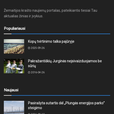
Žemaitijos krašto naujienų portalas, pateikiantis tiesiai Tau
aktualias žinias ir įvykius.
Populiariausi
Kopų tvirtinimo talka pajūryje
2025-09-26
Pakražantiškių Jurginės neįsivaizduojamos be
sūrių
2016-04-26
Naujausi
Pasirašyta sutartis dėl „Plungės energijos parko“
steigimo