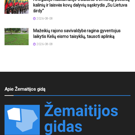
kalinių ir laisvės kovų dalyvių sąskrydis „Su Lietuva
širdy“
2026-08-08
Mažeikių rajono savivaldybė ragina gyventojus
laikytis Kelių eismo taisyklių, tausoti aplinką
2026-08-08
Apie Žemaitijos gidą