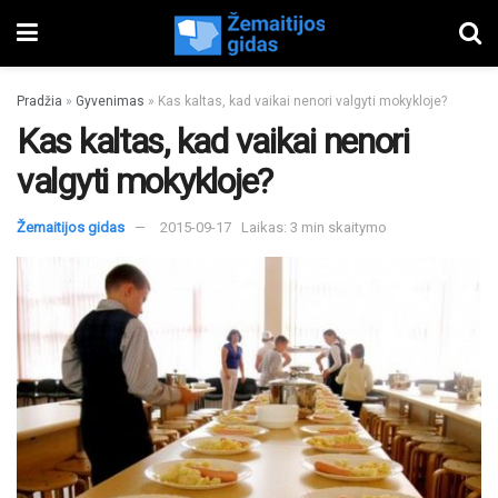
Pradžia
»
Gyvenimas
»
Kas kaltas, kad vaikai nenori valgyti mokykloje?
Kas kaltas, kad vaikai nenori
valgyti mokykloje?
Žemaitijos gidas
2015-09-17
Laikas: 3 min skaitymo