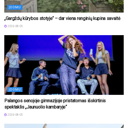
ĮDOMU
„Gargždų kūrybos stotyje“ – dar viena renginių kupina savaitė
2026-08-05
ĮDOMU
Palangos senojoje gimnazijoje pristatomas išskirtinis
spektaklis „Jaunuolio kambaryje“
2026-08-05