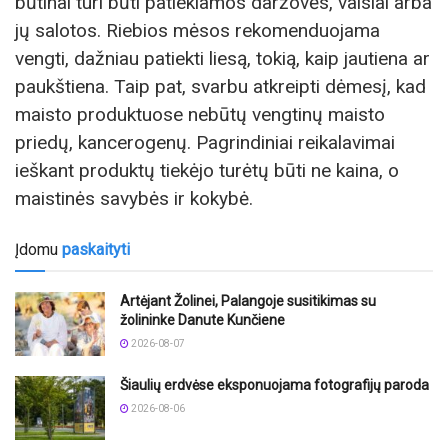
būtinai turi būti patiekiamos daržovės, vaisiai arba
jų salotos. Riebios mėsos rekomenduojama
vengti, dažniau patiekti liesą, tokią, kaip jautiena ar
paukštiena. Taip pat, svarbu atkreipti dėmesį, kad
maisto produktuose nebūtų vengtinų maisto
priedų, kancerogenų. Pagrindiniai reikalavimai
ieškant produktų tiekėjo turėtų būti ne kaina, o
maistinės savybės ir kokybė.
Įdomu
paskaityti
Artėjant Žolinei, Palangoje susitikimas su
žolininke Danute Kunčiene
2026-08-07
Šiaulių erdvėse eksponuojama fotografijų paroda
2026-08-06