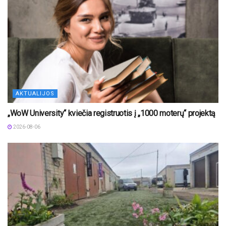
AKTUALIJOS
„WoW University“ kviečia registruotis į „1000 moterų“ projektą
2026-08-06