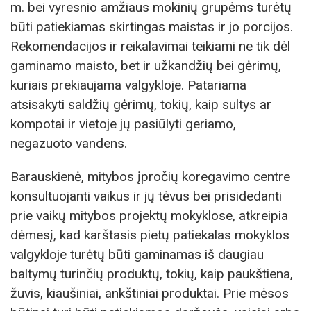
m. bei vyresnio amžiaus mokinių grupėms turėtų
būti patiekiamas skirtingas maistas ir jo porcijos.
Rekomendacijos ir reikalavimai teikiami ne tik dėl
gaminamo maisto, bet ir užkandžių bei gėrimų,
kuriais prekiaujama valgykloje. Patariama
atsisakyti saldžių gėrimų, tokių, kaip sultys ar
kompotai ir vietoje jų pasiūlyti geriamo,
negazuoto vandens.
Barauskienė, mitybos įpročių koregavimo centre
konsultuojanti vaikus ir jų tėvus bei prisidedanti
prie vaikų mitybos projektų mokyklose, atkreipia
dėmesį, kad karštasis pietų patiekalas mokyklos
valgykloje turėtų būti gaminamas iš daugiau
baltymų turinčių produktų, tokių, kaip paukštiena,
žuvis, kiaušiniai, ankštiniai produktai. Prie mėsos