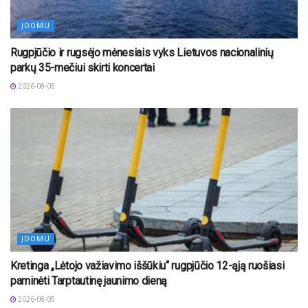
ĮDOMU
Rugpjūčio ir rugsėjo mėnesiais vyks Lietuvos nacionalinių
parkų 35-mečiui skirti koncertai
2026-08-05
ĮDOMU
Kretinga „Lėtojo važiavimo iššūkiu“ rugpjūčio 12-ąją ruošiasi
paminėti Tarptautinę jaunimo dieną
2026-08-05