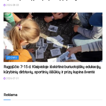
2026-08-03
ĮDOMU
Rugpjūčio 7-15 d. Klaipėdoje išskirtinė buriuotojiškų edukacijų,
kūrybinių dirbtuvių, sportinių iššūkių ir prizų kupina šventė
2026-07-31
Reklama