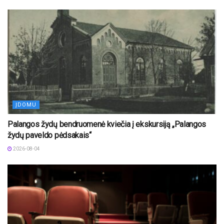
ĮDOMU
Palangos žydų bendruomenė kviečia į ekskursiją „Palangos
žydų paveldo pėdsakais“
2026-08-04