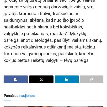
įpročių kaltę turėtų prisiimti sau: „Jeigu vaikas
namuose valgo nedaug daržovių ir vaisių, yra
įpratęs kramsnoti bulvių traškučius ar
saldumynus, tikėtina, kad nuo šio įpročio
neatbaidys net ir skanus bei kokybiškas,
valgykloje pateikiamas, maistas“. Mokyklų
pareiga, anot dietologės, pasiūlyti vaikams skanų,
kokybės reikalavimus atitinkantį maistą, tačiau
formuoti valgymo įpročius, paaiškinti, kodėl ir
kokius pietus reikėtų valgyti – tėvų pareiga.
Panašios
naujienos