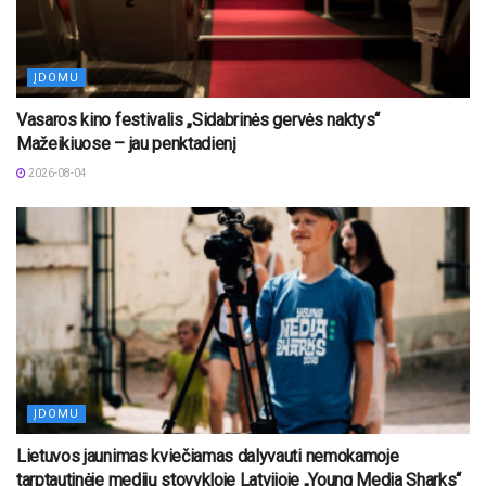
ĮDOMU
Vasaros kino festivalis „Sidabrinės gervės naktys“
Mažeikiuose – jau penktadienį
2026-08-04
ĮDOMU
Lietuvos jaunimas kviečiamas dalyvauti nemokamoje
tarptautinėje medijų stovykloje Latvijoje „Young Media Sharks“