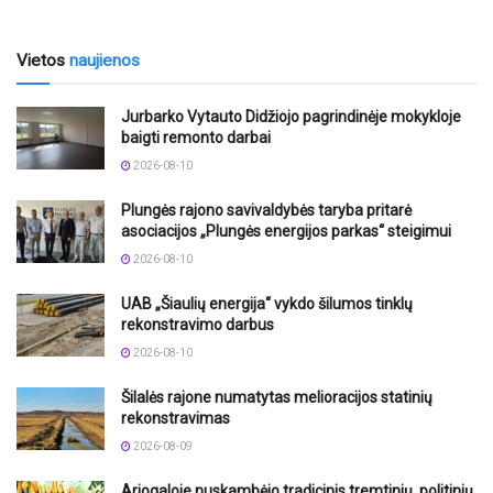
Vietos
naujienos
Jurbarko Vytauto Didžiojo pagrindinėje mokykloje
baigti remonto darbai
2026-08-10
Plungės rajono savivaldybės taryba pritarė
asociacijos „Plungės energijos parkas“ steigimui
2026-08-10
UAB „Šiaulių energija“ vykdo šilumos tinklų
rekonstravimo darbus
2026-08-10
Šilalės rajone numatytas melioracijos statinių
rekonstravimas
2026-08-09
Ariogaloje nuskambėjo tradicinis tremtinių, politinių