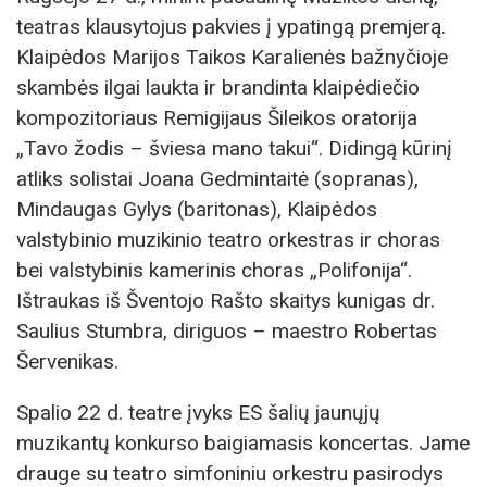
teatras klausytojus pakvies į ypatingą premjerą.
Klaipėdos Marijos Taikos Karalienės bažnyčioje
skambės ilgai laukta ir brandinta klaipėdiečio
kompozitoriaus Remigijaus Šileikos oratorija
„Tavo žodis – šviesa mano takui“. Didingą kūrinį
atliks solistai Joana Gedmintaitė (sopranas),
Mindaugas Gylys (baritonas), Klaipėdos
valstybinio muzikinio teatro orkestras ir choras
bei valstybinis kamerinis choras „Polifonija“.
Ištraukas iš Šventojo Rašto skaitys kunigas dr.
Saulius Stumbra, diriguos – maestro Robertas
Šervenikas.
Spalio 22 d. teatre įvyks ES šalių jaunųjų
muzikantų konkurso baigiamasis koncertas. Jame
drauge su teatro simfoniniu orkestru pasirodys