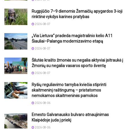
Rugpjūčio 7–9 dienomis Žemaičių apygardos 3-ioji
rinktinė vykdys karines pratybas
2026-08-07
„Via Lietuva“ pradeda magistralinio kelio A11
Šiauliai–Palanga modernizavimo etapą
2026-08-07
Šilutės krašto žmonės su negalia aktyviai įsitraukė į
Žmonių su negalia vasaros sporto šventę
2026-08-07
Ryšių reguliavimo tarnyba kviečia stiprinti
skaitmeninį raštingumą – pristatomos
nemokamos skaitmeninės pamokos
2026-08-06
Ernesto Galvanausko bulvaro atnaujinimas
Klaipėdoje juda į priekį
2026-08-06