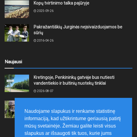
Kopų tvirtinimo talka pajūryje
2025-09-26
Pakražantiškių Jurginės neįsivaizduojamos be
sūrių
2016-04-26
Naujausi
Kretingoje, Penkininkų gatvėje bus nutiesti
vandentiekio ir buitinių nuotekų tinklai
2026-08-07
Rugpjūčio 7–9 dienomis Žemaičių apygardos 3-ioji
rinktinė vykdys karines pratybas
Naudojame slapukus ir renkame statistinę
2026-08-07
informaciją, kad užtikrintume geriausią patirtį
mūsų svetainėje. Žemiau galite leisti visus
slapukus ar išsaugoti tik tuos, kurie jums