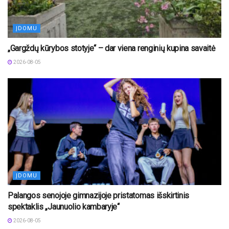
ĮDOMU
„Gargždų kūrybos stotyje“ – dar viena renginių kupina savaitė
2026-08-05
ĮDOMU
Palangos senojoje gimnazijoje pristatomas išskirtinis
spektaklis „Jaunuolio kambaryje“
2026-08-05