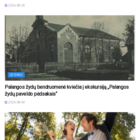
2026-08-05
ĮDOMU
Palangos žydų bendruomenė kviečia į ekskursiją „Palangos
žydų paveldo pėdsakais“
2026-08-04