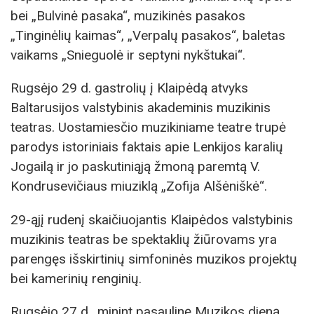
bei „Bulvinė pasaka“, muzikinės pasakos
„Tinginėlių kaimas“, „Verpalų pasakos“, baletas
vaikams „Snieguolė ir septyni nykštukai“.
Rugsėjo 29 d. gastrolių į Klaipėdą atvyks
Baltarusijos valstybinis akademinis muzikinis
teatras. Uostamiesčio muzikiniame teatre trupė
parodys istoriniais faktais apie Lenkijos karalių
Jogailą ir jo paskutiniąją žmoną paremtą V.
Kondrusevičiaus miuziklą „Zofija Alšėniškė“.
29-ąjį rudenį skaičiuojantis Klaipėdos valstybinis
muzikinis teatras be spektaklių žiūrovams yra
parengęs išskirtinių simfoninės muzikos projektų
bei kamerinių renginių.
Rugsėjo 27 d., minint pasaulinę Muzikos dieną,