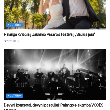
KULTŪRA
Palanga kviečia į Jaunimo vasaros festivalį „Saulės jūra“
2026-08-04
KULTŪRA
Devyni koncertai, devyni pasauliai: Palangoje skamba VOCES