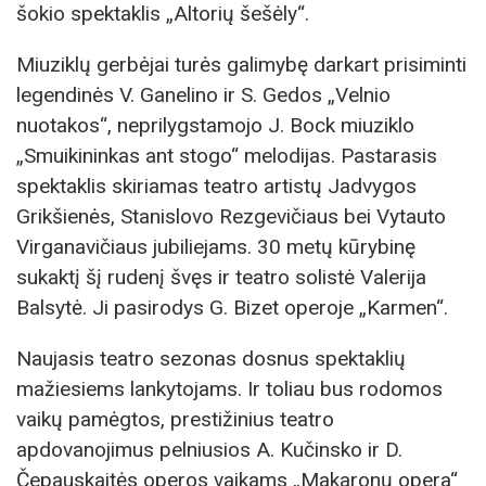
šokio spektaklis „Altorių šešėly“.
Miuziklų gerbėjai turės galimybę darkart prisiminti
legendinės V. Ganelino ir S. Gedos „Velnio
nuotakos“, neprilygstamojo J. Bock miuziklo
„Smuikininkas ant stogo“ melodijas. Pastarasis
spektaklis skiriamas teatro artistų Jadvygos
Grikšienės, Stanislovo Rezgevičiaus bei Vytauto
Virganavičiaus jubiliejams. 30 metų kūrybinę
sukaktį šį rudenį švęs ir teatro solistė Valerija
Balsytė. Ji pasirodys G. Bizet operoje „Karmen“.
Naujasis teatro sezonas dosnus spektaklių
mažiesiems lankytojams. Ir toliau bus rodomos
vaikų pamėgtos, prestižinius teatro
apdovanojimus pelniusios A. Kučinsko ir D.
Čepauskaitės operos vaikams „Makaronų opera“