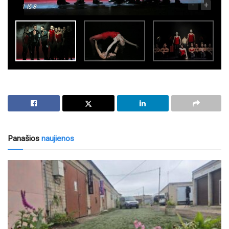
-
+
1
Iš 8
Panašios
naujienos