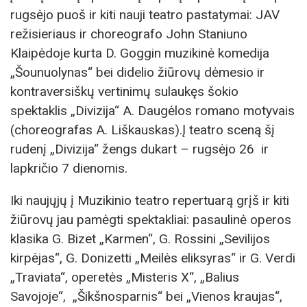
rugsėjo puoš ir kiti nauji teatro pastatymai: JAV
režisieriaus ir choreografo John Staniuno
Klaipėdoje kurta D. Goggin muzikinė komedija
„Šounuolynas“ bei didelio žiūrovų dėmesio ir
kontraversiškų vertinimų sulaukęs šokio
spektaklis „Divizija“ A. Daugėlos romano motyvais
(choreografas A. Liškauskas).Į teatro sceną šį
rudenį „Divizija“ žengs dukart – rugsėjo 26 ir
lapkričio 7 dienomis.
Iki naujųjų į Muzikinio teatro repertuarą grįš ir kiti
žiūrovų jau pamėgti spektakliai: pasaulinė operos
klasika G. Bizet „Karmen“, G. Rossini „Sevilijos
kirpėjas“, G. Donizetti „Meilės eliksyras“ ir G. Verdi
„Traviata“, operetės „Misteris X“, „Balius
Savojoje“, „Šikšnosparnis“ bei „Vienos kraujas“,