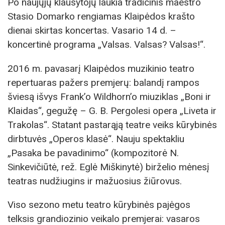
Po naujųjų klausytojų laukia tradicinis maestro
Stasio Domarko rengiamas Klaipėdos krašto
dienai skirtas koncertas. Vasario 14 d. –
koncertinė programa „Valsas. Valsas? Valsas!“.
2016 m. pavasarį Klaipėdos muzikinio teatro
repertuaras pažers premjerų: balandį rampos
šviesą išvys Frank’o Wildhorn’o miuziklas „Boni ir
Klaidas“, gegužę – G. B. Pergolesi opera „Liveta ir
Trakolas“. Statant pastarąją teatre veiks kūrybinės
dirbtuvės „Operos klasė“. Nauju spektakliu
„Pasaka be pavadinimo“ (kompozitorė N.
Sinkevičiūtė, rež. Eglė Miškinytė) birželio mėnesį
teatras nudžiugins ir mažuosius žiūrovus.
Viso sezono metu teatro kūrybinės pajėgos
telksis grandiozinio veikalo premjerai: vasaros