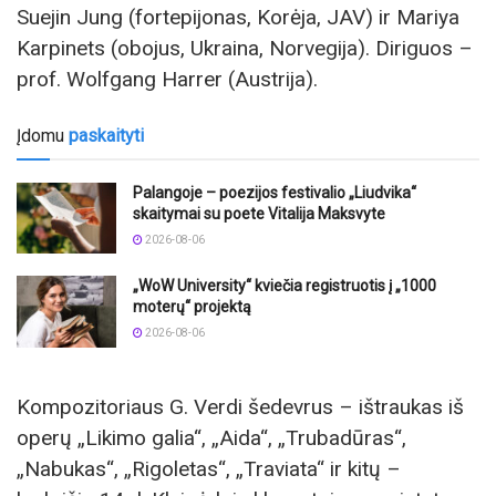
Suejin Jung (fortepijonas, Korėja, JAV) ir Mariya
Karpinets (obojus, Ukraina, Norvegija). Diriguos –
prof. Wolfgang Harrer (Austrija).
Įdomu
paskaityti
Palangoje – poezijos festivalio „Liudvika“
skaitymai su poete Vitalija Maksvyte
2026-08-06
„WoW University“ kviečia registruotis į „1000
moterų“ projektą
2026-08-06
Kompozitoriaus G. Verdi šedevrus – ištraukas iš
operų „Likimo galia“, „Aida“, „Trubadūras“,
„Nabukas“, „Rigoletas“, „Traviata“ ir kitų –