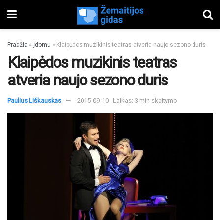
Pradžia
»
Įdomu
»
Klaipėdos muzikinis teatras atveria naujo sezono duris
Klaipėdos muzikinis teatras
atveria naujo sezono duris
Paulius Liškauskas
2015-09-10
Laikas: 3 min skaitymo