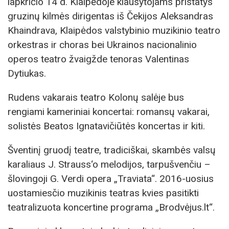
lapkričio 14 d. Klaipėdoje klausytojams pristatys
gruzinų kilmės dirigentas iš Čekijos Aleksandras
Khaindrava, Klaipėdos valstybinio muzikinio teatro
orkestras ir choras bei Ukrainos nacionalinio
operos teatro žvaigžde tenoras Valentinas
Dytiukas.
Rudens vakarais teatro Kolonų salėje bus
rengiami kameriniai koncertai: romansų vakarai,
solistės Beatos Ignatavičiūtės koncertas ir kiti.
Šventinį gruodį teatre, tradiciškai, skambės valsų
karaliaus J. Strauss‘o melodijos, tarpušvenčiu –
šlovingoji G. Verdi opera „Traviata“. 2016-uosius
uostamiesčio muzikinis teatras kvies pasitikti
teatralizuota koncertine programa „Brodvėjus.lt“.