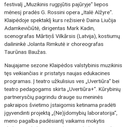
festivalį „Muzikinis rugpjūtis pajūryje“ liepos
mėnesį pradės G. Rossini opera „Italė Alžyre“.
Klaipėdoje spektaklį kurs režisierė Daina Liučija
Adamkevičiūtė, dirigentas Mark Kadin,
scenografas Mārtiņš Vilkārsis (Latvija), kostiumų
dailininkė Jolanta Rimkutė ir choreografas
Taurūnas Baužas.
Naujajame sezone Klaipėdos valstybinis muzikinis
tęs veikiančias ir pristatys naujas edukacines
programas. Į teatro užkulisius ves „Uvertiūra“ bei
teatro pedagogams skirta „Uvertiūra+“. Kūrybinių
partnerysčių pagrindu drauge su meninės
pakraipos švietimo įstaigomis ketinama pradėti
įgyvendinti projektą „(Ne)įdomybių laboratorija“,
meno pagalba padėsiantį vaikams mokytis