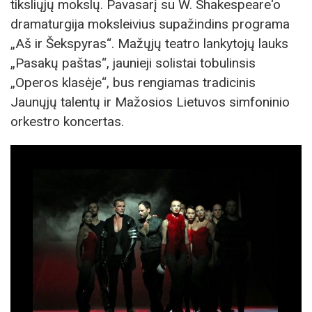
tiksliųjų mokslų. Pavasarį su W. Shakespeare‘o
dramaturgija moksleivius supažindins programa
„Aš ir Šekspyras“. Mažųjų teatro lankytojų lauks
„Pasakų paštas“, jaunieji solistai tobulinsis
„Operos klasėje“, bus rengiamas tradicinis
Jaunųjų talentų ir Mažosios Lietuvos simfoninio
orkestro koncertas.