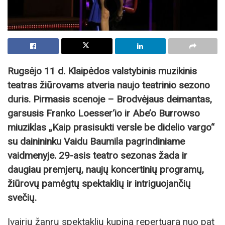
Rugsėjo 11 d. Klaipėdos valstybinis muzikinis
teatras žiūrovams atveria naujo teatrinio sezono
duris. Pirmasis scenoje – Brodvėjaus deimantas,
garsusis Franko Loesser‘io ir Abe’o Burrowso
miuziklas „Kaip prasisukti versle be didelio vargo“
su dainininku Vaidu Baumila pagrindiniame
vaidmenyje. 29-asis teatro sezonas žada ir
daugiau premjerų, naujų koncertinių programų,
žiūrovų pamėgtų spektaklių ir intriguojančių
svečių.
Įvairių žanrų spektaklių kupiną repertuarą nuo pat