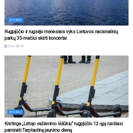
ĮDOMU
Rugpjūčio ir rugsėjo mėnesiais vyks Lietuvos nacionalinių
parkų 35-mečiui skirti koncertai
2026-08-05
ĮDOMU
Kretinga „Lėtojo važiavimo iššūkiu“ rugpjūčio 12-ąją ruošiasi
paminėti Tarptautinę jaunimo dieną