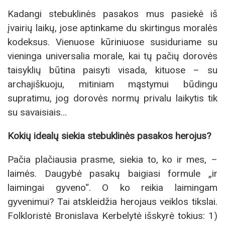
Kadangi stebuklinės pasakos mus pasiekė iš
įvairių laikų, jose aptinkame du skirtingus moralės
kodeksus. Vienuose kūriniuose susiduriame su
vieninga universalia morale, kai tų pačių dorovės
taisyklių būtina paisyti visada, kituose – su
archajiškuoju, mitiniam mąstymui būdingu
supratimu, jog dorovės normų privalu laikytis tik
su savaisiais…
Kokių idealų siekia stebuklinės pasakos herojus?
Pačia plačiausia prasme, siekia to, ko ir mes, –
laimės. Daugybė pasakų baigiasi formule „ir
laimingai gyveno“. O ko reikia laimingam
gyvenimui? Tai atskleidžia herojaus veiklos tikslai.
Folkloristė Bronislava Kerbelytė išskyrė tokius: 1)