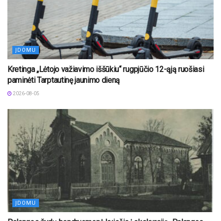
ĮDOMU
Kretinga „Lėtojo važiavimo iššūkiu“ rugpjūčio 12-ąją ruošiasi
paminėti Tarptautinę jaunimo dieną
2026-08-05
ĮDOMU