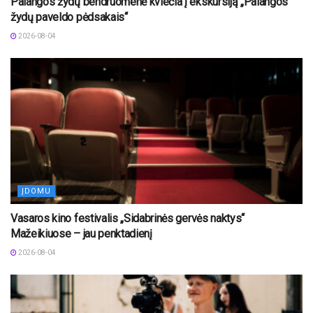
Palangos žydų bendruomenė kviečia į ekskursiją „Palangos
žydų paveldo pėdsakais“
2026-08-04
ĮDOMU
Vasaros kino festivalis „Sidabrinės gervės naktys“
Mažeikiuose – jau penktadienį
2026-08-04