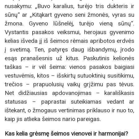
nusakymu: „Buvo karalius, turėjo tris dukteris ir
sūnų“ ar „Kitąkart gyveno seni žmonės, vyras su
žmona. Gyveno lūšnelėj, turėjo vieną sūnų“.
Vystantis pasakos veiksmui, herojaus gyvenimo
kelias išveda jį iš šeimos rėmais apribotos erdvės
į svetimą. Ten, patyręs daug išbandymų, įrodo
esąs pranašesnis už kitus. Paskutinis kelionės
taškas – ir vėl šeima: vienos pasakos baigiasi
vestuvėmis, kitos – išskirtų sutuoktinių susitikimu,
trečios – prapuolusių vaikų grįžimu pas tėvus.
Net didžiausias apdovanojimas – karališkasis
statusas – paprastai suteikiamas vedant ar
ištekant, o žmogaus vertinimas priklauso ir nuo to,
kaip jis atlieka šeimos nario pareigas.
Kas kelia grėsmę šeimos vienovei ir harmonijai?