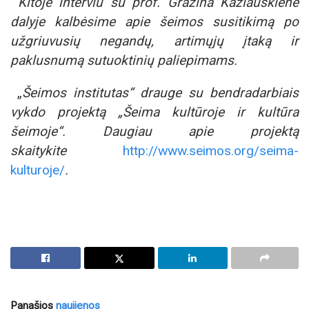
Kitoje interviu su prof. Gražina Kazlauskiene
dalyje kalbėsime apie šeimos susitikimą po
užgriuvusių negandų, artimųjų įtaką ir
paklusnumą sutuoktinių paliepimams.
„
Šeimos institutas“ drauge su bendradarbiais
vykdo projektą „Šeima kultūroje ir kultūra
šeimoje“.
Daugiau apie projektą
skaitykite
http://www.seimos.org/seima-
kulturoje/
.
Panašios
naujienos