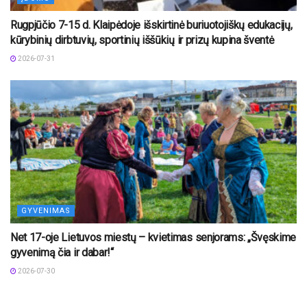
Rugpjūčio 7-15 d. Klaipėdoje išskirtinė buriuotojiškų edukacijų,
kūrybinių dirbtuvių, sportinių iššūkių ir prizų kupina šventė
2026-07-31
GYVENIMAS
Net 17-oje Lietuvos miestų – kvietimas senjorams: „Švęskime
gyvenimą čia ir dabar!“
2026-07-30