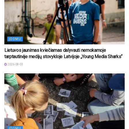
ĮDOMU
Lietuvos jaunimas kviečiamas dalyvauti nemokamoje
tarptautinėje medijų stovykloje Latvijoje „Young Media Sharks“
2026-08-03
ĮDOMU