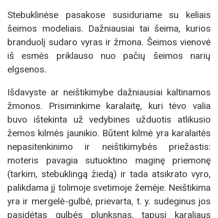
Stebuklinėse pasakose susiduriame su keliais
šeimos modeliais. Dažniausiai tai šeima, kurios
branduolį sudaro vyras ir žmona. Šeimos vienovė
iš esmės priklauso nuo pačių šeimos narių
elgsenos.
Išdavyste ar neištikimybe dažniausiai kaltinamos
žmonos. Prisiminkime karalaitę, kuri tėvo valia
buvo ištekinta už vedybines užduotis atlikusio
žemos kilmės jaunikio. Būtent kilmė yra karalaitės
nepasitenkinimo ir neištikimybės priežastis:
moteris pavagia sutuoktino maginę priemonę
(tarkim, stebuklingą žiedą) ir tada atsikrato vyro,
palikdama jį tolimoje svetimoje žemėje. Neištikima
yra ir mergelė-gulbė, prievarta, t. y. sudeginus jos
pasidėtas gulbės plunksnas, tapusi karaliaus