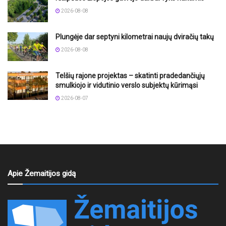
2026-08-08
Plungėje dar septyni kilometrai naujų dviračių takų
2026-08-08
Telšių rajone projektas – skatinti pradedančiųjų
smulkiojo ir vidutinio verslo subjektų kūrimąsi
2026-08-07
Apie Žemaitijos gidą