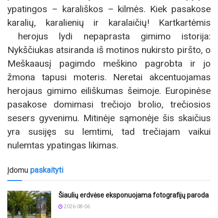
ypatingos – karališkos – kilmės. Kiek pasakose
karalių, karalienių ir karalaičių! Kartkartėmis
herojus lydi nepaprasta gimimo istorija:
Nykščiukas atsiranda iš motinos nukirsto piršto, o
Meškaausį pagimdo meškino pagrobta ir jo
žmona tapusi moteris. Neretai akcentuojamas
herojaus gimimo eiliškumas šeimoje. Europinėse
pasakose domimasi trečiojo brolio, trečiosios
sesers gyvenimu. Mitinėje sąmonėje šis skaičius
yra susijęs su lemtimi, tad trečiajam vaikui
nulemtas ypatingas likimas.
Įdomu
paskaityti
Šiaulių erdvėse eksponuojama fotografijų paroda
2026-08-06