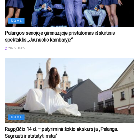
ĮDOMU
Palangos senojoje gimnazijoje pristatomas išskirtinis
spektaklis „Jaunuolio kambaryje“
2026-08-05
ĮDOMU
Rugpjūčio 14 d. – patyriminė šokio ekskursija „Palanga.
Sugriauti ir atstatyti mitai“