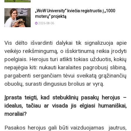
„WoW University“ kviečia registruotis į „1000
moterų“ projektą
2026-08-06
Vis dėlto išvardinti dalykai tik signalizuoja apie
veikėjo reikšmingumą, o išskirtinumą reikia įrodyti
poelgiais. Herojus turi atlikti tokias užduotis, kokių
nepajėgia kiti: nukauti karalaites pagrobusį slibiną,
pargabenti sergančiam tėvui sveikatą grąžinančių
obuolių, surasti dingusius brolius ar vyrą.
Įprasta teigti, kad stebuklinių pasakų herojus –
idealus, tačiau ar visada jis elgiasi humaniškai,
moraliai?
Pasakos herojus gali būti vaizduojamas jautrus,