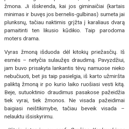
žmona. Ji išskrenda, kai jos giminaičiai (kartais
minimas ir buvęs jos bernelis-gulbinas) sumeta jai
plunksnų, tačiau naktimis grįžta į karaliaus dvarą
pamaitinti ten likusio kūdikio. Taip parodoma
moters drama.
Vyras žmoną išduoda dėl kitokių priežasčių. Iš
esmės – netyčia sulaužęs draudimą. Pavyzdžiui,
jam buvo prisakyta lankantis tėvų namuose nieko
nebučiuoti, bet jis taip pasielgia, iš karto užmiršta
paliktą žmoną ir po kurio laiko ruošiasi vesti kitą.
Beje, sutuoktinio draudimus pasakose pažeidžia
tiek vyrai, tiek žmonos. Ne visada pažeidimai
baigiasi neištikimybe, tačiau beveik visada –
nelauktu išsiskyrimu.