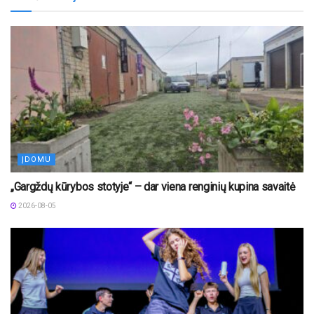
ĮDOMU
„Gargždų kūrybos stotyje“ – dar viena renginių kupina savaitė
2026-08-05