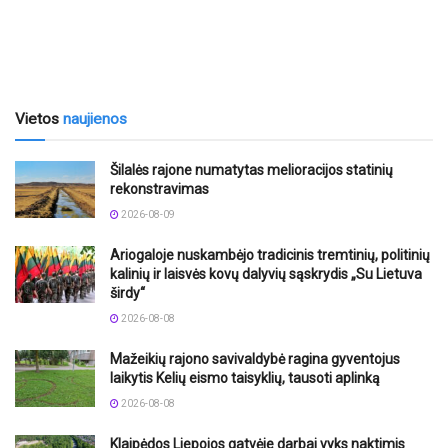
Vietos
naujienos
Šilalės rajone numatytas melioracijos statinių
rekonstravimas
2026-08-09
Ariogaloje nuskambėjo tradicinis tremtinių, politinių
kalinių ir laisvės kovų dalyvių sąskrydis „Su Lietuva
širdy“
2026-08-08
Mažeikių rajono savivaldybė ragina gyventojus
laikytis Kelių eismo taisyklių, tausoti aplinką
2026-08-08
Klaipėdos Liepojos gatvėje darbai vyks naktimis