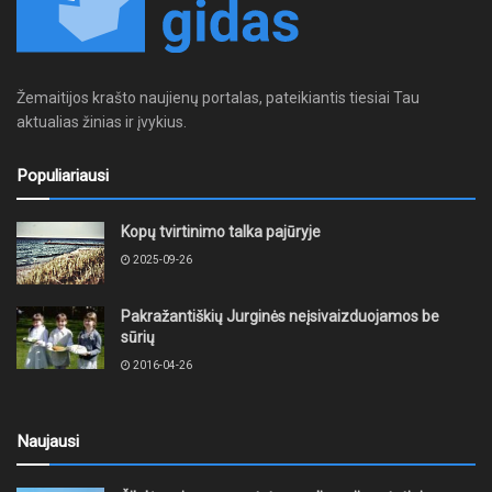
Žemaitijos krašto naujienų portalas, pateikiantis tiesiai Tau
aktualias žinias ir įvykius.
Populiariausi
Kopų tvirtinimo talka pajūryje
2025-09-26
Pakražantiškių Jurginės neįsivaizduojamos be
sūrių
2016-04-26
Naujausi