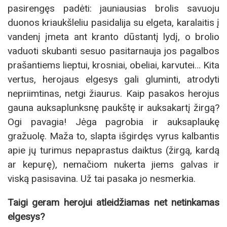
pasirengęs padėti: jauniausias brolis savuoju
duonos kriaukšleliu pasidalija su elgeta, karalaitis į
vandenį įmeta ant kranto dūstantį lydį, o brolio
vaduoti skubanti sesuo pasitarnauja jos pagalbos
prašantiems lieptui, krosniai, obeliai, karvutei… Kita
vertus, herojaus elgesys gali gluminti, atrodyti
nepriimtinas, netgi žiaurus. Kaip pasakos herojus
gauna auksaplunksnę paukštę ir auksakartį žirgą?
Ogi pavagia! Jėga pagrobia ir auksaplaukę
gražuolę. Maža to, slapta išgirdęs vyrus kalbantis
apie jų turimus nepaprastus daiktus (žirgą, kardą
ar kepurę), nemačiom nukerta jiems galvas ir
viską pasisavina. Už tai pasaka jo nesmerkia.
Taigi geram herojui atleidžiamas net netinkamas
elgesys?