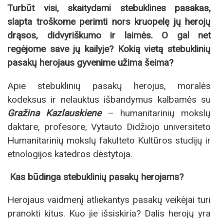
Turbūt visi, skaitydami stebuklines pasakas,
slapta troškome perimti nors kruopelę jų herojų
drąsos, didvyriškumo ir laimės. O gal net
regėjome save jų kailyje? Kokią vietą stebuklinių
pasakų herojaus gyvenime užima šeima?
Apie stebuklinių pasakų herojus, moralės
kodeksus ir nelauktus išbandymus kalbamės su
Gražina Kazlauskiene
– humanitarinių mokslų
daktare, profesore, Vytauto Didžiojo universiteto
Humanitarinių mokslų fakulteto Kultūros studijų ir
etnologijos katedros dėstytoja.
Kas būdinga stebuklinių pasakų herojams?
Herojaus vaidmenį atliekantys pasakų veikėjai turi
pranokti kitus. Kuo jie išsiskiria? Dalis herojų yra