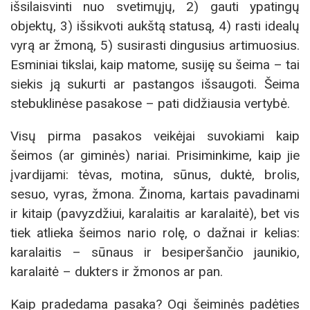
išsilaisvinti nuo svetimųjų, 2) gauti ypatingų
objektų, 3) išsikvoti aukštą statusą, 4) rasti idealų
vyrą ar žmoną, 5) susirasti dingusius artimuosius.
Esminiai tikslai, kaip matome, susiję su šeima – tai
siekis ją sukurti ar pastangos išsaugoti. Šeima
stebuklinėse pasakose – pati didžiausia vertybė.
Visų pirma pasakos veikėjai suvokiami kaip
šeimos (ar giminės) nariai. Prisiminkime, kaip jie
įvardijami: tėvas, motina, sūnus, duktė, brolis,
sesuo, vyras, žmona. Žinoma, kartais pavadinami
ir kitaip (pavyzdžiui, karalaitis ar karalaitė), bet vis
tiek atlieka šeimos nario rolę, o dažnai ir kelias:
karalaitis – sūnaus ir besiperšančio jaunikio,
karalaitė – dukters ir žmonos ar pan.
Kaip pradedama pasaka? Ogi šeiminės padėties