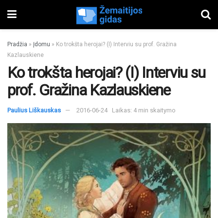
Pradžia
»
Įdomu
»
Ko trokšta herojai? (I) Interviu su prof. Gražina
Kazlauskiene
Ko trokšta herojai? (I) Interviu su
prof. Gražina Kazlauskiene
Paulius Liškauskas
2016-06-24
Laikas: 4 min skaitymo