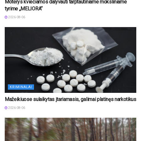
Moterys kviečiamos dalyvauti tarptautiniame moksliniame
tyrime „MELIORA“
2026-08-06
KRIMINALAI
Mažeikiuose sulaikytas įtariamasis, galimai platinęs narkotikus
2026-08-06