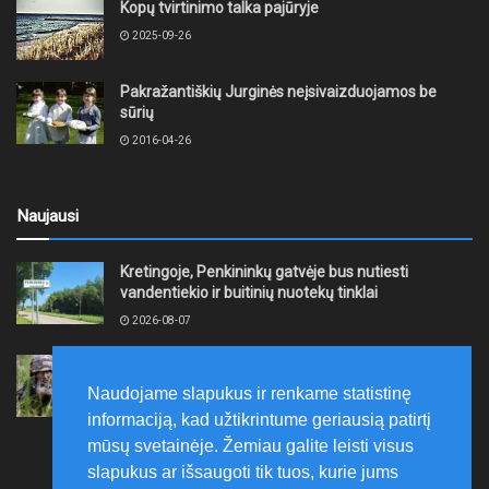
Kopų tvirtinimo talka pajūryje
2025-09-26
Pakražantiškių Jurginės neįsivaizduojamos be
sūrių
2016-04-26
Naujausi
Kretingoje, Penkininkų gatvėje bus nutiesti
vandentiekio ir buitinių nuotekų tinklai
2026-08-07
Rugpjūčio 7–9 dienomis Žemaičių apygardos 3-ioji
rinktinė vykdys karines pratybas
Naudojame slapukus ir renkame statistinę
2026-08-07
informaciją, kad užtikrintume geriausią patirtį
mūsų svetainėje. Žemiau galite leisti visus
slapukus ar išsaugoti tik tuos, kurie jums