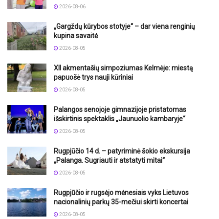
2026-08-06
„Gargždų kūrybos stotyje“ – dar viena renginių
kupina savaitė
2026-08-05
XII akmentašių simpoziumas Kelmėje: miestą
papuošė trys nauji kūriniai
2026-08-05
Palangos senojoje gimnazijoje pristatomas
išskirtinis spektaklis „Jaunuolio kambaryje“
2026-08-05
Rugpjūčio 14 d. – patyriminė šokio ekskursija
„Palanga. Sugriauti ir atstatyti mitai“
2026-08-05
Rugpjūčio ir rugsėjo mėnesiais vyks Lietuvos
nacionalinių parkų 35-mečiui skirti koncertai
2026-08-05