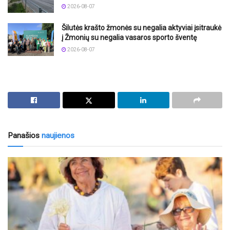
2026-08-07
Šilutės krašto žmonės su negalia aktyviai įsitraukė
į Žmonių su negalia vasaros sporto šventę
2026-08-07
Panašios
naujienos