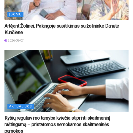
ĮDOMU
Artėjant Žolinei, Palangoje susitikimas su žolininke Danute
Kunčiene
2026-08-07
AKTUALIJOS
Ryšių reguliavimo tarnyba kviečia stiprinti skaitmeninį
raštingumą – pristatomos nemokamos skaitmeninės
pamokos