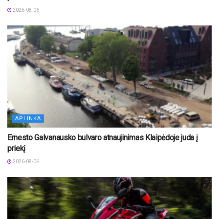
2026-08-06
APLINKA
Ernesto Galvanausko bulvaro atnaujinimas Klaipėdoje juda į
priekį
2026-08-06