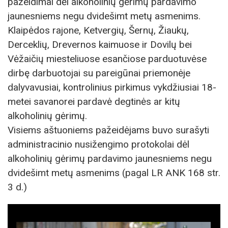
pažeidimai dėl alkoholinių gėrimų pardavimo
jaunesniems negu dvidešimt metų asmenims.
Klaipėdos rajone, Ketvergių, Šernų, Žiaukų,
Derceklių, Drevernos kaimuose ir Dovilų bei
Vėžaičių miesteliuose esančiose parduotuvėse
dirbę darbuotojai su pareigūnai priemonėje
dalyvavusiai, kontrolinius pirkimus vykdžiusiai 18-
metei savanorei pardavė degtinės ar kitų
alkoholinių gėrimų.
Visiems aštuoniems pažeidėjams buvo surašyti
administracinio nusižengimo protokolai dėl
alkoholinių gėrimų pardavimo jaunesniems negu
dvidešimt metų asmenims (pagal LR ANK 168 str.
3 d.)