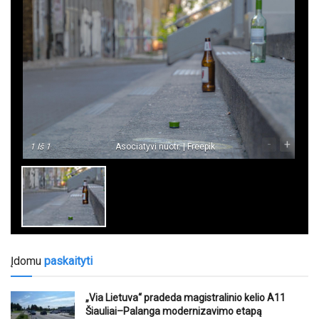
-
+
1
Iš 1
Asociatyvi nuotr. | Freepik
Įdomu
paskaityti
„Via Lietuva“ pradeda magistralinio kelio A11
Šiauliai–Palanga modernizavimo etapą