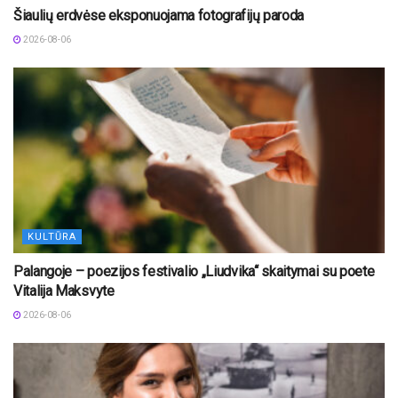
Šiaulių erdvėse eksponuojama fotografijų paroda
2026-08-06
KULTŪRA
Palangoje – poezijos festivalio „Liudvika“ skaitymai su poete
Vitalija Maksvyte
2026-08-06