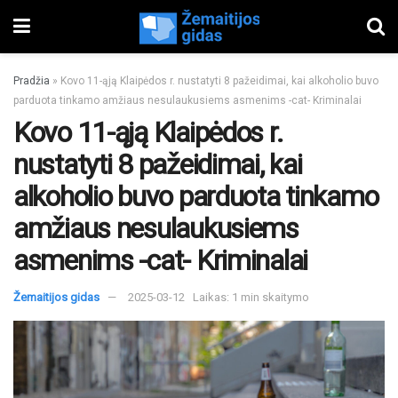
Pradžia
»
Kovo 11-ąją Klaipėdos r. nustatyti 8 pažeidimai, kai alkoholio buvo
parduota tinkamo amžiaus nesulaukusiems asmenims -cat- Kriminalai
Kovo 11-ąją Klaipėdos r.
nustatyti 8 pažeidimai, kai
alkoholio buvo parduota tinkamo
amžiaus nesulaukusiems
asmenims -cat- Kriminalai
Žemaitijos gidas
2025-03-12
Laikas: 1 min skaitymo