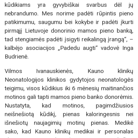
kūdikiams yra gyvybiškai svarbus dėl jų
nebrandumo. Mes norime padėti rūpintis pieno
patikimumu, saugumu bei kokybe ir padėti įkurti
pirmąjį Lietuvoje donorinio mamos pieno banką,
tad stengiamės padėti įsigyti reikalingą įrangą“, –
kalbėjo asociacijos „Padedu augti“ vadovė Inga
Budrienė.
Vilmos Ivanauskienės, Kauno klinikų
Neonatologijos klinikos gydytojos neonatologės
teigimu, visos kūdikius iki 6 mėnesių maitinančios
motinos gali tapti mamos pieno banko donorėmis.
Nustatyta, kad motinos, pagimdžiusios
neišnešiotą kūdikį, pienas kaloringesnis nei
išnešiotų naujagimių motinų pienas. Medikė
sako, kad Kauno klinikų medikai ir personalas