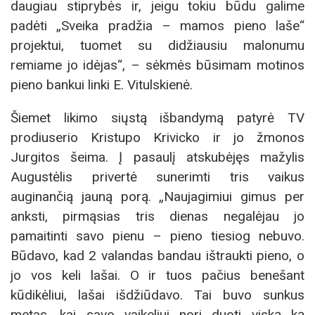
daugiau stiprybės ir, jeigu tokiu būdu galime
padėti „Sveika pradžia – mamos pieno laše“
projektui, tuomet su didžiausiu malonumu
remiame jo idėjas“, – sėkmės būsimam motinos
pieno bankui linki E. Vitulskienė.
Šiemet likimo siųstą išbandymą patyrė TV
prodiuserio Kristupo Krivicko ir jo žmonos
Jurgitos šeima. Į pasaulį atskubėjęs mažylis
Augustėlis privertė sunerimti tris vaikus
auginančią jauną porą. „Naujagimiui gimus per
anksti, pirmąsias tris dienas negalėjau jo
pamaitinti savo pienu – pieno tiesiog nebuvo.
Būdavo, kad 2 valandas bandau ištraukti pieno, o
jo vos keli lašai. O ir tuos pačius benešant
kūdikėliui, lašai išdžiūdavo. Tai buvo sunkus
metas, kai savo vaikeliui nori duoti viską ką