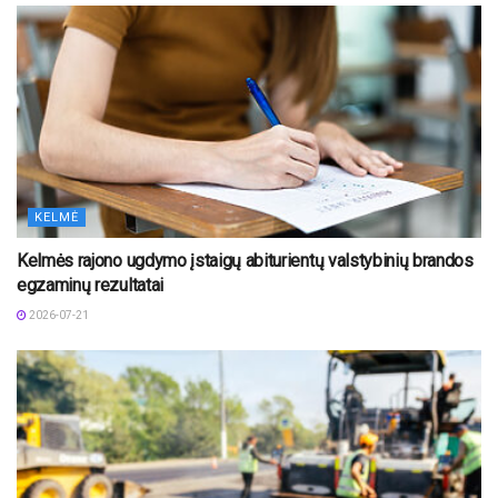
KELMĖ
Kelmės rajono ugdymo įstaigų abiturientų valstybinių brandos
egzaminų rezultatai
2026-07-21