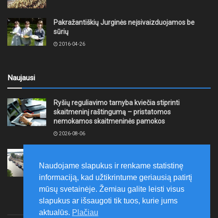
Pakražantiškių Jurginės neįsivaizduojamos be
sūrių
2016-04-26
Naujausi
Ryšių reguliavimo tarnyba kviečia stiprinti
skaitmeninį raštingumą – pristatomos
nemokamos skaitmeninės pamokos
2026-08-06
Ernesto Galvanausko bulvaro atnaujinimas
Klaipėdoje juda į priekį
Naudojame slapukus ir renkame statistinę
2026-08-06
informaciją, kad užtikrintume geriausią patirtį
mūsų svetainėje. Žemiau galite leisti visus
slapukus ar išsaugoti tik tuos, kurie jums
aktualūs.
Plačiau