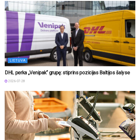
LIETUVA
DHL perka „Venipak“ grupę: stiprins pozicijas Baltijos šalyse
2026-07-28