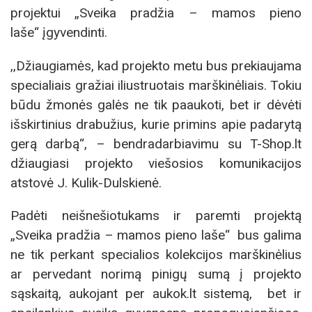
projektui „Sveika pradžia – mamos pieno
laše“ įgyvendinti.
,,Džiaugiamės, kad projekto metu bus prekiaujama
specialiais gražiai iliustruotais marškinėliais. Tokiu
būdu žmonės galės ne tik paaukoti, bet ir dėvėti
išskirtinius drabužius, kurie primins apie padarytą
gerą darbą“, – bendradarbiavimu su T-Shop.lt
džiaugiasi projekto viešosios komunikacijos
atstovė J. Kulik-Dulskienė.
Padėti neišnešiotukams ir paremti projektą
„Sveika pradžia – mamos pieno laše“ bus galima
ne tik perkant specialios kolekcijos marškinėlius
ar pervedant norimą pinigų sumą į projekto
sąskaitą, aukojant per aukok.lt sistemą, bet ir