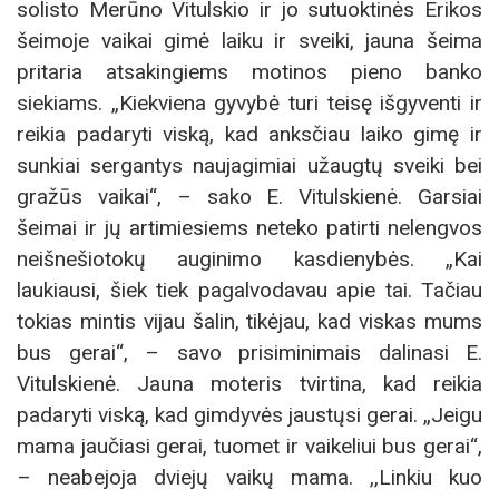
solisto Merūno Vitulskio ir jo sutuoktinės Erikos
šeimoje vaikai gimė laiku ir sveiki, jauna šeima
pritaria atsakingiems motinos pieno banko
siekiams. „Kiekviena gyvybė turi teisę išgyventi ir
reikia padaryti viską, kad anksčiau laiko gimę ir
sunkiai sergantys naujagimiai užaugtų sveiki bei
gražūs vaikai“, – sako E. Vitulskienė. Garsiai
šeimai ir jų artimiesiems neteko patirti nelengvos
neišnešiotokų auginimo kasdienybės. „Kai
laukiausi, šiek tiek pagalvodavau apie tai. Tačiau
tokias mintis vijau šalin, tikėjau, kad viskas mums
bus gerai“, – savo prisiminimais dalinasi E.
Vitulskienė. Jauna moteris tvirtina, kad reikia
padaryti viską, kad gimdyvės jaustųsi gerai. „Jeigu
mama jaučiasi gerai, tuomet ir vaikeliui bus gerai“,
– neabejoja dviejų vaikų mama. ,,Linkiu kuo