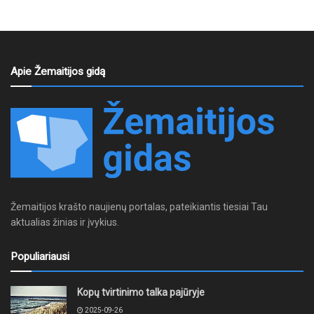
Apie Žemaitijos gidą
Žemaitijos krašto naujienų portalas, pateikiantis tiesiai Tau
aktualias žinias ir įvykius.
Populiariausi
Kopų tvirtinimo talka pajūryje
2025-09-26