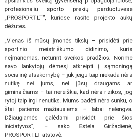
apsilankius sveiką gyvenseną propaguojančiose,
profesionalių sporto prekių parduotuvėse
„PROSPORT.LT“, kuriose rasite projekto aukų
dėžutes.
„Vienas iš mūsų įmonės tikslų – prisidėti prie
sportinio meistriškumo didinimo, kuris
neįmanomas, neturint sveikos pradžios. Norime
savo lankytojų dėmesį atkreipti į sąmoningą
socialinę atsakomybę – juk jeigu taip niekada nėra
nutikę nei jums, nei jūsų draugams ar
giminaičiams – tai nereiškia, kad nėra rizikos, jog
rytoj taip irgi nenutiks. Mums padėti nėra sunku, o
štai patiems mažiausiems – labai nelengva.
Džiaugiamės galėdami prisidėti prie šios
iniciatyvos“, – sako Estela Giržadienė,
PROSPORT.LT atstovė.