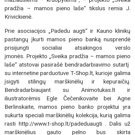
pradžia – mamos pieno laše“ tikslus remia J.
Krivickienė.
Prie asociacijos „Padedu augti“ ir Kauno klinikų
pastangų įkurti mamos pieno banką nusprendė
prisijungti socialiai atsakingos verslo
įmonės. Projekto „Sveika pradžia – mamos pieno
laše“ atstovai pasirašė bendradarbiavimo sutartį
su internetine parduotuve T-Shop.lt, kurioje galima
įsigyti stilingų marškinėlių ir kepuraičių.
Bendradarbiaujant su Animotukas.lt ir
iliustratorėmis Egle Čečenikovaite bei Agne
Berlinskaite, mamos pieno banko projektui yra
sukurta speciali marškinėlių kolekcija, kurią galima
rasti http://www.t-shop.lt/padeduaugti . Dalis už
marškinėlius gauto pelno bus skirta