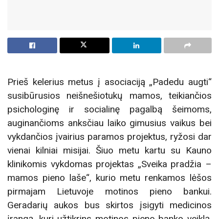
Prieš kelerius metus į asociaciją „Padedu augti“
susibūrusios neišnešiotukų mamos, teikiančios
psichologinę ir socialinę pagalbą šeimoms,
auginančioms anksčiau laiko gimusius vaikus bei
vykdančios įvairius paramos projektus, ryžosi dar
vienai kilniai misijai. Šiuo metu kartu su Kauno
klinikomis vykdomas projektas „Sveika pradžia –
mamos pieno laše“, kurio metu renkamos lėšos
pirmajam Lietuvoje motinos pieno bankui.
Geradarių aukos bus skirtos įsigyti medicinos
įrangą, kuri užtikrins motinos pieno banko veiklą.