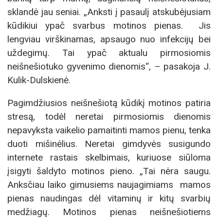
sklandė jau seniai. „Anksti į pasaulį atskubėjusiam
kūdikiui ypač svarbus motinos pienas. Jis
lengviau virškinamas, apsaugo nuo infekcijų bei
uždegimų. Tai ypač aktualu pirmosiomis
neišnešiotuko gyvenimo dienomis“, – pasakoja J.
Kulik-Dulskienė.
Pagimdžiusios neišnešiotą kūdikį motinos patiria
stresą, todėl neretai pirmosiomis dienomis
nepavyksta vaikelio pamaitinti mamos pienu, tenka
duoti mišinėlius. Neretai gimdyvės susigundo
internete rastais skelbimais, kuriuose siūloma
įsigyti šaldyto motinos pieno. „Tai nėra saugu.
Anksčiau laiko gimusiems naujagimiams mamos
pienas naudingas dėl vitaminų ir kitų svarbių
medžiagų. Motinos pienas neišnešiotiems