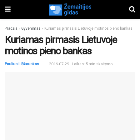
Pradžia
»
Gyvenimas
»
Kuriamas pirmasis Lietuvoje motinos pieno bankas
Kuriamas pirmasis Lietuvoje
motinos pieno bankas
Paulius Liškauskas
2016-07-29
Laikas: 5 min skaitymo