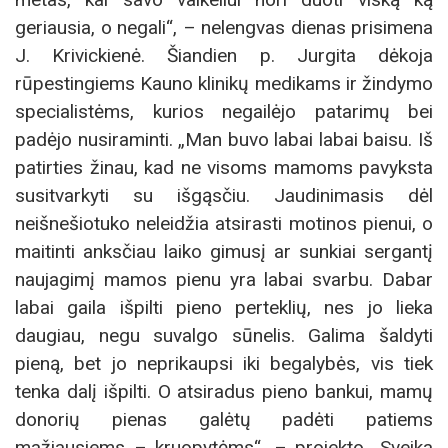
geriausia, o negali“, – nelengvas dienas prisimena
J. Krivickienė. Šiandien p. Jurgita dėkoja
rūpestingiems Kauno klinikų medikams ir žindymo
specialistėms, kurios negailėjo patarimų bei
padėjo nusiraminti. „Man buvo labai labai baisu. Iš
patirties žinau, kad ne visoms mamoms pavyksta
susitvarkyti su išgąsčiu. Jaudinimasis dėl
neišnešiotuko neleidžia atsirasti motinos pienui, o
maitinti anksčiau laiko gimusį ar sunkiai sergantį
naujagimį mamos pienu yra labai svarbu. Dabar
labai gaila išpilti pieno perteklių, nes jo lieka
daugiau, negu suvalgo sūnelis. Galima šaldyti
pieną, bet jo neprikaupsi iki begalybės, vis tiek
tenka dalį išpilti. O atsiradus pieno bankui, mamų
donorių pienas galėtų padėti patiems
mažiausiems – kruopytėms“, – projekto „Sveika