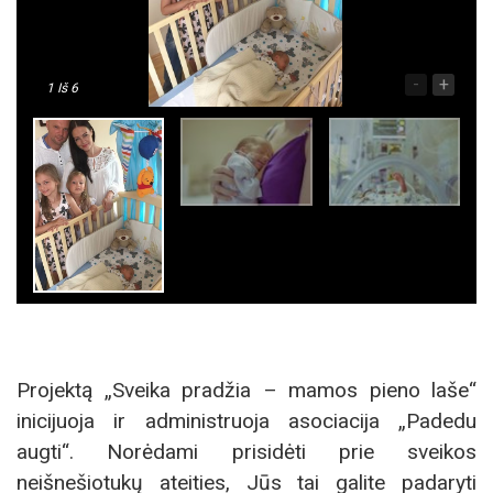
-
+
1
Iš 6
Projektą „Sveika pradžia – mamos pieno laše“
inicijuoja ir administruoja asociacija „Padedu
augti“. Norėdami prisidėti prie sveikos
neišnešiotukų ateities, Jūs tai galite padaryti