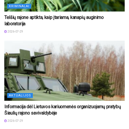
KRIMINALAI
Telšių rajone aptikta, kaip įtariama, kanapių auginimo
laboratorija
2026-07-29
AKTUALIJOS
Informacija dėl Lietuvos kariuomenės organizuojamų pratybų
Šiaulių rajono savivaldybėje
2026-07-29