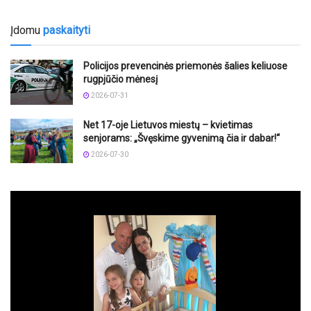
Įdomu
paskaityti
Policijos prevencinės priemonės šalies keliuose
rugpjūčio mėnesį
2026-07-31
Net 17-oje Lietuvos miestų – kvietimas
senjorams: „Švęskime gyvenimą čia ir dabar!“
2026-07-30