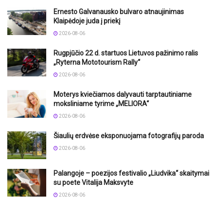
Ernesto Galvanausko bulvaro atnaujinimas
Klaipėdoje juda į priekį
2026-08-06
Rugpjūčio 22 d. startuos Lietuvos pažinimo ralis
„Ryterna Mototourism Rally“
2026-08-06
Moterys kviečiamos dalyvauti tarptautiniame
moksliniame tyrime „MELIORA“
2026-08-06
Šiaulių erdvėse eksponuojama fotografijų paroda
2026-08-06
Palangoje – poezijos festivalio „Liudvika“ skaitymai
su poete Vitalija Maksvyte
2026-08-06