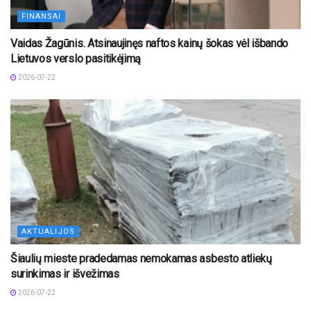
FINANSAI
Vaidas Žagūnis. Atsinaujinęs naftos kainų šokas vėl išbando
Lietuvos verslo pasitikėjimą
2026-07-22
AKTUALIJOS
Šiaulių mieste pradedamas nemokamas asbesto atliekų
surinkimas ir išvežimas
2026-07-22