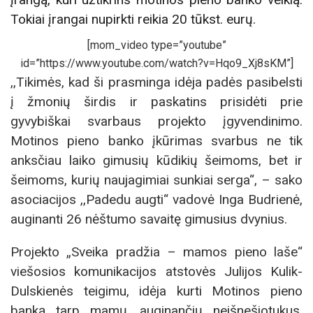
Tokiai įrangai nupirkti reikia 20 tūkst. eurų.
[mom_video type=”youtube”
id=”https://www.youtube.com/watch?v=Hqo9_Xj8sKM”]
,,Tikimės, kad ši prasminga idėja padės pasibelsti
į žmonių širdis ir paskatins prisidėti prie
gyvybiškai svarbaus projekto įgyvendinimo.
Motinos pieno banko įkūrimas svarbus ne tik
anksčiau laiko gimusių kūdikių šeimoms, bet ir
šeimoms, kurių naujagimiai sunkiai serga“, – sako
asociacijos ,,Padedu augti“ vadovė Inga Budrienė,
auginanti 26 nėštumo savaitę gimusius dvynius.
Projekto „Sveika pradžia – mamos pieno laše“
viešosios komunikacijos atstovės Julijos Kulik-
Dulskienės teigimu, idėja kurti Motinos pieno
banką tarp mamų, auginančių neišnešiotukus,