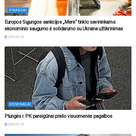
FINANSAI
Europos Sąjungos sankcijos „Mere“ tinklo savininkams:
ekonominio saugumo ir solidarumo su Ukraina užtikrinimas
2026-07-25
KRIMINALAI
Plungės r. PK pareigūnai prašo visuomenės pagalbos
2026-07-24