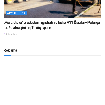
AKTUALIJOS
„Via Lietuva“ pradeda magistralinio kelio A11 Šiauliai–Palanga
ruožo atnaujinimą Telšių rajone
2026-07-21
Reklama