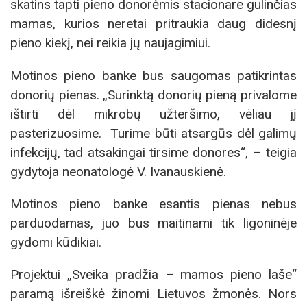
skatins tapti pieno donorėmis stacionare gulinčias
mamas, kurios neretai pritraukia daug didesnį
pieno kiekį, nei reikia jų naujagimiui.
Motinos pieno banke bus saugomas patikrintas
donorių pienas. „Surinktą donorių pieną privalome
ištirti dėl mikrobų užteršimo, vėliau jį
pasterizuosime. Turime būti atsargūs dėl galimų
infekcijų, tad atsakingai tirsime donores“, – teigia
gydytoja neonatologė V. Ivanauskienė.
Motinos pieno banke esantis pienas nebus
parduodamas, juo bus maitinami tik ligoninėje
gydomi kūdikiai.
Projektui „Sveika pradžia – mamos pieno laše“
paramą išreiškė žinomi Lietuvos žmonės. Nors