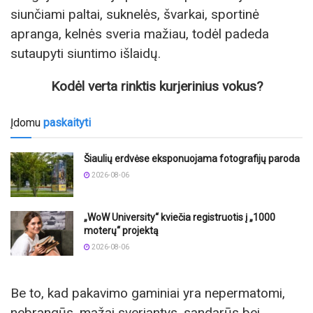
siunčiami paltai, suknelės, švarkai, sportinė
apranga, kelnės sveria mažiau, todėl padeda
sutaupyti siuntimo išlaidų.
Kodėl verta rinktis kurjerinius vokus?
Įdomu
paskaityti
Šiaulių erdvėse eksponuojama fotografijų paroda
2026-08-06
„WoW University“ kviečia registruotis į „1000
moterų“ projektą
2026-08-06
Be to, kad pakavimo gaminiai yra nepermatomi,
nebrangūs, mažai sveriantys, sandarūs bei