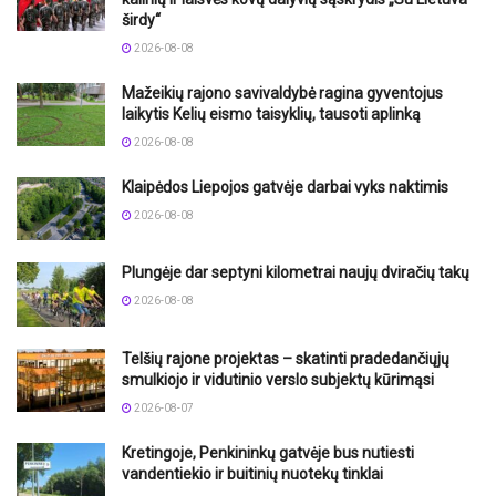
širdy“
2026-08-08
Mažeikių rajono savivaldybė ragina gyventojus
laikytis Kelių eismo taisyklių, tausoti aplinką
2026-08-08
Klaipėdos Liepojos gatvėje darbai vyks naktimis
2026-08-08
Plungėje dar septyni kilometrai naujų dviračių takų
2026-08-08
Telšių rajone projektas – skatinti pradedančiųjų
smulkiojo ir vidutinio verslo subjektų kūrimąsi
2026-08-07
Kretingoje, Penkininkų gatvėje bus nutiesti
vandentiekio ir buitinių nuotekų tinklai