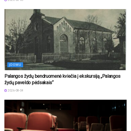
ĮDOMU
Palangos žydų bendruomenė kviečia į ekskursiją „Palangos
žydų paveldo pėdsakais“
2026-08-04