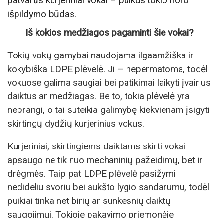
patvarūs kurjeriniai vokai – puikus tokio noro
išpildymo būdas.
Iš kokios medžiagos pagaminti šie vokai?
Tokių vokų gamybai naudojama ilgaamžiška ir
kokybiška LDPE plėvelė. Ji – nepermatoma, todėl
vokuose galima saugiai bei patikimai laikyti įvairius
daiktus ar medžiagas. Be to, tokia plėvelė yra
nebrangi, o tai suteikia galimybę kiekvienam įsigyti
skirtingų dydžių kurjerinius vokus.
Kurjeriniai, skirtingiems daiktams skirti vokai
apsaugo ne tik nuo mechaninių pažeidimų, bet ir
drėgmės. Taip pat LDPE plėvelė pasižymi
nedideliu svoriu bei aukšto lygio sandarumu, todėl
puikiai tinka net birių ar sunkesnių daiktų
saugojimui. Tokioje pakavimo priemonėje