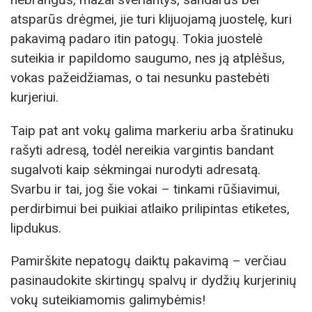
atsparūs drėgmei, jie turi klijuojamą juostelę, kuri
pakavimą padaro itin patogų. Tokia juostelė
suteikia ir papildomo saugumo, nes ją atplėšus,
vokas pažeidžiamas, o tai nesunku pastebėti
kurjeriui.
Taip pat ant vokų galima markeriu arba šratinuku
rašyti adresą, todėl nereikia vargintis bandant
sugalvoti kaip sėkmingai nurodyti adresatą.
Svarbu ir tai, jog šie vokai – tinkami rūšiavimui,
perdirbimui bei puikiai atlaiko prilipintas etiketes,
lipdukus.
Pamirškite nepatogų daiktų pakavimą – verčiau
pasinaudokite skirtingų spalvų ir dydžių kurjerinių
vokų suteikiamomis galimybėmis!