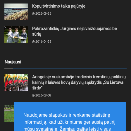
Kopų tvirtinimo talka pajūryje
2025-09-26
Pakražantiškių Jurginės neįsivaizduojamos be
sūrių
2016-04-26
Naujausi
Ariogaloje nuskambėjo tradicinis tremtinių, politinių
kalinių ir laisvės kovų dalyvių sąskrydis „Su Lietuva
širdy“
2026-08-08
Mažeikių rajono savivaldybė ragina gyventojus
laikytis Kelių eismo taisyklių, tausoti aplinką
Naudojame slapukus ir renkame statistinę
2026-08-08
informaciją, kad užtikrintume geriausią patirtį
mūsų svetainėje. Žemiau galite leisti visus