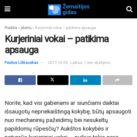
Pradžia
»
Įdomu
»
Kurjeriniai vokai – patikima apsauga
Kurjeriniai vokai – patikima
apsauga
Paulius Liškauskas
2017-12-05
Laikas: 1 min skaitymo
Norite, kad visi gabenami ar siunčiami daiktai
išsaugotų nepriekaištingą kokybę, būtų apsaugoti
nuo mechaninių pažeidimų bei nesukeltų
papildomų rūpesčių? Aukštos kokybės ir