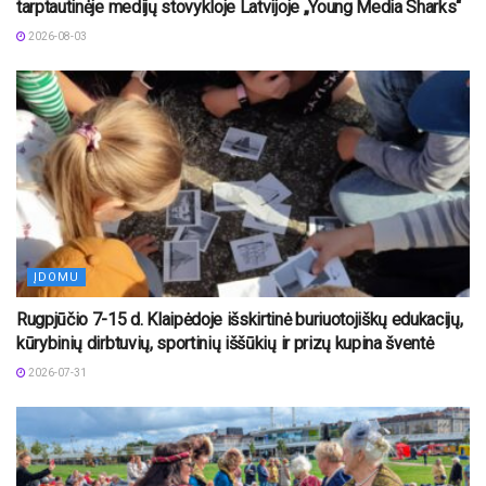
tarptautinėje medijų stovykloje Latvijoje „Young Media Sharks“
2026-08-03
ĮDOMU
Rugpjūčio 7-15 d. Klaipėdoje išskirtinė buriuotojiškų edukacijų,
kūrybinių dirbtuvių, sportinių iššūkių ir prizų kupina šventė
2026-07-31