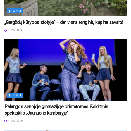
ĮDOMU
„Gargždų kūrybos stotyje“ – dar viena renginių kupina savaitė
2026-08-05
ĮDOMU
Palangos senojoje gimnazijoje pristatomas išskirtinis
spektaklis „Jaunuolio kambaryje“
2026-08-05