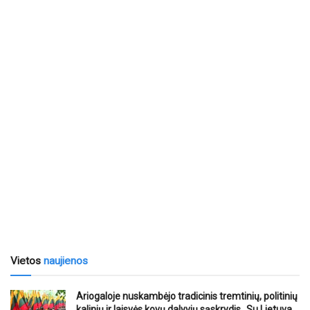
Vietos
naujienos
Ariogaloje nuskambėjo tradicinis tremtinių, politinių
kalinių ir laisvės kovų dalyvių sąskrydis „Su Lietuva