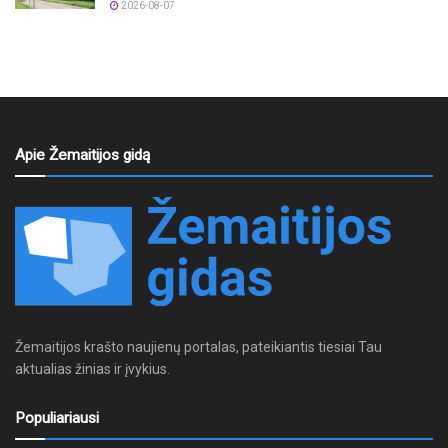
2026-08-07
Apie Žemaitijos gidą
Žemaitijos krašto naujienų portalas, pateikiantis tiesiai Tau
aktualias žinias ir įvykius.
Populiariausi