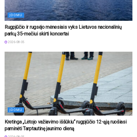
ĮDOMU
Rugpjūčio ir rugsėjo mėnesiais vyks Lietuvos nacionalinių
parkų 35-mečiui skirti koncertai
2026-08-05
ĮDOMU
Kretinga „Lėtojo važiavimo iššūkiu“ rugpjūčio 12-ąją ruošiasi
paminėti Tarptautinę jaunimo dieną
2026-08-05