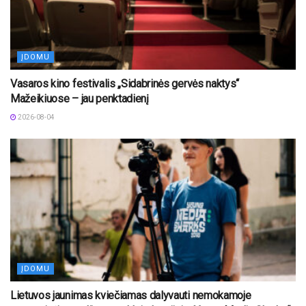
ĮDOMU
Vasaros kino festivalis „Sidabrinės gervės naktys“
Mažeikiuose – jau penktadienį
2026-08-04
ĮDOMU
Lietuvos jaunimas kviečiamas dalyvauti nemokamoje