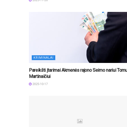
2025-11-26
KRIMINALAI
Pareikšti įtarimai Akmenės rajono Seimo nariui Tomu
Martinaičiui
2025-10-17