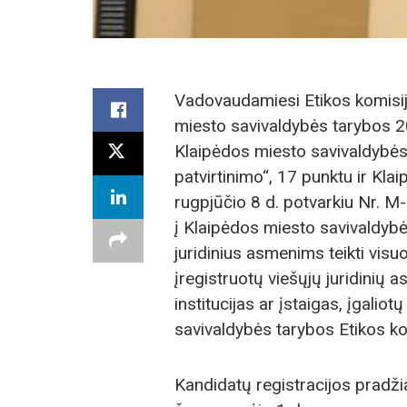
Vadovaudamiesi Etikos komisijo
miesto savivaldybės tarybos 2
Klaipėdos miesto savivaldybės
patvirtinimo“, 17 punktu ir Kl
rugpjūčio 8 d. potvarkiu Nr. 
į Klaipėdos miesto savivaldybė
juridinius asmenims teikti vis
įregistruotų viešųjų juridinių 
institucijas ar įstaigas, įgali
savivaldybės tarybos Etikos kom
Kandidatų registracijos pradžia