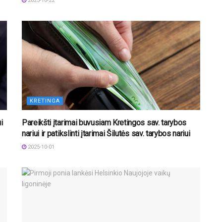
2025-10-22
KRETINGA
i
Pareikšti įtarimai buvusiam Kretingos sav. tarybos
nariui ir patikslinti įtarimai Šilutės sav. tarybos nariui
2025-10-01