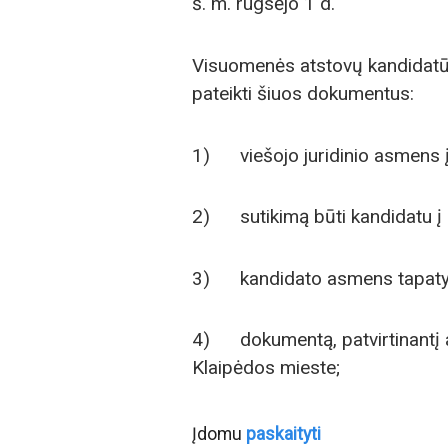
š. m. rugsėjo 1 d.
Visuomenės atstovų kandidatūras
pateikti šiuos dokumentus:
1) viešojo juridinio asmens įg
2) sutikimą būti kandidatu į 
3) kandidato asmens tapatybę
4) dokumentą, patvirtinantį
Klaipėdos mieste;
Įdomu
paskaityti