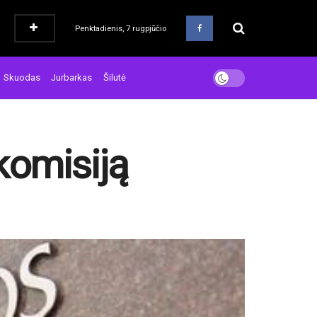
Penktadienis, 7 rugpjūčio
Skuodas
Jurbarkas
Šilutė
 komisiją