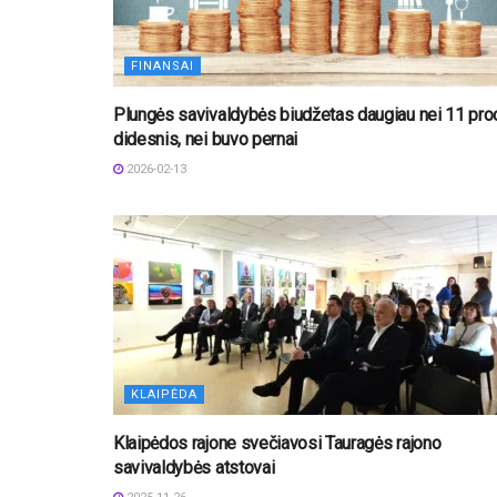
FINANSAI
Plungės savivaldybės biudžetas daugiau nei 11 proc
didesnis, nei buvo pernai
2026-02-13
KLAIPĖDA
Klaipėdos rajone svečiavosi Tauragės rajono
savivaldybės atstovai