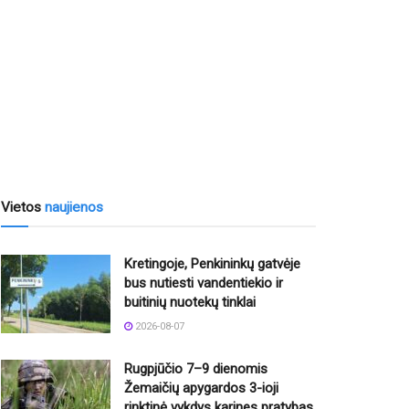
Vietos
naujienos
Kretingoje, Penkininkų gatvėje
bus nutiesti vandentiekio ir
buitinių nuotekų tinklai
2026-08-07
Rugpjūčio 7–9 dienomis
Žemaičių apygardos 3-ioji
rinktinė vykdys karines pratybas