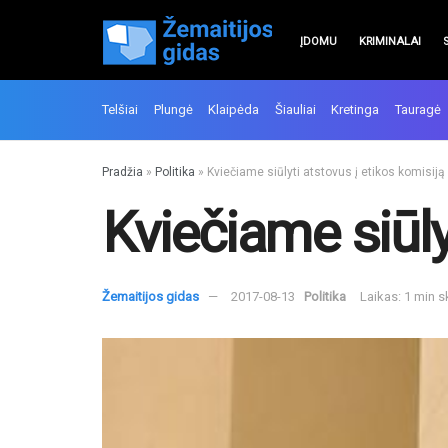
ĮDOMU
KRIMINALAI
Telšiai
Plungė
Klaipėda
Šiauliai
Kretinga
Tauragė
Pradžia
»
Politika
»
Kviečiame siūlyti atstovus į etikos komisiją
Kviečiame siūly
Žemaitijos gidas
2017-08-13
Politika
Laikas: 1 min 