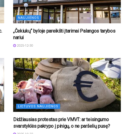
NAUJIENOS
.
„Čekiukų“ byloje pareikšti įtarimai Palangos tarybos
nariui
2025-12-30
LIETUVOS NAUJIENOS
Didžiausias protestas prie VMVT: ar teisingumo
svarstyklės pakrypo į pinigų, o ne paršelių pusę?