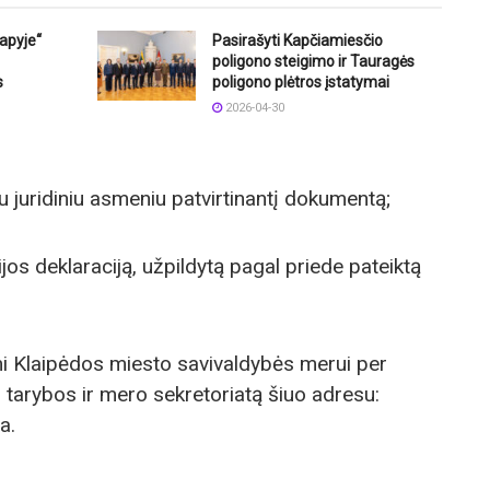
lapyje“
Pasirašyti Kapčiamiesčio
poligono steigimo ir Tauragės
s
poligono plėtros įstatymai
2026-04-30
juridiniu asmeniu patvirtinantį dokumentą;
s deklaraciją, užpildytą pagal priede pateiktą
i Klaipėdos miesto savivaldybės merui per
tarybos ir mero sekretoriatą šiuo adresu:
a.