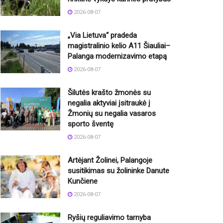
2026-08-07
„Via Lietuva“ pradeda
magistralinio kelio A11 Šiauliai–
Palanga modernizavimo etapą
2026-08-07
Šilutės krašto žmonės su
negalia aktyviai įsitraukė į
Žmonių su negalia vasaros
sporto šventę
2026-08-07
Artėjant Žolinei, Palangoje
susitikimas su žolininke Danute
Kunčiene
2026-08-07
Ryšių reguliavimo tarnyba