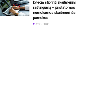
kviečia stiprinti skaitmeninį
raštingumą – pristatomos
nemokamos skaitmeninės
pamokos
2026-08-06