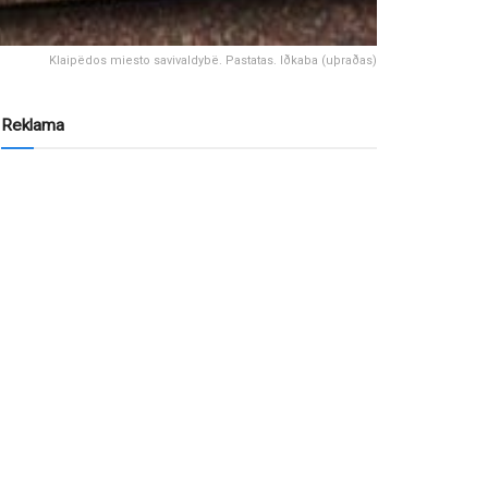
Klaipëdos miesto savivaldybë. Pastatas. Iðkaba (uþraðas)
Reklama