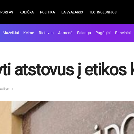
SPORTAS
KULTŪRA
POLITIKA
LAISVALAIKIS
TECHNOLOGIJOS
Mažeikiai
Kelmė
Rietavas
Akmenė
Palanga
Pagėgiai
Raseiniai
ti atstovus į etikos
skaitymo