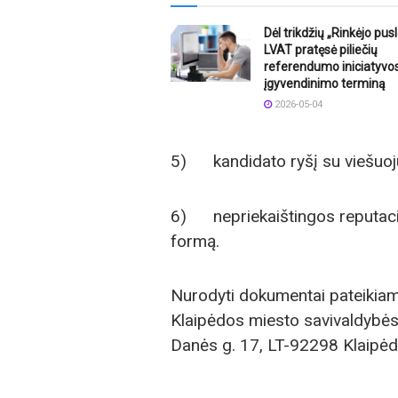
Dėl trikdžių „Rinkėjo pus
LVAT pratęsė piliečių
referendumo iniciatyvo
įgyvendinimo terminą
2026-05-04
5) kandidato ryšį su viešuoju 
6) nepriekaištingos reputacijo
formą.
Nurodyti dokumentai pateikiam
Klaipėdos miesto savivaldybės 
Danės g. 17, LT-92298 Klaipėd