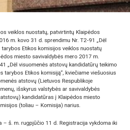
s veiklos nuostatų, patvirtintų Klaipėdos
016 m. kovo 31 d. sprendimu Nr. T2-91 „Dėl
 tarybos Etikos komisijos veiklos nuostatų
aipėdos miesto savivaldybės mero 2017 m.
M-41 „Dėl visuomenės atstovų kandidatūrų teikimo
s tarybos Etikos komisiją“, kviečiame viešuosius
uomenės atstovų (Lietuvos Respublikoje
asmenų, išskyrus valstybės ar savivaldybės
otų atstovų) kandidatūras į Klaipėdos miesto
isijos (toliau – Komisija) narius.
 – š. m. rugpjūčio 11 d. Registracija vykdoma iki