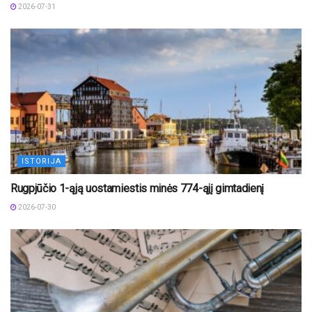
2026-07-31
ISTORIJA
Rugpjūčio 1-ąją uostamiestis minės 774-ąjį gimtadienį
2026-07-30