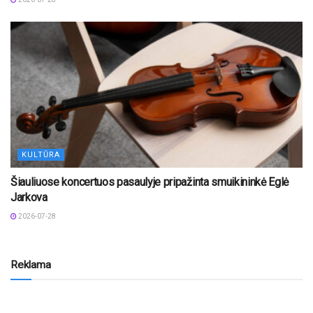
KULTŪRA
Šiauliuose koncertuos pasaulyje pripažinta smuikininkė Eglė
Jarkova
2026-07-28
Reklama