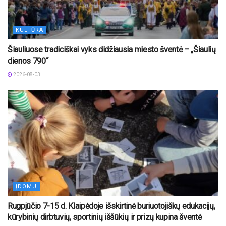
KULTŪRA
Šiauliuose tradiciškai vyks didžiausia miesto šventė – „Šiaulių
dienos 790“
2026-08-03
ĮDOMU
Rugpjūčio 7-15 d. Klaipėdoje išskirtinė buriuotojiškų edukacijų,
kūrybinių dirbtuvių, sportinių iššūkių ir prizų kupina šventė