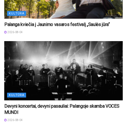
KULTŪRA
Palanga kviečia į Jaunimo vasaros festivalį „Saulės jūra“
2026-08-04
KULTŪRA
Devyni koncertai, devyni pasauliai: Palangoje skamba VOCES
MUNDI
2026-08-04