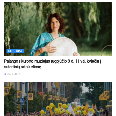
KULTŪRA
Palangos kurorto muziejus rugpjūčio 8 d. 11 val. kviečia į
sutartinių rato kelionę
2026-08-04