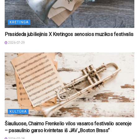
KRETINGA
Prasideda jubiliejinis X Kretingos senosios muzikos festivalis
2026-07-29
KULTŪRA
Šiauliuose, Chaimo Frenkelio vilos vasaros festivalio scenoje
– pasaulinio garso kvintetas iš JAV „Boston Brass“
2026-07-28