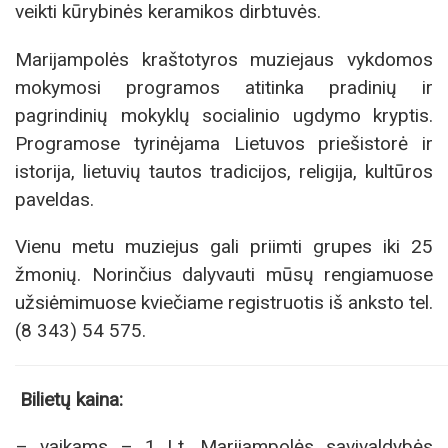
veikti kūrybinės keramikos dirbtuvės.
Marijampolės kraštotyros muziejaus vykdomos
mokymosi programos atitinka pradinių ir
pagrindinių mokyklų socialinio ugdymo kryptis.
Programose tyrinėjama Lietuvos priešistorė ir
istorija, lietuvių tautos tradicijos, religija, kultūros
paveldas.
Vienu metu muziejus gali priimti grupes iki 25
žmonių. Norinčius dalyvauti mūsų rengiamuose
užsiėmimuose kviečiame registruotis iš anksto tel.
(8 343) 54 575.
Bilietų kaina:
– vaikams – 1 Lt. Marijampolės savivaldybės