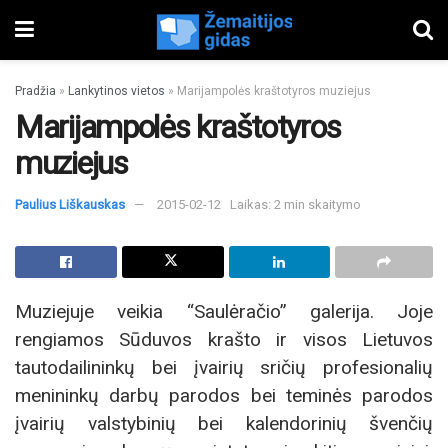
Pradžia
»
Lankytinos vietos
»
Marijampolės kraštotyros muziejus
Marijampolės kraštotyros
muziejus
Paulius Liškauskas
2015-02-12
Laikas: 2 min skaitymo
Muziejuje veikia “Saulėračio” galerija. Joje
rengiamos Sūduvos krašto ir visos Lietuvos
tautodailininkų bei įvairių sričių profesionalių
menininkų darbų parodos bei teminės parodos
įvairių valstybinių bei kalendorinių švenčių