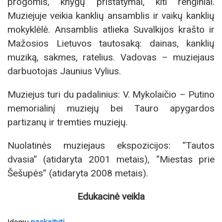
progomis, knygų pristatymai, kiti renginiai.
Muziejuje veikia kanklių ansamblis ir vaikų kanklių
mokyklėlė. Ansamblis atlieka Suvalkijos krašto ir
Mažosios Lietuvos tautosaką: dainas, kanklių
muziką, sakmes, ratelius. Vadovas – muziejaus
darbuotojas Jaunius Vylius.
Muziejus turi du padalinius: V. Mykolaičio – Putino
memorialinį muziejų bei Tauro apygardos
partizanų ir tremties muziejų.
Nuolatinės muziejaus ekspozicijos: “Tautos
dvasia” (atidaryta 2001 metais), “Miestas prie
Šešupės” (atidaryta 2008 metais).
Edukacinė veikla