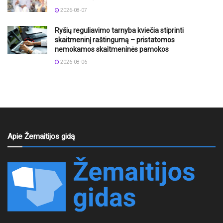
2026-08-07
Ryšių reguliavimo tarnyba kviečia stiprinti
skaitmeninį raštingumą – pristatomos
nemokamos skaitmeninės pamokos
2026-08-06
Apie Žemaitijos gidą