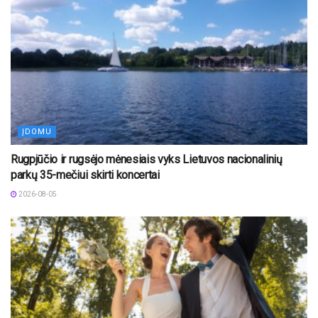
ĮDOMU
Rugpjūčio ir rugsėjo mėnesiais vyks Lietuvos nacionalinių
parkų 35-mečiui skirti koncertai
2026-08-05