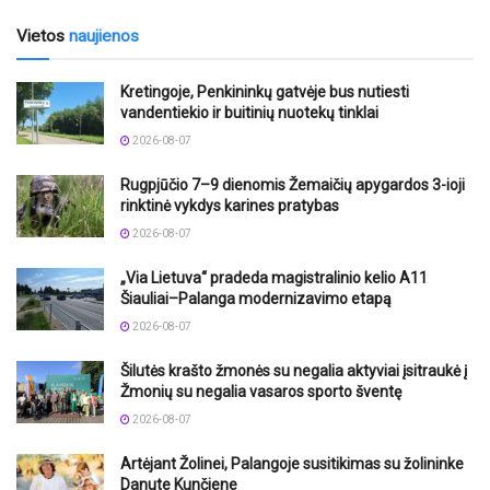
Vietos
naujienos
Kretingoje, Penkininkų gatvėje bus nutiesti
vandentiekio ir buitinių nuotekų tinklai
2026-08-07
Rugpjūčio 7–9 dienomis Žemaičių apygardos 3-ioji
rinktinė vykdys karines pratybas
2026-08-07
„Via Lietuva“ pradeda magistralinio kelio A11
Šiauliai–Palanga modernizavimo etapą
2026-08-07
Šilutės krašto žmonės su negalia aktyviai įsitraukė į
Žmonių su negalia vasaros sporto šventę
2026-08-07
Artėjant Žolinei, Palangoje susitikimas su žolininke
Danute Kunčiene