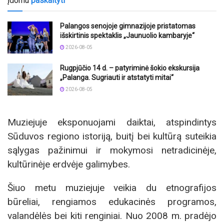
Įdomu
paskaityti
Palangos senojoje gimnazijoje pristatomas
išskirtinis spektaklis „Jaunuolio kambaryje“
2026-08-05
Rugpjūčio 14 d. – patyriminė šokio ekskursija
„Palanga. Sugriauti ir atstatyti mitai“
2026-08-05
Muziejuje eksponuojami daiktai, atspindintys
Sūduvos regiono istoriją, buitį bei kultūrą suteikia
sąlygas pažinimui ir mokymosi netradicinėje,
kultūrinėje erdvėje galimybes.
Šiuo metu muziejuje veikia du etnografijos
būreliai, rengiamos edukacinės programos,
valandėlės bei kiti renginiai. Nuo 2008 m. pradėjo