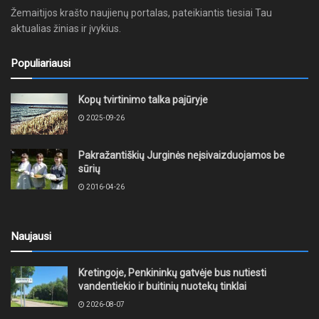
Žemaitijos krašto naujienų portalas, pateikiantis tiesiai Tau
aktualias žinias ir įvykius.
Populiariausi
Kopų tvirtinimo talka pajūryje
2025-09-26
Pakražantiškių Jurginės neįsivaizduojamos be
sūrių
2016-04-26
Naujausi
Kretingoje, Penkininkų gatvėje bus nutiesti
vandentiekio ir buitinių nuotekų tinklai
2026-08-07