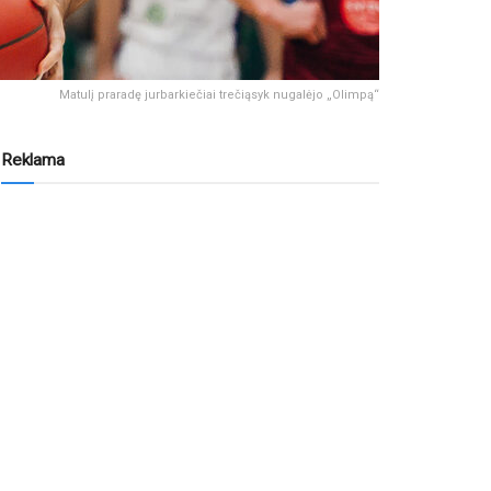
Matulį praradę jurbarkiečiai trečiąsyk nugalėjo „Olimpą“
Reklama