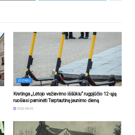
ĮDOMU
Kretinga „Lėtojo važiavimo iššūkiu“ rugpjūčio 12-ąją
ruošiasi paminėti Tarptautinę jaunimo dieną
2026-08-05