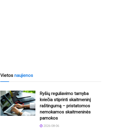
Vietos
naujienos
Ryšių reguliavimo tarnyba
kviečia stiprinti skaitmeninį
raštingumą – pristatomos
nemokamos skaitmeninės
pamokos
2026-08-06