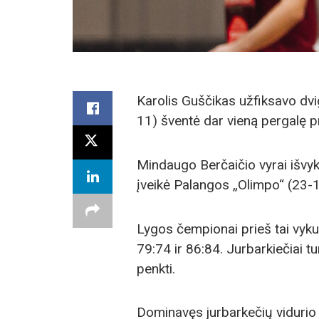
Karolis Guščikas užfiksavo dv
11) šventė dar vieną pergalę p
Mindaugo Berčaičio vyrai išvy
įveikė Palangos „Olimpo“ (23-1
Lygos čempionai prieš tai vyk
79:74 ir 86:84. Jurbarkiečiai tu
penkti.
Dominavęs jurbarkečių vidurio