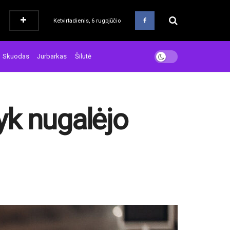
Ketvirtadienis, 6 rugpjūčio
Skuodas
Jurbarkas
Šilutė
syk nugalėjo