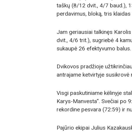
taškų (8/12 dvit., 4/7 baud.), 
perdavimus, bloką, tris klaida
Jam geriausiai talkinęs Karoli
dvit., 4/6 trit.), sugriebė 4 ka
sukaupė 26 efektyvumo balus.
Dvikovos pradžioje užtikrinčiau
antrajame ketvirtyje susikrovė
Visgi paskutiniame kėlinyje sta
Karys-Manvesta“. Svečiai po 9
rekordine pesvara (72:59) ir nu
Pajūrio ekipai Julius Kazakaus