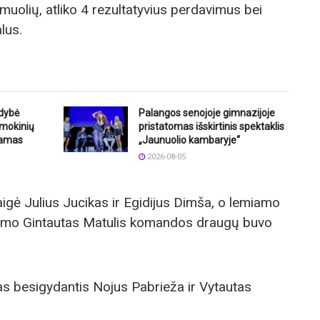
amuolių, atliko 4 rezultatyvius perdavimus bei
lus.
ldybė
Palangos senojoje gimnazijoje
 mokinių
pristatomas išskirtinis spektaklis
ramas
„Jaunuolio kambaryje“
2026-08-05
gė Julius Jucikas ir Egidijus Dimša, o lemiamo
ūrimo Gintautas Matulis komandos draugų buvo
 besigydantis Nojus Pabrieža ir Vytautas