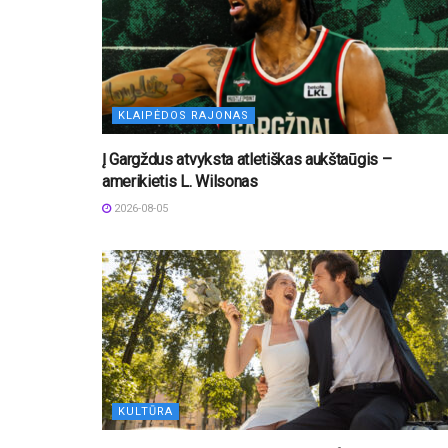
KLAIPĖDOS RAJONAS
Į Gargždus atvyksta atletiškas aukštaūgis –
amerikietis L. Wilsonas
2026-08-05
KULTŪRA