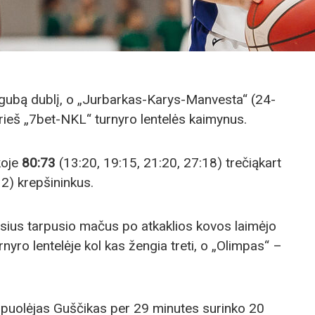
igubą dublį, o „Jurbarkas-Karys-Manvesta“ (24-
rieš „7bet-NKL“ turnyro lentelės kaimynus.
koje
80:73
(13:20, 19:15, 21:20, 27:18) trečiąkart
2) krepšininkus.
usius tarpusio mačus po atkaklios kovos laimėjo
rnyro lentelėje kol kas žengia treti, o „Olimpas“ –
 puolėjas Guščikas per 29 minutes surinko 20