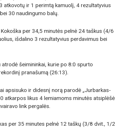
13 atkovotų ir 1 perimtą kamuolį, 4 rezultatyvius
s bei 30 naudingumo balų.
s Kokoška per 34,5 minutės pelnė 24 taškus (4/6
muolius, išdalino 3 rezultatyvius perdavimus bei
 atrodė šeimininkai, kurie po 8:0 spurto
 rekordinį pranašumą (26:13).
lai apsisuko ir didesnį norą parodė „Jurbarkas-
:0 atkarpos likus 4 lemiamoms minutės atsiplėšė
vairavo link pergalės.
kas per 35 minutes pelnė 12 taškų (3/8 dvit., 1/2