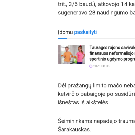
trit., 3/6 baud.), atkovojo 14 k
sugeneravo 28 naudingumo ba
Įdomu
paskaityti
Tauragės rajono saviva
finansuos neformaliojo
sportinio ugdymo prog
2026-08-06
Dėl pražangų limito mačo nebai
ketvirčio pabaigoje po susid
išneštas iš aikštelės.
Šeimininkams nepadėjo traumas
Šarakauskas.