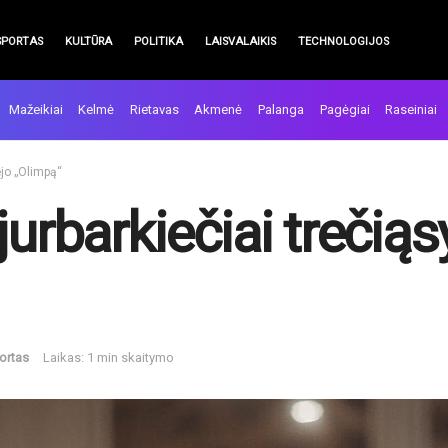
SPORTAS
KULTŪRA
POLITIKA
LAISVALAIKIS
TECHNOLOGIJOS
Mažeikiai
Kelmė
Rietavas
Akmenė
Palanga
Pagėgiai
Raseiniai
ėjo „Olimpą“
jurbarkiečiai trečią
ortas
Laikas: 1 min skaitymo