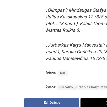
„Olimpas“: Mindaugas Stašys 21 (
Julius Kazakauskas 12 (3/8 dvit
blok., 28 naud.), Kahlil Thomas
Mantas Ruikis 8.
„Jurbarkas-Karys-Manvesta“: Ka
naud.), Karolis Guščikas 20 (8/
Paulius Danisevičius 16 (2/6 tr
Šaltinis:
NKL
Žymos:
Jurbarko „Jurbarkas-Karys-Ma
Dalintis