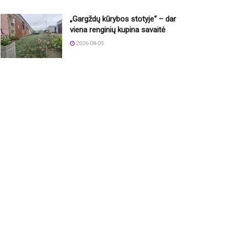
„Gargždų kūrybos stotyje“ – dar
viena renginių kupina savaitė
2026-08-05