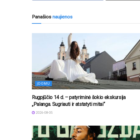
Panašios
naujienos
ĮDOMU
Rugpjūčio 14 d. – patyriminė šokio ekskursija
„Palanga. Sugriauti ir atstatyti mitai“
2026-08-05