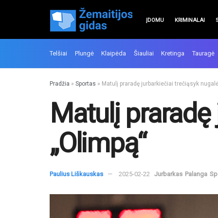
ĮDOMU
KRIMINALAI
Telšiai
Plungė
Klaipėda
Šiauliai
Kretinga
Tauragė
Pradžia
»
Sportas
»
Matulį praradę jurbarkiečiai trečiąsyk nugal
Matulį praradę 
„Olimpą“
Paulius Liškauskas
2025-02-22
Jurbarkas
Palanga
Sp