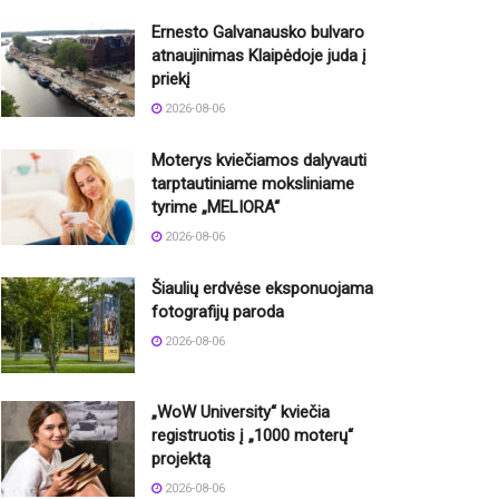
Ernesto Galvanausko bulvaro
atnaujinimas Klaipėdoje juda į
priekį
2026-08-06
Moterys kviečiamos dalyvauti
tarptautiniame moksliniame
tyrime „MELIORA“
2026-08-06
Šiaulių erdvėse eksponuojama
fotografijų paroda
2026-08-06
„WoW University“ kviečia
registruotis į „1000 moterų“
projektą
2026-08-06