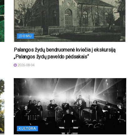
ĮDOMU
Palangos žydų bendruomenė kviečia į ekskursiją
„Palangos žydų paveldo pėdsakais“
2026-08-04
KULTŪRA