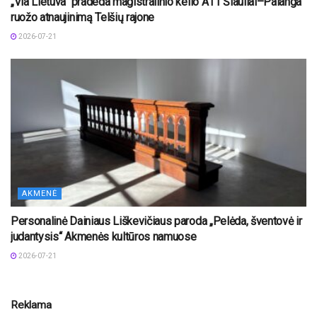
„Via Lietuva“ pradeda magistralinio kelio A11 Šiauliai–Palanga
ruožo atnaujinimą Telšių rajone
2026-07-21
AKMENĖ
Personalinė Dainiaus Liškevičiaus paroda „Pelėda, šventovė ir
judantysis“ Akmenės kultūros namuose
2026-07-21
Reklama