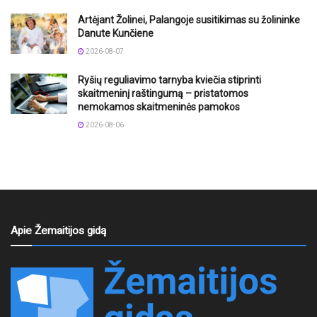
Artėjant Žolinei, Palangoje susitikimas su žolininke
Danute Kunčiene
2026-08-07
Ryšių reguliavimo tarnyba kviečia stiprinti
skaitmeninį raštingumą – pristatomos
nemokamos skaitmeninės pamokos
2026-08-06
Apie Žemaitijos gidą