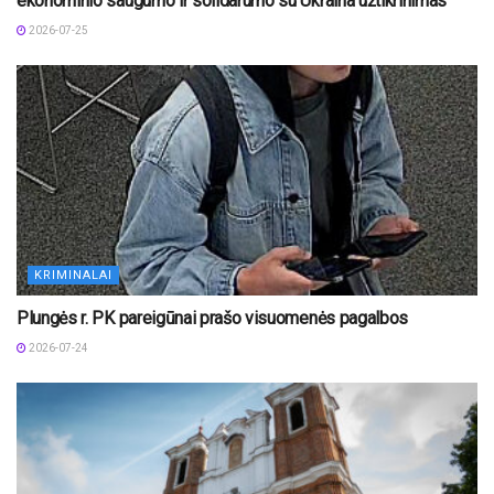
ekonominio saugumo ir solidarumo su Ukraina užtikrinimas
2026-07-25
KRIMINALAI
Plungės r. PK pareigūnai prašo visuomenės pagalbos
2026-07-24