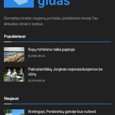
Žemaitijos krašto naujienų portalas, pateikiantis tiesiai Tau
aktualias žinias ir įvykius.
Populiariausi
Kopų tvirtinimo talka pajūryje
2025-09-26
Pakražantiškių Jurginės neįsivaizduojamos be
sūrių
2016-04-26
Naujausi
Kretingoje, Penkininkų gatvėje bus nutiesti