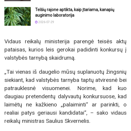
Telšių rajone aptikta, kaip įtariama, kanapių
auginimo laboratorija
2026-07-29
Vidaus reikalų ministerija parengė teisės aktų
pataisas, kurios leis gerokai padidinti konkursų į
valstybės tarnybą skaidrumą.
„Tai vienas iš daugelio mūsų suplanuotų žingsnių
siekiant, kad valstybės tarnyba taptų atviresnė bei
patrauklesnė visuomenei. Norime, kad kuo
daugiau pretendentų dalyvautų konkursuose, kad
laimėtų ne kažkieno „palaiminti“ ar parinkti, o
realiai patys geriausi kandidatai“, – sako vidaus
reikalų ministras Saulius Skvernelis.