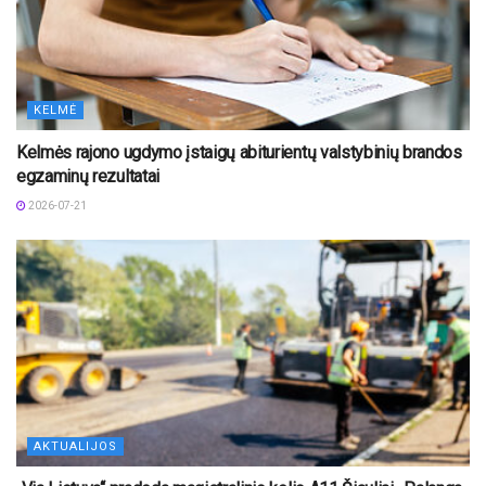
KELMĖ
Kelmės rajono ugdymo įstaigų abiturientų valstybinių brandos
egzaminų rezultatai
2026-07-21
AKTUALIJOS