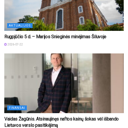
AKTUALIJOS
Rugpjūčio 5 d. – Marijos Snieginės minėjimas Šiluvoje
2026-07-22
FINANSAI
Vaidas Žagūnis. Atsinaujinęs naftos kainų šokas vėl išbando
Lietuvos verslo pasitikėjimą