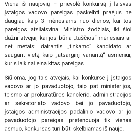
Viena iš naujovių – prievolė konkursą į laisvas
įstaigos vadovo pareigas paskelbti praėjus ne
daugiau kaip 3 mėnesiams nuo dienos, kai tos
pareigos atsilaisvina. Ministro žodžiais, iki šiol
dažni atvejai, kai jos būna „tuščios“ mėnesiais ar
net metais: dairantis „tinkamo“ kandidato ar
saugant vietą kaip „atsarginį variantą“ asmeniui,
kuris laikinai eina kitas pareigas.
Siūloma, jog tais atvejais, kai konkurse į įstaigos
vadovo ar jo pavaduotojo, taip pat ministerijos,
teismo ar prokuratūros kanclerio, administracijos
ar sekretoriato vadovo bei jo pavaduotojo,
įstaigos administracijos padalinio vadovo ar jo
pavaduotojo pareigas pretenduoja tik vienas
asmuo, konkursas turi būti skelbiamas iš naujo.