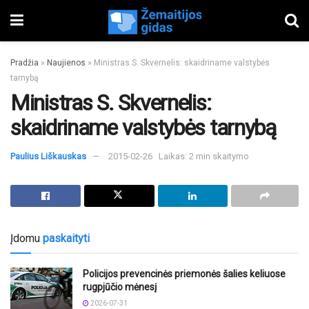
Pradžia
»
Naujienos
»
Ministras S. Skvernelis: skaidriname valstybės
tarnybą
Ministras S. Skvernelis:
skaidriname valstybės tarnybą
Paulius Liškauskas
2015-02-26
Laikas: 2 min skaitymo
Įdomu
paskaityti
Policijos prevencinės priemonės šalies keliuose
rugpjūčio mėnesį
2026-07-31