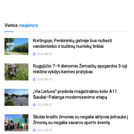
Vietos
naujienos
Kretingoje, Penkininkų gatvėje bus nutiesti
vandentiekio ir buitinių nuotekų tinklai
2026-08-07
Rugpjūčio 7–9 dienomis Žemaičių apygardos 3-ioji
rinktinė vykdys karines pratybas
2026-08-07
„Via Lietuva“ pradeda magistralinio kelio A11
Šiauliai–Palanga modernizavimo etapą
2026-08-07
Šilutės krašto žmonės su negalia aktyviai įsitraukė į
Žmonių su negalia vasaros sporto šventę
2026-08-07