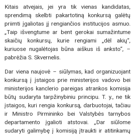
Kitais atvejais, jei yra tik vienas kandidatas,
sprendimą skelbti pakartotiną konkursą galėtų
priimti įgaliotas jį rengiančios institucijos asmuo.
„Taip išvengtume ar bent gerokai sumažintume
skaičių konkursų, kurie rengiami „dėl akių“,
kuriuose nugalėtojas būna aiškus iš anksto“, –
pabrėžia S. Skvernelis.
Dar viena naujovė – siūlymas, kad organizuojant
konkursą į įstaigos prie ministerijos vadovo bei
ministerijos kanclerio pareigas atrankos komisija
būtų sudaryta tarpžinybiniu principu. T. y., ne tik
įstaigos, kuri rengia konkursą, darbuotojai, tačiau
ir Ministro Pirmininko bei Valstybės tarnybos
departamento įgalioti atstovai. „Dar siūlome
sudaryti galimybę į komisiją įtraukti ir atitinkamų