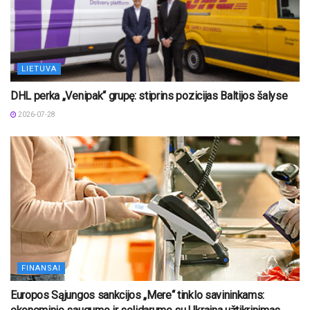
LIETUVA
DHL perka „Venipak“ grupę: stiprins pozicijas Baltijos šalyse
2026-07-28
FINANSAI
Europos Sąjungos sankcijos „Mere“ tinklo savininkams: