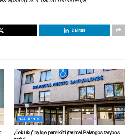
ės apsaugos ir darbo ministerija
Dalintis
NAUJIENOS
.
„Čekiukų“ byloje pareikšti įtarimai Palangos tarybos