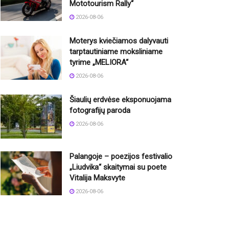
Mototourism Rally“
2026-08-06
Moterys kviečiamos dalyvauti
tarptautiniame moksliniame
tyrime „MELIORA“
2026-08-06
Šiaulių erdvėse eksponuojama
fotografijų paroda
2026-08-06
Palangoje – poezijos festivalio
„Liudvika“ skaitymai su poete
Vitalija Maksvyte
2026-08-06