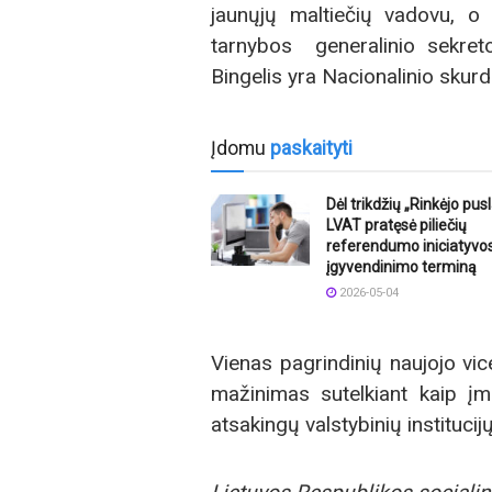
jaunųjų maltiečių vadovu, 
tarnybos generalinio sekret
Bingelis yra Nacionalinio skurd
Įdomu
paskaityti
Dėl trikdžių „Rinkėjo pus
LVAT pratęsė piliečių
referendumo iniciatyvo
įgyvendinimo terminą
2026-05-04
Vienas pagrindinių naujojo vice
mažinimas sutelkiant kaip įma
atsakingų valstybinių instituci