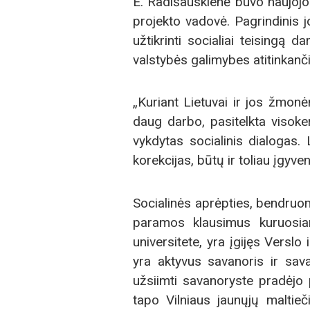
E. Radišauskienė buvo naujojo 
projekto vadovė. Pagrindinis j
užtikrinti socialiai teisingą 
valstybės galimybes atitinkanči
„Kuriant Lietuvai ir jos žmonė
daug darbo, pasitelkta visok
vykdytas socialinis dialogas. 
korekcijas, būtų ir toliau įgyven
Socialinės aprėpties, bendruo
paramos klausimus kuruosian
universitete, yra įgijęs Verslo 
yra aktyvus savanoris ir sava
užsiimti savanoryste pradėjo p
tapo Vilniaus jaunųjų maltieč