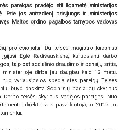
ės pareigas pradėjo eiti ilgametė ministerijos
. Prie jos antradienį prisijungs ir ministerijos
buvęs Maltos ordino pagalbos tarnybos vadovas
ių profesionalai. Du teisės magistro laipsnius
 įgijusi Eglė Radišauskienė, kuruosianti darbo
s, taip pat socialinio draudimo ir pensijų sritis,
 ministerijoje dirba jau daugiau kaip 13 metų.
si nuo vyriausiosios specialistės pareigų Teisės
iniui buvo paskirta Socialinių paslaugų skyriaus
jo Darbo teisės skyriaus vedėjos pareigas. Nuo
tamento direktoriaus pavaduotoja, o 2015 m.
tamentui.