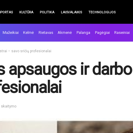
SPORTAS
KULTŪRA
POLITIKA
LAISVALAIKIS
TECHNOLOGIJOS
Mažeikiai
Kelmė
Rietavas
Akmenė
Palanga
Pagėgiai
Raseiniai
trai – savo sričių profesionalai
s apsaugos ir darbo
fesionalai
n skaitymo