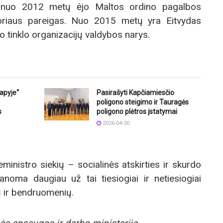
o nuo 2012 metų ėjo Maltos ordino pagalbos
oriaus pareigas. Nuo 2015 metų yra Eitvydas
o tinklo organizacijų valdybos narys.
lapyje“
Pasirašyti Kapčiamiesčio
poligono steigimo ir Tauragės
s
poligono plėtros įstatymai
2026-04-30
ministro siekių – socialinės atskirties ir skurdo
noma daugiau už tai tiesiogiai ir netiesiogiai
jų ir bendruomenių.