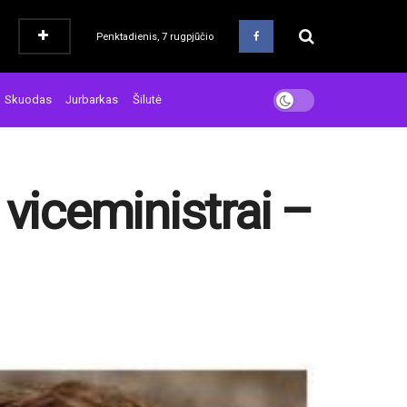
Penktadienis, 7 rugpjūčio
Skuodas
Jurbarkas
Šilutė
 viceministrai –