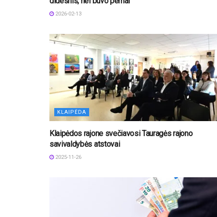
didesnis, nei buvo pernai
2026-02-13
KLAIPĖDA
Klaipėdos rajone svečiavosi Tauragės rajono
savivaldybės atstovai
2025-11-26