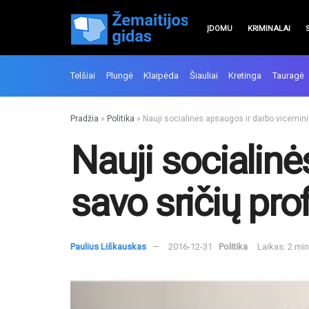
ĮDOMU
KRIMINALAI
Telšiai
Plungė
Klaipėda
Šiauliai
Kretinga
Tauragė
Pradžia
»
Politika
»
Nauji socialinės apsaugos ir darbo viceminis
Nauji socialinė
savo sričių pro
Paulius Liškauskas
2016-12-31
Politika
Laikas: 2 mi