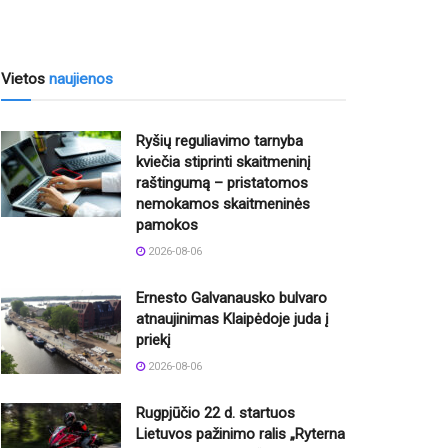
Vietos
naujienos
Ryšių reguliavimo tarnyba
kviečia stiprinti skaitmeninį
raštingumą – pristatomos
nemokamos skaitmeninės
pamokos
2026-08-06
Ernesto Galvanausko bulvaro
atnaujinimas Klaipėdoje juda į
priekį
2026-08-06
Rugpjūčio 22 d. startuos
Lietuvos pažinimo ralis „Ryterna