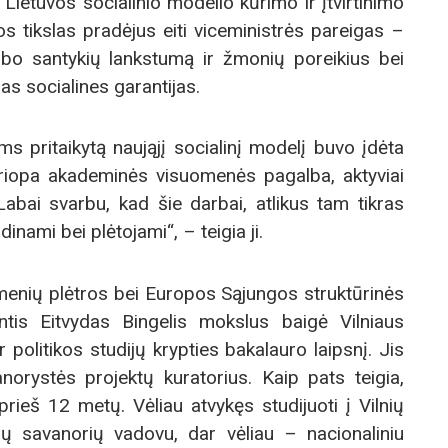
Lietuvos socialinio modelio kūrimo ir įtvirtinimo
os tikslas pradėjus eiti viceministrės pareigas –
darbo santykių lankstumą ir žmonių poreikius bei
as socialines garantijas.
ms pritaikytą naująjį socialinį modelį buvo įdėta
eriopa akademinės visuomenės pagalba, aktyviai
Labai svarbu, kad šie darbai, atlikus tam tikras
dinami bei plėtojami“, – teigia ji.
menių plėtros bei Europos Sąjungos struktūrinės
tis Eitvydas Bingelis mokslus baigė Vilniaus
ir politikos studijų krypties bakalauro laipsnį. Jis
norystės projektų kuratorius. Kaip pats teigia,
rieš 12 metų. Vėliau atvykęs studijuoti į Vilnių
ių savanorių vadovu, dar vėliau – nacionaliniu