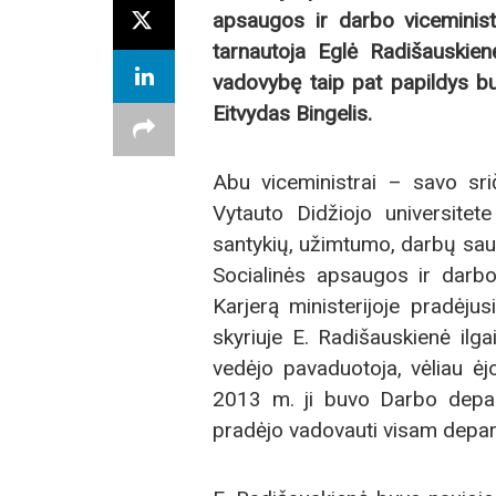
apsaugos ir darbo viceministr
tarnautoja Eglė Radišauskienė
vadovybę taip pat papildys 
Eitvydas Bingelis.
Abu viceministrai – savo srič
Vytauto Didžiojo universitete
santykių, užimtumo, darbų saugo
Socialinės apsaugos ir darbo
Karjerą ministerijoje pradėju
skyriuje E. Radišauskienė ilga
vedėjo pavaduotoja, vėliau ė
2013 m. ji buvo Darbo depar
pradėjo vadovauti visam depar