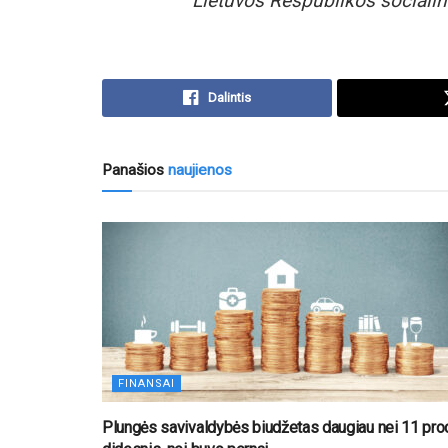
Lietuvos Respublikos socialin
Dalintis
Panašios
naujienos
FINANSAI
Plungės savivaldybės biudžetas daugiau nei 11 proc