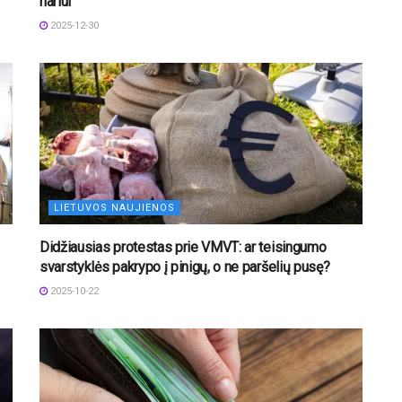
nariui
2025-12-30
LIETUVOS NAUJIENOS
Didžiausias protestas prie VMVT: ar teisingumo
svarstyklės pakrypo į pinigų, o ne paršelių pusę?
2025-10-22