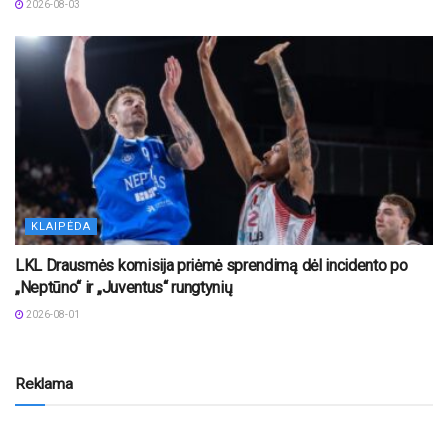
2026-08-03
KLAIPĖDA
LKL Drausmės komisija priėmė sprendimą dėl incidento po
„Neptūno“ ir „Juventus“ rungtynių
2026-08-01
Reklama