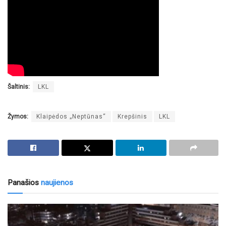
Šaltinis:
LKL
Žymos:
Klaipėdos „Neptūnas“
Krepšinis
LKL
Panašios
naujienos