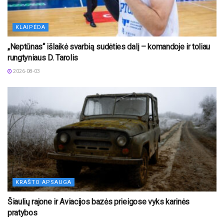
KLAIPĖDA
„Neptūnas“ išlaikė svarbią sudėties dalį – komandoje ir toliau
rungtyniaus D. Tarolis
2026-08-03
KRAŠTO APSAUGA
Šiaulių rajone ir Aviacijos bazės prieigose vyks karinės
pratybos