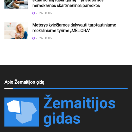
nemokamos skaitmeninės pamokos
2026-08-06
Moterys kviečiamos dalyvauti tarptautiniame
moksliniame tyrime „MELIORA“
2026-08-06
Apie Žemaitijos gidą