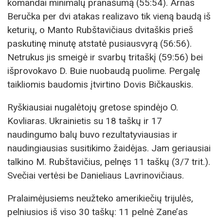
komandai minimalų pranašumą (55:54). Arnas
Beručka per dvi atakas realizavo tik vieną baudą iš
keturių, o Manto Rubštavičiaus dvitaškis prieš
paskutinę minutę atstatė pusiausvyrą (56:56).
Netrukus jis smeigė ir svarbų tritaškį (59:56) bei
išprovokavo D. Buie nuobaudą puolime. Pergalę
taikliomis baudomis įtvirtino Dovis Bičkauskis.
Ryškiausiai nugalėtojų gretose spindėjo O.
Kovliaras. Ukrainietis su 18 taškų ir 17
naudingumo balų buvo rezultatyviausias ir
naudingiausias susitikimo žaidėjas. Jam geriausiai
talkino M. Rubštavičius, pelnęs 11 taškų (3/7 trit.).
Svečiai vertėsi be Danieliaus Lavrinovičiaus.
Pralaimėjusiems neužteko amerikiečių trijulės,
pelniusios iš viso 30 taškų: 11 pelnė Zane’as