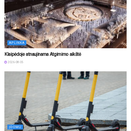
APLINKA
Klaipėdoje atnaujinama Atgimimo aikštė
2026-08-05
ĮDOMU