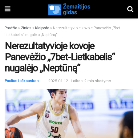
Pradžia
»
Žinios
»
Klaipėda
»
Nerezultatyvioje kovoje Panevėžio „7bet-
Lietkabelis“ nugalėjo „Neptūną“
Nerezultatyvioje kovoje
Panevėžio „7bet-Lietkabelis“
nugalėjo „Neptūną“
Paulius Liškauskas
2025-01-12
Laikas: 2 min skaitymo