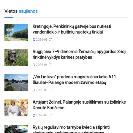
Vietos
naujienos
Kretingoje, Penkininkų gatvėje bus nutiesti
vandentiekio ir buitinių nuotekų tinklai
2026-08-07
Rugpjūčio 7–9 dienomis Žemaičių apygardos 3-ioji
rinktinė vykdys karines pratybas
2026-08-07
„Via Lietuva“ pradeda magistralinio kelio A11
Šiauliai–Palanga modernizavimo etapą
2026-08-07
Artėjant Žolinei, Palangoje susitikimas su žolininke
Danute Kunčiene
2026-08-07
Ryšių reguliavimo tarnyba kviečia stiprinti
skaitmeninį raštingumą – pristatomos