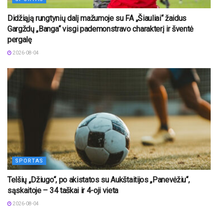
Didžiąją rungtynių dalį mažumoje su FA „Šiauliai“ žaidus
Gargždų „Banga“ visgi pademonstravo charakterį ir šventė
pergalę
2026-08-04
SPORTAS
Telšių „Džiugo“, po akistatos su Aukštaitijos „Panevėžiu“,
sąskaitoje – 34 taškai ir 4-oji vieta
2026-08-04