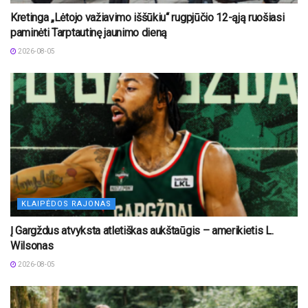
Kretinga „Lėtojo važiavimo iššūkiu“ rugpjūčio 12-ąją ruošiasi
paminėti Tarptautinę jaunimo dieną
2026-08-05
KLAIPĖDOS RAJONAS
Į Gargždus atvyksta atletiškas aukštaūgis – amerikietis L.
Wilsonas
2026-08-05