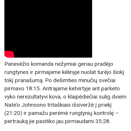
Panevėžio komanda nežymiai geriau pradėjo
rungtynes ir pirmajame kėlinyje nuolat turėjo šiokį
tokį pranašumą. Po dešimties minučių svečiai
pirmavo 18:15. Antrajame ketvirtyje ant parketo
vyko nerezultatyvi kova, o klaipėdiečiai sulig dviem
Nate’o Johnsono tritaškiais išsiveržė į priekį
(21:20) ir pamažu perėmė rungtynių kontrolę –
pertrauką jie pasitiko jau pirmaudami 35:28.