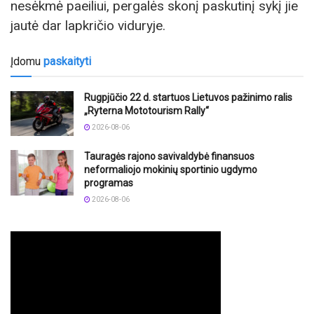
nesėkmė paeiliui, pergalės skonį paskutinį sykį jie
jautė dar lapkričio viduryje.
Įdomu
paskaityti
Rugpjūčio 22 d. startuos Lietuvos pažinimo ralis
„Ryterna Mototourism Rally“
2026-08-06
Tauragės rajono savivaldybė finansuos
neformaliojo mokinių sportinio ugdymo
programas
2026-08-06