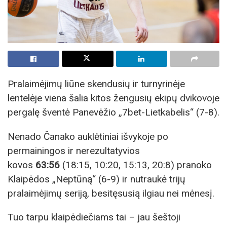
Pralaimėjimų liūne skendusių ir turnyrinėje
lentelėje viena šalia kitos žengusių ekipų dvikovoje
pergalę šventė Panevėžio „7bet-Lietkabelis“ (7-8).
Nenado Čanako auklėtiniai išvykoje po
permainingos ir nerezultatyvios
kovos
63:56
(18:15, 10:20, 15:13, 20:8) pranoko
Klaipėdos „Neptūną“ (6-9) ir nutraukė trijų
pralaimėjimų seriją, besitęsusią ilgiau nei mėnesį.
Tuo tarpu klaipėdiečiams tai – jau šeštoji