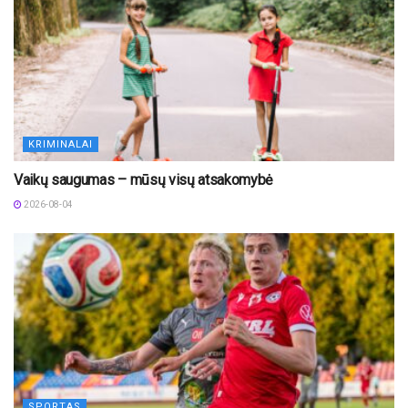
KRIMINALAI
Vaikų saugumas – mūsų visų atsakomybė
2026-08-04
SPORTAS