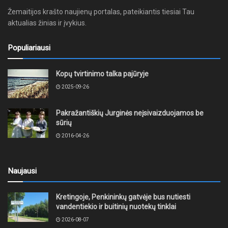
Žemaitijos krašto naujienų portalas, pateikiantis tiesiai Tau
aktualias žinias ir įvykius.
Populiariausi
Kopų tvirtinimo talka pajūryje
2025-09-26
Pakražantiškių Jurginės neįsivaizduojamos be
sūrių
2016-04-26
Naujausi
Kretingoje, Penkininkų gatvėje bus nutiesti
vandentiekio ir buitinių nuotekų tinklai
2026-08-07