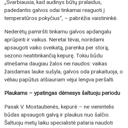
„Svarbiausia, kad audinys būtų pralaidus,
padedantis galvos odai tinkamai reaguoti į
temperatūros pokyčius“, – pabrėžia vaistininkė.
Nederėtų pamiršti tinkamu galvos apdangalu
aprūpinti ir vaikus. Neretai tėvai, norėdami
apsaugoti vaiko sveikatą, parenka per storą,
sezono neatitinkančią kepurę. Tokiu būdu
atnešama daugiau žalos nei naudos: vaikas
žaisdamas lauke sušyla, galvos oda prakaituoja, o
vėliau papūtus atšiauriam vėjui lengva peršalti.
Plaukams – ypatingas dėmesys šaltuoju periodu
Pasak V. Mostautienės, kepurė – ne vienintelis
būdas apsaugoti galvą ir plaukus nuo šalčio.
Šaltuoju metų laiku specialistė pataria naudoti