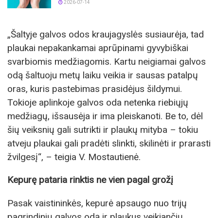
2026-07-14
„Šaltyje galvos odos kraujagyslės susiaurėja, tad
plaukai nepakankamai aprūpinami gyvybiškai
svarbiomis medžiagomis. Kartu neigiamai galvos
odą šaltuoju metų laiku veikia ir sausas patalpų
oras, kuris pastebimas prasidėjus šildymui.
Tokioje aplinkoje galvos oda netenka riebiųjų
medžiagų, išsausėja ir ima pleiskanoti. Be to, dėl
šių veiksnių gali sutrikti ir plaukų mityba – tokiu
atveju plaukai gali pradėti slinkti, skilinėti ir prarasti
žvilgesį“, – teigia V. Mostautienė.
Kepurę pataria rinktis ne vien pagal grožį
Pasak vaistininkės, kepurė apsaugo nuo trijų
pagrindinių galvos odą ir plaukus veikiančių