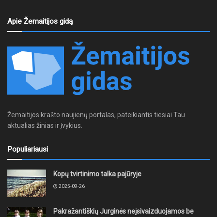
Apie Žemaitijos gidą
Žemaitijos krašto naujienų portalas, pateikiantis tiesiai Tau
aktualias žinias ir įvykius.
Populiariausi
Kopų tvirtinimo talka pajūryje
2025-09-26
Pakražantiškių Jurginės neįsivaizduojamos be