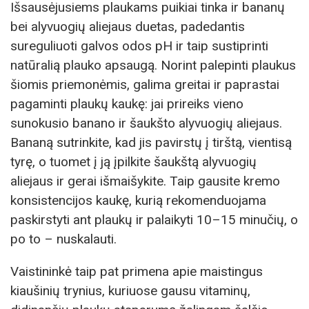
Išsausėjusiems plaukams puikiai tinka ir bananų
bei alyvuogių aliejaus duetas, padedantis
sureguliuoti galvos odos pH ir taip sustiprinti
natūralią plauko apsaugą. Norint palepinti plaukus
šiomis priemonėmis, galima greitai ir paprastai
pagaminti plaukų kaukę: jai prireiks vieno
sunokusio banano ir šaukšto alyvuogių aliejaus.
Bananą sutrinkite, kad jis pavirstų į tirštą, vientisą
tyrę, o tuomet į ją įpilkite šaukštą alyvuogių
aliejaus ir gerai išmaišykite. Taip gausite kremo
konsistencijos kaukę, kurią rekomenduojama
paskirstyti ant plaukų ir palaikyti 10–15 minučių, o
po to – nuskalauti.
Vaistininkė taip pat primena apie maistingus
kiaušinių trynius, kuriuose gausu vitaminų,