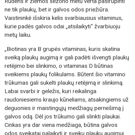
Rudens ir žiemos sezono metu verta pasirūpinti
ne tik plaukų, bet ir galvos odos priežiūra.
Vaistininkė išskiria kelis svarbiausius vitaminus,
kurie padės galvos odai „atsilaikyti“ žvarbiuoju
metų laiku.
„Biotinas yra B grupės vitaminas, kuris skatina
sveiką plaukų augimą ir gali padėti išvengti plaukų
retėjimo bei slinkimo, o vitaminas D būtinas
sveikiems plaukų folikulams. Būtent šio vitamino
trūkumas gali sukelti plaukų retėjimą ir slinkimą.
Labai svarbi ir geležis, kuri reikalinga
raudoniesiems kraujo kūneliams, atsakingiems už
deguonies ir maistingųjų medžiagų pernešimą į
galvos odą. Dėl jos trūkumo gali slinkti plaukai.
Cinkas yra dar viena medžiaga, būtina galvos
odos sveikatai palaikyti ir sveikų plaukų augimui