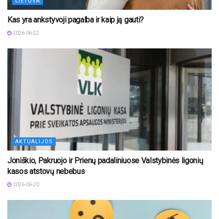
LIETUVA
Kas yra ankstyvoji pagalba ir kaip ją gauti?
2026-06-22
AKTUALIJOS
Joniškio, Pakruojo ir Prienų padaliniuose Valstybinės ligonių
kasos atstovų nebebus
2026-06-20