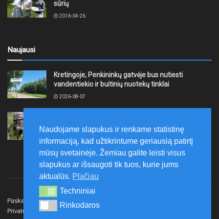
sūrių
2016-04-26
Naujausi
Kretingoje, Penkininkų gatvėje bus nutiesti
vandentiekio ir buitinių nuotekų tinklai
2026-08-07
Rugpjūčio 7–9 dienomis Žemaičių apygardos 3-ioji
rinktinė vykdys karines pratybas
Naudojame slapukus ir renkame statistinę
2026-08-07
informaciją, kad užtikrintume geriausią patirtį
mūsų svetainėje. Žemiau galite leisti visus
slapukus ar išsaugoti tik tuos, kurie jums
aktualūs.
Plačiau
Techniniai
Techniniai
Paskelbk naujieną
Rašyti redakcijai
Reklama
Rinkodaros
Rinkodaros
Privatumo politika
Susisiekite