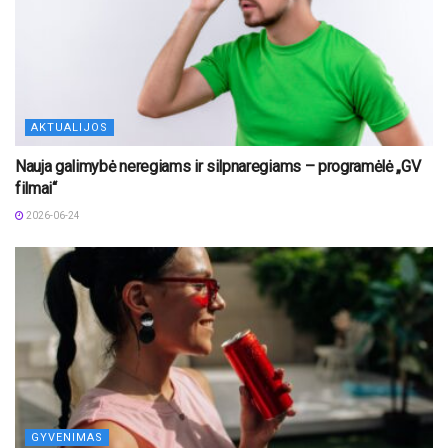
AKTUALIJOS
Nauja galimybė neregiams ir silpnaregiams – programėlė „GV
filmai“
2026-06-24
GYVENIMAS