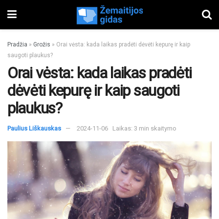
Pradžia
»
Grožis
»
Orai vėsta: kada laikas pradėti dėvėti kepurę ir kaip
saugoti plaukus?
Orai vėsta: kada laikas pradėti
dėvėti kepurę ir kaip saugoti
plaukus?
Paulius Liškauskas
2024-11-06
Laikas: 3 min skaitymo