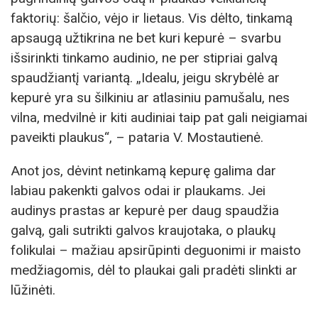
faktorių: šalčio, vėjo ir lietaus. Vis dėlto, tinkamą
apsaugą užtikrina ne bet kuri kepurė – svarbu
išsirinkti tinkamo audinio, ne per stipriai galvą
spaudžiantį variantą. „Idealu, jeigu skrybėlė ar
kepurė yra su šilkiniu ar atlasiniu pamušalu, nes
vilna, medvilnė ir kiti audiniai taip pat gali neigiamai
paveikti plaukus“, – pataria V. Mostautienė.
Anot jos, dėvint netinkamą kepurę galima dar
labiau pakenkti galvos odai ir plaukams. Jei
audinys prastas ar kepurė per daug spaudžia
galvą, gali sutrikti galvos kraujotaka, o plaukų
folikulai – mažiau apsirūpinti deguonimi ir maisto
medžiagomis, dėl to plaukai gali pradėti slinkti ar
lūžinėti.