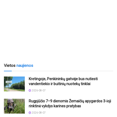
Vietos
naujienos
Kretingoje, Penkininkų gatvėje bus nutiesti
vandentiekio ir buitinių nuotekų tinklai
2026-08-07
Rugpjūčio 7–9 dienomis Žemaičių apygardos 3-ioji
rinktinė vykdys karines pratybas
2026-08-07