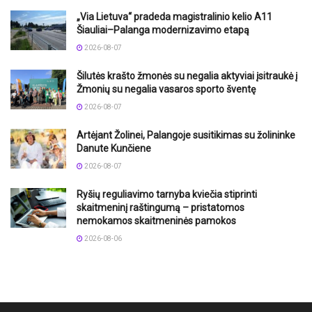
„Via Lietuva“ pradeda magistralinio kelio A11
Šiauliai–Palanga modernizavimo etapą
2026-08-07
Šilutės krašto žmonės su negalia aktyviai įsitraukė į
Žmonių su negalia vasaros sporto šventę
2026-08-07
Artėjant Žolinei, Palangoje susitikimas su žolininke
Danute Kunčiene
2026-08-07
Ryšių reguliavimo tarnyba kviečia stiprinti
skaitmeninį raštingumą – pristatomos
nemokamos skaitmeninės pamokos
2026-08-06