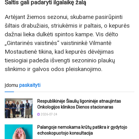
Šaltis gali padaryti ilgalaikę žalą
Artėjant žiemos sezonui, skubame pasirūpinti
šiltais drabužiais, striukėmis ir paltais, o kepurės
dažnai lieka dulkėti spintos kampe. Vis dėlto
„Gintarinės vaistinės“ vaistininkė Vilmantė
Mostautienė tikina, kad kepurės dėvėjimas
tiesiogiai padeda išvengti sezoninio plaukų
slinkimo ir galvos odos pleiskanojimo.
Įdomu
paskaityti
Respublikinėje Šiaulių ligoninėje atnaujintas
Onkologijos klinikos Dienos stacionaras
2026-07-24
Palangoje nemokama krūtų patikra ir gydytojo
echoskopuotojo konsultacija