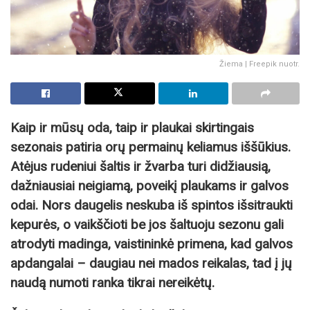
Žiema | Freepik nuotr.
Kaip ir mūsų oda, taip ir plaukai skirtingais
sezonais patiria orų permainų keliamus iššūkius.
Atėjus rudeniui šaltis ir žvarba turi didžiausią,
dažniausiai neigiamą, poveikį plaukams ir galvos
odai. Nors daugelis neskuba iš spintos išsitraukti
kepurės, o vaikščioti be jos šaltuoju sezonu gali
atrodyti madinga, vaistininkė primena, kad galvos
apdangalai – daugiau nei mados reikalas, tad į jų
naudą numoti ranka tikrai nereikėtų.