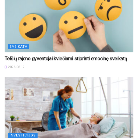
SVEIKATA
Telšių rajono gyventojai kviečiami stiprinti emocinę sveikatą
2026-06-12
INVESTICIJOS