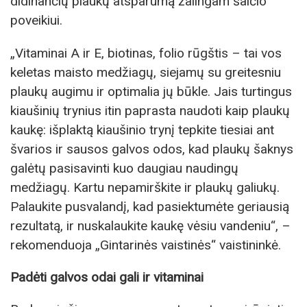
didinančių plaukų atsparumą žalingam šalčio
poveikiui.
„Vitaminai A ir E, biotinas, folio rūgštis – tai vos
keletas maisto medžiagų, siejamų su greitesniu
plaukų augimu ir optimalia jų būkle. Jais turtingus
kiaušinių trynius itin paprasta naudoti kaip plaukų
kaukę: išplaktą kiaušinio trynį tepkite tiesiai ant
švarios ir sausos galvos odos, kad plaukų šaknys
galėtų pasisavinti kuo daugiau naudingų
medžiagų. Kartu nepamirškite ir plaukų galiukų.
Palaukite pusvalandį, kad pasiektumėte geriausią
rezultatą, ir nuskalaukite kaukę vėsiu vandeniu“, –
rekomenduoja „Gintarinės vaistinės“ vaistininkė.
Padėti galvos odai gali ir vitaminai