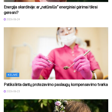
Energija skardinėje: ar „natūralūs“ energiniai gėrimai tikrai
geresni?
2026-06-24
KELMĖ
Patikslinta dantų protezavimo paslaugų kompensavimo tvarka
2026-06-23