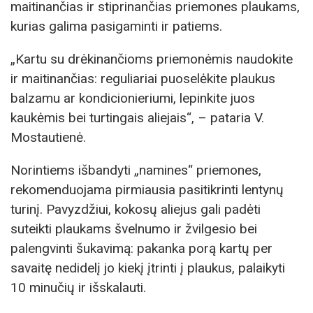
maitinančias ir stiprinančias priemones plaukams,
kurias galima pasigaminti ir patiems.
„Kartu su drėkinančioms priemonėmis naudokite
ir maitinančias: reguliariai puoselėkite plaukus
balzamu ar kondicionieriumi, lepinkite juos
kaukėmis bei turtingais aliejais“, – pataria V.
Mostautienė.
Norintiems išbandyti „namines“ priemones,
rekomenduojama pirmiausia pasitikrinti lentynų
turinį. Pavyzdžiui, kokosų aliejus gali padėti
suteikti plaukams švelnumo ir žvilgesio bei
palengvinti šukavimą: pakanka porą kartų per
savaitę nedidelį jo kiekį įtrinti į plaukus, palaikyti
10 minučių ir išskalauti.