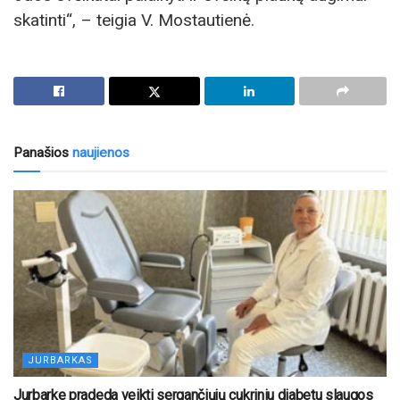
skatinti“, – teigia V. Mostautienė.
Panašios
naujienos
JURBARKAS
Jurbarke pradeda veikti sergančiųjų cukriniu diabetu slaugos