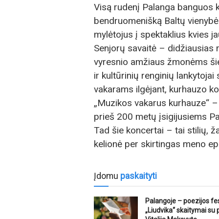
Visą rudenį Palanga banguos ku
bendruomenišką Baltų vienybės
mylėtojus į spektaklius kvies j
Senjorų savaitė – didžiausias m
vyresnio amžiaus žmonėms šiem
ir kultūrinių renginių lankytoja
vakarams ilgėjant, kurhauzo k
„Muzikos vakarus kurhauze“ – 
prieš 200 metų įsigijusiems Pa
Tad šie koncertai – tai stilių, 
kelionė per skirtingas meno e
Įdomu
paskaityti
Palangoje – poezijos fes
„Liudvika“ skaitymai su