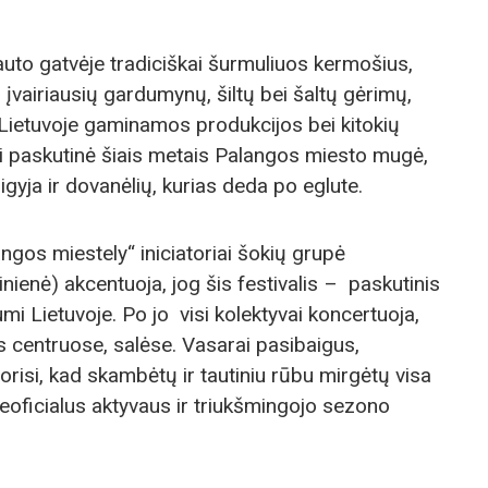
tauto gatvėje tradiciškai šurmuliuos kermošius,
įvairiausių gardumynų, šiltų bei šaltų gėrimų,
 Lietuvoje gaminamos produkcijos bei kitokių
ai paskutinė šiais metais Palangos miesto mugė,
igyja ir dovanėlių, kurias deda po eglute.
angos miestely“ iniciatoriai šokių grupė
nienė) akcentuoja, jog šis festivalis – paskutinis
umi Lietuvoje. Po jo visi kolektyvai koncertuoja,
s centruose, salėse. Vasarai pasibaigus,
risi, kad skambėtų ir tautiniu rūbu mirgėtų visa
 neoficialus aktyvaus ir triukšmingojo sezono