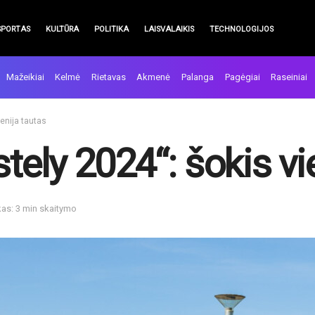
SPORTAS
KULTŪRA
POLITIKA
LAISVALAIKIS
TECHNOLOGIJOS
Mažeikiai
Kelmė
Rietavas
Akmenė
Palanga
Pagėgiai
Raseiniai
enija tautas
ely 2024“: šokis vi
kas: 3 min skaitymo