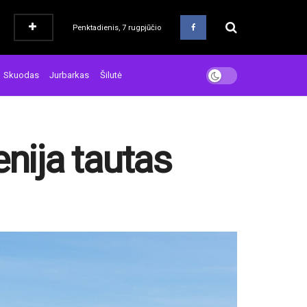
Penktadienis, 7 rugpjūčio
Skuodas
Jurbarkas
Šilutė
enija tautas