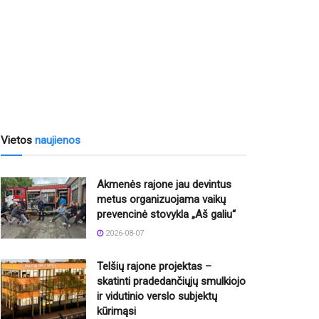
Vietos
naujienos
Akmenės rajone jau devintus
metus organizuojama vaikų
prevencinė stovykla „Aš galiu“
2026-08-07
Telšių rajone projektas –
skatinti pradedančiųjų smulkiojo
ir vidutinio verslo subjektų
kūrimąsi