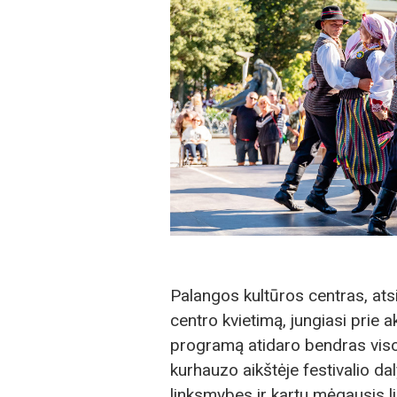
Palangos kultūros centras, ats
centro kvietimą, jungiasi prie a
programą atidaro bendras viso
kurhauzo aikštėje festivalio daly
linksmybes ir kartu mėgausis li