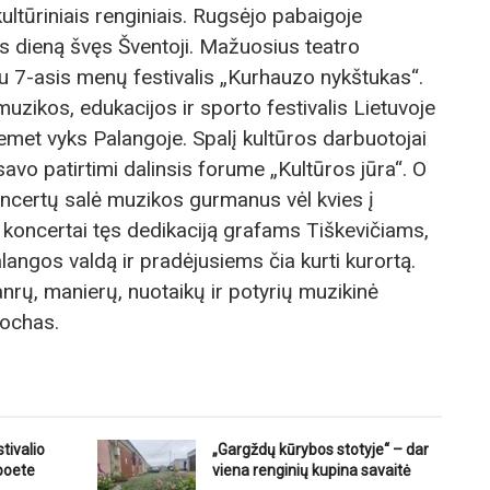
ltūriniais renginiais. Rugsėjo pabaigoje
 dieną švęs Šventoji. Mažuosius teatro
au 7-asis menų festivalis „Kurhauzo nykštukas“.
uzikos, edukacijos ir sporto festivalis Lietuvoje
et vyks Palangoje. Spalį kultūros darbuotojai
i savo patirtimi dalinsis forume „Kultūros jūra“. O
oncertų salė muzikos gurmanus vėl kvies į
koncertai tęs dedikaciją grafams Tiškevičiams,
langos valdą ir pradėjusiems čia kurti kurortą.
žanrų, manierų, nuotaikų ir potyrių muzikinė
pochas.
tivalio
„Gargždų kūrybos stotyje“ – dar
 poete
viena renginių kupina savaitė