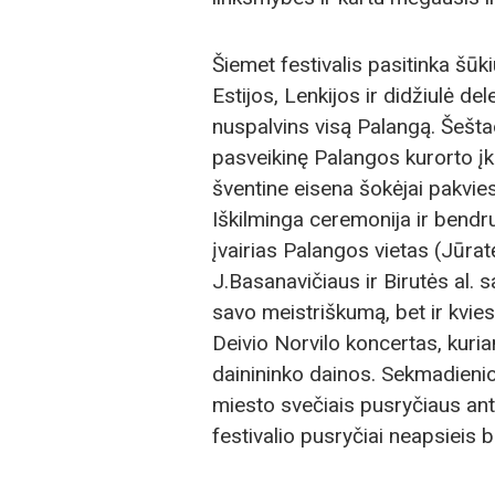
Šiemet festivalis pasitinka šūki
Estijos, Lenkijos ir didžiulė del
nuspalvins visą Palangą. Šeštad
pasveikinę Palangos kurorto įkū
šventine eisena šokėjai pakvies
Iškilminga ceremonija ir bendru 
įvairias Palangos vietas (Jūrat
J.Basanavičiaus ir Birutės al. s
savo meistriškumą, bet ir kvies 
Deivio Norvilo koncertas, kuri
dainininko dainos. Sekmadienio r
miesto svečiais pusryčiaus ant 
festivalio pusryčiai neapsieis b