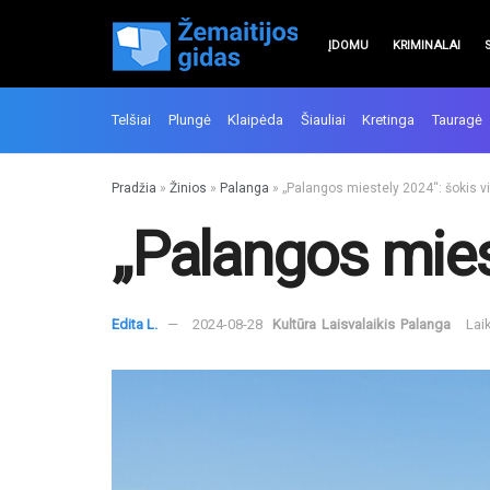
ĮDOMU
KRIMINALAI
Telšiai
Plungė
Klaipėda
Šiauliai
Kretinga
Tauragė
Pradžia
»
Žinios
»
Palanga
»
„Palangos miestely 2024“: šokis vi
„Palangos miest
Edita L.
2024-08-28
Kultūra
Laisvalaikis
Palanga
Lai