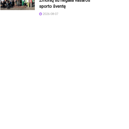
Žmonių su negalia vasaros
sporto šventę
2026-08-07