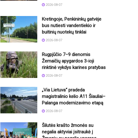
2026-08-07
Kretingoje, Penkininkų gatvėje
bus nutiesti vandentiekio ir
buitinių nuotekų tinklai
2026-08-07
Rugpjūčio 7–9 dienomis
Žemaičių apygardos 3-ioji
rinktinė vykdys karines pratybas
2026-08-07
„Via Lietuva“ pradeda
magistralinio kelio A11 Šiauliai–
Palanga modernizavimo etapą
2026-08-07
Šilutės krašto žmonės su
negalia aktyviai įsitraukė į