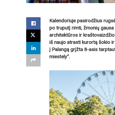
Kalendoriuje pasirodžius rugsė
po truputį rimti, žmonių gausa 
architektūros ir kraštovaizdži
iš naujo atrasti kurortą šokio 
į Palangą grįžta 8-asis tarptaut
miestely“.