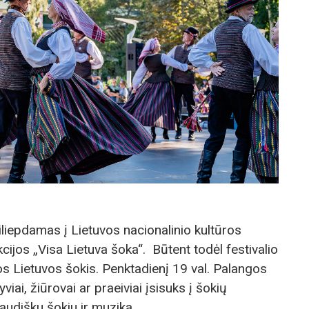
iliepdamas į Lietuvos nacionalinio kultūros
kcijos „Visa Lietuva šoka“. Būtent todėl festivalio
s Lietuvos šokis. Penktadienį 19 val. Palangos
viai, žiūrovai ar praeiviai įsisuks į šokių
audišku šokiu ir muzika.