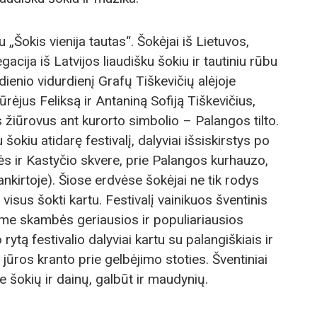
u „Šokis vienija tautas“. Šokėjai iš Lietuvos,
egacija iš Latvijos liaudišku šokiu ir tautiniu rūbu
ienio vidurdienį Grafų Tiškevičių alėjoje
rėjus Feliksą ir Antaniną Sofiją Tiškevičius,
 žiūrovus ant kurorto simbolio – Palangos tilto.
šokiu atidarę festivalį, dalyviai išsiskirstys po
ės ir Kastyčio skvere, prie Palangos kurhauzo,
ankirtoje). Šiose erdvėse šokėjai ne tik rodys
visus šokti kartu. Festivalį vainikuos šventinis
ame skambės geriausios ir populiariausios
ytą festivalio dalyviai kartu su palangiškiais ir
jūros kranto prie gelbėjimo stoties. Šventiniai
e šokių ir dainų, galbūt ir maudynių.