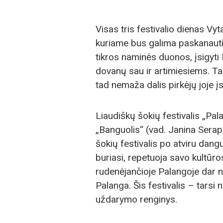
Visas tris festivalio dienas Vy
kuriame bus galima paskanauti 
tikros naminės duonos, įsigyti
dovanų sau ir artimiesiems. T
tad nemaža dalis pirkėjų joje įs
Liaudiškų šokių festivalis „Pal
„Banguolis“ (vad. Janina Serapi
šokių festivalis po atviru dang
buriasi, repetuoja savo kultūro
rudenėjančioje Palangoje dar no
Palanga. Šis festivalis – tarsi
uždarymo renginys.