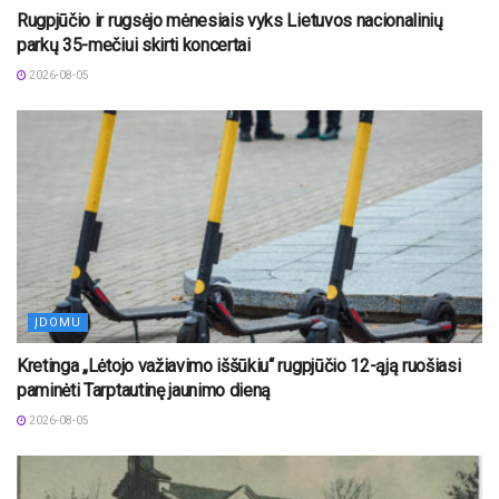
Rugpjūčio ir rugsėjo mėnesiais vyks Lietuvos nacionalinių
parkų 35-mečiui skirti koncertai
2026-08-05
ĮDOMU
Kretinga „Lėtojo važiavimo iššūkiu“ rugpjūčio 12-ąją ruošiasi
paminėti Tarptautinę jaunimo dieną
2026-08-05