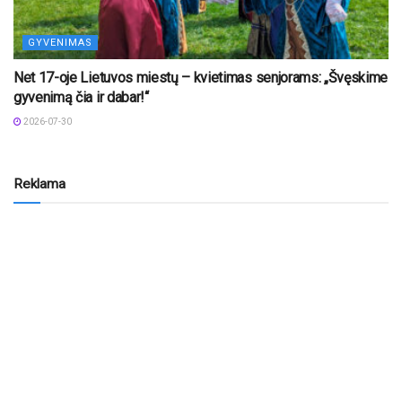
GYVENIMAS
Net 17-oje Lietuvos miestų – kvietimas senjorams: „Švęskime
gyvenimą čia ir dabar!“
2026-07-30
Reklama