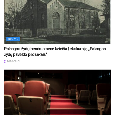
ĮDOMU
Palangos žydų bendruomenė kviečia į ekskursiją „Palangos
žydų paveldo pėdsakais“
2026-08-04