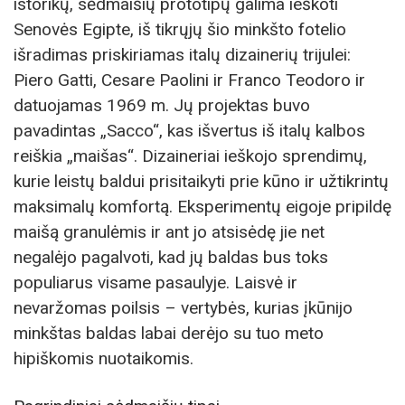
istorikų, sėdmaišių prototipų galima ieškoti
Senovės Egipte, iš tikrųjų šio minkšto fotelio
išradimas priskiriamas italų dizainerių trijulei:
Piero Gatti, Cesare Paolini ir Franco Teodoro ir
datuojamas 1969 m. Jų projektas buvo
pavadintas „Sacco“, kas išvertus iš italų kalbos
reiškia „maišas“. Dizaineriai ieškojo sprendimų,
kurie leistų baldui prisitaikyti prie kūno ir užtikrintų
maksimalų komfortą. Eksperimentų eigoje pripildę
maišą granulėmis ir ant jo atsisėdę jie net
negalėjo pagalvoti, kad jų baldas bus toks
populiarus visame pasaulyje. Laisvė ir
nevaržomas poilsis – vertybės, kurias įkūnijo
minkštas baldas labai derėjo su tuo meto
hipiškomis nuotaikomis.