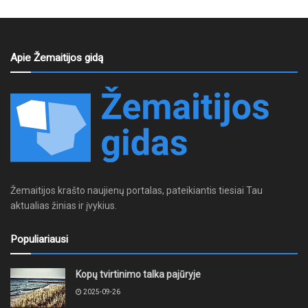
Apie Žemaitijos gidą
Žemaitijos krašto naujienų portalas, pateikiantis tiesiai Tau
aktualias žinias ir įvykius.
Populiariausi
Kopų tvirtinimo talka pajūryje
2025-09-26