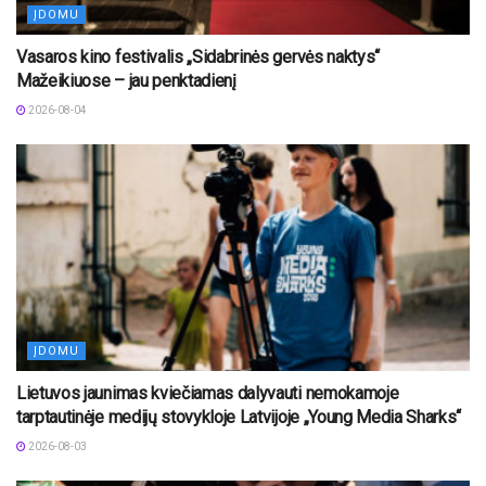
ĮDOMU
Vasaros kino festivalis „Sidabrinės gervės naktys“
Mažeikiuose – jau penktadienį
2026-08-04
ĮDOMU
Lietuvos jaunimas kviečiamas dalyvauti nemokamoje
tarptautinėje medijų stovykloje Latvijoje „Young Media Sharks“
2026-08-03