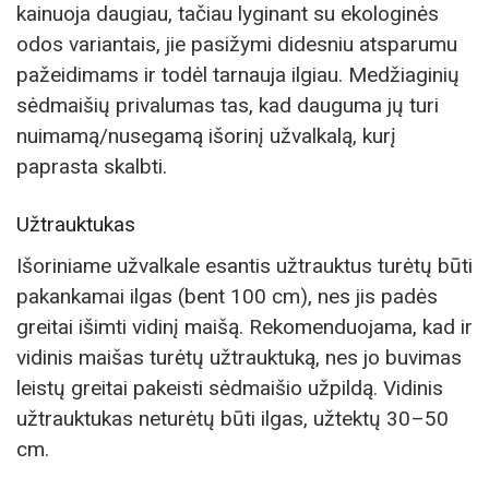
kainuoja daugiau, tačiau lyginant su ekologinės
odos variantais, jie pasižymi didesniu atsparumu
pažeidimams ir todėl tarnauja ilgiau. Medžiaginių
sėdmaišių privalumas tas, kad dauguma jų turi
nuimamą/nusegamą išorinį užvalkalą, kurį
paprasta skalbti.
Užtrauktukas
Išoriniame užvalkale esantis užtrauktus turėtų būti
pakankamai ilgas (bent 100 cm), nes jis padės
greitai išimti vidinį maišą. Rekomenduojama, kad ir
vidinis maišas turėtų užtrauktuką, nes jo buvimas
leistų greitai pakeisti sėdmaišio užpildą. Vidinis
užtrauktukas neturėtų būti ilgas, užtektų 30–50
cm.