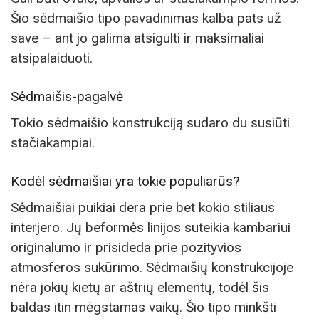
Šio sėdmaišio tipo pavadinimas kalba pats už
save – ant jo galima atsigulti ir maksimaliai
atsipalaiduoti.
Sėdmaišis-pagalvė
Tokio sėdmaišio konstrukciją sudaro du susiūti
stačiakampiai.
Kodėl sėdmaišiai yra tokie populiarūs?
Sėdmaišiai puikiai dera prie bet kokio stiliaus
interjero. Jų beformės linijos suteikia kambariui
originalumo ir prisideda prie pozityvios
atmosferos sukūrimo. Sėdmaišių konstrukcijoje
nėra jokių kietų ar aštrių elementų, todėl šis
baldas itin mėgstamas vaikų. Šio tipo minkšti