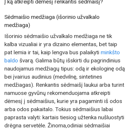
Į ką atkreipti dėmesį renkantis sėdmaišį?
Sėdmaišio medžiaga (išorinio užvalkalo
medžiaga)
Išorinio sėdmaišio užvalkalo medžiaga ne tik
kalba vizualiai ir yra dizaino elementas, bet taip
pat lemia ir tai, kaip lengva bus palaikyti
minkšto
baldo
švarą. Galima būtų išskirti du pagrindinius
naudojamus medžiagų tipus: odą ir ekologinę odą
bei įvairius audinius (medvilnę, sintetines
medžiagas). Renkantis sėdmaišį laukui arba turint
namuose gyvūnų rekomenduojama atkreipti
dėmesį į sėdmaišius, kurie yra pagaminti iš odos
arba odos pakaitalo. Tokius sėdmaišius labai
paprasta valyti: kartais tiesiog užtenka nušluostyti
drėgna servetėle. Žinoma,odiniai sėdmaišiai