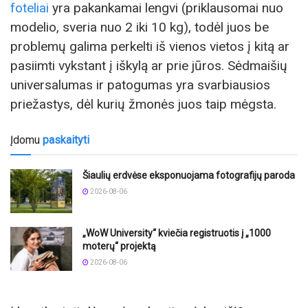
foteliai
yra pakankamai lengvi (priklausomai nuo
modelio, sveria nuo 2 iki 10 kg), todėl juos be
problemų galima perkelti iš vienos vietos į kitą ar
pasiimti vykstant į iškylą ar prie jūros. Sėdmaišių
universalumas ir patogumas yra svarbiausios
priežastys, dėl kurių žmonės juos taip mėgsta.
Įdomu
paskaityti
Šiaulių erdvėse eksponuojama fotografijų paroda
2026-08-06
„WoW University“ kviečia registruotis į „1000
moterų“ projektą
2026-08-06