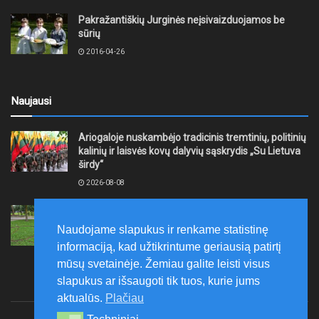
Pakražantiškių Jurginės neįsivaizduojamos be
sūrių
2016-04-26
Naujausi
Ariogaloje nuskambėjo tradicinis tremtinių, politinių
kalinių ir laisvės kovų dalyvių sąskrydis „Su Lietuva
širdy“
2026-08-08
Mažeikių rajono savivaldybė ragina gyventojus
laikytis Kelių eismo taisyklių, tausoti aplinką
Naudojame slapukus ir renkame statistinę
2026-08-08
informaciją, kad užtikrintume geriausią patirtį
mūsų svetainėje. Žemiau galite leisti visus
slapukus ar išsaugoti tik tuos, kurie jums
aktualūs.
Plačiau