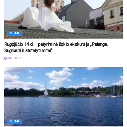
ĮDOMU
Rugpjūčio 14 d. – patyriminė šokio ekskursija „Palanga.
Sugriauti ir atstatyti mitai“
2026-08-05
ĮDOMU