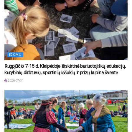
ĮDOMU
Rugpjūčio 7-15 d. Klaipėdoje išskirtinė buriuotojiškų edukacijų,
kūrybinių dirbtuvių, sportinių iššūkių ir prizų kupina šventė
2026-07-31