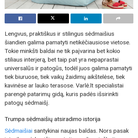
Lengvus, praktiškus ir stilingus sėdmaišius
šiandien galima pamatyti netikėčiausiose vietose.
Tokie minkšti baldai ne tik paįvarina bet kokio
stiliaus interjerą, bet taip pat yra nepaprastai
universalūs ir patogūs, todėl juos galima pamatyti
tiek biuruose, tiek vaikų žaidimų aikštelėse, tiek
kavinėse ar lauko terasose. Varlė.lt specialistai
parengė patarimų gidą, kuris padės išsirinkti
patogų sėdmaišį.
Trumpa sėdmaišių atsiradimo istorija
Sėdmaišiai
santykinai naujas baldas. Nors pasak