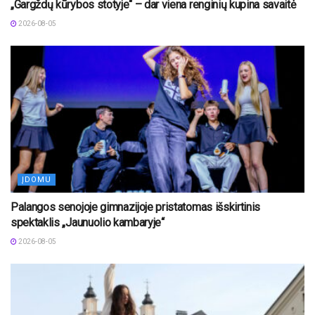
„Gargždų kūrybos stotyje“ – dar viena renginių kupina savaitė
2026-08-05
ĮDOMU
Palangos senojoje gimnazijoje pristatomas išskirtinis
spektaklis „Jaunuolio kambaryje“
2026-08-05