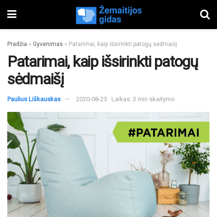
Pradžia
»
Gyvenimas
»
Patarimai, kaip išsirinkti patogų sėdmaišį
Patarimai, kaip išsirinkti patogų
sėdmaišį
Paulius Liškauskas
2020-08-25
Laikas: 3 min skaitymo