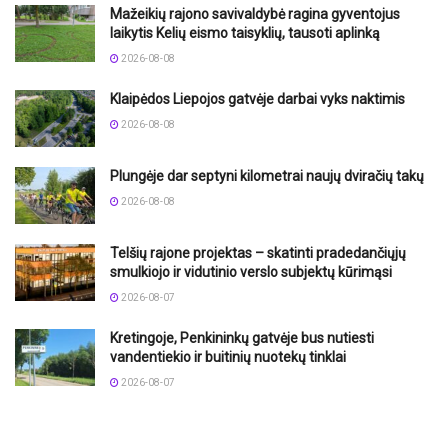
Mažeikių rajono savivaldybė ragina gyventojus
laikytis Kelių eismo taisyklių, tausoti aplinką
2026-08-08
Klaipėdos Liepojos gatvėje darbai vyks naktimis
2026-08-08
Plungėje dar septyni kilometrai naujų dviračių takų
2026-08-08
Telšių rajone projektas – skatinti pradedančiųjų
smulkiojo ir vidutinio verslo subjektų kūrimąsi
2026-08-07
Kretingoje, Penkininkų gatvėje bus nutiesti
vandentiekio ir buitinių nuotekų tinklai
2026-08-07