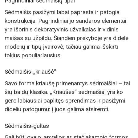
Pagrindiniai sėdmaišių tipai
Sėdmaišis pasižymi labai paprasta ir patogia
konstrukcija. Pagrindiniai jo sandaros elementai
yra išorinis dekoratyvinis užvalkalas ir vidinis
maišas su užpildu. Šiandien prekyboje yra didelė
modelių ir tipų įvairovė, tačiau galima išskirti
tokius populiariausius:
Sėdmaišis-„kriaušė“
Savo forma kriaušę primenantys sėdmaišiai – tai
šių baldų klasika. „Kriaušės“ sėdmaišiai yra ko
gero labiausiai paplitęs sprendimas ir pasižymi
dideliu patogumu: į juos galima atsiremti.
Sėdmaišis-gultas
Gali būti ovalo, apvalios ar stačiakampio formos.