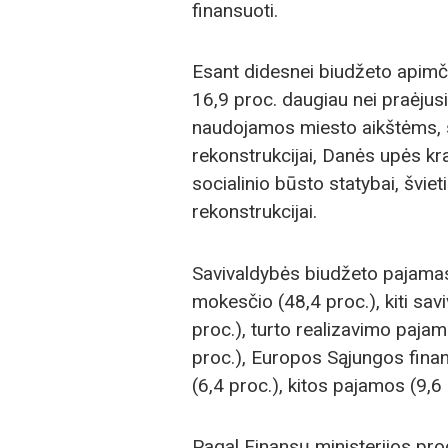
finansuoti.
Esant didesnei biudžeto apimčiai
16,9 proc. daugiau nei praėjusi
naudojamos miesto aikštėms, s
rekonstrukcijai, Danės upės kra
socialinio būsto statybai, švie
rekonstrukcijai.
Savivaldybės biudžeto pajama
mokesčio (48,4 proc.), kiti sav
proc.), turto realizavimo pajam
proc.), Europos Sąjungos fina
(6,4 proc.), kitos pajamos (9,6 
Pagal Finansų ministerijos pr