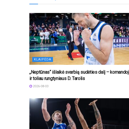
KLAIPĖDA
„Neptūnas“ išlaikė svarbią sudėties dalį – komando
ir toliau rungtyniaus D. Tarolis
2026-08-03