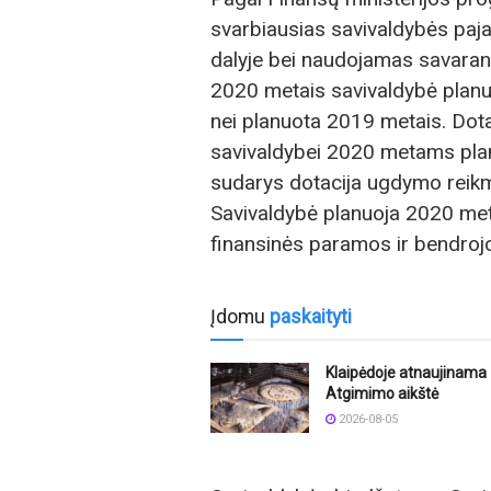
svarbiausias savivaldybės paja
dalyje bei naudojamas savaran
2020 metais savivaldybė planuo
nei planuota 2019 metais. Dota
savivaldybei 2020 metams planu
sudarys dotacija ugdymo reikm
Savivaldybė planuoja 2020 met
finansinės paramos ir bendrojo
Įdomu
paskaityti
Klaipėdoje atnaujinama
Atgimimo aikštė
2026-08-05