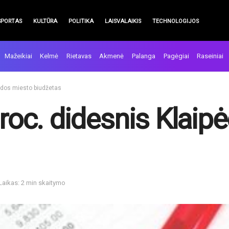
SPORTAS
KULTŪRA
POLITIKA
LAISVALAIKIS
TECHNOLOGIJOS
Mažeikiai
Kelmė
Rietavas
Akmenė
Palanga
Pagėgiai
Raseiniai
pėdos miesto biudžetas
proc. didesnis Klai
Laikas: 2 min skaitymo