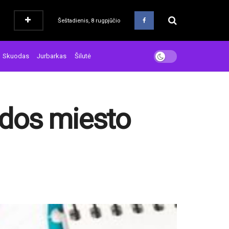
Šeštadienis, 8 rugpjūčio
Skuodas
Jurbarkas
Šilutė
pėdos miesto