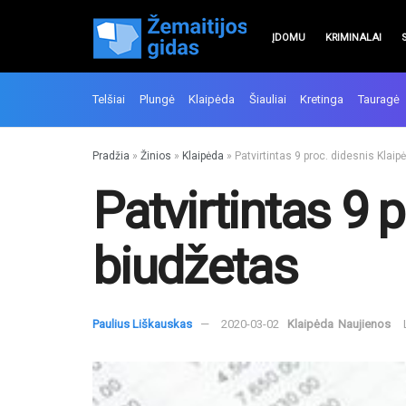
ĮDOMU
KRIMINALAI
Telšiai
Plungė
Klaipėda
Šiauliai
Kretinga
Tauragė
Pradžia
»
Žinios
»
Klaipėda
»
Patvirtintas 9 proc. didesnis Klai
Patvirtintas 9 
biudžetas
Paulius Liškauskas
2020-03-02
Klaipėda
Naujienos