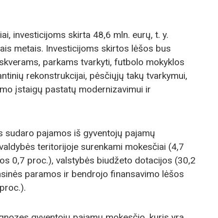
, investicijoms skirta 48,6 mln. eurų, t. y.
ais metais. Investicijoms skirtos lėšos bus
kverams, parkams tvarkyti, futbolo mokyklos
ntinių rekonstrukcijai, pėsčiųjų takų tvarkymui,
timo įstaigų pastatų modernizavimui ir
s sudaro pajamos iš gyventojų pajamų
ivaldybės teritorijoje surenkami mokesčiai (4,7
os 0,7 proc.), valstybės biudžeto dotacijos (30,2
nsinės paramos ir bendrojo finansavimo lėšos
proc.).
ognozes gyventojų pajamų mokesčio, kuris yra