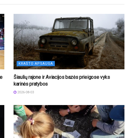
KRAŠTO APSAUGA
je
Šiaulių rajone ir Aviacijos bazės prieigose vyks
karinės pratybos
2026-08-03