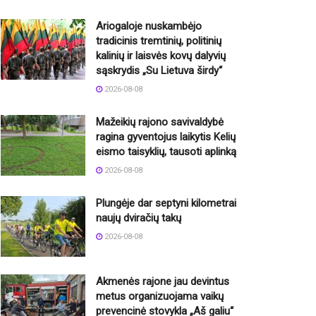
Ariogaloje nuskambėjo
tradicinis tremtinių, politinių
kalinių ir laisvės kovų dalyvių
sąskrydis „Su Lietuva širdy“
2026-08-08
Mažeikių rajono savivaldybė
ragina gyventojus laikytis Kelių
eismo taisyklių, tausoti aplinką
2026-08-08
Plungėje dar septyni kilometrai
naujų dviračių takų
2026-08-08
Akmenės rajone jau devintus
metus organizuojama vaikų
prevencinė stovykla „Aš galiu“