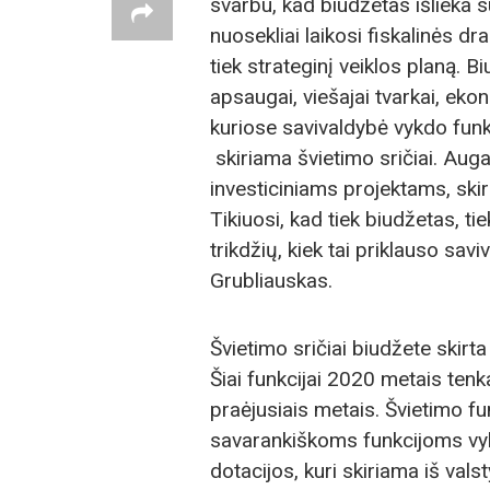
svarbu, kad biudžetas išlieka s
nuosekliai laikosi fiskalinės dr
tiek strateginį veiklos planą. B
apsaugai, viešajai tvarkai, eko
kuriose savivaldybė vykdo funk
skiriama švietimo sričiai. Augan
investiciniams projektams, ski
Tikiuosi, kad tiek biudžetas, ti
trikdžių, kiek tai priklauso sa
Grubliauskas.
Švietimo sričiai biudžete skirt
Šiai funkcijai 2020 metais tenk
praėjusiais metais. Švietimo fun
savarankiškoms funkcijoms vykdy
dotacijos, kuri skiriama iš v