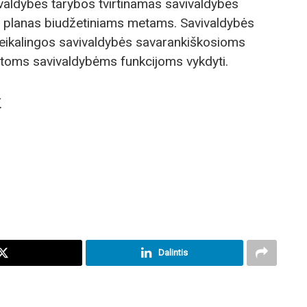
valdybės tarybos tvirtinamas savivaldybės
ų planas biudžetiniams metams. Savivaldybės
eikalingos savivaldybės savarankiškosioms
otoms savivaldybėms funkcijoms vykdyti.
.
Dalintis