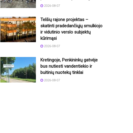
2026-08-07
Telšių rajone projektas –
skatinti pradedančiųjų smulkiojo
ir vidutinio verslo subjektų
kūrimąsi
2026-08-07
Kretingoje, Penkininkų gatvėje
bus nutiesti vandentiekio ir
buitinių nuotekų tinklai
2026-08-07