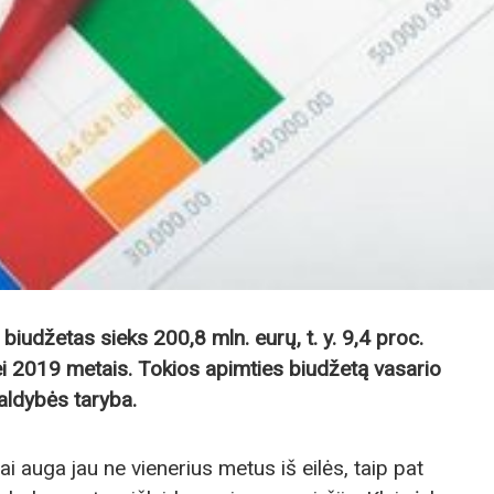
iudžetas sieks 200,8 mln. eurų, t. y. 9,4 proc.
i 2019 metais. Tokios apimties biudžetą vasario
valdybės taryba.
i auga jau ne vienerius metus iš eilės, taip pat