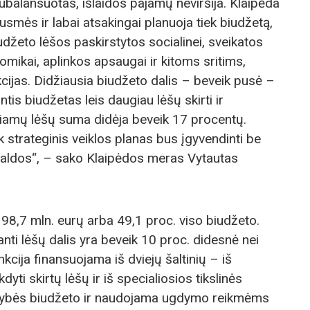
ubalansuotas, išlaidos pajamų neviršija. Klaipėda
ausmės ir labai atsakingai planuoja tiek biudžetą,
iudžeto lėšos paskirstytos socialinei, sveikatos
nomikai, aplinkos apsaugai ir kitoms sritims,
cijas. Didžiausia biudžeto dalis – beveik pusė –
tis biudžetas leis daugiau lėšų skirti ir
riamų lėšų suma didėja beveik 17 procentų.
ek strateginis veiklos planas bus įgyvendinti be
vivaldos“, – sako Klaipėdos meras Vytautas
a 98,7 mln. eurų arba 49,1 proc. viso biudžeto.
anti lėšų dalis yra beveik 10 proc. didesnė nei
kcija finansuojama iš dviejų šaltinių – iš
ti skirtų lėšų ir iš specialiosios tikslinės
alstybės biudžeto ir naudojama ugdymo reikmėms