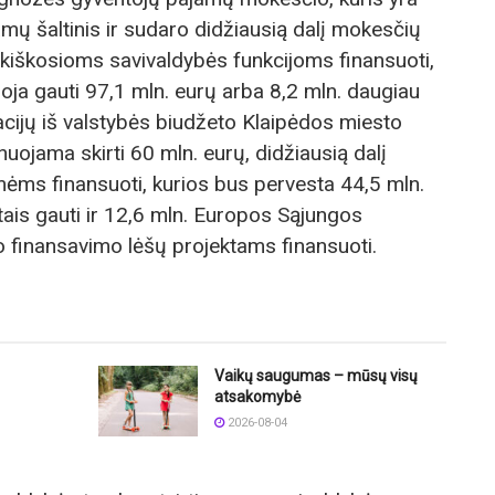
mų šaltinis ir sudaro didžiausią dalį mokesčių
kiškosioms savivaldybės funkcijoms finansuoti,
ja gauti 97,1 mln. eurų arba 8,2 mln. daugiau
cijų iš valstybės biudžeto Klaipėdos miesto
ojama skirti 60 mln. eurų, didžiausią dalį
ėms finansuoti, kurios bus pervesta 44,5 mln.
ais gauti ir 12,6 mln. Europos Sąjungos
 finansavimo lėšų projektams finansuoti.
Vaikų saugumas – mūsų visų
atsakomybė
2026-08-04