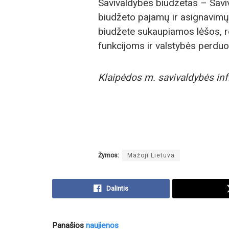
Savivaldybės biudžetas – Savi
biudžeto pajamų ir asignavim
biudžete sukaupiamos lėšos, r
funkcijoms ir valstybės perdu
Klaipėdos m. savivaldybės inf
Žymos:
Mažoji Lietuva
Dalintis
Panašios
naujienos