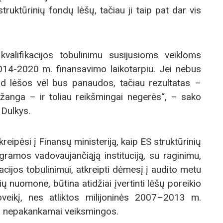
ruktūrinių fondų lėšų, tačiau ji taip pat dar vis
valifikacijos tobulinimu susijusioms veikloms
2014-2020 m. finansavimo laikotarpiu. Jei nebus
kad lėšos vėl bus panaudos, tačiau rezultatas –
ažanga – ir toliau reikšmingai negerės“, – sako
 Dulkys.
 kreipėsi į Finansų ministeriją, kaip ES struktūrinių
gramos vadovaujančiąją instituciją, su raginimu,
acijos tobulinimui, atkreipti dėmesį į audito metu
 nuomone, būtina atidžiai įvertinti lėšų poreikio
veikį, nes atliktos milijoninės 2007–2013 m.
vo nepakankamai veiksmingos.