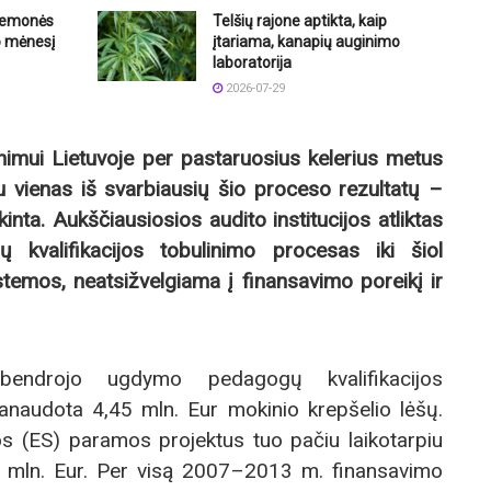
riemonės
Telšių rajone aptikta, kaip
o mėnesį
įtariama, kanapių auginimo
laboratorija
2026-07-29
inimui Lietuvoje per pastaruosius kelerius metus
au vienas iš svarbiausių šio proceso rezultatų –
nta. Aukščiausiosios audito institucijos atliktas
kvalifikacijos tobulinimo procesas iki šiol
temos, neatsižvelgiama į finansavimo poreikį ir
 bendrojo ugdymo pedagogų kvalifikacijos
anaudota 4,45 mln. Eur mokinio krepšelio lėšų.
s (ES) paramos projektus tuo pačiu laikotarpiu
 mln. Eur. Per visą 2007–2013 m. finansavimo