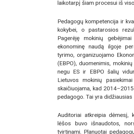
laikotarpį šiam procesui iš vis
Pedagogų kompetencija ir kvali
kokybei, o pastarosios rezu
Pagerėję mokinių gebėjimai g
ekonominę naudą ilgoje pers
tyrimo, organizuojamo Ekonom
(EBPO), duomenimis, mokinių
negu ES ir EBPO šalių vidur
Lietuvos mokinių pasiekimai
skaičiuojama, kad 2014–2015 
pedagogo. Tai yra didžiausias r
Auditoriai atkreipia dėmesį, 
lėšos buvo išnaudotos, nors
tvirtinami. Planuotai pedagogų