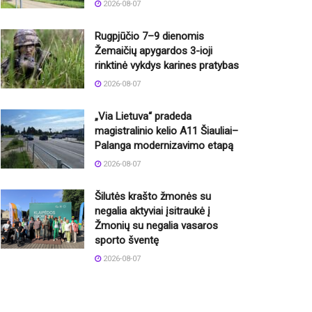
2026-08-07
Rugpjūčio 7–9 dienomis
Žemaičių apygardos 3-ioji
rinktinė vykdys karines pratybas
2026-08-07
„Via Lietuva“ pradeda
magistralinio kelio A11 Šiauliai–
Palanga modernizavimo etapą
2026-08-07
Šilutės krašto žmonės su
negalia aktyviai įsitraukė į
Žmonių su negalia vasaros
sporto šventę
2026-08-07