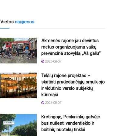
Vietos
naujienos
Akmenės rajone jau devintus
metus organizuojama vaikų
prevencinė stovykla „Aš galiu“
2026-08-07
Telšių rajone projektas –
skatinti pradedančiųjų smulkiojo
ir vidutinio verslo subjektų
kūrimąsi
2026-08-07
Kretingoje, Penkininkų gatvėje
bus nutiesti vandentiekio ir
buitinių nuotekų tinklai