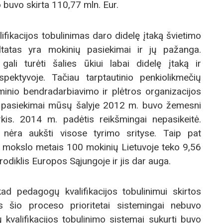
o buvo skirta 110,77 mln. Eur.
fikacijos tobulinimas daro didelę įtaką švietimo
ltatas yra mokinių pasiekimai ir jų pažanga.
ali turėti šalies ūkiui labai didelę įtaką ir
pektyvoje. Tačiau tarptautinio penkiolikmečių
inio bendradarbiavimo ir plėtros organizacijos
 pasiekimai mūsų šalyje 2012 m. buvo žemesni
kis. 2014 m. padėtis reikšmingai nepasikeitė.
 nėra aukšti visose tyrimo srityse. Taip pat
mokslo metais 100 mokinių Lietuvoje teko 9,56
odiklis Europos Sąjungoje ir jis dar auga.
kad pedagogų kvalifikacijos tobulinimui skirtos
 šio proceso prioritetai sistemingai nebuvo
 kvalifikacijos tobulinimo sistemai sukurti buvo