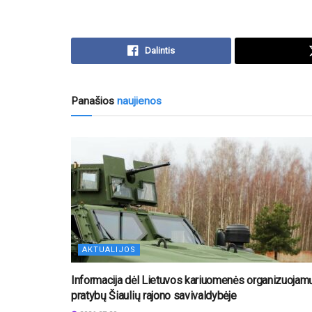
Dalintis
Panašios
naujienos
AKTUALIJOS
Informacija dėl Lietuvos kariuomenės organizuojam
pratybų Šiaulių rajono savivaldybėje