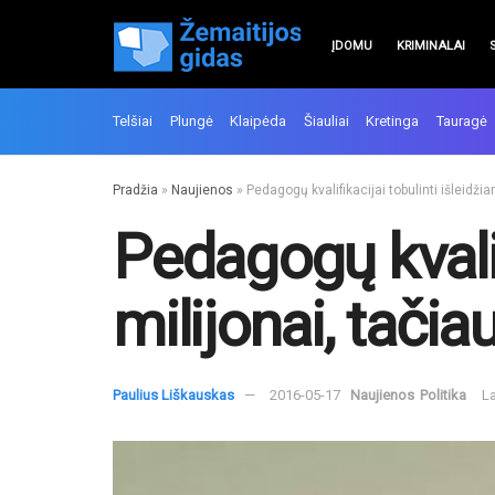
ĮDOMU
KRIMINALAI
Telšiai
Plungė
Klaipėda
Šiauliai
Kretinga
Tauragė
Pradžia
»
Naujienos
»
Pedagogų kvalifikacijai tobulinti išleidži
Pedagogų kvalif
milijonai, tači
Paulius Liškauskas
2016-05-17
Naujienos
Politika
La