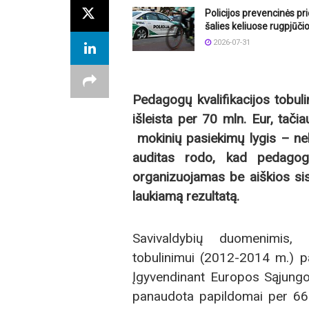
Policijos prevencinės p
šalies keliuose rugpjūči
2026-07-31
Pedagogų kvalifikacijos tobul
išleista per 70 mln. Eur, tači
mokinių pasiekimų lygis – neki
auditas rodo, kad pedagogų 
organizuojamas be aiškios sis
laukiamą rezultatą.
Savivaldybių duomenimis,
tobulinimui (2012-2014 m.) p
Įgyvendinant Europos Sąjungo
panaudota papildomai per 66