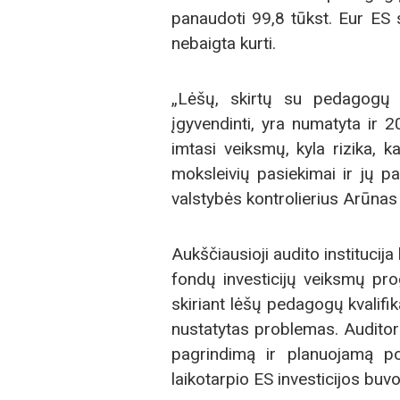
panaudoti 99,8 tūkst. Eur ES st
nebaigta kurti.
„Lėšų, skirtų su pedagogų k
įgyvendinti, yra numatyta ir 
imtasi veiksmų, kyla rizika, 
moksleivių pasiekimai ir jų p
valstybės kontrolierius Arūnas
Aukščiausioji audito institucija
fondų investicijų veiksmų pro
skiriant lėšų pedagogų kvalifik
nustatytas problemas. Auditorių
pagrindimą ir planuojamą po
laikotarpio ES investicijos bu