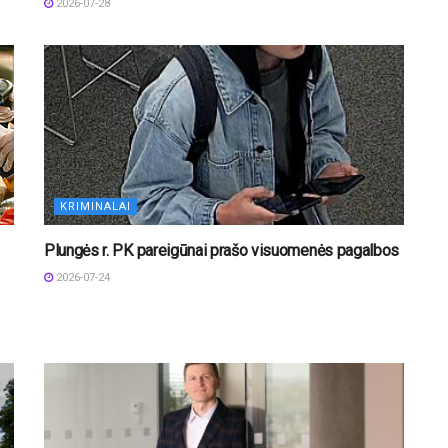
2026-07-28
KRIMINALAI
Plungės r. PK pareigūnai prašo visuomenės pagalbos
2026-07-24