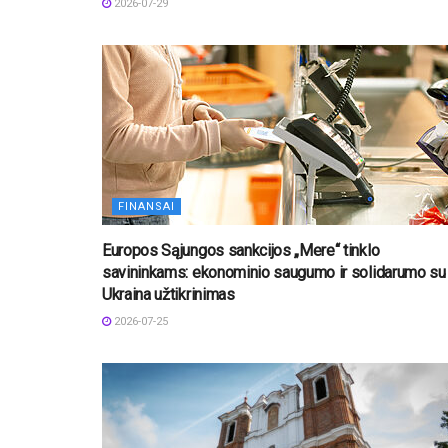
2026-07-29
FINANSAI
Europos Sąjungos sankcijos „Mere“ tinklo
savininkams: ekonominio saugumo ir solidarumo su
Ukraina užtikrinimas
2026-07-25