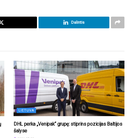
Dalintis
LIETUVA
ų
DHL perka „Venipak“ grupę: stiprins pozicijas Baltijos
šalyse