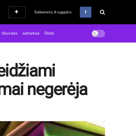
Šeštadienis, 8 rugpjūčio
Skuodas
Jurbarkas
Šilutė
leidžiami
imai negerėja