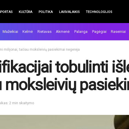
SPORTAS
KULTŪRA
POLITIKA
LAISVALAIKIS
TECHNOLOGIJOS
Mažeikiai
Kelmė
Rietavas
Akmenė
Palanga
Pagėgiai
Raseiniai
ami milijonai, tačiau moksleivių pasiekimai negerėja
ikacijai tobulinti iš
au moksleivių pasiek
ikas: 2 min skaitymo