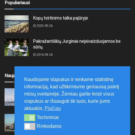
Populiariausi
Kopų tvirtinimo talka pajūryje
2025-09-26
Pakražantiškių Jurginės neįsivaizduojamos be
sūrių
2016-04-26
Naujausi
Naudojame slapukus ir renkame statistinę
informaciją, kad užtikrintume geriausią patirtį
Pasirašyta sutartis dėl „Plungės energijos parko“
mūsų svetainėje. Žemiau galite leisti visus
steigimo
slapukus ar išsaugoti tik tuos, kurie jums
2026-08-10
aktualūs.
Plačiau
Vidutinės kuro kainos pirmadienį Lietuvos
Techniniai
Techniniai
degalinėse sumažėjo
Rinkodaros
Rinkodaros
2026-08-10