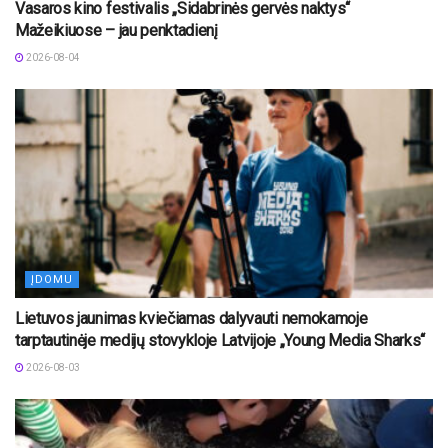
Vasaros kino festivalis „Sidabrinės gervės naktys“
Mažeikiuose – jau penktadienį
2026-08-04
ĮDOMU
Lietuvos jaunimas kviečiamas dalyvauti nemokamoje
tarptautinėje medijų stovykloje Latvijoje „Young Media Sharks“
2026-08-03