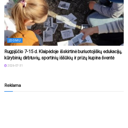
ĮDOMU
Rugpjūčio 7-15 d. Klaipėdoje išskirtinė buriuotojiškų edukacijų,
kūrybinių dirbtuvių, sportinių iššūkių ir prizų kupina šventė
2026-07-31
Reklama