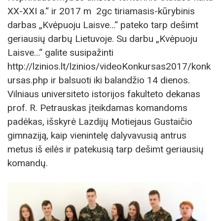
XX-XXI a.“ ir 2017 m 2gc tiriamasis-kūrybinis
darbas „Kvėpuoju Laisve…“ pateko tarp dešimt
geriausių darbų Lietuvoje. Su darbu „Kvėpuoju
Laisve…“ galite susipažinti
http://lzinios.lt/lzinios/videoKonkursas2017/konk
ursas.php ir balsuoti iki balandžio 14 dienos.
Vilniaus universiteto istorijos fakulteto dekanas
prof. R. Petrauskas įteikdamas komandoms
padėkas, išskyrė Lazdijų Motiejaus Gustaičio
gimnaziją, kaip vienintelę dalyvavusią antrus
metus iš eilės ir patekusią tarp dešimt geriausių
komandų.