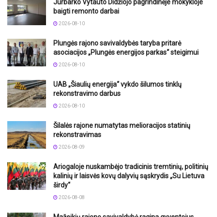
Jurbarko Vytauto Didžiojo pagrindinėje mokykloje
baigti remonto darbai
2026-08-10
Plungės rajono savivaldybės taryba pritarė
asociacijos „Plungės energijos parkas“ steigimui
2026-08-10
UAB „Šiaulių energija“ vykdo šilumos tinklų
rekonstravimo darbus
2026-08-10
Šilalės rajone numatytas melioracijos statinių
rekonstravimas
2026-08-09
Ariogaloje nuskambėjo tradicinis tremtinių, politinių
kalinių ir laisvės kovų dalyvių sąskrydis „Su Lietuva
širdy“
2026-08-08
Mažeikių rajono savivaldybė ragina gyventojus