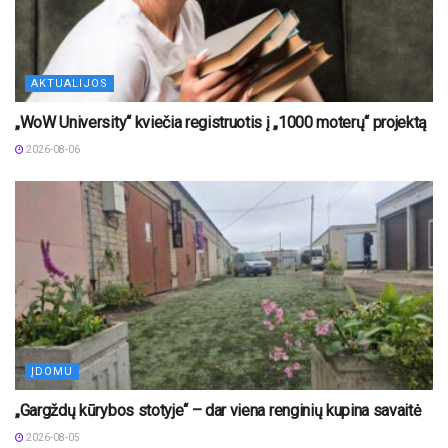
AKTUALIJOS
„WoW University“ kviečia registruotis į „1000 moterų“ projektą
2026-08-06
ĮDOMU
„Gargždų kūrybos stotyje“ – dar viena renginių kupina savaitė
2026-08-05