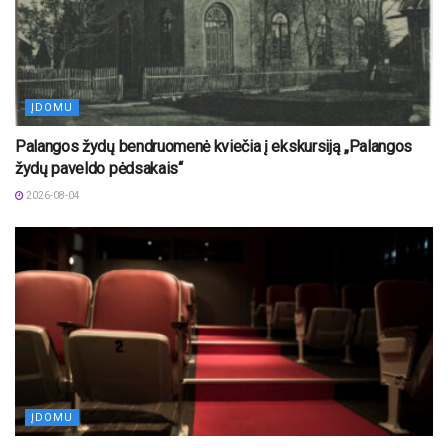
ĮDOMU
Palangos žydų bendruomenė kviečia į ekskursiją „Palangos
žydų paveldo pėdsakais“
2026-08-04
ĮDOMU