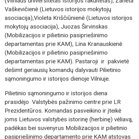
(Vilniaus universitetas Istorijos fakultetas), Žaneta
Vaškevičienė (Lietuvos istorijos mokytojų
asociacija),Violeta Kriščiūnienė (Lietuvos istorijos
mokytojų asociacija), Juozas Širvinskas
(Mobilizacijos ir pilietinio pasipriešinimo
departamentas prie KAM), Lina Kranauskienė
(Mobilizacijos ir pilietinio pasipriešinimo
departamentas prie KAM). Pastaroji ir pakvietė
dešimt geriausių komandų dalyvauti Pilietinio
sąmoningumo ir istorijos dienoje Vilniuje.
Pilietinio sąmoningumo ir istorijos diena
prasidėjo Valstybės pažinimo centre prie LR
Prezidentūros. Komandas pasveikino ir įteikė
joms Lietuvos valstybės istorinę (herbinę) vėliavą,
padėkas bei suvenyrus Mobilizacijos ir pilietinio
pasipriešinimo departamento prie KAM atstovas