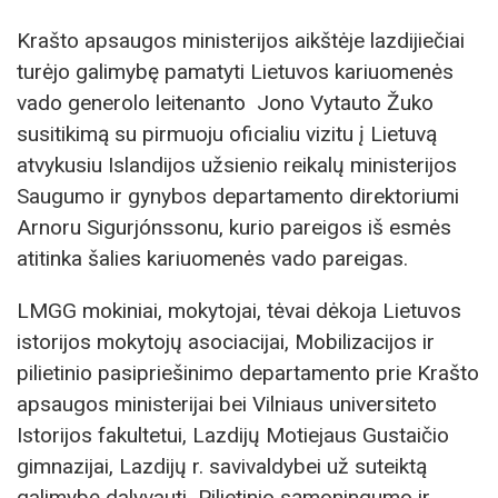
Krašto apsaugos ministerijos aikštėje lazdijiečiai
turėjo galimybę pamatyti Lietuvos kariuomenės
vado generolo leitenanto Jono Vytauto Žuko
susitikimą su pirmuoju oficialiu vizitu į Lietuvą
atvykusiu Islandijos užsienio reikalų ministerijos
Saugumo ir gynybos departamento direktoriumi
Arnoru Sigurjónssonu, kurio pareigos iš esmės
atitinka šalies kariuomenės vado pareigas.
LMGG mokiniai, mokytojai, tėvai dėkoja Lietuvos
istorijos mokytojų asociacijai, Mobilizacijos ir
pilietinio pasipriešinimo departamento prie Krašto
apsaugos ministerijai bei Vilniaus universiteto
Istorijos fakultetui, Lazdijų Motiejaus Gustaičio
gimnazijai, Lazdijų r. savivaldybei už suteiktą
galimybę dalyvauti Pilietinio sąmoningumo ir