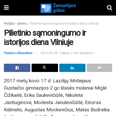
Pradžia
»
Įdomu
»
Pilietinio sąmoningumo ir istorijos diena Vilniuje
Pilietinio sąmoningumo ir
istorijos diena Vilniuje
Paulius Liškauskas
2017-03-28
Laikas: 2 min skaitymo
2017 metų kovo 17 d. Lazdijų Motiejaus
Gustaičio gimnazijos 2 gc klasės mokiniai Miglė
Čižikaitė, Erika Saukevičiūtė, Nikoleta
Jastiuginova, Modesta Janulevičiūtė, Einoras
Kelmelis, Augustas Mockevičius, Matas Budreika