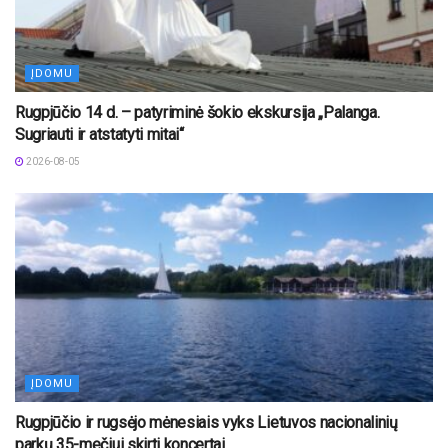
ĮDOMU
Rugpjūčio 14 d. – patyriminė šokio ekskursija „Palanga.
Sugriauti ir atstatyti mitai“
2026-08-05
ĮDOMU
Rugpjūčio ir rugsėjo mėnesiais vyks Lietuvos nacionalinių
parkų 35-mečiui skirti koncertai