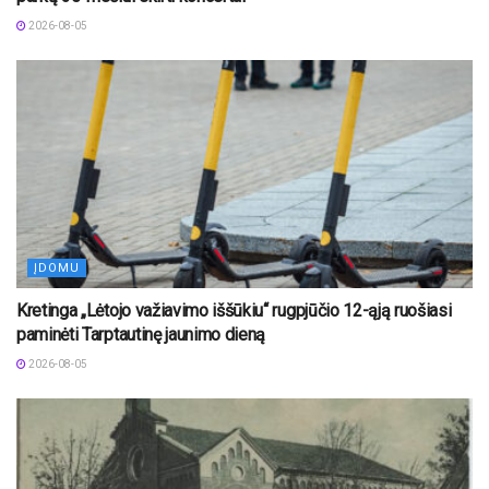
2026-08-05
ĮDOMU
Kretinga „Lėtojo važiavimo iššūkiu“ rugpjūčio 12-ąją ruošiasi
paminėti Tarptautinę jaunimo dieną
2026-08-05