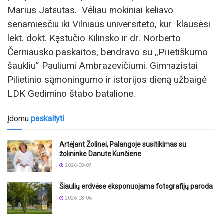
Marius Jatautas. Vėliau mokiniai keliavo
senamiesčiu iki Vilniaus universiteto, kur klausėsi
lekt. dokt. Kęstučio Kilinsko ir dr. Norberto
Černiausko paskaitos, bendravo su „Pilietiškumo
šaukliu” Pauliumi Ambrazevičiumi. Gimnazistai
Pilietinio sąmoningumo ir istorijos dieną užbaigė
LDK Gedimino štabo batalione.
Įdomu
paskaityti
Artėjant Žolinei, Palangoje susitikimas su
žolininke Danute Kunčiene
2026-08-07
Šiaulių erdvėse eksponuojama fotografijų paroda
2026-08-06