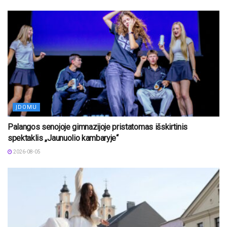
ĮDOMU
Palangos senojoje gimnazijoje pristatomas išskirtinis
spektaklis „Jaunuolio kambaryje“
2026-08-05