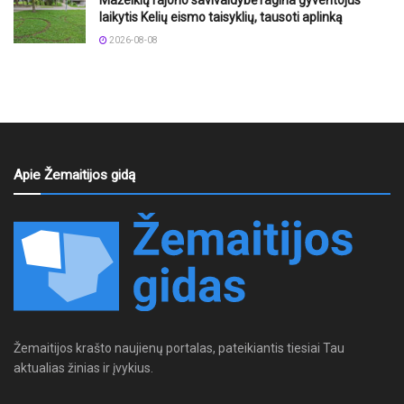
laikytis Kelių eismo taisyklių, tausoti aplinką
2026-08-08
Apie Žemaitijos gidą
Žemaitijos krašto naujienų portalas, pateikiantis tiesiai Tau
aktualias žinias ir įvykius.