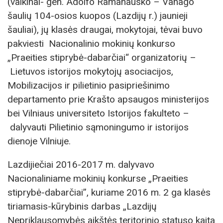
(vaikinai- gen. Adolfo Ramanausko – Vanago
šaulių 104-osios kuopos (Lazdijų r.) jaunieji
šauliai), jų klasės draugai, mokytojai, tėvai buvo
pakviesti Nacionalinio mokinių konkurso
„Praeities stiprybė-dabarčiai“ organizatorių –
Lietuvos istorijos mokytojų asociacijos,
Mobilizacijos ir pilietinio pasipriešinimo
departamento prie Krašto apsaugos ministerijos
bei Vilniaus universiteto Istorijos fakulteto –
dalyvauti Pilietinio sąmoningumo ir istorijos
dienoje Vilniuje.
Lazdijiečiai 2016-2017 m. dalyvavo
Nacionaliniame mokinių konkurse „Praeities
stiprybė-dabarčiai”, kuriame 2016 m. 2 ga klasės
tiriamasis-kūrybinis darbas „Lazdijų
Nepriklausomybės aikštės teritorinio statuso kaita