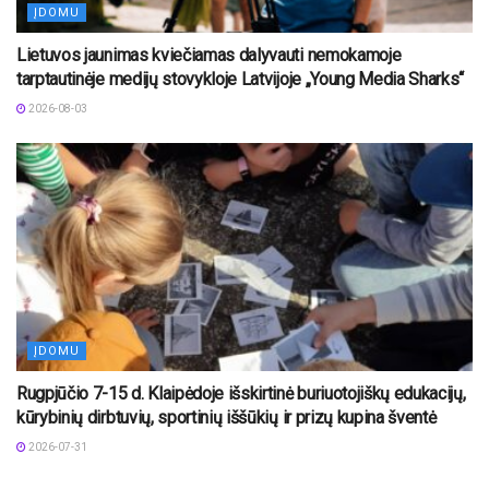
ĮDOMU
Lietuvos jaunimas kviečiamas dalyvauti nemokamoje
tarptautinėje medijų stovykloje Latvijoje „Young Media Sharks“
2026-08-03
ĮDOMU
Rugpjūčio 7-15 d. Klaipėdoje išskirtinė buriuotojiškų edukacijų,
kūrybinių dirbtuvių, sportinių iššūkių ir prizų kupina šventė
2026-07-31