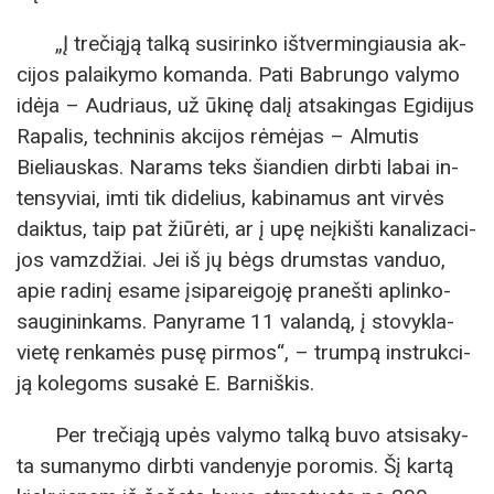
„Į tre­či­ą­ją tal­ką su­si­rin­ko iš­tver­min­giau­sia ak­
ci­jos pa­lai­ky­mo ko­man­da. Pa­ti Bab­run­go va­ly­mo
idė­ja – Aud­riaus, už ūki­nę da­lį at­sa­kin­gas Egi­di­jus
Ra­pa­lis, tech­ni­nis ak­ci­jos rė­mė­jas – Almu­tis
Bieliauskas. Na­rams teks šian­dien dirb­ti la­bai in­
ten­sy­viai, im­ti tik di­de­lius, ka­bi­na­mus ant vir­vės
daik­tus, taip pat žiū­rė­ti, ar į upę ne­įkiš­ti ka­na­li­za­ci­
jos vamz­džiai. Jei iš jų bėgs drums­tas vanduo,
apie ra­di­nį esa­me įsi­pa­rei­go­ję pra­neš­ti ap­lin­ko­
sau­gi­nin­kams. Pa­ny­ra­me 11 va­lan­dą, į stovyk­la­
vie­tę ren­ka­mės pu­sę pir­mos“, – trum­pą in­struk­ci­
ją ko­le­goms su­sa­kė E. Bar­niš­kis.
Per tre­či­ą­ją upės va­ly­mo tal­ką bu­vo at­si­sa­ky­
ta su­ma­ny­mo dirb­ti van­de­ny­je po­ro­mis. Šį kar­tą