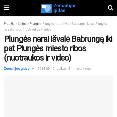
Pradžia
»
Žinios
»
Plungė
»
Plungės na­rai iš­va­lė Bab­run­gą iki pat Plun­gės
mies­to ri­bos (nuotraukos ir video)
Plungės na­rai iš­va­lė Bab­run­gą iki
pat Plun­gės mies­to ri­bos
(nuotraukos ir video)
Žemaitijos gidas
2015-09-16
Laikas: 5 min skaitymo