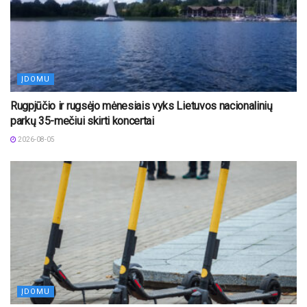
ĮDOMU
Rugpjūčio ir rugsėjo mėnesiais vyks Lietuvos nacionalinių
parkų 35-mečiui skirti koncertai
2026-08-05
ĮDOMU