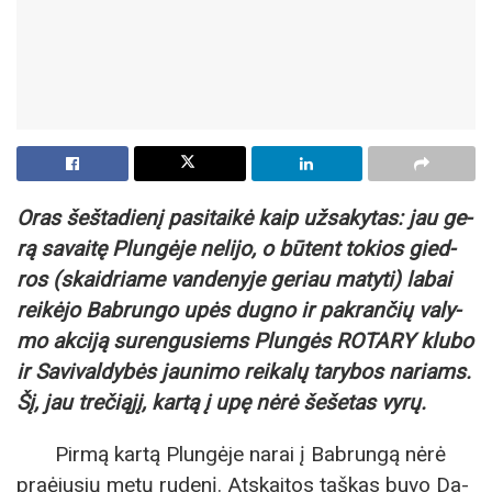
Oras šeš­ta­die­nį pa­si­tai­kė kaip už­sa­ky­tas: jau ge­
rą sa­vai­tę Plun­gė­je ne­li­jo, o būtent to­kios gied­
ros (skaid­ria­me van­de­ny­je ge­riau ma­ty­ti) la­bai
rei­kė­jo Bab­run­go upės dugno ir pa­kran­čių va­ly­
mo ak­ci­ją su­ren­gu­siems Plungės ROTARY klu­bo
ir Savivaldybės jaunimo reikalų tarybos na­riams.
Šį, jau tre­či­ą­jį, kar­tą į upę nė­rė še­še­tas vy­rų.
Pir­mą kar­tą Plun­gė­je na­rai į Bab­run­gą nė­rė
pra­ėju­sių me­tų ru­de­nį. At­skai­tos taš­kas bu­vo Da­