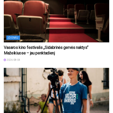
ĮDOMU
Vasaros kino festivalis „Sidabrinės gervės naktys“
Mažeikiuose – jau penktadienį
2026-08-04