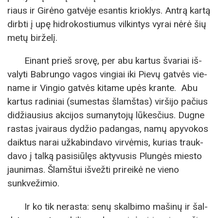
riaus ir Gi­rė­no gat­vė­je esan­tis kriok­lys. An­trą kar­tą
dirb­ti į upę hid­ro­kos­tiu­mus vil­kin­tys vy­rai nė­rė šių
metų bir­že­lį.
Ei­nant prieš sro­vę, per abu kar­tus šva­riai iš­
va­ly­ti Bab­run­go va­gos vin­giai iki Pie­vų gat­vės vie­
na­me ir Vin­gio gat­vės ki­ta­me upės kran­te. Abu
kar­tus ra­di­niai (su­mes­tas šlamš­tas) vir­ši­jo pa­čius
di­džiau­sius ak­ci­jos su­ma­ny­to­jų lū­kes­čius. Dug­ne
ras­tas įvai­raus dy­džio pa­dan­gas, na­mų apy­vo­kos
daik­tus na­rai už­ka­bin­da­vo vir­vė­mis, ku­rias trauk­
da­vo į tal­ką pa­si­siū­lęs ak­ty­vu­sis Plun­gės miesto
jau­ni­mas. Šlamš­tui iš­vež­ti pri­rei­kė ne vie­no
sunkveži­mio.
Ir ko tik ne­ras­ta: se­nų skal­bi­mo ma­ši­nų ir šal­