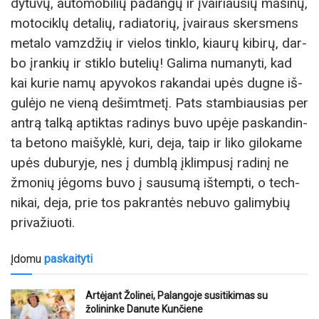
dy­tu­vų, au­to­mo­bi­lių pa­dan­gų ir įvairiausių ma­ši­nų,
mo­to­cik­lų de­ta­lių, ra­dia­to­rių, įvai­raus sker­smens
me­ta­lo vamz­džių ir vie­los tinklo, kiau­rų ki­bi­rų, dar­
bo įran­kių ir stik­lo bu­te­lių! Ga­li­ma nu­ma­ny­ti, kad
kai ku­rie na­mų apy­vo­kos ra­kan­dai upės dug­ne iš­
gu­lė­jo ne vie­ną de­šimt­me­tį. Pats stam­biau­sias per
an­trą tal­ką ap­tik­tas ra­di­nys bu­vo upė­je paskandin­
ta be­to­no mai­šyk­lė, ku­ri, de­ja, taip ir li­ko gi­lo­ka­me
upės du­bu­ry­je, nes į dumblą įklim­pu­sį ra­di­nį ne
žmo­nių jė­goms bu­vo į sau­su­mą iš­temp­ti, o tech­
ni­kai, de­ja, prie tos pakran­tės nebu­vo galimy­bių
pri­va­žiuo­ti.
Įdomu
paskaityti
Artėjant Žolinei, Palangoje susitikimas su
žolininke Danute Kunčiene