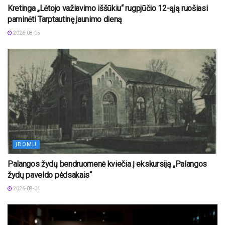
Kretinga „Lėtojo važiavimo iššūkiu“ rugpjūčio 12-ąją ruošiasi
paminėti Tarptautinę jaunimo dieną
2026-08-05
ĮDOMU
Palangos žydų bendruomenė kviečia į ekskursiją „Palangos
žydų paveldo pėdsakais“
2026-08-04