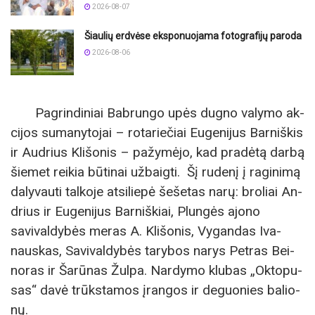
2026-08-07
Šiaulių erdvėse eksponuojama fotografijų paroda
2026-08-06
Pa­grin­di­niai Bab­run­go upės dug­no va­ly­mo ak­
ci­jos su­ma­ny­to­jai – ro­ta­rie­čiai Eu­ge­ni­jus Bar­niš­kis
ir Aud­rius Kli­šo­nis – pa­žy­mė­jo, kad pra­dė­tą dar­bą
šie­met rei­kia bū­ti­nai už­baig­ti. Šį ru­de­nį į ra­gi­ni­mą
da­ly­vau­ti tal­ko­je at­si­lie­pė še­še­tas na­rų: bro­liai An­
drius ir Eu­ge­ni­jus Bar­niš­kiai, Plungės ajono
savivaldybės meras A. Kli­šo­nis, Vy­gan­das Iva­
naus­kas, Savivaldybės tarybos narys Pet­ras Bei­
no­ras ir Ša­rū­nas Žul­pa. Nar­dy­mo klu­bas „Ok­to­pu­
sas“ da­vė trūks­ta­mos įran­gos ir de­guo­nies ba­lio­
nų.