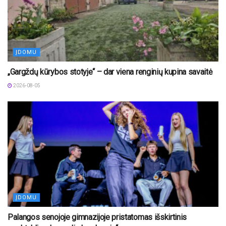
ĮDOMU
„Gargždų kūrybos stotyje“ – dar viena renginių kupina savaitė
2026-08-05
ĮDOMU
Palangos senojoje gimnazijoje pristatomas išskirtinis