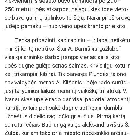
kiekvie­nam iš še­še­to bu­vo at­ma­tuo­ta po 200–
250 met­rų upės at­kar­pos, ne­ly­gu, kiek to­se vie­to­
se buvo ga­li­mų ap­lin­kos ter­šė­jų. Na­rai prieš sro­vę
ju­dė­jo pa­ma­žu – nuo vie­no upės kran­to prie ki­to.
Ten­ka pri­pa­žin­ti, kad ra­di­nių – ir la­bai ne­ti­kė­tų
– ir šį kar­tą ne­trū­ko. Štai A. Bar­niš­kiui „už­ki­bo“
visa gais­ri­nin­ko dar­bo įran­ga: vie­nas ša­lia ki­to
upės dug­ne gu­lė­jo se­nas šal­mas, kir­vis il­gu ko­tu ir
ke­li tri­kam­piai ki­bi­rai. Tik pa­nė­ręs Plungės rajono
savivaldybės meras A. Kli­šo­nis upė­je rado surūdi­
ju­sį ta­ry­bi­nius lai­kus me­nan­tį vaikiš­ką tri­ra­tu­ką. V.
Iva­naus­kas upė­je ra­do dar vi­sai pado­riai at­ro­dan­tį
ka­ru­tį, jis taip pat sa­kė dugne ap­ti­kęs ir dum­blu
už­neš­tus di­de­lio ra­guo­čio griaučius. Pir­mą kar­tą
su ro­ta­rie­čiais Bab­run­gą va­lęs alek­san­dra­viš­kis Š.
Žul­pa, ku­riam te­ko prie mies­to ri­bo­žen­klio ar­čiau­