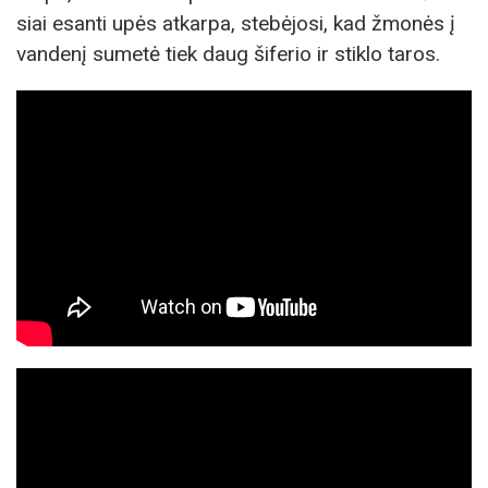
siai esan­ti upės at­kar­pa, ste­bė­jo­si, kad žmo­nės į
van­de­nį su­me­tė tiek daug ši­fe­rio ir stik­lo taros.