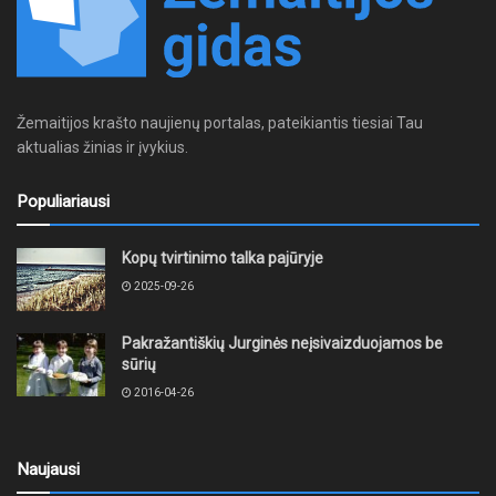
Žemaitijos krašto naujienų portalas, pateikiantis tiesiai Tau
aktualias žinias ir įvykius.
Populiariausi
Kopų tvirtinimo talka pajūryje
2025-09-26
Pakražantiškių Jurginės neįsivaizduojamos be
sūrių
2016-04-26
Naujausi