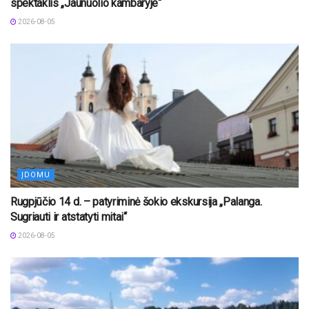
spektaklis „Jaunuolio kambaryje“
2026-08-05
ĮDOMU
Rugpjūčio 14 d. – patyriminė šokio ekskursija „Palanga.
Sugriauti ir atstatyti mitai“
2026-08-05