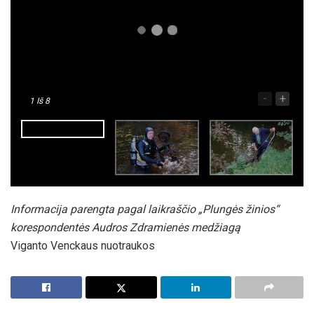
-
+
1
Iš 8
Informacija parengta pagal laikraščio „Plungės žinios“
korespondentės Aud­ros Zdra­mie­nės medžiagą
Viganto Venckaus nuotraukos