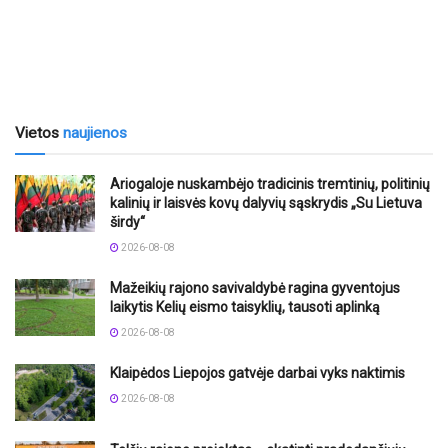
Vietos
naujienos
Ariogaloje nuskambėjo tradicinis tremtinių, politinių
kalinių ir laisvės kovų dalyvių sąskrydis „Su Lietuva
širdy“
2026-08-08
Mažeikių rajono savivaldybė ragina gyventojus
laikytis Kelių eismo taisyklių, tausoti aplinką
2026-08-08
Klaipėdos Liepojos gatvėje darbai vyks naktimis
2026-08-08