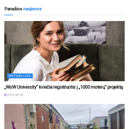
Panašios
naujienos
AKTUALIJOS
„WoW University“ kviečia registruotis į „1000 moterų“ projektą
2026-08-06