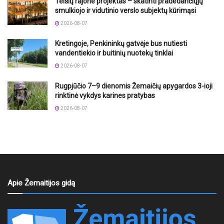
Telšių rajone projektas – skatinti pradedančiųjų
smulkiojo ir vidutinio verslo subjektų kūrimąsi
2026-08-07
Kretingoje, Penkininkų gatvėje bus nutiesti
vandentiekio ir buitinių nuotekų tinklai
2026-08-07
Rugpjūčio 7–9 dienomis Žemaičių apygardos 3-ioji
rinktinė vykdys karines pratybas
2026-08-07
Apie Žemaitijos gidą