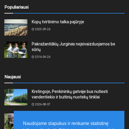
Populiariausi
Kopų tvirtinimo talka pajūryje
2025-09-26
Pakražantiškių Jurginės neįsivaizduojamos be
sūrių
2016-04-26
Naujausi
Kretingoje, Penkininkų gatvėje bus nutiesti
vandentiekio ir buitinių nuotekų tinklai
2026-08-07
Rugpjūčio 7–9 dienomis Žemaičių apygardos 3-ioji
rinktinė vykdys karines pratybas
Naudojame slapukus ir renkame statistinę
2026-08-07