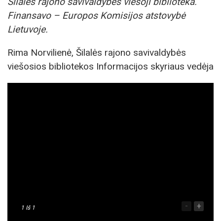
Šilalės rajono savivaldybės viešoji biblioteka.
Finansavo – Europos Komisijos atstovybė
Lietuvoje.
Rima Norvilienė, Šilalės rajono savivaldybės
viešosios bibliotekos Informacijos skyriaus vedėja
-
+
1
Iš 1