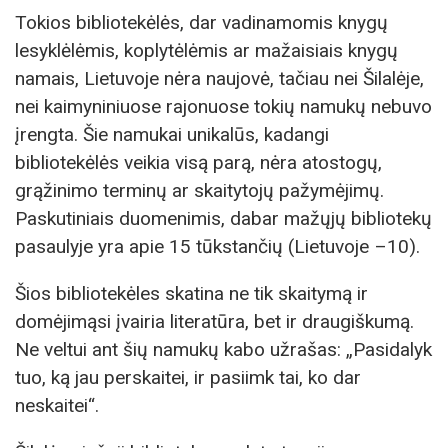
Tokios bibliotekėlės, dar vadinamomis knygų
lesyklėlėmis, koplytėlėmis ar mažaisiais knygų
namais, Lietuvoje nėra naujovė, tačiau nei Šilalėje,
nei kaimyniniuose rajonuose tokių namukų nebuvo
įrengta. Šie namukai unikalūs, kadangi
bibliotekėlės veikia visą parą, nėra atostogų,
grąžinimo terminų ar skaitytojų pažymėjimų.
Paskutiniais duomenimis, dabar mažųjų bibliotekų
pasaulyje yra apie 15 tūkstančių (Lietuvoje –10).
Šios bibliotekėles skatina ne tik skaitymą ir
domėjimąsi įvairia literatūra, bet ir draugiškumą.
Ne veltui ant šių namukų kabo užrašas: „Pasidalyk
tuo, ką jau perskaitei, ir pasiimk tai, ko dar
neskaitei“.