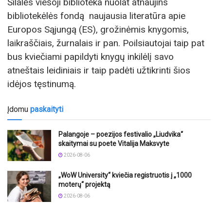
Šilalės viešoji biblioteka nuolat atnaujins
bibliotekėlės fondą naujausia literatūra apie
Europos Sąjungą (ES), grožinėmis knygomis,
laikraščiais, žurnalais ir pan. Poilsiautojai taip pat
bus kviečiami papildyti knygų inkilėlį savo
atneštais leidiniais ir taip padėti užtikrinti šios
idėjos tęstinumą.
Įdomu
paskaityti
Palangoje – poezijos festivalio „Liudvika“
skaitymai su poete Vitalija Maksvyte
2026-08-06
„WoW University“ kviečia registruotis į „1000
moterų“ projektą
2026-08-06