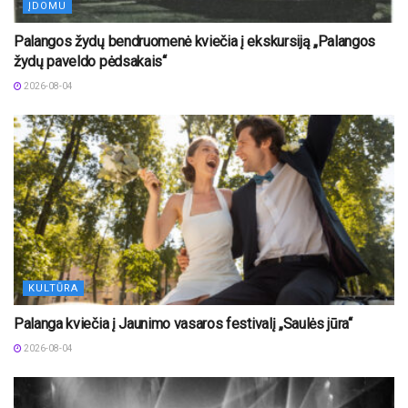
ĮDOMU
Palangos žydų bendruomenė kviečia į ekskursiją „Palangos
žydų paveldo pėdsakais“
2026-08-04
KULTŪRA
Palanga kviečia į Jaunimo vasaros festivalį „Saulės jūra“
2026-08-04