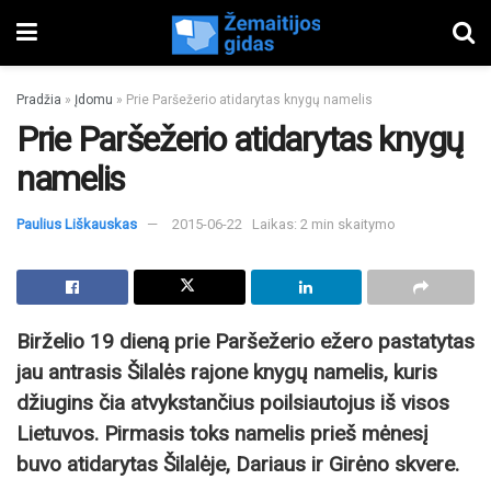
Pradžia
»
Įdomu
»
Prie Paršežerio atidarytas knygų namelis
Prie Paršežerio atidarytas knygų
namelis
Paulius Liškauskas
2015-06-22
Laikas: 2 min skaitymo
Birželio 19 dieną prie Paršežerio ežero pastatytas
jau antrasis Šilalės rajone knygų namelis, kuris
džiugins čia atvykstančius poilsiautojus iš visos
Lietuvos. Pirmasis toks namelis prieš mėnesį
buvo atidarytas Šilalėje, Dariaus ir Girėno skvere.