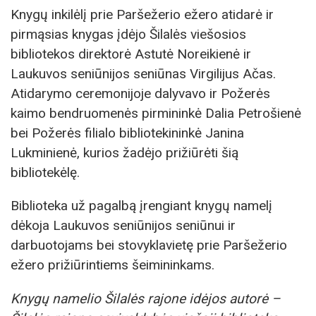
Knygų inkilėlį prie Paršežerio ežero atidarė ir
pirmąsias knygas įdėjo Šilalės viešosios
bibliotekos direktorė Astutė Noreikienė ir
Laukuvos seniūnijos seniūnas Virgilijus Ačas.
Atidarymo ceremonijoje dalyvavo ir Požerės
kaimo bendruomenės pirmininkė Dalia Petrošienė
bei Požerės filialo bibliotekininkė Janina
Lukminienė, kurios žadėjo prižiūrėti šią
bibliotekėlę.
Biblioteka už pagalbą įrengiant knygų namelį
dėkoja Laukuvos seniūnijos seniūnui ir
darbuotojams bei stovyklavietę prie Paršežerio
ežero prižiūrintiems šeimininkams.
Knygų namelio Šilalės rajone idėjos autorė –