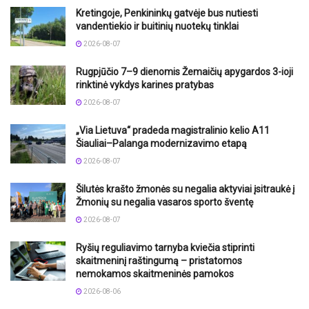
Kretingoje, Penkininkų gatvėje bus nutiesti
vandentiekio ir buitinių nuotekų tinklai
2026-08-07
Rugpjūčio 7–9 dienomis Žemaičių apygardos 3-ioji
rinktinė vykdys karines pratybas
2026-08-07
„Via Lietuva“ pradeda magistralinio kelio A11
Šiauliai–Palanga modernizavimo etapą
2026-08-07
Šilutės krašto žmonės su negalia aktyviai įsitraukė į
Žmonių su negalia vasaros sporto šventę
2026-08-07
Ryšių reguliavimo tarnyba kviečia stiprinti
skaitmeninį raštingumą – pristatomos
nemokamos skaitmeninės pamokos
2026-08-06