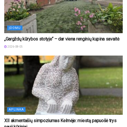
ĮDOMU
„Gargždų kūrybos stotyje“ – dar viena renginių kupina savaitė
2026-08-05
APLINKA
XII akmentašių simpoziumas Kelmėje: miestą papuošė trys
nauji kūriniai