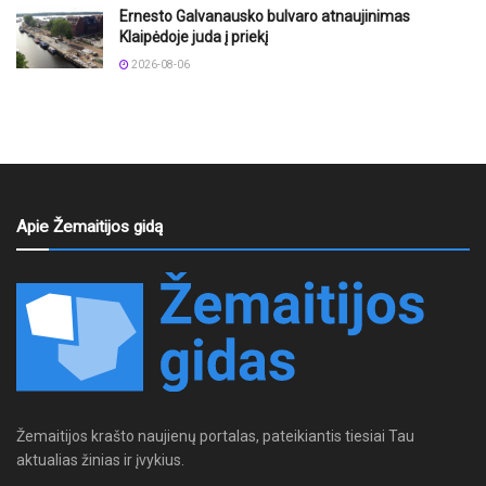
Ernesto Galvanausko bulvaro atnaujinimas
Klaipėdoje juda į priekį
2026-08-06
Apie Žemaitijos gidą
Žemaitijos krašto naujienų portalas, pateikiantis tiesiai Tau
aktualias žinias ir įvykius.