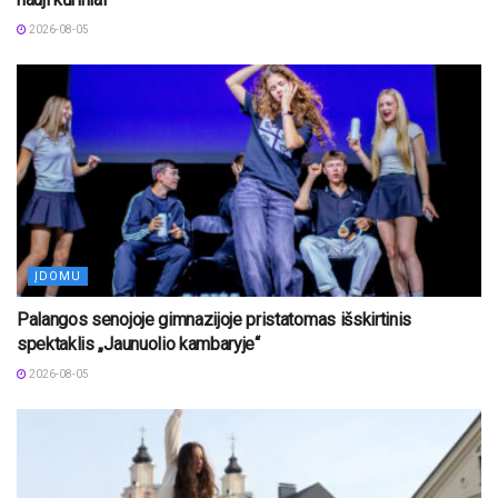
2026-08-05
ĮDOMU
Palangos senojoje gimnazijoje pristatomas išskirtinis
spektaklis „Jaunuolio kambaryje“
2026-08-05