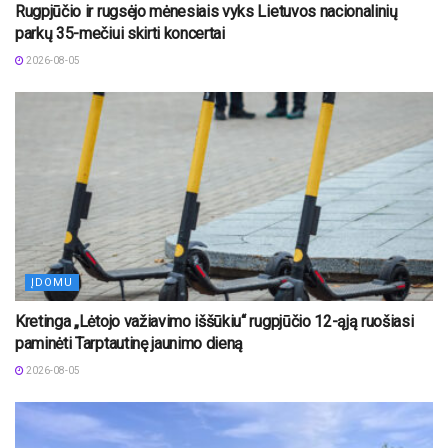
Rugpjūčio ir rugsėjo mėnesiais vyks Lietuvos nacionalinių
parkų 35-mečiui skirti koncertai
2026-08-05
ĮDOMU
Kretinga „Lėtojo važiavimo iššūkiu“ rugpjūčio 12-ąją ruošiasi
paminėti Tarptautinę jaunimo dieną
2026-08-05