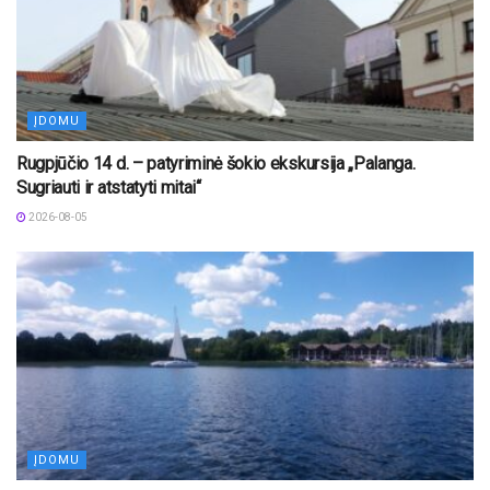
ĮDOMU
Rugpjūčio 14 d. – patyriminė šokio ekskursija „Palanga.
Sugriauti ir atstatyti mitai“
2026-08-05
ĮDOMU