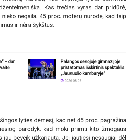
džentelmeniška. Kas trečias vyras dar pridūrė,
ieko negaila. 45 proc. moterų nurodė, kad taip
imus ir nėra šykštus.
e“ – dar
Palangos senojoje gimnazijoje
vaitė
pristatomas išskirtinis spektaklis
„Jaunuolio kambaryje“
2026-08-05
riešingos lyties dėmesį, kad net 45 proc. pagražina
 tiesiog parodyk, kad moki priimti kito žmogaus
s jau beveik užkariauta. Jei jautiesi nesaugiai dėl