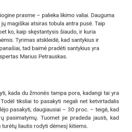
siogine prasme – palieka likimo valiai. Dauguma
lia jų magiškai atsiras tobula antra pusė. Taip
 bet ko, kaip skęstantysis šiaudo, ir kuria
mis. Tyrimas atskleidė, kad santykius ir
anašiai, tad baimė pradėti santykius yra
spertas Marius Petrauskas.
ti, kada du žmonės tampa pora, kadangi tai yra
 Todėl tiksliai to pasakyti negali net ketvirtadalis
alėjo pasakyti, daugiausiai – 30 proc. – teigė, kad
rų pasimatymų. Tuomet jie pradeda jausti, kad
jau turėtų liautis rodyti dėmesį kitiems.