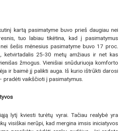
kutinį kartą pasimatyme buvo prieš daugiau nei
nis, tuo labiau tikėtina, kad į pasimatymus
au nei šešis mėnesius pasimatyme buvo 17 proc.
, ketvirtadalis 25-30 metų amžiaus ir net kas
ienišas žmogus. Vienišiai snūduriuoja komforto
ja ir baimė jį palikti auga. Iš kurio ištrūkti darosi
s – pradėti vaikščioti į pasimatymus.
atyvos
ąją lytį kviesti turėtų vyrai. Tačiau realybė yra
kų visiškai nerūpi, kad mergina imsis iniciatyvos