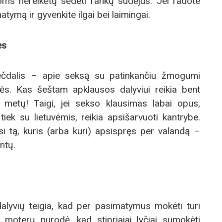
noms nereikėtų sėdėti rankų sudėjus. Jei radote
matymą ir gyvenkite ilgai bei laimingai.
ės
trečdalis – apie seksą su patinkančiu žmogumi
tės. Kas šeštam apklausos dalyviui reikia bent
 metų! Taigi, jei sekso klausimas labai opus,
 tiek su lietuvėmis, reikia apsišarvuoti kantrybe.
ksi tą, kuris (arba kuri) apsispręs per valandą –
ntų.
alyvių teigia, kad per pasimatymus mokėti turi
 moterų nurodė, kad stipriajai lyčiai sumokėti