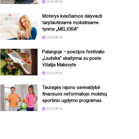
2026-08-06
Moterys kviečiamos dalyvauti
tarptautiniame moksliniame
tyrime „MELIORA“
2026-08-06
Palangoje – poezijos festivalio
„Liudvika“ skaitymai su poete
Vitalija Maksvyte
2026-08-06
Tauragės rajono savivaldybė
finansuos neformaliojo mokinių
sportinio ugdymo programas
2026-08-06