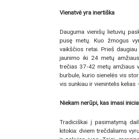
Vienatvė yra inertiška
Dauguma vienišų lietuvių pas
pusę metų. Kuo žmogus vyres
vaikščios retai. Prieš daugi
jaunimo iki 24 metų amžiaus
trečias 37-42 metų amžiaus v
burbule, kurio sienelės vis storė
vis sunkiau ir vienintelis kelia
Niekam nerūpi, kas imasi inici
Tradiciškai į pasimatymą daili
kitokia: dviem trečdaliams vyru