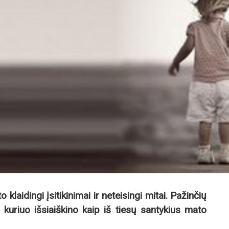
 klaidingi įsitikinimai ir neteisingi mitai. Pažinčių
, kuriuo išsiaiškino kaip iš tiesų santykius mato