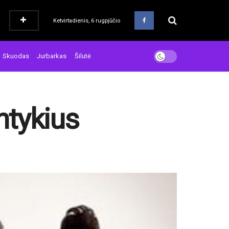
Ketvirtadienis, 6 rugpjūčio
Skuodas
Jurbarkas
Šilutė
ntykius