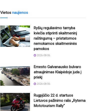
Vietos
naujienos
Ryšių reguliavimo tarnyba
kviečia stiprinti skaitmeninį
raštingumą – pristatomos
nemokamos skaitmeninės
pamokos
2026-08-06
Ernesto Galvanausko bulvaro
atnaujinimas Klaipėdoje juda į
priekį
2026-08-06
Rugpjūčio 22 d. startuos
Lietuvos pažinimo ralis „Ryterna
Mototourism Rally“