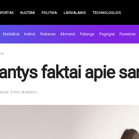
SPORTAS
KULTŪRA
POLITIKA
LAISVALAIKIS
TECHNOLOGIJOS
Mažeikiai
Kelmė
Rietavas
Akmenė
Palanga
Pagėgiai
Raseiniai
ius
iantys faktai apie sa
aikas: 3 min skaitymo