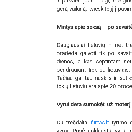
ir pakvies juos. Taigi, mergi
gerą vaikiną, kvieskite jį į pasi
Mintys apie seksą – po savait
Daugiausiai lietuvių – net 
pradeda galvoti tik po savai
dienos, o kas septintam net
bendraujant tiek su lietuviais,
Tačiau gal tau nuskils ir suti
tokių lietuvių yra apie 20 proce
Vyrui dera sumokėti už moterį
Du trečdaliai
flirtas.lt
tyrimo d
vyrai. Pusė apklaustų vyrų ir