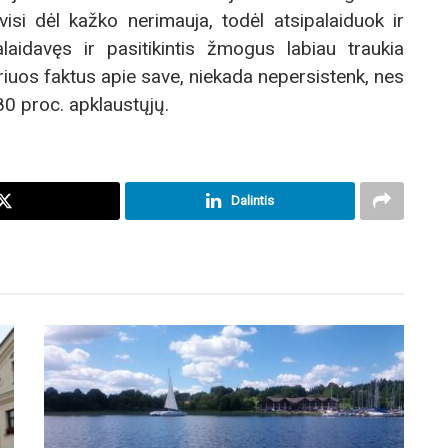
visi dėl kažko nerimauja, todėl atsipalaiduok ir
aidavęs ir pasitikintis žmogus labiau traukia
kuriuos faktus apie save, niekada nepersistenk, nes
0 proc. apklaustųjų.
Dalintis