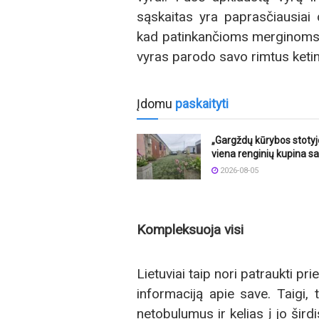
sąskaitas yra paprasčiausiai 
kad patinkančioms merginoms n
vyras parodo savo rimtus ketin
Įdomu
paskaityti
„Gargždų kūrybos stotyj
viena renginių kupina sa
2026-08-05
Kompleksuoja visi
Lietuviai taip nori patraukti p
informaciją apie save. Taigi,
netobulumus ir kelias į jo širdi