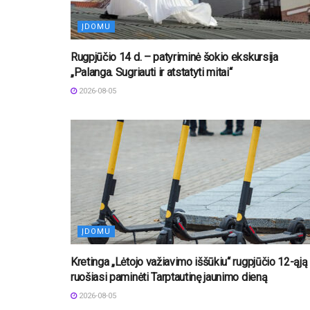
ĮDOMU
Rugpjūčio 14 d. – patyriminė šokio ekskursija
„Palanga. Sugriauti ir atstatyti mitai“
2026-08-05
ĮDOMU
Kretinga „Lėtojo važiavimo iššūkiu“ rugpjūčio 12-ąją
ruošiasi paminėti Tarptautinę jaunimo dieną
2026-08-05