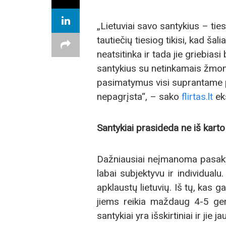
„Lietuviai savo santykius – tie
tautiečių tiesiog tikisi, kad ša
neatsitinka ir tada jie griebiasi
santykius su netinkamais žmonė
pasimatymus visi suprantame p
nepagrįsta“, – sako
flirtas.lt
ek
Santykiai prasideda ne iš karto
Dažniausiai neįmanoma pasaky
labai subjektyvu ir individualu.
apklaustų lietuvių. Iš tų, kas g
jiems reikia maždaug 4-5 ge
santykiai yra išskirtiniai ir jie 