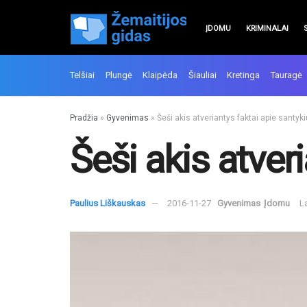
ĮDOMU
KRIMINALAI
Telšiai
Plungė
Klaipėda
Šiauliai
Kretinga
Tauragė
Pradžia
»
Gyvenimas
»
Šeši akis atveriantys faktai apie santyk
Šeši akis atver
Paulius Liškauskas
2016-11-27
Gyvenimas
Įdomu
L