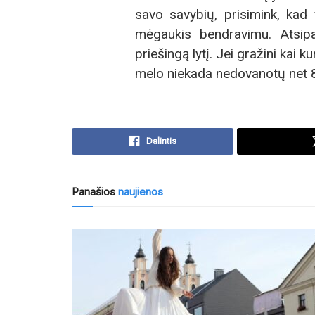
savo savybių, prisimink, kad 
mėgaukis bendravimu. Atsipal
priešingą lytį. Jei gražini kai 
melo niekada nedovanotų net 8
Dalintis
Panašios
naujienos