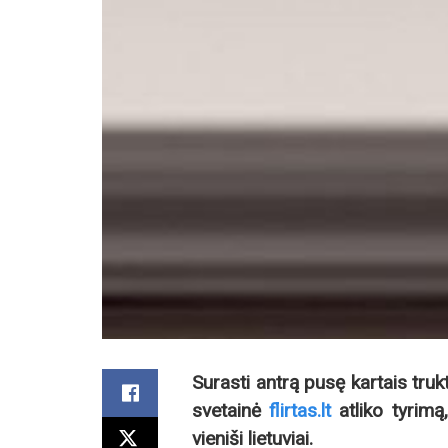
Surasti antrą pusę kartais trukto
svetainė
flirtas.lt
atliko tyrimą
vieniši lietuviai.