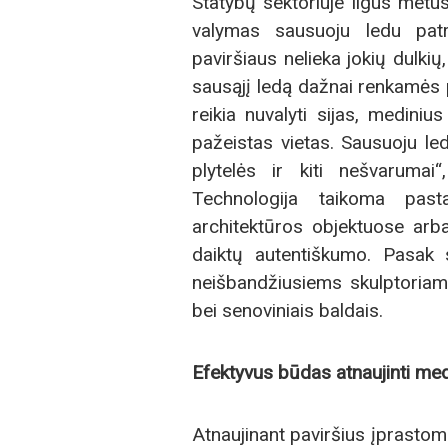
Statybų sektoriuje ilgus metus
valymas sausuoju ledu patr
paviršiaus nelieka jokių dulkių
sausąjį ledą dažnai renkamės 
reikia nuvalyti sijas, mediniu
pažeistas vietas. Sausuoju led
plytelės ir kiti nešvarumai
Technologija taikoma pas
architektūros objektuose arba
daiktų autentiškumo. Pasak sp
neišbandžiusiems skulptoriam
bei senoviniais baldais.
Efektyvus būdas atnaujinti med
Atnaujinant paviršius įprasto