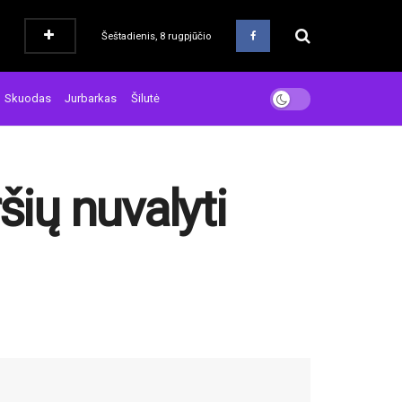
Šeštadienis, 8 rugpjūčio
Skuodas
Jurbarkas
Šilutė
šių nuvalyti