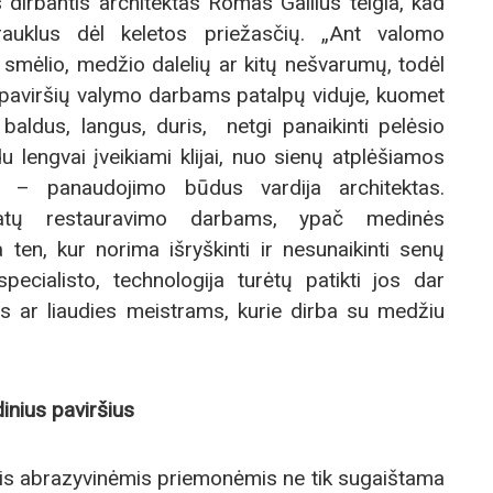
 dirbantis architektas Romas Gailius teigia, kad
auklus dėl keletos priežasčių. „Ant valomo
, smėlio, medžio dalelių ar kitų nešvarumų, todėl
paviršių valymo darbams patalpų viduje, kuomet
s baldus, langus, duris, netgi panaikinti pelėsio
u lengvai įveikiami klijai, nuo sienų atplėšiamos
“, – panaudojimo būdus vardija architektas.
tatų restauravimo darbams, ypač medinės
 ten, kur norima išryškinti ir nesunaikinti senų
ecialisto, technologija turėtų patikti jos dar
s ar liaudies meistrams, kurie dirba su medžiu
inius paviršius
mis abrazyvinėmis priemonėmis ne tik sugaištama