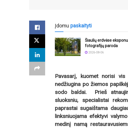
Įdomu
paskaityti
Šiaulių erdvėse ekspon
fotografijų paroda
2026-08-06
Pavasarį, kuomet norisi vis
nedžiugina po žiemos papilkėj
sodo baldai. Prieš atnauji
sluoksniu, specialistai rek
paprastai sugaištama daugiaus
linksniuojama efektyvi valym
medinį namą restauravusiems 