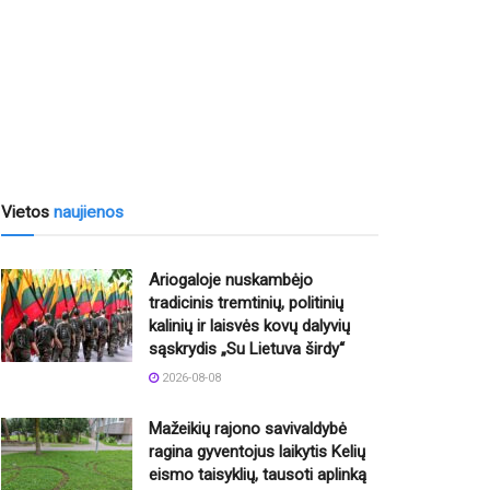
Vietos
naujienos
Ariogaloje nuskambėjo
tradicinis tremtinių, politinių
kalinių ir laisvės kovų dalyvių
sąskrydis „Su Lietuva širdy“
2026-08-08
Mažeikių rajono savivaldybė
ragina gyventojus laikytis Kelių
eismo taisyklių, tausoti aplinką