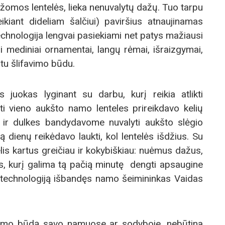
aižomos lentelės, lieka nenuvalytų dažų. Tuo tarpu
kiant dideliam šalčiui) paviršius atnaujinamas
technologija lengvai pasiekiami net patys mažiausi
mi mediniai ornamentai, langų rėmai, išraizgymai,
stu šlifavimo būdu.
uokas lyginant su darbu, kurį reikia atlikti
 vieno aukšto namo lenteles prireikdavo kelių
 ir dulkes bandydavome nuvalyti aukšto slėgio
 dienų reikėdavo laukti, kol lentelės išdžius. Su
is kartus greičiau ir kokybiškiau: nuėmus dažus,
us, kurį galima tą pačią minutę dengti apsaugine
 technologiją išbandęs namo šeimininkas Vaidas
ymo būdą savo namuose ar sodyboje, nebūtina