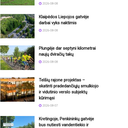
2026-08-08
Klaipėdos Liepojos gatvėje
darbai vyks naktimis
2026-08-08
Plungėje dar septyni kilometrai
naujų dviračių takų
2026-08-08
Telšių rajone projektas –
skatinti pradedančiųjų smulkiojo
ir vidutinio verslo subjektų
kūrimąsi
2026-08-07
Kretingoje, Penkininkų gatvėje
bus nutiesti vandentiekio ir