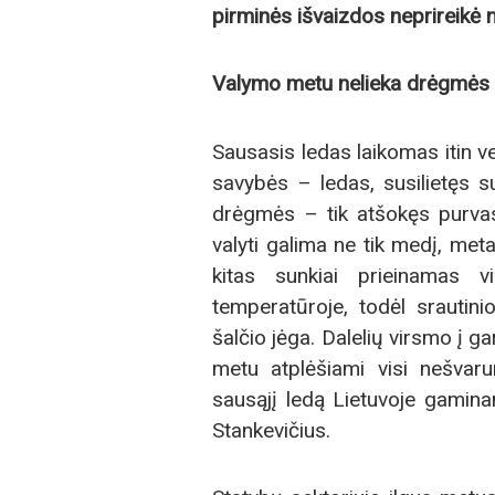
pirminės išvaizdos neprireikė n
Valymo metu nelieka drėgmės
Sausasis ledas laikomas itin 
savybės – ledas, susilietęs su
drėgmės – tik atšokęs purvas,
valyti galima ne tik medį, metal
kitas sunkiai prieinamas 
temperatūroje, todėl srautini
šalčio jėga. Dalelių virsmo į g
metu atplėšiami visi nešvaru
sausąjį ledą Lietuvoje gamin
Stankevičius.