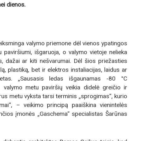
ei dienos.
veiksminga valymo priemone dėl vienos ypatingos
 paviršiumi, išgaruoja, o valymo vietoje nelieka
 dažai ar kiti nešvarumai. Dėl šios priežasties
ą, plastiką, bet ir elektros instaliacijas, laidus ar
vietas. „Sausasis ledas išgaunamas -80 °C
o valymo metu paviršių veikia didelė greičio ir
arus metu vyksta tarsi terminis „sprogimas“, kurio
mai“, – veikimo principą paaiškina vienintelės
ančios įmonės „Gaschema“ specialistas Šarūnas