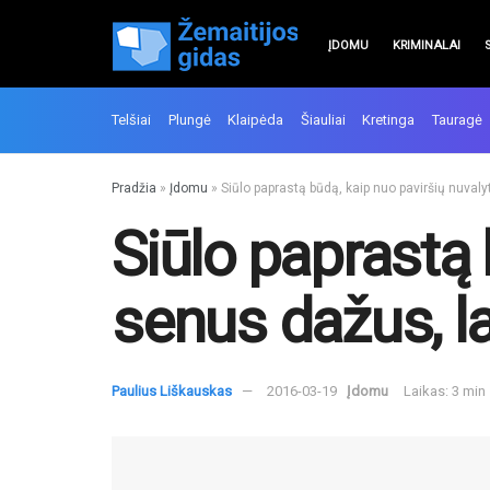
ĮDOMU
KRIMINALAI
Telšiai
Plungė
Klaipėda
Šiauliai
Kretinga
Tauragė
Pradžia
»
Įdomu
»
Siūlo paprastą būdą, kaip nuo paviršių nuvaly
Siūlo paprastą 
senus dažus, l
Paulius Liškauskas
2016-03-19
Įdomu
Laikas: 3 min