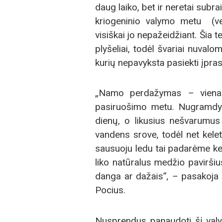
daug laiko, bet ir neretai subr
kriogeninio valymo metu (vei
visiškai jo nepažeidžiant. Šia 
plyšeliai, todėl švariai nuvalo
kurių nepavyksta pasiekti įpra
„Namo perdažymas – vienas j
pasiruošimo metu. Nugramdyti
dienų, o likusius nešvarumus
vandens srove, todėl net keletą
sausuoju ledu tai padarėme kel
liko natūralus medžio pavirši
danga ar dažais“, – pasakoja
Pocius.
Nusprendus panaudoti šį val