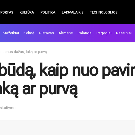
SPORTAS
KULTŪRA
POLITIKA
LAISVALAIKIS
TECHNOLOGIJOS
Mažeikiai
Kelmė
Rietavas
Akmenė
Palanga
Pagėgiai
Raseiniai
ti senus dažus, laką ar purvą
būdą, kaip nuo pavir
aką ar purvą
 skaitymo