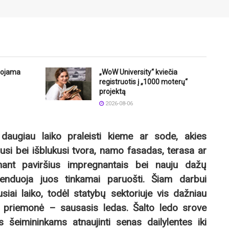
uojama
„WoW University“ kviečia
registruotis į „1000 moterų“
projektą
2026-08-06
 daugiau laiko praleisti kieme ar sode, akies
usi bei išblukusi tvora, namo fasadas, terasa ar
nant paviršius impregnantais bei nauju dažų
omenduoja juos tinkamai paruošti. Šiam darbui
iai laiko, todėl statybų sektoriuje vis dažniau
o priemonė – sausasis ledas. Šalto ledo srove
šeimininkams atnaujinti senas dailylentes iki