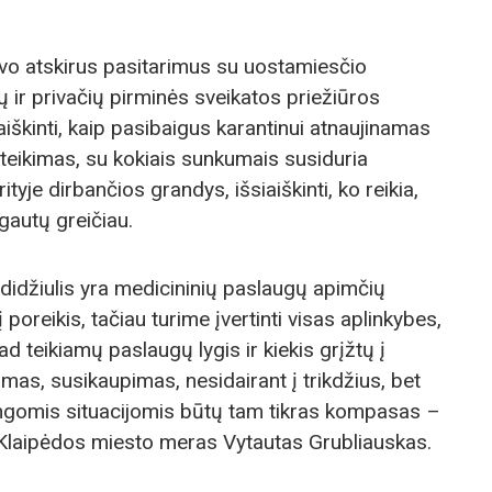
avo atskirus pasitarimus su uostamiesčio
ių ir privačių pirminės sveikatos priežiūros
aiškinti, kaip pasibaigus karantinui atnaujinamas
teikimas, su kokiais sunkumais susiduria
yje dirbančios grandys, išsiaiškinti, ko reikia,
gautų greičiau.
didžiulis yra medicininių paslaugų apimčių
 poreikis, tačiau turime įvertinti visas aplinkybes,
d teikiamų paslaugų lygis ir kiekis grįžtų į
mas, susikaupimas, nesidairant į trikdžius, bet
ingomis situacijomis būtų tam tikras kompasas –
ė Klaipėdos miesto meras Vytautas Grubliauskas.