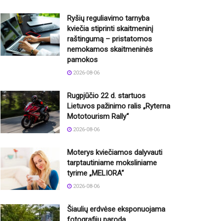
Ryšių reguliavimo tarnyba
kviečia stiprinti skaitmeninį
raštingumą – pristatomos
nemokamos skaitmeninės
pamokos
2026-08-06
Rugpjūčio 22 d. startuos
Lietuvos pažinimo ralis „Ryterna
Mototourism Rally“
2026-08-06
Moterys kviečiamos dalyvauti
tarptautiniame moksliniame
tyrime „MELIORA“
2026-08-06
Šiaulių erdvėse eksponuojama
fotografijų paroda