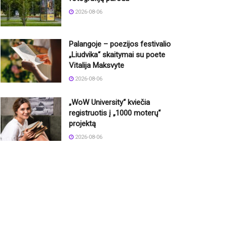
2026-08-06
Palangoje – poezijos festivalio
„Liudvika“ skaitymai su poete
Vitalija Maksvyte
2026-08-06
„WoW University“ kviečia
registruotis į „1000 moterų“
projektą
2026-08-06