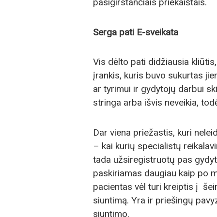
pasigirstančiais priekaištais.
Serga pati E-sveikata
Vis dėlto pati didžiausia kliūti
įrankis, kuris buvo sukurtas ji
ar tyrimui ir gydytojų darbui sk
stringa arba išvis neveikia, todė
Dar viena priežastis, kuri nelei
– kai kurių specialistų reikalav
tada užsiregistruotų pas gydyt
paskiriamas daugiau kaip po mė
pacientas vėl turi kreiptis į š
siuntimą. Yra ir priešingų pavy
siuntimo.