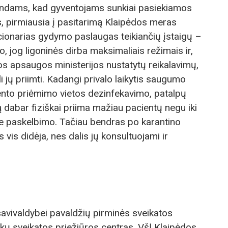
undams, kad gyventojams sunkiai pasiekiamos
, pirmiausia į pasitarimą Klaipėdos meras
cionarias gydymo paslaugas teikiančių įstaigų –
o, jog ligoninės dirba maksimaliais režimais ir,
s apsaugos ministerijos nustatytų reikalavimų,
ali jų priimti. Kadangi privalo laikytis saugumo
ento priėmimo vietos dezinfekavimo, patalpų
iką dabar fiziškai priima mažiau pacientų negu iki
e paskelbimo. Tačiau bendras po karantino
vis didėja, nes dalis jų konsultuojami ir
savivaldybei pavaldžių pirminės sveikatos
nkų sveikatos priežiūros centras, VšĮ Klaipėdos