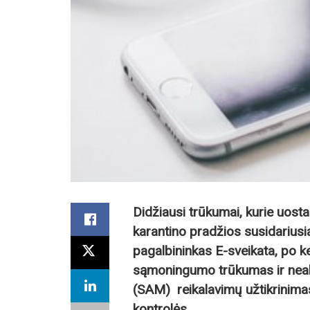
Didžiausi trūkumai, kurie uos
karantino pradžios susidariusi
pagalbininkas E-sveikata, po ke
sąmoningumo trūkumas ir neabe
(SAM) reikalavimų užtikrinimas
kontrolės.