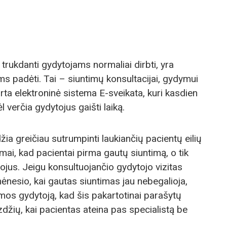
s, trukdanti gydytojams normaliai dirbti, yra
ems padėti. Tai – siuntimų konsultacijai, gydymui
irta elektroninė sistema E-sveikata, kuri kasdien
l verčia gydytojus gaišti laiką.
džia greičiau sutrumpinti laukiančių pacientų eilių
imai, kad pacientai pirma gautų siuntimą, o tik
ojus. Jeigu konsultuojančio gydytojo vizitas
nesio, kai gautas siuntimas jau nebegalioja,
eimos gydytoją, kad šis pakartotinai parašytų
zdžių, kai pacientas ateina pas specialistą be