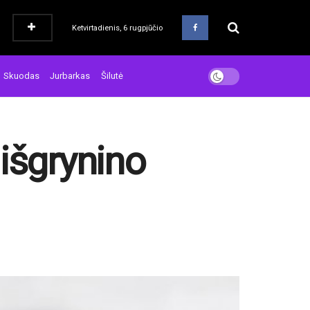
Ketvirtadienis, 6 rugpjūčio
Skuodas
Jurbarkas
Šilutė
išgrynino