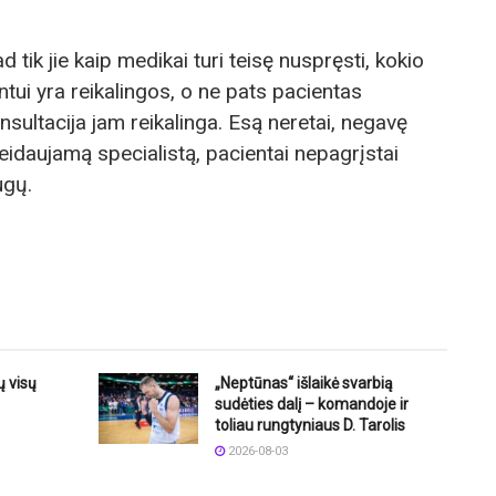
tik jie kaip medikai turi teisę nuspręsti, kokio
ntui yra reikalingos, o ne pats pacientas
nsultacija jam reikalinga. Esą neretai, negavę
eidaujamą specialistą, pacientai nepagrįstai
ugų.
 visų
„Neptūnas“ išlaikė svarbią
sudėties dalį – komandoje ir
toliau rungtyniaus D. Tarolis
2026-08-03