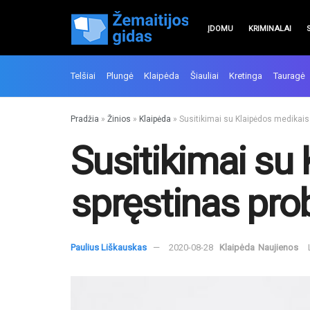
ĮDOMU
KRIMINALAI
Telšiai
Plungė
Klaipėda
Šiauliai
Kretinga
Tauragė
Pradžia
»
Žinios
»
Klaipėda
»
Susitikimai su Klaipėdos medikais
Susitikimai su
spręstinas pr
Paulius Liškauskas
2020-08-28
Klaipėda
Naujienos