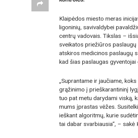
Klaipėdos miesto meras inicij
ligoninių, savivaldybei pavaldž
centrų vadovais. Tikslas – išsi
sveikatos priežiūros paslaugų 
atskiros medicinos paslaugų srit
kad šias paslaugas gyventojai 
„Suprantame ir jaučiame, koks 
grąžinimo į prieškarantininį lygį
tuo pat metu darydami viską, ka
mums įprastas vėžes. Susitelki
ieškant algoritmų, kurie sudėt
tai dabar svarbiausia“, – sak