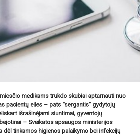
tamiesčio medikams trukdo skubiai aptarnauti nuo
as pacientų eiles – pats “sergantis” gydytojų
liskart išrašinėjami siuntimai, gyventojų
jotinai – Sveikatos apsaugos ministerijos
 dėl tinkamos higienos palaikymo bei infekcijų