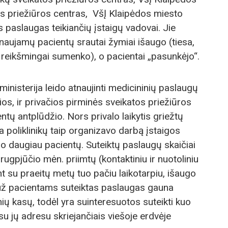
s priežiūros centras, VšĮ Klaipėdos miesto
os paslaugas teikiančių įstaigų vadovai. Jie
rnaujamų pacientų srautai žymiai išaugo (tiesa,
e reikšmingai sumenko), o pacientai „pasunkėjo“.
inisterija leido atnaujinti medicininių paslaugų
ios, ir privačios pirminės sveikatos priežiūros
ntų antplūdžio. Nors privalo laikytis griežtų
poliklinikų taip organizavo darbą įstaigos
uo daugiau pacientų. Suteiktų paslaugų skaičiai
rugpjūčio mėn. priimtų (kontaktiniu ir nuotoliniu
nt su praeitų metų tuo pačiu laikotarpiu, išaugo
 už pacientams suteiktas paslaugas gauna
nių kasų, todėl yra suinteresuotos suteikti kuo
u jų adresu skriejančiais viešoje erdvėje