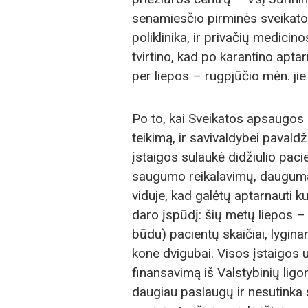
senamiesčio pirminės sveikato
poliklinika, ir privačių medicin
tvirtino, kad po karantino apta
per liepos – rugpjūčio mėn. ji
Po to, kai Sveikatos apsaugos m
teikimą, ir savivaldybei pavaldž
įstaigos sulaukė didžiulio pacie
saugumo reikalavimų, dauguma 
viduje, kad galėtų aptarnauti k
daro įspūdį: šių metų liepos – 
būdu) pacientų skaičiai, lygina
kone dvigubai. Visos įstaigos
finansavimą iš Valstybinių ligo
daugiau paslaugų ir nesutinka s