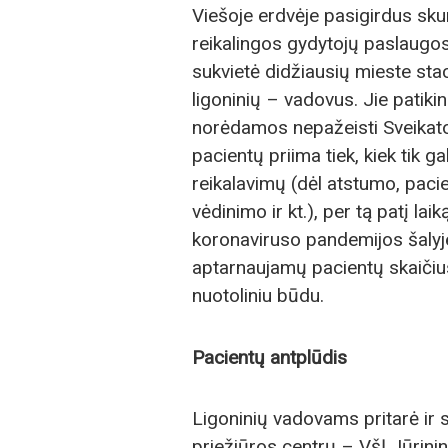
Viešoje erdvėje pasigirdus sk
reikalingos gydytojų paslaugos
sukvietė didžiausių mieste sta
ligoninių – vadovus. Jie patikin
norėdamos nepažeisti Sveikato
pacientų priima tiek, kiek tik g
reikalavimų (dėl atstumo, paci
vėdinimo ir kt.), per tą patį la
koronaviruso pandemijos šalyj
aptarnaujamų pacientų skaičius 
nuotoliniu būdu.
Pacientų antplūdis
Ligoninių vadovams pritarė ir 
priežiūros centrų – VšĮ Jūrini