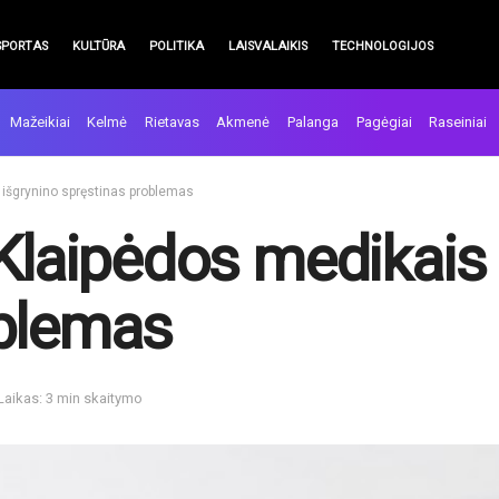
SPORTAS
KULTŪRA
POLITIKA
LAISVALAIKIS
TECHNOLOGIJOS
Mažeikiai
Kelmė
Rietavas
Akmenė
Palanga
Pagėgiai
Raseiniai
 išgrynino spręstinas problemas
 Klaipėdos medikais 
oblemas
Laikas: 3 min skaitymo