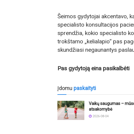
Šeimos gydytojai akcentavo, kad 
specialisto konsultacijos pacie
sprendžia, kokio specialisto ko
trokštamo „kelialapio“ pas pag
skundžiasi negaunantys pasla
Pas gydytoją eina pasikalbėti
Įdomu
paskaityti
Vaikų saugumas – mūsų
atsakomybė
2026-08-04