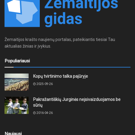
Žemaitijos krašto naujienų portalas, pateikiantis tiesiai Tau
aktualias žinias ir įvykius.
Populiariausi
Kopų tvirtinimo talka pajūryje
2025-09-26
Pakražantiškių Jurginės neįsivaizduojamos be
sūrių
2016-04-26
Naujausi