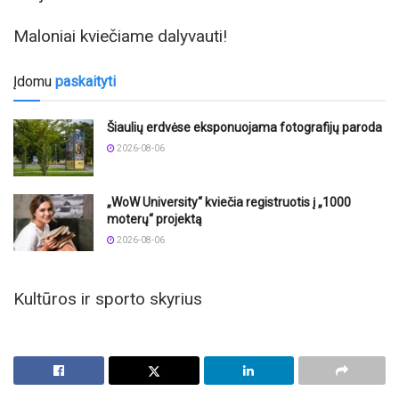
Maloniai kviečiame dalyvauti!
Įdomu
paskaityti
Šiaulių erdvėse eksponuojama fotografijų paroda
2026-08-06
„WoW University“ kviečia registruotis į „1000
moterų“ projektą
2026-08-06
Kultūros ir sporto skyrius