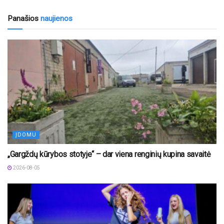
Panašios
naujienos
ĮDOMU
„Gargždų kūrybos stotyje“ – dar viena renginių kupina savaitė
2026-08-05