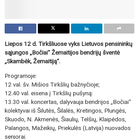
Liepos 12 d. Tirkšliuose vyks Lietuvos pensininkų
sąjungos „Bočiai“ Žemaitijos bendrijų šventė
„Skambėk, Žemaitiją“.
Programoje:
12 val. šv. Mišios Tirkšlių bažnyčioje;
12.40 val. eisena į Tirkšlių pušyną:
13.30 val. koncertas, dalyvauja bendrijos „Bočiai“
kolektyvai iš Šilutės, Šilalės, Kretingos, Plungės,
Skuodo, N. Akmenės, Šiaulių, Telšių, Klaipėdos,
Palangos, Mažeikių, Priekulės (Latvija) nuovados
senjorai.