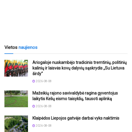
Vietos
naujienos
Ariogaloje nuskambėjo tradicinis tremtinių, politinių
kalinių ir laisvės kovų dalyvių sąskrydis „Su Lietuva
širdy“
2026-08-08
Mažeikių rajono savivaldybė ragina gyventojus
laikytis Kelių eismo taisyklių, tausoti aplinką
2026-08-08
Klaipėdos Liepojos gatvėje darbai vyks naktimis
2026-08-08