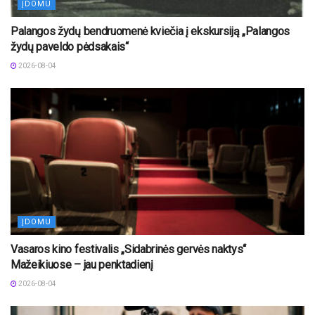
ĮDOMU
Palangos žydų bendruomenė kviečia į ekskursiją „Palangos
žydų paveldo pėdsakais“
2026-08-04
ĮDOMU
Vasaros kino festivalis „Sidabrinės gervės naktys“
Mažeikiuose – jau penktadienį
2026-08-04