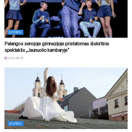
ĮDOMU
Palangos senojoje gimnazijoje pristatomas išskirtinis
spektaklis „Jaunuolio kambaryje“
2026-08-05
ĮDOMU