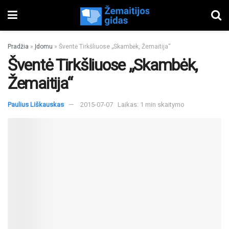
Pradžia
»
Įdomu
»
Šventė Tirkšliuose „Skambėk, Žemaitija“
Šventė Tirkšliuose „Skambėk,
Žemaitija“
Paulius Liškauskas
2015-07-07
Laikas: 1 min skaitymo