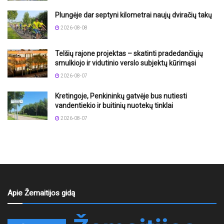
Plungėje dar septyni kilometrai naujų dviračių takų
2026-08-08
Telšių rajone projektas – skatinti pradedančiųjų
smulkiojo ir vidutinio verslo subjektų kūrimąsi
2026-08-07
Kretingoje, Penkininkų gatvėje bus nutiesti
vandentiekio ir buitinių nuotekų tinklai
2026-08-07
Apie Žemaitijos gidą