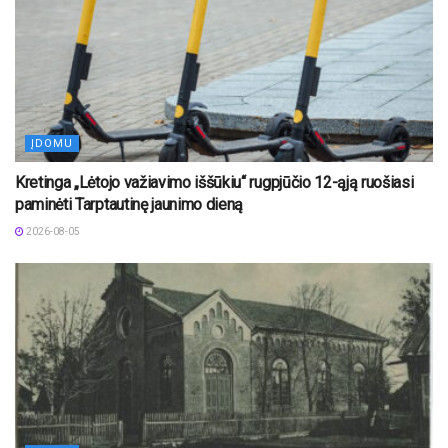
ĮDOMU
Kretinga „Lėtojo važiavimo iššūkiu“ rugpjūčio 12-ąją ruošiasi
paminėti Tarptautinę jaunimo dieną
2026-08-05