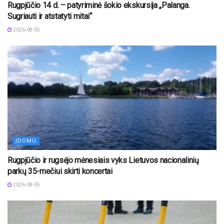
Rugpjūčio 14 d. – patyriminė šokio ekskursija „Palanga.
Sugriauti ir atstatyti mitai“
2026-08-05
ĮDOMU
Rugpjūčio ir rugsėjo mėnesiais vyks Lietuvos nacionalinių
parkų 35-mečiui skirti koncertai
2026-08-05