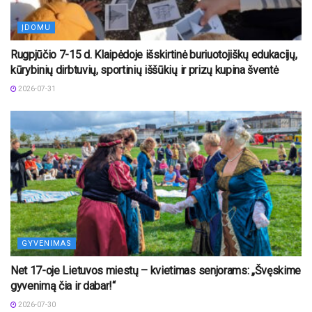
ĮDOMU
Rugpjūčio 7-15 d. Klaipėdoje išskirtinė buriuotojiškų edukacijų,
kūrybinių dirbtuvių, sportinių iššūkių ir prizų kupina šventė
2026-07-31
GYVENIMAS
Net 17-oje Lietuvos miestų – kvietimas senjorams: „Švęskime
gyvenimą čia ir dabar!“
2026-07-30