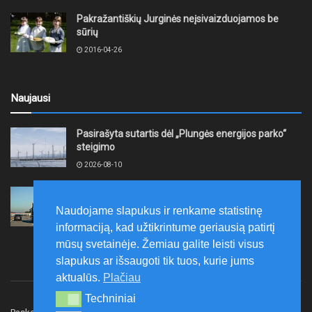
Pakražantiškių Jurginės neįsivaizduojamos be
sūrių
2016-04-26
Naujausi
Pasirašyta sutartis dėl „Plungės energijos parko“
steigimo
2026-08-10
Vidutinės kuro kainos pirmadienį Lietuvos
degalinėse sumažėjo
Naudojame slapukus ir renkame statistinę
2026-08-10
informaciją, kad užtikrintume geriausią patirtį
mūsų svetainėje. Žemiau galite leisti visus
slapukus ar išsaugoti tik tuos, kurie jums
aktualūs.
Plačiau
Techniniai
Techniniai