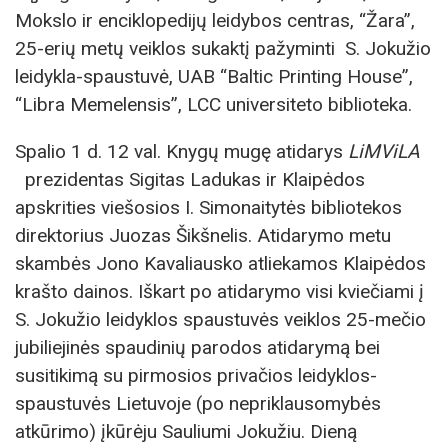
Mokslo ir enciklopedijų leidybos centras, “Žara”,
25-erių metų veiklos sukaktį pažyminti S. Jokužio
leidykla-spaustuvė, UAB “Baltic Printing House”,
“Libra Memelensis”, LCC universiteto biblioteka.
Spalio 1 d. 12 val. Knygų mugę atidarys
LiMViLA
prezidentas Sigitas Ladukas ir Klaipėdos
apskrities viešosios I. Simonaitytės bibliotekos
direktorius Juozas Šikšnelis. Atidarymo metu
skambės Jono Kavaliausko atliekamos Klaipėdos
krašto dainos. Iškart po atidarymo visi kviečiami į
S. Jokužio leidyklos spaustuvės veiklos 25-mečio
jubiliejinės spaudinių parodos atidarymą bei
susitikimą su pirmosios privačios leidyklos-
spaustuvės Lietuvoje (po nepriklausomybės
atkūrimo) įkūrėju Sauliumi Jokužiu. Dieną