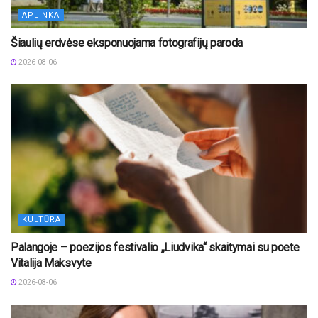
APLINKA
Šiaulių erdvėse eksponuojama fotografijų paroda
2026-08-06
KULTŪRA
Palangoje – poezijos festivalio „Liudvika“ skaitymai su poete
Vitalija Maksvyte
2026-08-06