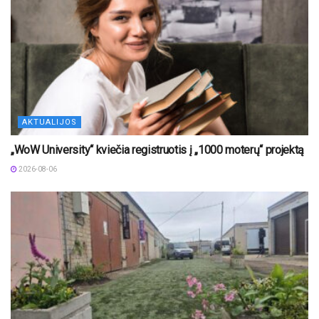
AKTUALIJOS
„WoW University“ kviečia registruotis į „1000 moterų“ projektą
2026-08-06