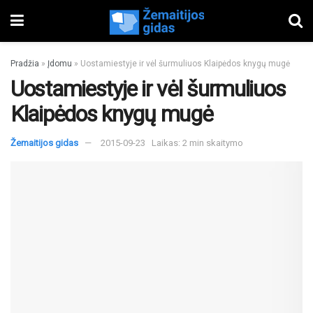
Pradžia
»
Įdomu
»
Uostamiestyje ir vėl šurmuliuos Klaipėdos knygų mugė
Uostamiestyje ir vėl šurmuliuos
Klaipėdos knygų mugė
Žemaitijos gidas
2015-09-23
Laikas: 2 min skaitymo