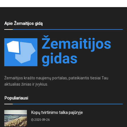
Apie Žemaitijos gidą
Žemaitijos krašto naujienų portalas, pateikiantis tiesiai Tau
aktualias žinias ir įvykius.
Populiariausi
Kopų tvirtinimo talka pajūryje
2025-09-26