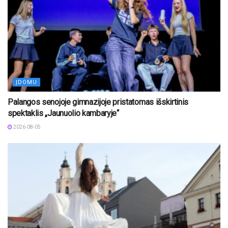
ĮDOMU
Palangos senojoje gimnazijoje pristatomas išskirtinis
spektaklis „Jaunuolio kambaryje“
2026-08-05