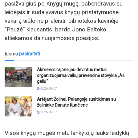
pasižvalgius po Knygų mugę, pabendravus su
leidėjais ir sudalyvavus knygų pristatymuose
vakarą siūlome praleisti bibliotekos kavinėje
“Pauzė” klausantis bardo Jono Baltoko
atliekamos dainuojamosios poezijos.
Įdomu
paskaityti
Akmenės rajone jau devintus metus
organizuojama vaikų prevencinė stovykla „Aš
galiu“
2026-08-07
Artėjant Žolinei, Palangoje susitikimas su
žolininke Danute Kunčiene
2026-08-07
Visos knygų mugės metu lankytojų lauks leidyklų