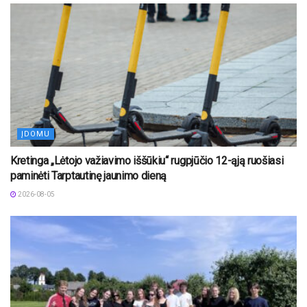
ĮDOMU
Kretinga „Lėtojo važiavimo iššūkiu“ rugpjūčio 12-ąją ruošiasi
paminėti Tarptautinę jaunimo dieną
2026-08-05