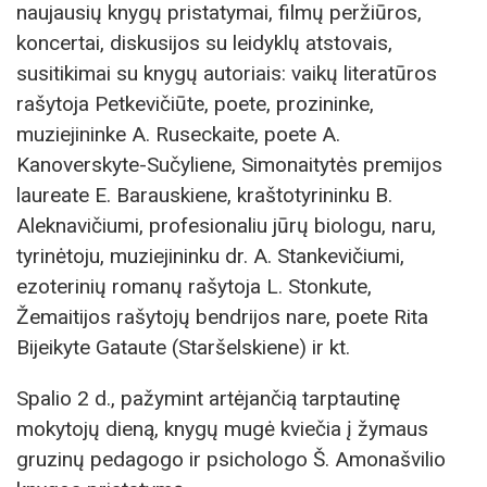
naujausių knygų pristatymai, filmų peržiūros,
koncertai, diskusijos su leidyklų atstovais,
susitikimai su knygų autoriais: vaikų literatūros
rašytoja Petkevičiūte, poete, prozininke,
muziejininke A. Ruseckaite, poete A.
Kanoverskyte-Sučyliene, Simonaitytės premijos
laureate E. Barauskiene, kraštotyrininku B.
Aleknavičiumi, profesionaliu jūrų biologu, naru,
tyrinėtoju, muziejininku dr. A. Stankevičiumi,
ezoterinių romanų rašytoja L. Stonkute,
Žemaitijos rašytojų bendrijos nare, poete Rita
Bijeikyte Gataute (Staršelskiene) ir kt.
Spalio 2 d., pažymint artėjančią tarptautinę
mokytojų dieną, knygų mugė kviečia į žymaus
gruzinų pedagogo ir psichologo Š. Amonašvilio