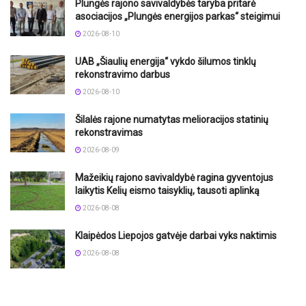
Plungės rajono savivaldybės taryba pritarė
asociacijos „Plungės energijos parkas“ steigimui
2026-08-10
UAB „Šiaulių energija“ vykdo šilumos tinklų
rekonstravimo darbus
2026-08-10
Šilalės rajone numatytas melioracijos statinių
rekonstravimas
2026-08-09
Mažeikių rajono savivaldybė ragina gyventojus
laikytis Kelių eismo taisyklių, tausoti aplinką
2026-08-08
Klaipėdos Liepojos gatvėje darbai vyks naktimis
2026-08-08