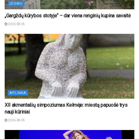
ĮDOMU
„Gargždų kūrybos stotyje“ – dar viena renginių kupina savaitė
2026-08-05
APLINKA
XII akmentašių simpoziumas Kelmėje: miestą papuošė trys
nauji kūriniai
2026-08-05