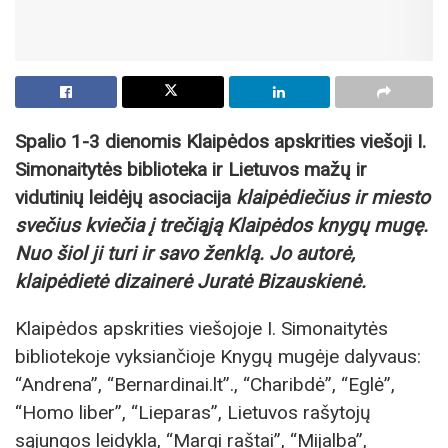
Spalio 1-3 dienomis Klaipėdos apskrities viešoji I.
Simonaitytės biblioteka ir Lietuvos mažų ir
vidutinių leidėjų asociacija
klaipėdiečius ir miesto
svečius kviečia į trečiąją Klaipėdos knygų mugę.
Nuo šiol ji turi ir savo ženklą. Jo autorė,
klaipėdietė dizainerė Juratė Bizauskienė.
Klaipėdos apskrities viešojoje I. Simonaitytės
bibliotekoje vyksiančioje Knygų mugėje dalyvaus:
“Andrena”, “Bernardinai.lt”., “Charibdė”, “Eglė”,
“Homo liber”, “Lieparas”, Lietuvos rašytojų
sąjungos leidykla, “Margi raštai”, “Mijalba”,