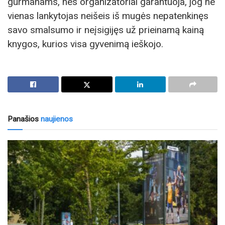
gurmanams, nes organizatoriai garantuoja, jog ne
vienas lankytojas neišeis iš mugės nepatenkinęs
savo smalsumo ir neįsigijęs už prieinamą kainą
knygos, kurios visa gyvenimą ieškojo.
Panašios
naujienos