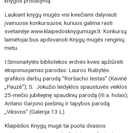
knygos pristatymą.
Laukiant knygų mugės visi kviečiami dalyvauti
įvairiuose konkursuose, kuriuos galima rasti
svetainėje www.klaipedosknygumuge.lt. Konkursų
laimėtojai bus apdovanoti Knygų mugės renginių
metu.
I.Simonaitytės bibliotekos erdvės kvies apžiūrėti
eksponuojamas parodas: Lauros Ruibytės
grafikos darbų parodą “Roršacho testas” (Kavinė
„Pauzė“); S. Jokužio leidyklos spaustuvės veiklos
25-mečio jubiliejinę spaudinių parodą (III a. holas);
Antano Garjono piešinių ir tapybos parodą
„Viksvos“ (Galerija 13 L).
Klaipėdos Knygų mugė tai puota dvasios