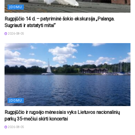
ĮDOMU
Rugpjūčio 14 d. – patyriminė šokio ekskursija „Palanga.
Sugriauti ir atstatyti mitai“
2026-08-05
ĮDOMU
Rugpjūčio ir rugsėjo mėnesiais vyks Lietuvos nacionalinių
parkų 35-mečiui skirti koncertai
2026-08-05