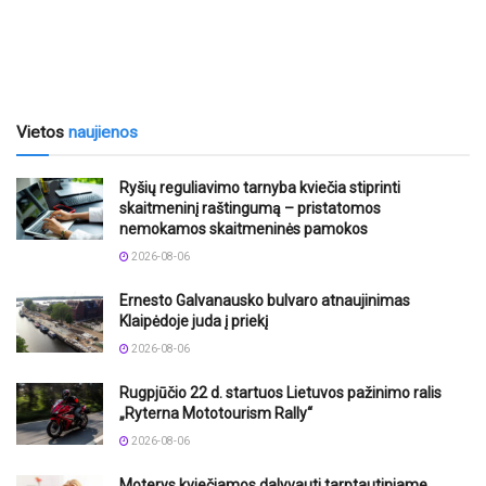
Vietos
naujienos
Ryšių reguliavimo tarnyba kviečia stiprinti
skaitmeninį raštingumą – pristatomos
nemokamos skaitmeninės pamokos
2026-08-06
Ernesto Galvanausko bulvaro atnaujinimas
Klaipėdoje juda į priekį
2026-08-06
Rugpjūčio 22 d. startuos Lietuvos pažinimo ralis
„Ryterna Mototourism Rally“
2026-08-06
Moterys kviečiamos dalyvauti tarptautiniame