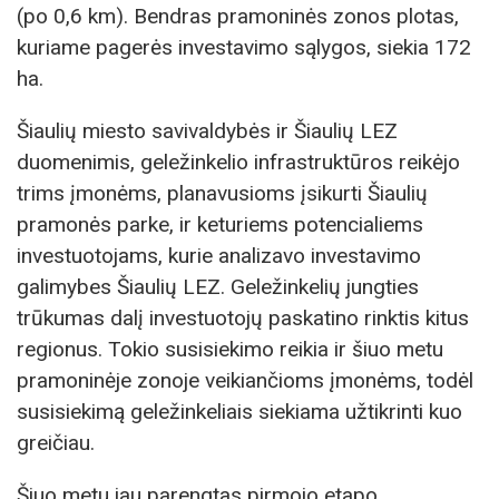
(po 0,6 km). Bendras pramoninės zonos plotas,
kuriame pagerės investavimo sąlygos, siekia 172
ha.
Šiaulių miesto savivaldybės ir Šiaulių LEZ
duomenimis, geležinkelio infrastruktūros reikėjo
trims įmonėms, planavusioms įsikurti Šiaulių
pramonės parke, ir keturiems potencialiems
investuotojams, kurie analizavo investavimo
galimybes Šiaulių LEZ. Geležinkelių jungties
trūkumas dalį investuotojų paskatino rinktis kitus
regionus. Tokio susisiekimo reikia ir šiuo metu
pramoninėje zonoje veikiančioms įmonėms, todėl
susisiekimą geležinkeliais siekiama užtikrinti kuo
greičiau.
Šiuo metu jau parengtas pirmojo etapo