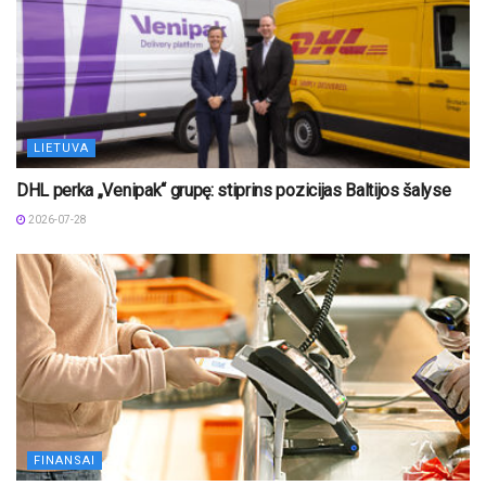
LIETUVA
DHL perka „Venipak“ grupę: stiprins pozicijas Baltijos šalyse
2026-07-28
FINANSAI