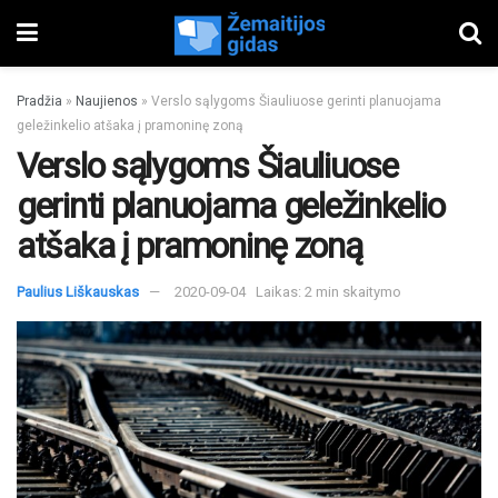
Pradžia
»
Naujienos
»
Verslo sąlygoms Šiauliuose gerinti planuojama
geležinkelio atšaka į pramoninę zoną
Verslo sąlygoms Šiauliuose
gerinti planuojama geležinkelio
atšaka į pramoninę zoną
Paulius Liškauskas
2020-09-04
Laikas: 2 min skaitymo