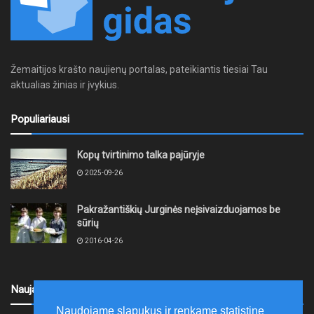
Žemaitijos krašto naujienų portalas, pateikiantis tiesiai Tau
aktualias žinias ir įvykius.
Populiariausi
Kopų tvirtinimo talka pajūryje
2025-09-26
Pakražantiškių Jurginės neįsivaizduojamos be
sūrių
2016-04-26
Naujausi
Naudojame slapukus ir renkame statistinę