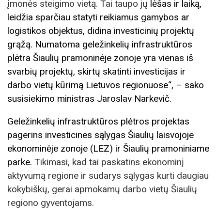
įmonės steigimo vietą. Tai taupo jų
lėšas ir laiką,
leidžia sparčiau statyti reikiamus gamybos ar
logistikos objektus, didina investicinių projektų
grąžą. Numatoma geležinkelių infrastruktūros
plėtra Šiaulių pramoninėje zonoje yra vienas iš
svarbių projektų, skirtų skatinti investicijas ir
darbo vietų kūrimą Lietuvos regionuose“, – sako
susisiekimo ministras Jaroslav Narkevič.
Geležinkelių infrastruktūros plėtros projektas
pagerins investicines sąlygas Šiaulių laisvojoje
ekonominėje zonoje (LEZ) ir Šiaulių pramoniniame
parke.
Tikimasi, kad tai paskatins ekonominį
aktyvumą regione ir sudarys sąlygas kurti daugiau
kokybiškų, gerai apmokamų darbo vietų Šiaulių
regiono gyventojams.