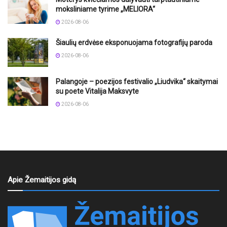
moksliniame tyrime „MELIORA“
2026-08-06
Šiaulių erdvėse eksponuojama fotografijų paroda
2026-08-06
Palangoje – poezijos festivalio „Liudvika“ skaitymai
su poete Vitalija Maksvyte
2026-08-06
Apie Žemaitijos gidą