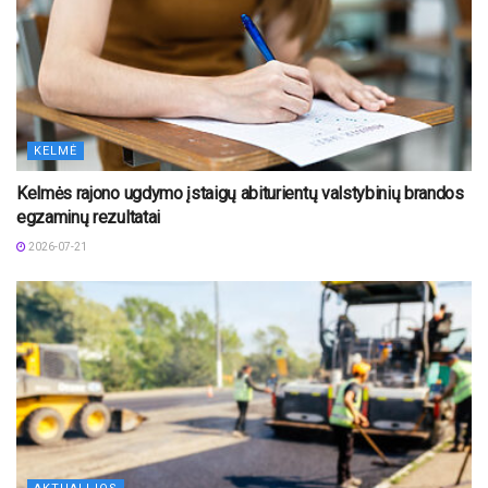
KELMĖ
Kelmės rajono ugdymo įstaigų abiturientų valstybinių brandos
egzaminų rezultatai
2026-07-21