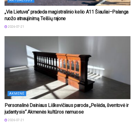
AKTUALIJOS
„Via Lietuva“ pradeda magistralinio kelio A11 Šiauliai–Palanga
ruožo atnaujinimą Telšių rajone
2026-07-21
AKMENĖ
Personalinė Dainiaus Liškevičiaus paroda „Pelėda, šventovė ir
judantysis“ Akmenės kultūros namuose
2026-07-21