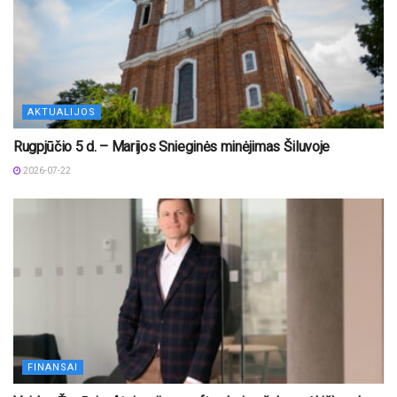
AKTUALIJOS
Rugpjūčio 5 d. – Marijos Snieginės minėjimas Šiluvoje
2026-07-22
FINANSAI