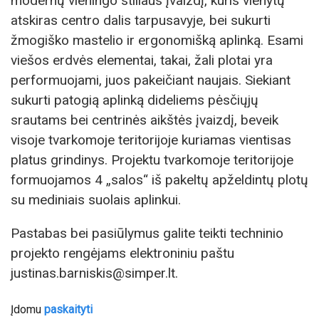
modernų vieningo stiliaus įvaizdį, kuris vienytų
atskiras centro dalis tarpusavyje, bei sukurti
žmogiško mastelio ir ergonomišką aplinką. Esami
viešos erdvės elementai, takai, žali plotai yra
performuojami, juos pakeičiant naujais. Siekiant
sukurti patogią aplinką dideliems pėsčiųjų
srautams bei centrinės aikštės įvaizdį, beveik
visoje tvarkomoje teritorijoje kuriamas vientisas
platus grindinys. Projektu tvarkomoje teritorijoje
formuojamos 4 „salos“ iš pakeltų apželdintų plotų
su mediniais suolais aplinkui.
Pastabas bei pasiūlymus galite teikti techninio
projekto rengėjams elektroniniu paštu
justinas.barniskis@simper.lt.
Įdomu
paskaityti