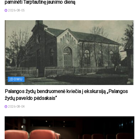
paminėti Tarptautinę jaunimo dieną
2026-08-05
ĮDOMU
Palangos žydų bendruomenė kviečia į ekskursiją „Palangos
žydų paveldo pėdsakais“
2026-08-04