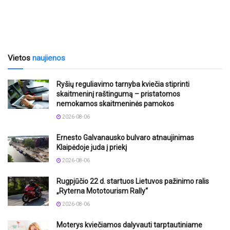
Vietos
naujienos
Ryšių reguliavimo tarnyba kviečia stiprinti
skaitmeninį raštingumą – pristatomos
nemokamos skaitmeninės pamokos
2026-08-06
Ernesto Galvanausko bulvaro atnaujinimas
Klaipėdoje juda į priekį
2026-08-06
Rugpjūčio 22 d. startuos Lietuvos pažinimo ralis
„Ryterna Mototourism Rally“
2026-08-06
Moterys kviečiamos dalyvauti tarptautiniame