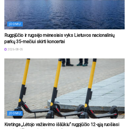
ĮDOMU
Rugpjūčio ir rugsėjo mėnesiais vyks Lietuvos nacionalinių
parkų 35-mečiui skirti koncertai
2026-08-05
ĮDOMU
Kretinga „Lėtojo važiavimo iššūkiu“ rugpjūčio 12-ąją ruošiasi