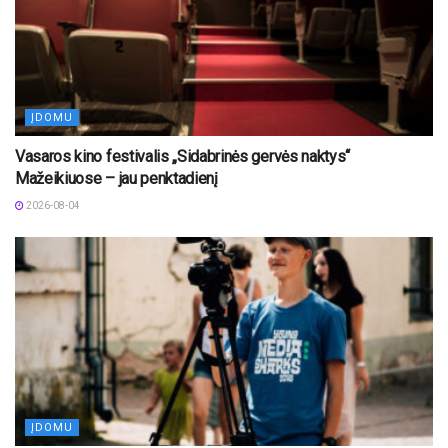
ĮDOMU
Vasaros kino festivalis „Sidabrinės gervės naktys“
Mažeikiuose – jau penktadienį
2026-08-04
ĮDOMU