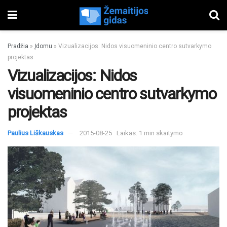
Pradžia
»
Įdomu
»
Vizualizacijos: Nidos visuomeninio centro sutvarkymo
projektas
Vizualizacijos: Nidos
visuomeninio centro sutvarkymo
projektas
Paulius Liškauskas
2015-08-25
Laikas: 1 min skaitymo