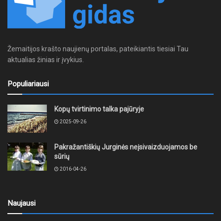
Žemaitijos krašto naujienų portalas, pateikiantis tiesiai Tau
aktualias žinias ir įvykius.
Populiariausi
Kopų tvirtinimo talka pajūryje
2025-09-26
Pakražantiškių Jurginės neįsivaizduojamos be
sūrių
2016-04-26
Naujausi