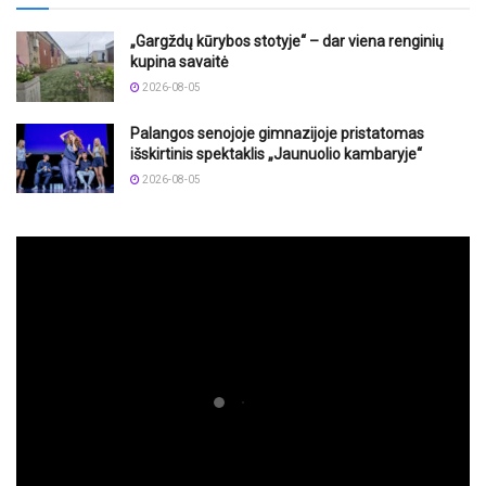
„Gargždų kūrybos stotyje“ – dar viena renginių
kupina savaitė
2026-08-05
Palangos senojoje gimnazijoje pristatomas
išskirtinis spektaklis „Jaunuolio kambaryje“
2026-08-05