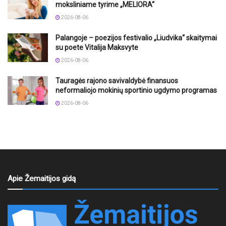
moksliniame tyrime „MELIORA“
2026-08-06
Palangoje – poezijos festivalio „Liudvika“ skaitymai
su poete Vitalija Maksvyte
2026-08-06
Tauragės rajono savivaldybė finansuos
neformaliojo mokinių sportinio ugdymo programas
2026-08-06
Apie Žemaitijos gidą