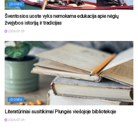
ĮDOMU
Šventosios uoste vyks nemokama edukacija apie nėgių
žvejybos istoriją ir tradicijas
2026-07-29
ĮDOMU
Literatūriniai susitikimai Plungės viešojoje bibliotekoje
2026-07-29