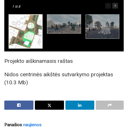
-
+
1
Iš 8
Projekto aiškinamasis raštas
Nidos centrinės aikštės sutvarkymo projektas
(10.3 Mb)
Panašios
naujienos