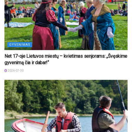
GYVENIMAS
Net 17-oje Lietuvos miestų – kvietimas senjorams: „Švęskime
gyvenimą čia ir dabar!“
2026-07-30