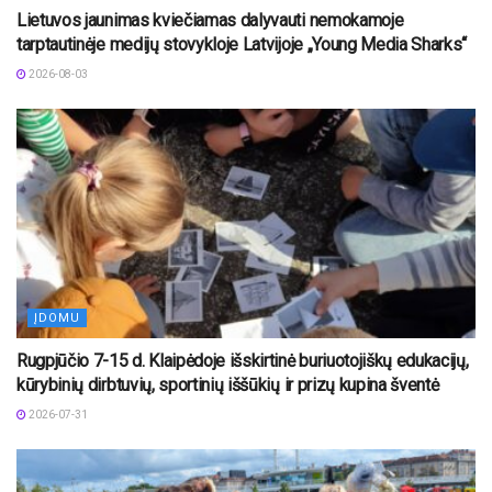
Lietuvos jaunimas kviečiamas dalyvauti nemokamoje
tarptautinėje medijų stovykloje Latvijoje „Young Media Sharks“
2026-08-03
ĮDOMU
Rugpjūčio 7-15 d. Klaipėdoje išskirtinė buriuotojiškų edukacijų,
kūrybinių dirbtuvių, sportinių iššūkių ir prizų kupina šventė
2026-07-31