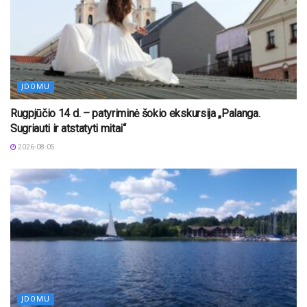
ĮDOMU
Rugpjūčio 14 d. – patyriminė šokio ekskursija „Palanga.
Sugriauti ir atstatyti mitai“
2026-08-05
ĮDOMU