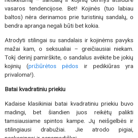
vasaros tendencijose. Bet! Kojinės (tuo labiau
baltos) nėra derinamos prie turistinių sandalų, o
bendra apranga negali būti bet kokia.
Atrodyti stilingai su sandalais ir kojinėms pavyks
mažai kam, o seksualiai – greičiausiai niekam.
Tokį derinį pamirškite, o sandalus avėkite be jokių
kojinių (
prižiūrėtos pėdos
ir pedikiūras yra
privaloma!).
Batai kvadratiniu priekiu
Kadaise klasikiniai batai kvadratiniu priekiu buvo
madingi, bet šiandien juos reikėtų palikti
tamsiausiame spintos kampe. Jų neišgelbės ir
stilingiausi drabužiai. Jie atrodo pigiai,