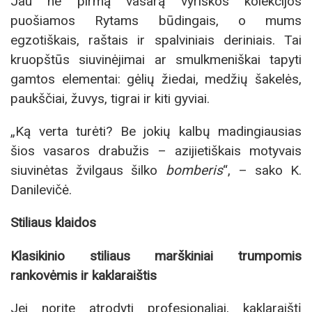
Jau ne pirmą vasarą vyriškos kolekcijos
puošiamos Rytams būdingais, o mums
egzotiškais, raštais ir spalviniais deriniais. Tai
kruopštūs siuvinėjimai ar smulkmeniškai tapyti
gamtos elementai: gėlių žiedai, medžių šakelės,
paukščiai, žuvys, tigrai ir kiti gyviai.
„Ką verta turėti? Be jokių kalbų madingiausias
šios vasaros drabužis – azijietiškais motyvais
siuvinėtas žvilgaus šilko
bomberis
“, – sako K.
Danilevičė.
Stiliaus klaidos
Klasikinio stiliaus marškiniai trumpomis
rankovėmis ir kaklaraištis
Jei norite atrodyti profesionaliai, kaklaraištį