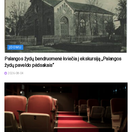
ĮDOMU
Palangos žydų bendruomenė kviečia į ekskursiją „Palangos
žydų paveldo pėdsakais“
2026-08-04