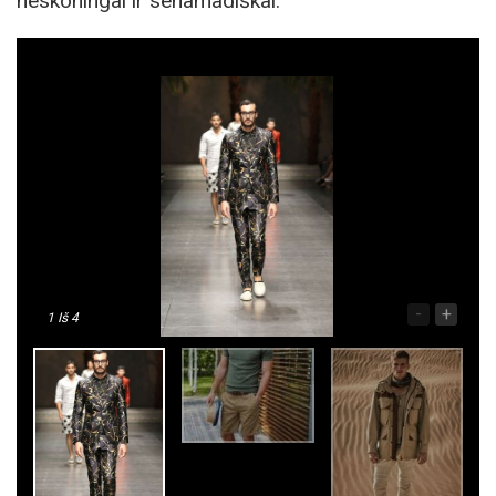
neskoningai ir senamadiškai.
-
+
1
Iš 4