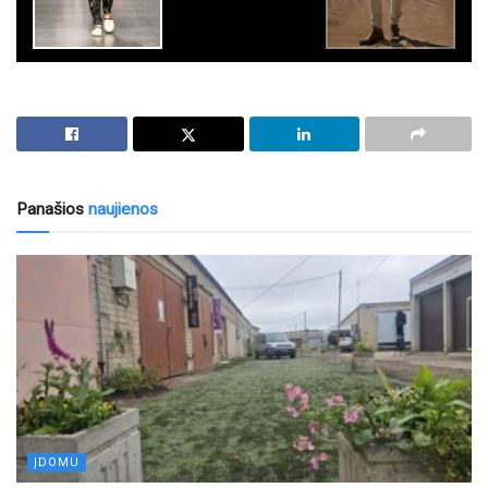
Panašios
naujienos
ĮDOMU