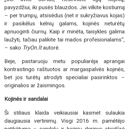
pavyzdžiui, iki pusės blauzdos. Jei vilkite kostiumą
– per trumpų, atsisėdus (net ir sukryžiavus kojas)
ir pasikėlus kelnių galams, kojinės neturėtų
apnuoginti čiurnų. Kaip ir minėta, taisykles galima
laužyti, tačiau palikite tai mados profesionalams“,
– sako
TryOn.lt
autorė.
Beje, pastaruoju metu populiarėja aprangai
kontrastingo raštuotos ar margaspalvės kojinės,
bet jos turėtų atrodyti specialiai pasirinktos –
originalios ar žaismingos.
Kojinės ir sandalai
Ši stiliaus klaida veikiausiai kasmet sulaukia
daugiausia vertinimų. Visgi 2016 m. pamėtėjo
netikėtumą – sandalų ir kojinių derinys atsidūrė