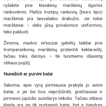
ryšėkite prie klasikinių marškinių ilgomis
rankovėmis. Platūs trumpų rankovių (biuro tipo)
marškiniai yra laisvalaikio drabužis. Jei tokie
marškiniai – dalis jūsų privalomos uniformos,
teks paklusti.
Žinoma, mados virtuozai gebėtų taikliai prie
trumparankovių marškinių priderinti kaklaraištį,
tačiau toks derinys – tik turintiems išlavintą
stiliaus pojūtį.
Nunešioti ar purvini batai
Sakoma, apie vyrą pirmiausia prabyla jo avimi
batai, o jei šie bus neprižiūrėti, greičiausiai ir
pirmasis įspūdis susidarys nekoks. Tačiau stiliaus
klaida yra ne tik nudrengti batai, bet ir bendras