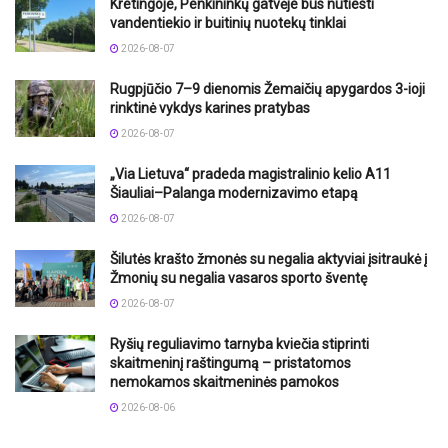
Kretingoje, Penkininkų gatvėje bus nutiesti
vandentiekio ir buitinių nuotekų tinklai
2026-08-07
Rugpjūčio 7–9 dienomis Žemaičių apygardos 3-ioji
rinktinė vykdys karines pratybas
2026-08-07
„Via Lietuva“ pradeda magistralinio kelio A11
Šiauliai–Palanga modernizavimo etapą
2026-08-07
Šilutės krašto žmonės su negalia aktyviai įsitraukė į
Žmonių su negalia vasaros sporto šventę
2026-08-07
Ryšių reguliavimo tarnyba kviečia stiprinti
skaitmeninį raštingumą – pristatomos
nemokamos skaitmeninės pamokos
2026-08-06