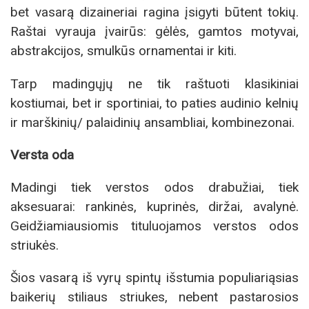
bet vasarą dizaineriai ragina įsigyti būtent tokių.
Raštai vyrauja įvairūs: gėlės, gamtos motyvai,
abstrakcijos, smulkūs ornamentai ir kiti.
Tarp madingųjų ne tik raštuoti klasikiniai
kostiumai, bet ir sportiniai, to paties audinio kelnių
ir marškinių/ palaidinių ansambliai, kombinezonai.
Versta oda
Madingi tiek verstos odos drabužiai, tiek
aksesuarai: rankinės, kuprinės, diržai, avalynė.
Geidžiamiausiomis tituluojamos verstos odos
striukės.
Šios vasarą iš vyrų spintų išstumia populiariąsias
baikerių stiliaus striukes, nebent pastarosios