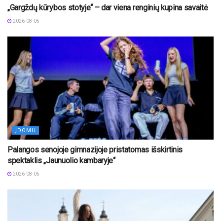
„Gargždų kūrybos stotyje“ – dar viena renginių kupina savaitė
2026-08-05
ĮDOMU
Palangos senojoje gimnazijoje pristatomas išskirtinis
spektaklis „Jaunuolio kambaryje“
2026-08-05