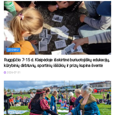
ĮDOMU
Rugpjūčio 7-15 d. Klaipėdoje išskirtinė buriuotojiškų edukacijų,
kūrybinių dirbtuvių, sportinių iššūkių ir prizų kupina šventė
2026-07-31