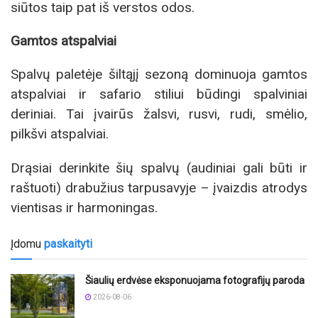
siūtos taip pat iš verstos odos.
Gamtos atspalviai
Spalvų paletėje šiltąjį sezoną dominuoja gamtos
atspalviai ir safario stiliui būdingi spalviniai
deriniai. Tai įvairūs žalsvi, rusvi, rudi, smėlio,
pilkšvi atspalviai.
Drąsiai derinkite šių spalvų (audiniai gali būti ir
raštuoti) drabužius tarpusavyje – įvaizdis atrodys
vientisas ir harmoningas.
Įdomu
paskaityti
Šiaulių erdvėse eksponuojama fotografijų paroda
2026-08-06