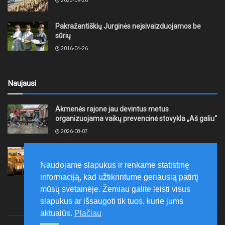
2025-09-26
Pakražantiškių Jurginės neįsivaizduojamos be
sūrių
2016-04-26
Naujausi
Akmenės rajone jau devintus metus
organizuojama vaikų prevencinė stovykla „Aš galiu“
2026-08-07
Telšių rajone projektas – skatinti pradedančiųjų
smulkiojo ir vidutinio verslo subjektų kūrimąsi
Naudojame slapukus ir renkame statistinę
2026-08-07
informaciją, kad užtikrintume geriausią patirtį
mūsų svetainėje. Žemiau galite leisti visus
slapukus ar išsaugoti tik tuos, kurie jums
aktualūs.
Plačiau