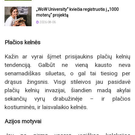
„WoW University“ kviečia registruotis į „1000
moterų“ projektą
2026-08-06
Plačios kelnės
Kažin ar vyrai šįmet prisijaukins plačių kelnių
tendenciją. Galbūt ne vieną kausto neva
senamadiškas siluetas, o gal tai tiesiog per
drąsus žingsnis. Visgi stileivos jau pasidavė
plačių kelnių invazijai, šiandien madą akylai
sekančių vyrų drabužinėje – ir plačios
kostiuminės, ir laisvalaikio kelnės.
Azijos motyvai