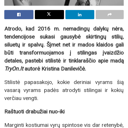
Atrodo, kad 2016 m. nemadingų dalykų nėra,
tendencijose sukasi gausybė skirtingų stilių,
siluetų ir spalvų. Šįmet net ir mados klaidos gali
būti transformuojamos į stilingas įvaizdžio
detales, pastebi stilistė ir tinklaraščio apie madą
TryOn.lt
autorė Kristina Danilevičė.
Stilistė papasakojo, kokie deriniai vyrams šią
vasarą vyrams padės atrodyti stilingai ir kokių
verčiau vengti.
Raštuoti drabužiai nuo-iki
Marginti kostiumai vyrų spintose vis dar retenybė,