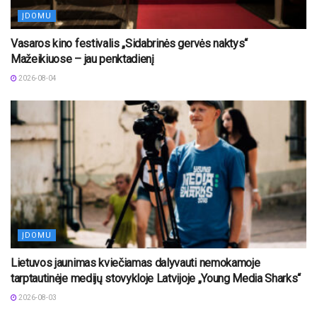
ĮDOMU
Vasaros kino festivalis „Sidabrinės gervės naktys“
Mažeikiuose – jau penktadienį
2026-08-04
ĮDOMU
Lietuvos jaunimas kviečiamas dalyvauti nemokamoje
tarptautinėje medijų stovykloje Latvijoje „Young Media Sharks“
2026-08-03