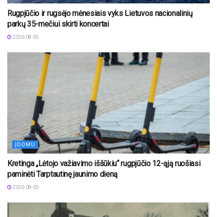
Rugpjūčio ir rugsėjo mėnesiais vyks Lietuvos nacionalinių
parkų 35-mečiui skirti koncertai
2026-08-05
ĮDOMU
Kretinga „Lėtojo važiavimo iššūkiu“ rugpjūčio 12-ąją ruošiasi
paminėti Tarptautinę jaunimo dieną
2026-08-05