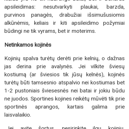
apsileidimas: nesutvarkyti plaukai, barzda,
purvinos panagės, drabužiai išsimušusiomis
alkūnėmis, keliais ir kiti apsileidimo požymiai
būdingi ne tik vyrams, bet ir moterims.
Netinkamos kojinės
Kojinių spalva turėtų derėti prie kelnių, o dažnas
jas derina prie avalynės. Jei vilkite šviesų
kostiumą (ar šviesios tik jūsų kelnės), kojinės
turėtų būti tamsesnio atspalvio nei kostiumas bet
1-2 pustoniais šviesesnės nei batai ir jokiu būdu
ne juodos. Sportines kojines reikėtų mūvėti tik prie
sportinės aprangos, kartais galima prie
laisvalaikio.
„Jei avite šortus, nesirinkite ilgų kojinių,