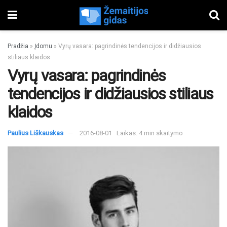
Pradžia
»
Įdomu
»
Vyrų vasara: pagrindinės tendencijos ir didžiausios
stiliaus klaidos
Vyrų vasara: pagrindinės
tendencijos ir didžiausios stiliaus
klaidos
Paulius Liškauskas
2016-08-01
Laikas: 4 min skaitymo