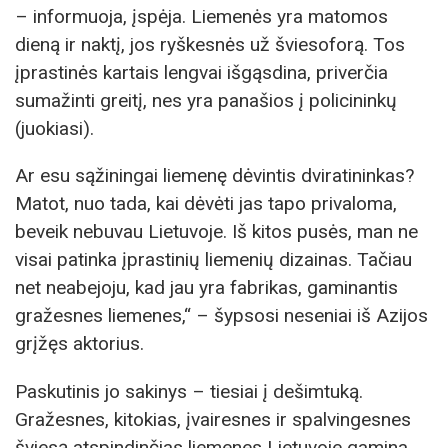
– informuoja, įspėja. Liemenės yra matomos
dieną ir naktį, jos ryškesnės už šviesoforą. Tos
įprastinės kartais lengvai išgąsdina, priverčia
sumažinti greitį, nes yra panašios į policininkų
(juokiasi).
Ar esu sąžiningai liemenę dėvintis dviratininkas?
Matot, nuo tada, kai dėvėti jas tapo privaloma,
beveik nebuvau Lietuvoje. Iš kitos pusės, man ne
visai patinka įprastinių liemenių dizainas. Tačiau
net neabejoju, kad jau yra fabrikas, gaminantis
gražesnes liemenes,“ – šypsosi neseniai iš Azijos
grįžęs aktorius.
Paskutinis jo sakinys – tiesiai į dešimtuką.
Gražesnes, kitokias, įvairesnes ir spalvingesnes
šviesą atspindinčias liemenes Lietuvoje gamina