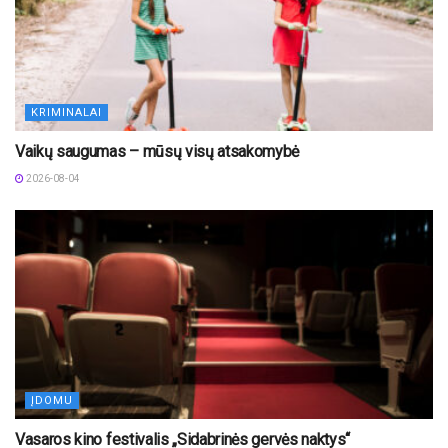
KRIMINALAI
Vaikų saugumas – mūsų visų atsakomybė
2026-08-04
ĮDOMU
Vasaros kino festivalis „Sidabrinės gervės naktys“