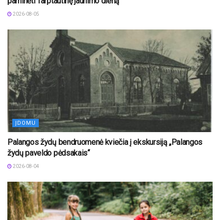
paminėti Tarptautinę jaunimo dieną
2026-08-05
ĮDOMU
Palangos žydų bendruomenė kviečia į ekskursiją „Palangos
žydų paveldo pėdsakais“
2026-08-04