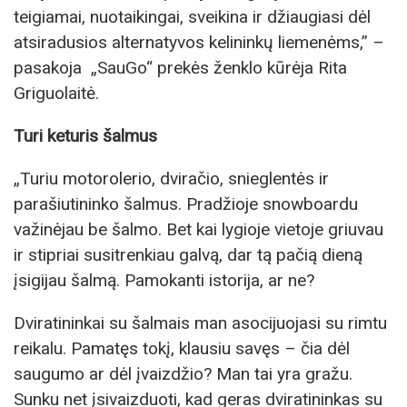
teigiamai, nuotaikingai, sveikina ir džiaugiasi dėl
atsiradusios alternatyvos kelininkų liemenėms,” –
pasakoja „SauGo“ prekės ženklo kūrėja Rita
Griguolaitė.
Turi keturis šalmus
„Turiu motorolerio, dviračio, snieglentės ir
parašiutininko šalmus. Pradžioje snowboardu
važinėjau be šalmo. Bet kai lygioje vietoje griuvau
ir stipriai susitrenkiau galvą, dar tą pačią dieną
įsigijau šalmą. Pamokanti istorija, ar ne?
Dviratininkai su šalmais man asocijuojasi su rimtu
reikalu. Pamatęs tokį, klausiu savęs – čia dėl
saugumo ar dėl įvaizdžio? Man tai yra gražu.
Sunku net įsivaizduoti, kad geras dviratininkas su