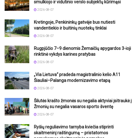
smulkiojo ir vidutinio verslo subjektų kūrimąsi
2026-08-07
Kretingoje, Penkininkų gatvėje bus nutiesti
vandentiekio ir buitinių nuotekų tinklai
2026-08-07
Rugpjūčio 7–9 dienomis Žemaičių apygardos 3-ioji
rinktinė vykdys karines pratybas
2026-08-07
„Via Lietuva“ pradeda magistralinio kelio A11
Šiauliai–Palanga modernizavimo etapą
2026-08-07
Šilutės krašto žmonės su negalia aktyviai įsitraukė į
Žmonių su negalia vasaros sporto šventę
2026-08-07
Ryšių reguliavimo tarnyba kviečia stiprinti
skaitmeninį raštingumą – pristatomos