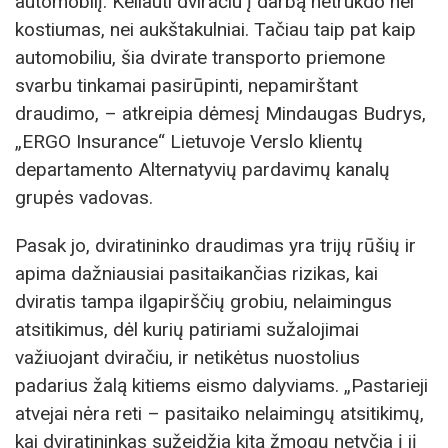
automobilį. Keliauti dviračiu į darbą netrukdo nei
kostiumas, nei aukštakulniai. Tačiau taip pat kaip
automobiliu, šia dvirate transporto priemone
svarbu tinkamai pasirūpinti, nepamirštant
draudimo, – atkreipia dėmesį Mindaugas Budrys,
„ERGO Insurance“ Lietuvoje Verslo klientų
departamento Alternatyvių pardavimų kanalų
grupės vadovas.
Pasak jo, dviratininko draudimas yra trijų rūšių ir
apima dažniausiai pasitaikančias rizikas, kai
dviratis tampa ilgapirščių grobiu, nelaimingus
atsitikimus, dėl kurių patiriami sužalojimai
važiuojant dviračiu, ir netikėtus nuostolius
padarius žalą kitiems eismo dalyviams. „Pastarieji
atvejai nėra reti – pasitaiko nelaimingų atsitikimų,
kai dviratininkas sužeidžia kitą žmogų netyčia į jį