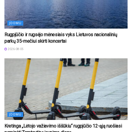
ĮDOMU
Rugpjūčio ir rugsėjo mėnesiais vyks Lietuvos nacionalinių
parkų 35-mečiui skirti koncertai
2026-08-05
ĮDOMU
Kretinga „Lėtojo važiavimo iššūkiu“ rugpjūčio 12-ąją ruošiasi