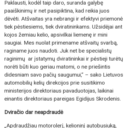
Paklausti, kodėl taip daro, suranda galybę
paaiškinimų ir net pasipiktina, kad reikia juos
dėvėti. Atšvaitas yra nebrangi ir efektyvi priemonė
tiek pėstiesiems, tiek dviratininkams. Užsidėjai ant
kojos žemiau kelio, apsivilkai liemenę ir mini
saugiai. Mes nuolat primename atšvaitų svarbą,
raginame juos naudoti. Juk net be specialistų
raginimų ar įstatymų dviratininkai ir pėstieji turėtų
norėti būti kuo geriau matomi, o ne priešintis
didesniam savo pačių saugumui,” – sako Lietuvos
automobilių kelių direkcijos prie susitikimo
ministerijos direktoriaus pavaduotojas, laikinai
einantis direktoriaus pareigas Egidijus Skrodenis.
Dviračio dar neapdraudė
„Apdraudžiau motorolerį, kelioninį autobusiuką,