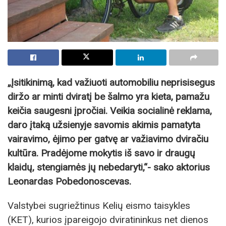
„Įsitikinimą, kad važiuoti automobiliu neprisisegus
diržo ar minti dviratį be šalmo yra kieta, pamažu
keičia saugesni įpročiai. Veikia socialinė reklama,
daro įtaką užsienyje savomis akimis pamatyta
vairavimo, ėjimo per gatvę ar važiavimo dviračiu
kultūra. Pradėjome mokytis iš savo ir draugų
klaidų, stengiamės jų nebedaryti,“- sako aktorius
Leonardas Pobedonoscevas.
Valstybei sugriežtinus Kelių eismo taisykles
(KET), kurios įpareigojo dviratininkus net dienos