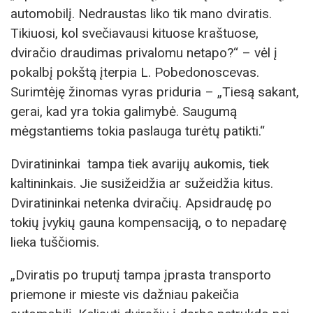
automobilį. Nedraustas liko tik mano dviratis.
Tikiuosi, kol svečiavausi kituose kraštuose,
dviračio draudimas privalomu netapo?“ – vėl į
pokalbį pokštą įterpia L. Pobedonoscevas.
Surimtėję žinomas vyras priduria – „Tiesą sakant,
gerai, kad yra tokia galimybė. Saugumą
mėgstantiems tokia paslauga turėtų patikti.“
Dviratininkai tampa tiek avarijų aukomis, tiek
kaltininkais. Jie susižeidžia ar sužeidžia kitus.
Dviratininkai netenka dviračių. Apsidraudę po
tokių įvykių gauna kompensaciją, o to nepadarę
lieka tuščiomis.
„Dviratis po truputį tampa įprasta transporto
priemone ir mieste vis dažniau pakeičia