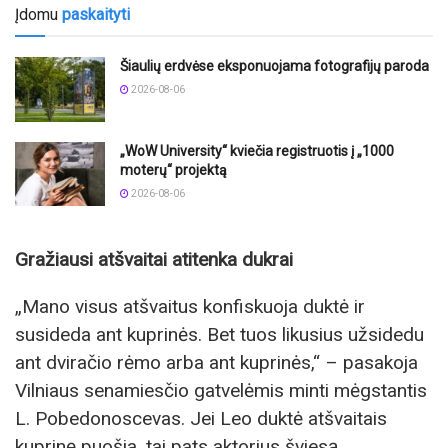
Įdomu
paskaityti
Šiaulių erdvėse eksponuojama fotografijų paroda
2026-08-06
„WoW University“ kviečia registruotis į „1000
moterų“ projektą
2026-08-06
Gražiausi atšvaitai atitenka dukrai
„Mano visus atšvaitus konfiskuoja duktė ir
susideda ant kuprinės. Bet tuos likusius užsidedu
ant dviračio rėmo arba ant kuprinės,“ – pasakoja
Vilniaus senamiesčio gatvelėmis minti mėgstantis
L. Pobedonoscevas. Jei Leo duktė atšvaitais
kuprinę puošia, tai pats aktorius šviesą