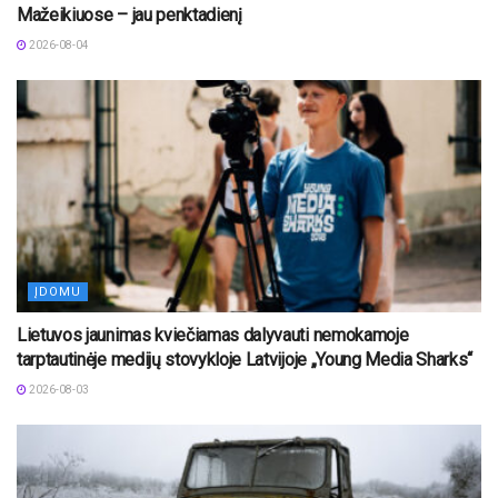
Mažeikiuose – jau penktadienį
2026-08-04
ĮDOMU
Lietuvos jaunimas kviečiamas dalyvauti nemokamoje
tarptautinėje medijų stovykloje Latvijoje „Young Media Sharks“
2026-08-03