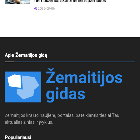
nemokamos skaitmeninės pamokos
2026-08-06
Apie Žemaitijos gidą
Žemaitijos krašto naujienų portalas, pateikiantis tiesiai Tau
aktualias žinias ir įvykius.
Populiariausi