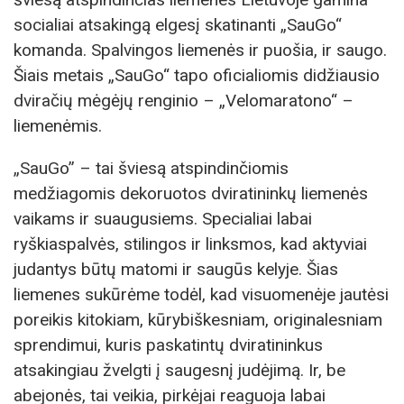
socialiai atsakingą elgesį skatinanti „SauGo“
komanda. Spalvingos liemenės ir puošia, ir saugo.
Šiais metais „SauGo“ tapo oficialiomis didžiausio
dviračių mėgėjų renginio – „Velomaratono“ –
liemenėmis.
„SauGo” – tai šviesą atspindinčiomis
medžiagomis dekoruotos dviratininkų liemenės
vaikams ir suaugusiems. Specialiai labai
ryškiaspalvės, stilingos ir linksmos, kad aktyviai
judantys būtų matomi ir saugūs kelyje. Šias
liemenes sukūrėme todėl, kad visuomenėje jautėsi
poreikis kitokiam, kūrybiškesniam, originalesniam
sprendimui, kuris paskatintų dviratininkus
atsakingiau žvelgti į saugesnį judėjimą. Ir, be
abejonės, tai veikia, pirkėjai reaguoja labai