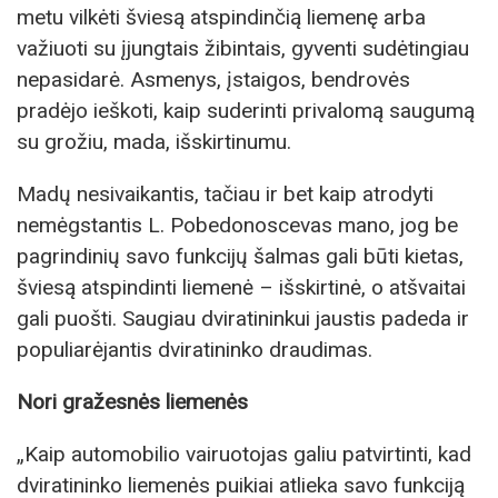
metu vilkėti šviesą atspindinčią liemenę arba
važiuoti su įjungtais žibintais, gyventi sudėtingiau
nepasidarė. Asmenys, įstaigos, bendrovės
pradėjo ieškoti, kaip suderinti privalomą saugumą
su grožiu, mada, išskirtinumu.
Madų nesivaikantis, tačiau ir bet kaip atrodyti
nemėgstantis L. Pobedonoscevas mano, jog be
pagrindinių savo funkcijų šalmas gali būti kietas,
šviesą atspindinti liemenė – išskirtinė, o atšvaitai
gali puošti. Saugiau dviratininkui jaustis padeda ir
populiarėjantis dviratininko draudimas.
Nori gražesnės liemenės
„Kaip automobilio vairuotojas galiu patvirtinti, kad
dviratininko liemenės puikiai atlieka savo funkciją