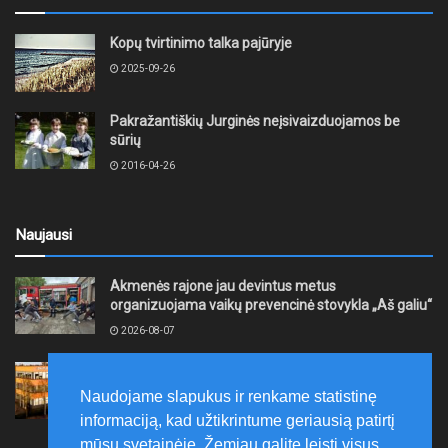
Kopų tvirtinimo talka pajūryje
2025-09-26
Pakražantiškių Jurginės neįsivaizduojamos be
sūrių
2016-04-26
Naujausi
Akmenės rajone jau devintus metus
organizuojama vaikų prevencinė stovykla „Aš galiu“
2026-08-07
Telšių rajone projektas – skatinti pradedančiųjų
smulkiojo ir vidutinio verslo subjektų kūrimąsi
Naudojame slapukus ir renkame statistinę
2026-08-07
informaciją, kad užtikrintume geriausią patirtį
mūsų svetainėje. Žemiau galite leisti visus