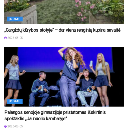
ĮDOMU
„Gargždų kūrybos stotyje“ – dar viena renginių kupina savaitė
2026-08-05
ĮDOMU
Palangos senojoje gimnazijoje pristatomas išskirtinis
spektaklis „Jaunuolio kambaryje“
2026-08-05