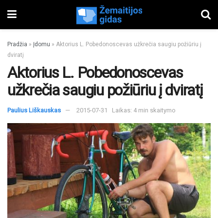
Pradžia
»
Įdomu
»
Aktorius L. Pobedonoscevas užkrečia saugiu požiūriu į
dviratį
Aktorius L. Pobedonoscevas
užkrečia saugiu požiūriu į dviratį
Paulius Liškauskas
2015-07-31
Laikas: 4 min skaitymo