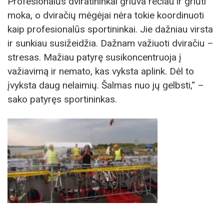
Profesionalūs dviratininkai griūva rečiau ir griūti
moka, o dviračių mėgėjai nėra tokie koordinuoti
kaip profesionalūs sportininkai. Jie dažniau virsta
ir sunkiau susižeidžia. Dažnam važiuoti dviračiu –
stresas. Mažiau patyrę susikoncentruoja į
važiavimą ir nemato, kas vyksta aplink. Dėl to
įvyksta daug nelaimių. Šalmas nuo jų gelbsti,“ –
sako patyręs sportininkas.