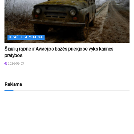
KRAŠTO APSAUGA
Šiaulių rajone ir Aviacijos bazės prieigose vyks karinės
pratybos
2026-08-03
Reklama