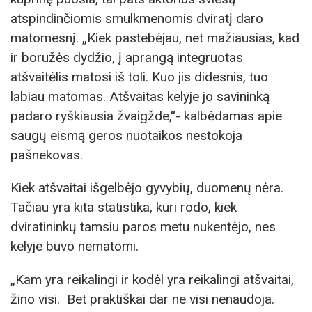
atspindinčiomis smulkmenomis dviratį daro
matomesnį. „Kiek pastebėjau, net mažiausias, kad
ir boružės dydžio, į aprangą integruotas
atšvaitėlis matosi iš toli. Kuo jis didesnis, tuo
labiau matomas. Atšvaitas kelyje jo savininką
padaro ryškiausia žvaigžde,“- kalbėdamas apie
saugų eismą geros nuotaikos nestokoja
pašnekovas.
Kiek atšvaitai išgelbėjo gyvybių, duomenų nėra.
Tačiau yra kita statistika, kuri rodo, kiek
dviratininkų tamsiu paros metu nukentėjo, nes
kelyje buvo nematomi.
„Kam yra reikalingi ir kodėl yra reikalingi atšvaitai,
žino visi. Bet praktiškai dar ne visi nenaudoja.