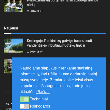
Pakražantiškių Jurginės neįsivaizduojamos be
sūrių
2016-04-26
Naujausi
Kretingoje, Penkininkų gatvėje bus nutiesti
vandentiekio ir buitinių nuotekų tinklai
2026-08-07
Rugpjūčio 7–9 dienomis Žemaičių apygardos 3-ioji
rinktinė vykdys karines pratybas
Naudojame slapukus ir renkame statistinę
2026-08-07
informaciją, kad užtikrintume geriausią patirtį
mūsų svetainėje. Žemiau galite leisti visus
slapukus ar išsaugoti tik tuos, kurie jums
aktualūs.
Plačiau
Techniniai
Techniniai
Paskelbk naujieną
Rašyti redakcijai
Reklama
Rinkodaros
Rinkodaros
Privatumo politika
Susisiekite