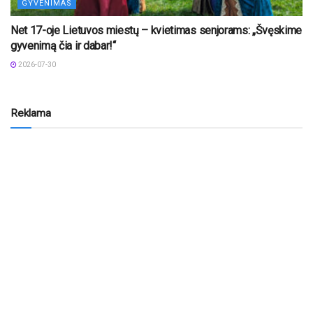
GYVENIMAS
Net 17-oje Lietuvos miestų – kvietimas senjorams: „Švęskime
gyvenimą čia ir dabar!“
2026-07-30
Reklama