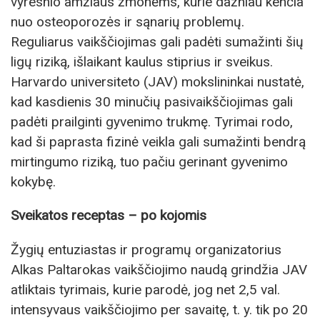
vyresnio amžiaus žmonėms, kurie dažniau kenčia
nuo osteoporozės ir sąnarių problemų.
Reguliarus vaikščiojimas gali padėti sumažinti šių
ligų riziką, išlaikant kaulus stiprius ir sveikus.
Harvardo universiteto (JAV) mokslininkai nustatė,
kad kasdienis 30 minučių pasivaikščiojimas gali
padėti prailginti gyvenimo trukmę. Tyrimai rodo,
kad ši paprasta fizinė veikla gali sumažinti bendrą
mirtingumo riziką, tuo pačiu gerinant gyvenimo
kokybę.
Sveikatos receptas – po kojomis
Žygių entuziastas ir programų organizatorius
Alkas Paltarokas vaikščiojimo naudą grindžia JAV
atliktais tyrimais, kurie parodė, jog net 2,5 val.
intensyvaus vaikščiojimo per savaitę, t. y. tik po 20