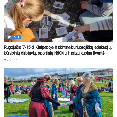
ĮDOMU
Rugpjūčio 7-15 d. Klaipėdoje išskirtinė buriuotojiškų edukacijų,
kūrybinių dirbtuvių, sportinių iššūkių ir prizų kupina šventė
2026-07-31