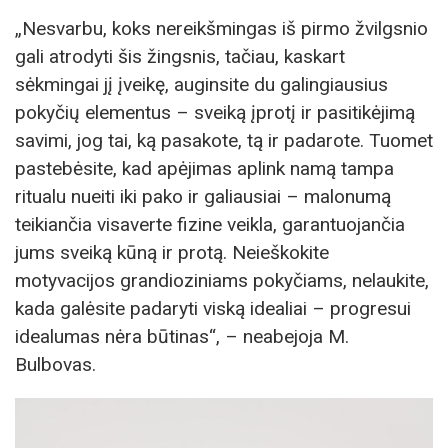
„Nesvarbu, koks nereikšmingas iš pirmo žvilgsnio
gali atrodyti šis žingsnis, tačiau, kaskart
sėkmingai jį įveikę, auginsite du galingiausius
pokyčių elementus – sveiką įprotį ir pasitikėjimą
savimi, jog tai, ką pasakote, tą ir padarote. Tuomet
pastebėsite, kad apėjimas aplink namą tampa
ritualu nueiti iki pako ir galiausiai – malonumą
teikiančia visaverte fizine veikla, garantuojančia
jums sveiką kūną ir protą. Neieškokite
motyvacijos grandioziniams pokyčiams, nelaukite,
kada galėsite padaryti viską idealiai – progresui
idealumas nėra būtinas“, – neabejoja M.
Bulbovas.