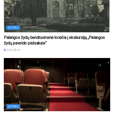
ĮDOMU
Palangos žydų bendruomenė kviečia į ekskursiją „Palangos
žydų paveldo pėdsakais“
2026-08-04
ĮDOMU