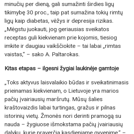
minučių per dieną, gali sumažinti širdies ligų
tikimybę 30 proc., taip pat sumažina tokių rimtų
ligų kaip diabetas, vėžys ir depresija rizikas.
„Mėgstu juokauti, jog geriausias sveikatos
receptas guli kiekvienam prie kojomis, tiesiog
imkite ir daugiau vaikščiokite – tai labai „rimtas
vaistas,“ – sako A. Paltarokas.
Kitas etapas – ilgesni žygiai laukinėje gamtoje
„Toks aktyvus laisvalaikio būdas ir sveikatinimasis
prieinamas kiekvienam, o Lietuvoje yra marios
pačių įvairiausių maršrutų. Mūsų šalies
kraštovaizdis labai turtingas, gražus ir pilnas
istorinių vietų. Žmonės nori derinti pramogą su
nauda – žygiuose išmokstama pačių įvairiausių
dalykų, kurie praverčia kasdieniame gyvenime,“ –