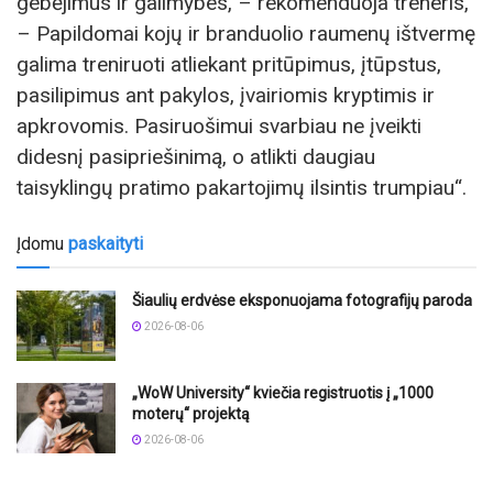
gebėjimus ir galimybes, – rekomenduoja treneris,
– Papildomai kojų ir branduolio raumenų ištvermę
galima treniruoti atliekant pritūpimus, įtūpstus,
pasilipimus ant pakylos, įvairiomis kryptimis ir
apkrovomis. Pasiruošimui svarbiau ne įveikti
didesnį pasipriešinimą, o atlikti daugiau
taisyklingų pratimo pakartojimų ilsintis trumpiau“.
Įdomu
paskaityti
Šiaulių erdvėse eksponuojama fotografijų paroda
2026-08-06
„WoW University“ kviečia registruotis į „1000
moterų“ projektą
2026-08-06