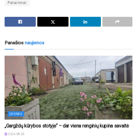
Patarimai
Panašios
naujienos
ĮDOMU
„Gargždų kūrybos stotyje“ – dar viena renginių kupina savaitė
2026-08-05