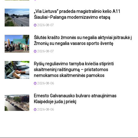
„Via Lietuva“ pradeda magistralinio kelio A11
Šiauliai–Palanga modernizavimo etapą
2026-08-07
Šilutės krašto žmonės su negalia aktyviai įsitraukė į
Žmonių su negalia vasaros sporto šventę
2026-08-07
Ryšių reguliavimo tarnyba kviečia stiprinti
skaitmeninį raštingumą – pristatomos
nemokamos skaitmeninės pamokos
2026-08-06
Ernesto Galvanausko bulvaro atnaujinimas
Klaipėdoje juda į priekį
2026-08-06