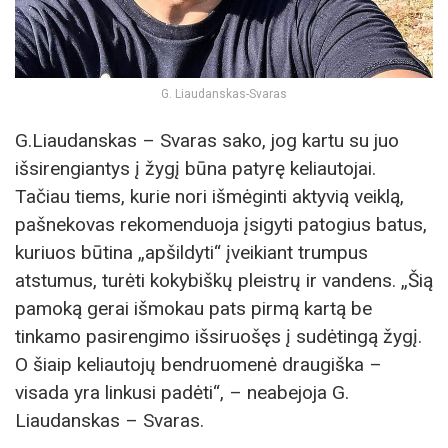
G. Liaudanskas-Svaras
G.Liaudanskas – Svaras sako, jog kartu su juo
išsirengiantys į žygį būna patyrę keliautojai.
Tačiau tiems, kurie nori išmėginti aktyvią veiklą,
pašnekovas rekomenduoja įsigyti patogius batus,
kuriuos būtina „apšildyti“ įveikiant trumpus
atstumus, turėti kokybiškų pleistrų ir vandens. „Šią
pamoką gerai išmokau pats pirmą kartą be
tinkamo pasirengimo išsiruošęs į sudėtingą žygį.
O šiaip keliautojų bendruomenė draugiška –
visada yra linkusi padėti“, – neabejoja G.
Liaudanskas – Svaras.