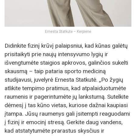
Ernesta Statkutė – Kerpienė
Didinkite fizinį krūvį palaipsniui, kad kūnas galėtų
prisitaikyti prie naujų intensyvumo lygių ir
išvengtumėte staigios apkrovos, galinčios sukelti
skausmą – taip pataria sporto mediciną
studijavusi, juvelyrė Ernesta Statkutė. „Po žygių
atlikite tempimo pratimus, kad atpalaiduotumėte
raumenis ir pagerintumėte jų lankstumą. Sutelkite
dėmesį į tas kūno vietas, kuriose dažnai kaupiasi
įtampa. Jūsų raumenys gali įsitempti reaguodami
į fizinį ir emocinį stresą. Gerkite daug vandens,
kad atstatytumėte prarastus skysčius ir