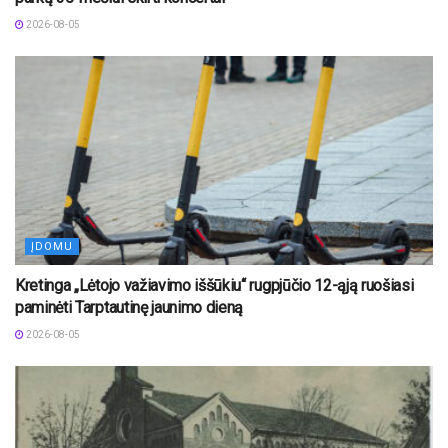
2026-08-05
ĮDOMU
Kretinga „Lėtojo važiavimo iššūkiu“ rugpjūčio 12-ąją ruošiasi
paminėti Tarptautinę jaunimo dieną
2026-08-05