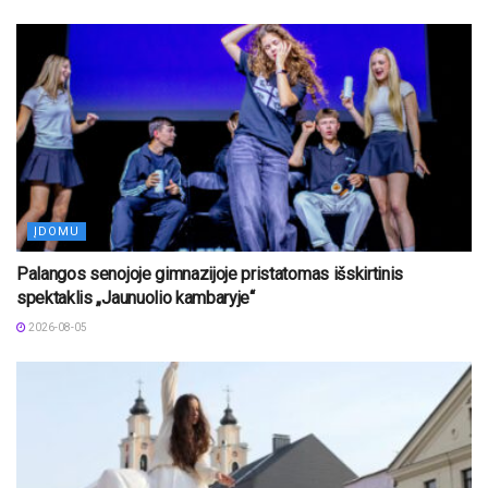
ĮDOMU
Palangos senojoje gimnazijoje pristatomas išskirtinis
spektaklis „Jaunuolio kambaryje“
2026-08-05