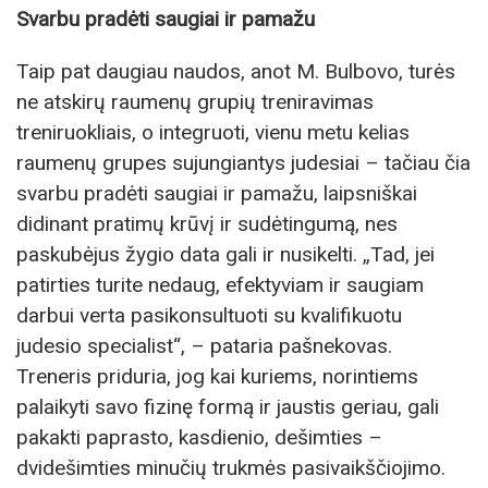
Svarbu pradėti saugiai ir pamažu
Taip pat daugiau naudos, anot M. Bulbovo, turės
ne atskirų raumenų grupių treniravimas
treniruokliais, o integruoti, vienu metu kelias
raumenų grupes sujungiantys judesiai – tačiau čia
svarbu pradėti saugiai ir pamažu, laipsniškai
didinant pratimų krūvį ir sudėtingumą, nes
paskubėjus žygio data gali ir nusikelti. „Tad, jei
patirties turite nedaug, efektyviam ir saugiam
darbui verta pasikonsultuoti su kvalifikuotu
judesio specialist“, – pataria pašnekovas.
Treneris priduria, jog kai kuriems, norintiems
palaikyti savo fizinę formą ir jaustis geriau, gali
pakakti paprasto, kasdienio, dešimties –
dvidešimties minučių trukmės pasivaikščiojimo.