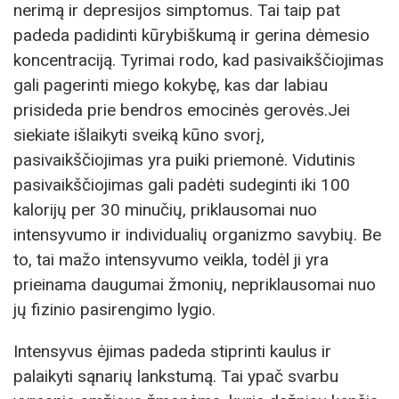
nerimą ir depresijos simptomus. Tai taip pat
padeda padidinti kūrybiškumą ir gerina dėmesio
koncentraciją. Tyrimai rodo, kad pasivaikščiojimas
gali pagerinti miego kokybę, kas dar labiau
prisideda prie bendros emocinės gerovės.Jei
siekiate išlaikyti sveiką kūno svorį,
pasivaikščiojimas yra puiki priemonė. Vidutinis
pasivaikščiojimas gali padėti sudeginti iki 100
kalorijų per 30 minučių, priklausomai nuo
intensyvumo ir individualių organizmo savybių. Be
to, tai mažo intensyvumo veikla, todėl ji yra
prieinama daugumai žmonių, nepriklausomai nuo
jų fizinio pasirengimo lygio.
Intensyvus ėjimas padeda stiprinti kaulus ir
palaikyti sąnarių lankstumą. Tai ypač svarbu