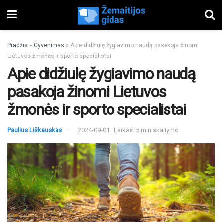
Pradžia
»
Gyvenimas
»
Apie didžiulę žygiavimo naudą pasakoja žinomi
Lietuvos žmonės ir sporto specialistai
Apie didžiulę žygiavimo naudą
pasakoja žinomi Lietuvos
žmonės ir sporto specialistai
Paulius Liškauskas
2024-09-01
Laikas: 5 min skaitymo