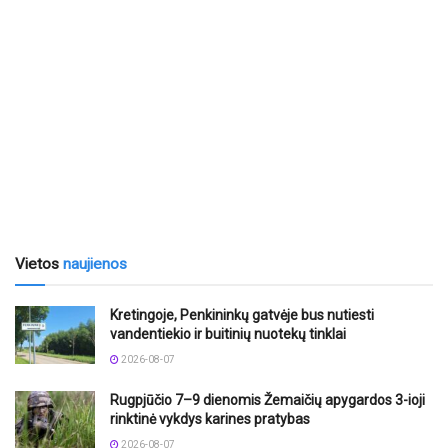
Vietos
naujienos
Kretingoje, Penkininkų gatvėje bus nutiesti
vandentiekio ir buitinių nuotekų tinklai
2026-08-07
Rugpjūčio 7–9 dienomis Žemaičių apygardos 3-ioji
rinktinė vykdys karines pratybas
2026-08-07