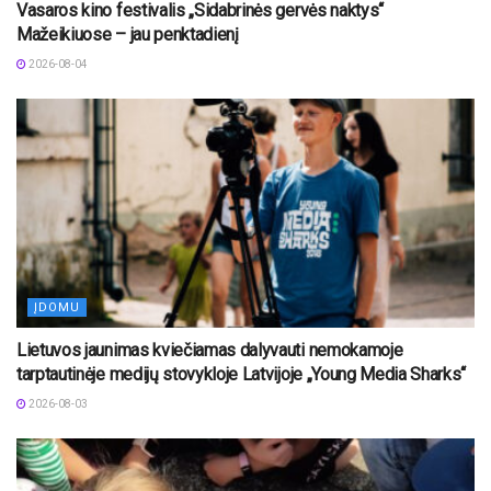
Vasaros kino festivalis „Sidabrinės gervės naktys“
Mažeikiuose – jau penktadienį
2026-08-04
ĮDOMU
Lietuvos jaunimas kviečiamas dalyvauti nemokamoje
tarptautinėje medijų stovykloje Latvijoje „Young Media Sharks“
2026-08-03