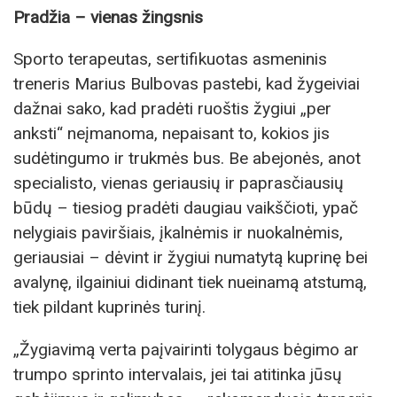
Pradžia – vienas žingsnis
Sporto terapeutas, sertifikuotas asmeninis
treneris Marius Bulbovas pastebi, kad žygeiviai
dažnai sako, kad pradėti ruoštis žygiui „per
anksti“ neįmanoma, nepaisant to, kokios jis
sudėtingumo ir trukmės bus. Be abejonės, anot
specialisto, vienas geriausių ir paprasčiausių
būdų – tiesiog pradėti daugiau vaikščioti, ypač
nelygiais paviršiais, įkalnėmis ir nuokalnėmis,
geriausiai – dėvint ir žygiui numatytą kuprinę bei
avalynę, ilgainiui didinant tiek nueinamą atstumą,
tiek pildant kuprinės turinį.
„Žygiavimą verta paįvairinti tolygaus bėgimo ar
trumpo sprinto intervalais, jei tai atitinka jūsų