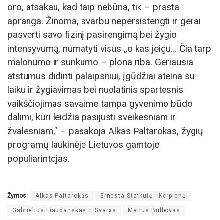
oro, atsakau, kad taip nebūna, tik – prasta
apranga. Žinoma, svarbu nepersistengti ir gerai
pasverti savo fizinį pasirengimą bei žygio
intensyvumą, numatyti visus „o kas jeigu… Čia tarp
malonumo ir sunkumo – plona riba. Geriausia
atstumus didinti palaipsniui, įgūdžiai ateina su
laiku ir žygiavimas bei nuolatinis spartesnis
vaikščiojimas savaime tampa gyvenimo būdo
dalimi, kuri leidžia pasijusti sveikesniam ir
žvalesniam,“ – pasakoja Alkas Paltarokas, žygių
programų laukinėje Lietuvos gamtoje
populiarintojas.
Žymos:
Alkas Paltarokas
Ernesta Statkutė - Kerpienė
Gabrielius Liaudanskas – Svaras
Marius Bulbovas