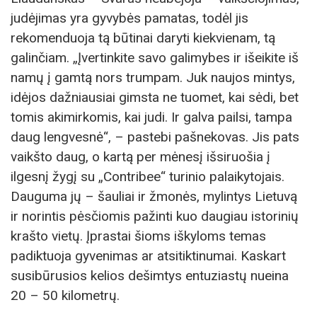
judėjimas yra gyvybės pamatas, todėl jis
rekomenduoja tą būtinai daryti kiekvienam, tą
galinčiam. „Įvertinkite savo galimybes ir išeikite iš
namų į gamtą nors trumpam. Juk naujos mintys,
idėjos dažniausiai gimsta ne tuomet, kai sėdi, bet
tomis akimirkomis, kai judi. Ir galva pailsi, tampa
daug lengvesnė“, – pastebi pašnekovas. Jis pats
vaikšto daug, o kartą per mėnesį išsiruošia į
ilgesnį žygį su „Contribee“ turinio palaikytojais.
Dauguma jų – šauliai ir žmonės, mylintys Lietuvą
ir norintis pėsčiomis pažinti kuo daugiau istorinių
krašto vietų. Įprastai šioms iškyloms temas
padiktuoja gyvenimas ar atsitiktinumai. Kaskart
susibūrusios kelios dešimtys entuziastų nueina
20 – 50 kilometrų.