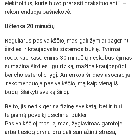
elektrolitus, kurie buvo prarasti prakaituojant“, –
rekomenduoja pašnekovė.
Užtenka 20 minučių
Reguliarus pasivaikščiojimas gali žymiai pagerinti
širdies ir kraujagyslių sistemos būklę. Tyrimai
rodo, kad kasdieninis 30 minučių neskubus ėjimas
sumažina širdies ligų riziką, mažina kraujospūdį
bei cholesterolio lygį. Amerikos širdies asociacija
rekomenduoja pasivaikščiojimą kaip vieną iš
būdų išlaikyti sveiką širdį.
Be to, jis ne tik gerina fizinę sveikatą, bet ir turi
teigiamą poveikį psichinei būklei.
Pasivaikščiojimas, ėjimas, žygiavimas gamtoje
arba tiesiog grynu oru gali sumažinti stresą,