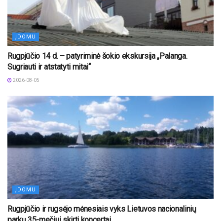
ĮDOMU
Rugpjūčio 14 d. – patyriminė šokio ekskursija „Palanga.
Sugriauti ir atstatyti mitai“
2026-08-05
ĮDOMU
Rugpjūčio ir rugsėjo mėnesiais vyks Lietuvos nacionalinių
parkų 35-mečiui skirti koncertai