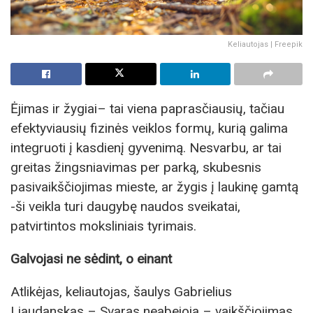
Keliautojas | Freepik
Ėjimas ir žygiai– tai viena paprasčiausių, tačiau
efektyviausių fizinės veiklos formų, kurią galima
integruoti į kasdienį gyvenimą. Nesvarbu, ar tai
greitas žingsniavimas per parką, skubesnis
pasivaikščiojimas mieste, ar žygis į laukinę gamtą
-ši veikla turi daugybę naudos sveikatai,
patvirtintos moksliniais tyrimais.
Galvojasi ne sėdint, o einant
Atlikėjas, keliautojas, šaulys Gabrielius
Liaudanskas – Svaras neabejoja – vaikščiojimas,