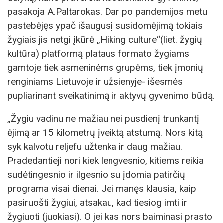
pasakoja A.Paltarokas. Dar po pandemijos metu
pastebėjęs ypač išaugusį susidomėjimą tokiais
žygiais jis netgi įkūrė „Hiking culture“(liet. žygių
kultūra) platformą plataus formato žygiams
gamtoje tiek asmeninėms grupėms, tiek įmonių
renginiams Lietuvoje ir užsienyje- išesmės
pupliarinant sveikatinimą ir aktyvų gyvenimo būdą.
„Žygiu vadinu ne mažiau nei pusdienį trunkantį
ėjimą ar 15 kilometrų įveiktą atstumą. Nors kitą
syk kalvotu reljefu užtenka ir daug mažiau.
Pradedantieji nori kiek lengvesnio, kitiems reikia
sudėtingesnio ir ilgesnio su įdomia patirčių
programa visai dienai. Jei manęs klausia, kaip
pasiruošti žygiui, atsakau, kad tiesiog imti ir
žygiuoti (juokiasi). O jei kas nors baiminasi prasto