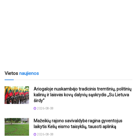
Vietos
naujienos
Ariogaloje nuskambėjo tradicinis tremtinių, politinių
kalinių ir laisvės kovų dalyvių sąskrydis „Su Lietuva
širdy“
2026-08-08
Mažeikių rajono savivaldybė ragina gyventojus
laikytis Kelių eismo taisyklių, tausoti aplinką
2026-08-08