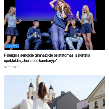
ĮDOMU
Palangos senojoje gimnazijoje pristatomas išskirtinis
spektaklis „Jaunuolio kambaryje“
2026-08-05