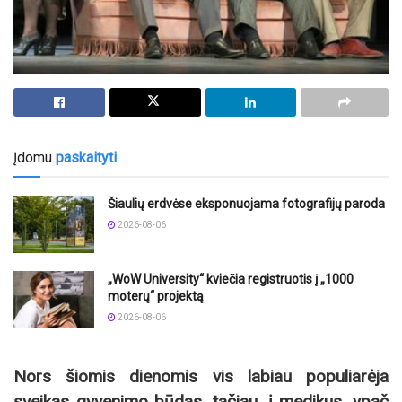
Įdomu
paskaityti
Šiaulių erdvėse eksponuojama fotografijų paroda
2026-08-06
„WoW University“ kviečia registruotis į „1000
moterų“ projektą
2026-08-06
Nors šiomis dienomis vis labiau populiarėja
sveikas gyvenimo būdas, tačiau, į medikus, ypač