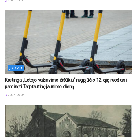
2026-08-05
ĮDOMU
Kretinga „Lėtojo važiavimo iššūkiu“ rugpjūčio 12-ąją ruošiasi
paminėti Tarptautinę jaunimo dieną
2026-08-05