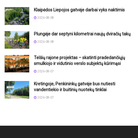
Klaipėdos Liepojos gatvėje darbai vyks naktimis
2026-08-08
Plungėje dar septyni kilometrai naujų dviračių takų
2026-08-08
Telšių rajone projektas – skatinti pradedančiųjų
smulkiojo ir vidutinio verslo subjektų kūrimąsi
2026-08-07
Kretingoje, Penkininkų gatvėje bus nutiesti
vandentiekio ir buitinių nuotekų tinklai
2026-08-07