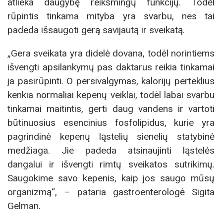
atlieka daugybę reikšmingų funkcijų. Todėl
rūpintis tinkama mityba yra svarbu, nes tai
padeda išsaugoti gerą savijautą ir sveikatą.
„Gera sveikata yra didelė dovana, todėl norintiems
išvengti apsilankymų pas daktarus reikia tinkamai
ja pasirūpinti. O persivalgymas, kalorijų perteklius
kenkia normaliai kepenų veiklai, todėl labai svarbu
tinkamai maitintis, gerti daug vandens ir vartoti
būtinuosius esencinius fosfolipidus, kurie yra
pagrindinė kepenų ląstelių sienelių statybinė
medžiaga. Jie padeda atsinaujinti ląstelės
dangalui ir išvengti rimtų sveikatos sutrikimų.
Saugokime savo kepenis, kaip jos saugo mūsų
organizmą“, – pataria gastroenterologė Sigita
Gelman.