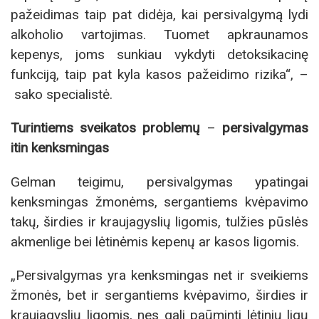
pažeidimas taip pat didėja, kai persivalgymą lydi
alkoholio vartojimas. Tuomet apkraunamos
kepenys, joms sunkiau vykdyti detoksikacinę
funkciją, taip pat kyla kasos pažeidimo rizika“, –
sako specialistė.
Turintiems sveikatos problemų
–
persivalgymas
itin kenksmingas
Gelman teigimu, persivalgymas ypatingai
kenksmingas žmonėms, sergantiems kvėpavimo
takų, širdies ir kraujagyslių ligomis, tulžies pūslės
akmenlige bei lėtinėmis kepenų ar kasos ligomis.
„Persivalgymas yra kenksmingas net ir sveikiems
žmonės, bet ir sergantiems kvėpavimo, širdies ir
kraujagyslių ligomis, nes gali paūminti lėtinių ligų