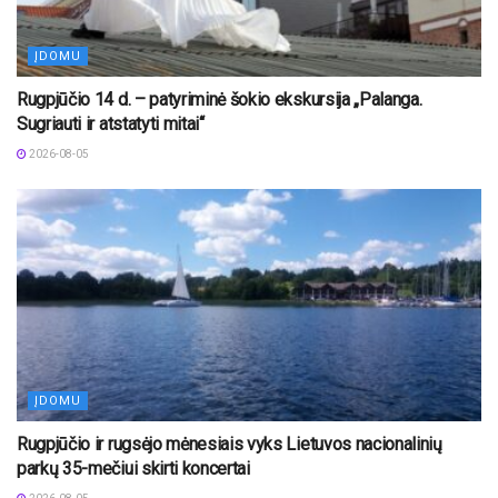
ĮDOMU
Rugpjūčio 14 d. – patyriminė šokio ekskursija „Palanga.
Sugriauti ir atstatyti mitai“
2026-08-05
ĮDOMU
Rugpjūčio ir rugsėjo mėnesiais vyks Lietuvos nacionalinių
parkų 35-mečiui skirti koncertai