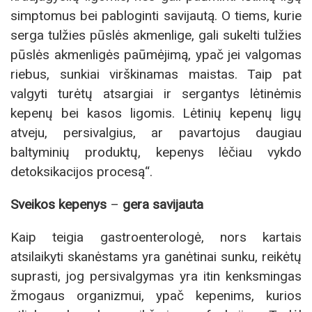
simptomus bei pabloginti savijautą. O tiems, kurie
serga tulžies pūslės akmenlige, gali sukelti tulžies
pūslės akmenligės paūmėjimą, ypač jei valgomas
riebus, sunkiai virškinamas maistas. Taip pat
valgyti turėtų atsargiai ir sergantys lėtinėmis
kepenų bei kasos ligomis. Lėtinių kepenų ligų
atveju, persivalgius, ar pavartojus daugiau
baltyminių produktų, kepenys lėčiau vykdo
detoksikacijos procesą“.
Sveikos kepenys
–
gera savijauta
Kaip teigia gastroenterologė, nors kartais
atsilaikyti skanėstams yra ganėtinai sunku, reikėtų
suprasti, jog persivalgymas yra itin kenksmingas
žmogaus organizmui, ypač kepenims, kurios