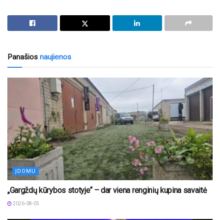
Panašios
naujienos
ĮDOMU
„Gargždų kūrybos stotyje“ – dar viena renginių kupina savaitė
2026-08-05