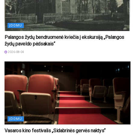
ĮDOMU
Palangos žydų bendruomenė kviečia į ekskursiją „Palangos
žydų paveldo pėdsakais“
2026-08-04
ĮDOMU
Vasaros kino festivalis „Sidabrinės gervės naktys“