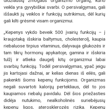
didžiausių žmogaus organizmo organų, kurio
veikla yra gyvybiškai svarbi. O persivalgymas, gali
iššaukti jų veiklos ir funkcijų sutrikimus, dėl kurių
gali kilti grėsmė visam organizmui.
„Kepenys vykdo beveik 500 įvairių funkcijų – į
kraujotaką išskiria baltymus, cholesterolį, kaupia
riebaluose tirpius vitaminus, dalyvauja gliukozės ir
tam tikrų hormonų apykaitoje, gamina ir išskiria
tulžį ir atlieka daugelį kitų organizmui labai
svarbių funkcijų. Todėl persivalgymas, ypač jeigu
jis kartojasi dažnai, ar kelias dienas iš eilės, gali
pakenkti šioms kepenų funkcijoms. Organizmas
negali suvartoti kalorijų pertekliaus, dėl to jos
kaupiamos riebalų pavidalu. Dėl šios priežasties
didėja nutukimo, nealkoholinės suriebėjusių
kepenų ligos, aterosklerozės rizika. Kepenų