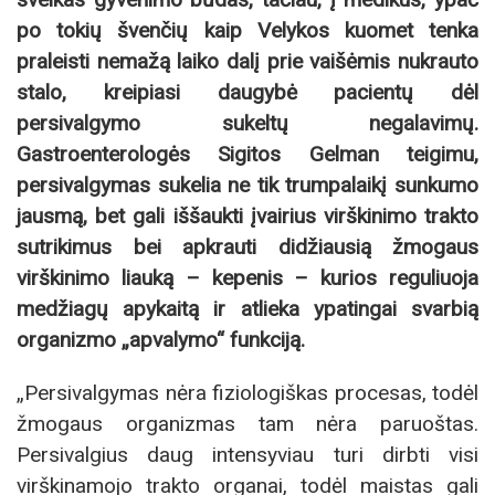
po tokių švenčių kaip Velykos kuomet tenka
praleisti nemažą laiko dalį prie vaišėmis nukrauto
stalo, kreipiasi daugybė pacientų dėl
persivalgymo sukeltų negalavimų.
Gastroenterologės Sigitos Gelman teigimu,
persivalgymas sukelia ne tik trumpalaikį sunkumo
jausmą, bet gali iššaukti įvairius virškinimo trakto
sutrikimus bei apkrauti didžiausią žmogaus
virškinimo liauką – kepenis – kurios reguliuoja
medžiagų apykaitą ir atlieka ypatingai svarbią
organizmo „apvalymo“ funkciją.
„Persivalgymas nėra fiziologiškas procesas, todėl
žmogaus organizmas tam nėra paruoštas.
Persivalgius daug intensyviau turi dirbti visi
virškinamojo trakto organai, todėl maistas gali