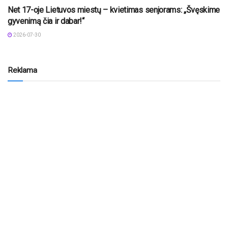
Net 17-oje Lietuvos miestų – kvietimas senjorams: „Švęskime
gyvenimą čia ir dabar!“
2026-07-30
Reklama