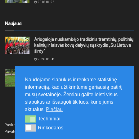
2016-04-26
Naujausi
Ariogaloje nuskambėjo tradicinis tremtinių, politinių
kalinių ir laisvės kovų dalyvių sąskrydis „Su Lietuva
širdy“
2026-08-08
Mažeikių rajono savivaldybė ragina gyventojus
laikytis Kelių eismo taisyklių, tausoti aplinką
Naudojame slapukus ir renkame statistinę
2026-08-08
informaciją, kad užtikrintume geriausią patirtį
mūsų svetainėje. Žemiau galite leisti visus
slapukus ar išsaugoti tik tuos, kurie jums
aktualūs.
Plačiau
Techniniai
Techniniai
Paskelbk naujieną
Rašyti redakcijai
Reklama
Rinkodaros
Rinkodaros
Privatumo politika
Susisiekite