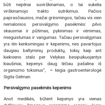
būti nepilnai suvirškinamas, o tai sukelia
virškinamojo trakto sutrikimus. Pačios
paprasčiausios, mažai grėsmingos, tačiau vis vien
nemalonios persivalgymo pasekmės: pilvo
skausmai ir pūtimas, pykinimas ir vėmimas,
mieguistumas ir vangumas. Tačiau persivalgymas
yra itin kenksmingas ir kepenims, nes pavartojus
daugiau baltyminių produktų, tokių kaip ant
kiekvieno stalo per Velykas besipuikuojantys
kiaušiniai, kepenys daug lėčiau pašalina iš
organizmo toksinus“,
–
teigia gastroenterologė
Sigita Gelman.
Persivalgymo pasekmės kepenims
Anot medikės, būtent kepenys yra vienas