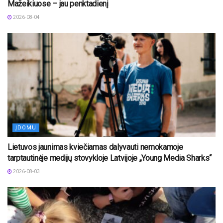
Mažeikiuose – jau penktadienį
2026-08-04
ĮDOMU
Lietuvos jaunimas kviečiamas dalyvauti nemokamoje
tarptautinėje medijų stovykloje Latvijoje „Young Media Sharks“
2026-08-03