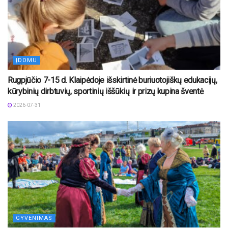
ĮDOMU
Rugpjūčio 7-15 d. Klaipėdoje išskirtinė buriuotojiškų edukacijų,
kūrybinių dirbtuvių, sportinių iššūkių ir prizų kupina šventė
2026-07-31
GYVENIMAS