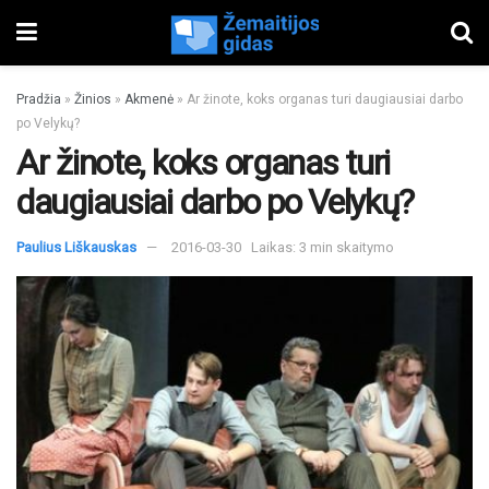
Pradžia
»
Žinios
»
Akmenė
»
Ar žinote, koks organas turi daugiausiai darbo
po Velykų?
Ar žinote, koks organas turi
daugiausiai darbo po Velykų?
Paulius Liškauskas
2016-03-30
Laikas: 3 min skaitymo