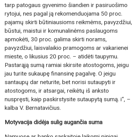
tarp patogaus gyvenimo šiandien ir pasiruošimo
rytojui, nes pagal ją rekomenduojama 50 proc.
pajamų skirti būtiniausioms reikmėms, pavyzdžiui,
būstui, maistui ir komunalinėms paslaugoms
apmokėti, 30 proc. galima skirti norams,
pavyzdžiui, laisvalaikio pramogoms ar vakarienei
mieste, o likusius 20 proc. – atidėti taupymu.
Pastarąją sumą ramiai skirsite atostogoms, jeigu
jau turite sukaupę finansinę pagalvę. O jeigu
santaupų dar neturite, bet norisi sutaupyti ir
atostogoms, ir atsargai, reikėtų iš anksto
nuspręsti, kaip paskirstysite sutaupytą sumą. i“, –
kalba V. Bernatavičius.
Motyvacija didėja sulig augančia suma
Namuose ar banko sąskaitoje laikomi pinigai