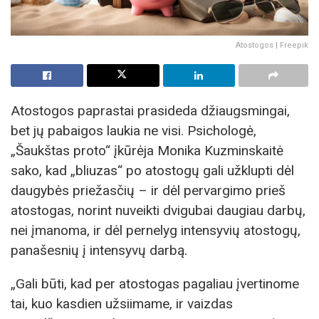
Atostogos | Freepik
Atostogos paprastai prasideda džiaugsmingai,
bet jų pabaigos laukia ne visi. Psichologė,
„Šaukštas proto“ įkūrėja Monika Kuzminskaitė
sako, kad „bliuzas“ po atostogų gali užklupti dėl
daugybės priežasčių – ir dėl pervargimo prieš
atostogas, norint nuveikti dvigubai daugiau darbų,
nei įmanoma, ir dėl pernelyg intensyvių atostogų,
panašesnių į intensyvų darbą.
„Gali būti, kad per atostogas pagaliau įvertinome
tai, kuo kasdien užsiimame, ir vaizdas