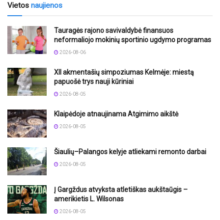
Vietos
naujienos
Tauragės rajono savivaldybė finansuos
neformaliojo mokinių sportinio ugdymo programas
2026-08-06
XII akmentašių simpoziumas Kelmėje: miestą
papuošė trys nauji kūriniai
2026-08-05
Klaipėdoje atnaujinama Atgimimo aikštė
2026-08-05
Šiaulių–Palangos kelyje atliekami remonto darbai
2026-08-05
Į Gargždus atvyksta atletiškas aukštaūgis –
amerikietis L. Wilsonas
2026-08-05