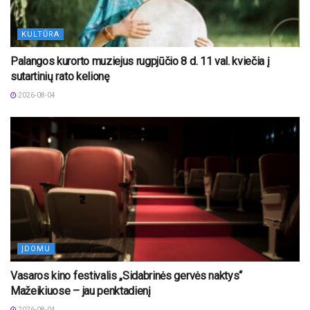
KULTŪRA
Palangos kurorto muziejus rugpjūčio 8 d. 11 val. kviečia į
sutartinių rato kelionę
2026-08-04
ĮDOMU
Vasaros kino festivalis „Sidabrinės gervės naktys“
Mažeikiuose – jau penktadienį
2026-08-04