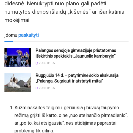
didesnė. Nenukrypti nuo plano gali padėti
numatytos dienos išlaidų „kišenės“ ar išankstiniai
mokėjimai.
Įdomu
paskaityti
Palangos senojoje gimnazijoje pristatomas
išskirtinis spektaklis „Jaunuolio kambaryje“
2026-08-05
Rugpjūčio 14 d. – patyriminė šokio ekskursija
„Palanga. Sugriauti ir atstatyti mitai“
2026-08-05
Kuzminskaitės teigimu, geriausia į buvusį taupymo
režimą grįžti iš karto, o ne „nuo ateinančio pirmadienio“,
ar „po to, kai atsigausiu“, nes atidėjimas paprastai
problemą tik gilina.