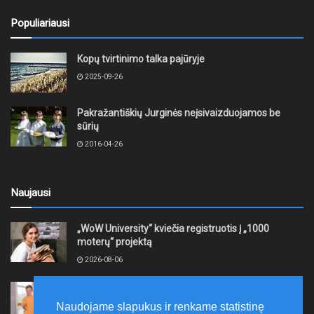
Populiariausi
Kopų tvirtinimo talka pajūryje
2025-09-26
Pakražantiškių Jurginės neįsivaizduojamos be
sūrių
2016-04-26
Naujausi
„WoW University“ kviečia registruotis į „1000
moterų“ projektą
2026-08-06
Tauragės rajono savivaldybė finansuos
neformaliojo mokinių sportinio ugdymo programas
Naudojame slapukus ir renkame statistinę