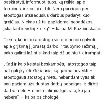
paskirstyti, informuoti tuos, ką reikia, apie
terminus, ir ramiai dirbti. Nėra pareigos per
atostogas atsiradusius darbus padaryti kuo
greičiau. Niekas už tai papildomai nepadėkos,
įskaitant ir vidinį kritiką“, – kalba M. Kuzminskaitė.
Tiems, kurie po atostogų vis dar nenori galvoti
apie grįžimą į įprastą darbo ir taupymo režimą, ji
sako galinti lažintis, kad taip džiugintų tik trumpai .
„Kad ir kaip keistai beskambėtų, atostogos taip
pat gali įkyrėti. Geriausia, ką galima nuveikti –
atostogauti atostogų metu, nebandant vytis tik
sau pačiam užsiduotas darbų pabaigas, ir dirbti
darbo metu – o ne mintimis ilgėtis to, ko jau
nebėra“, – kalba psichologė.