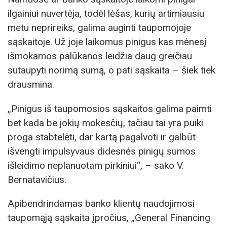
ilgainiui nuvertėja, todėl lėšas, kurių artimiausiu
metu neprireiks, galima auginti taupomojoje
sąskaitoje. Už joje laikomus pinigus kas mėnesį
išmokamos palūkanos leidžia daug greičiau
sutaupyti norimą sumą, o pati sąskaita – šiek tiek
drausmina.
„Pinigus iš taupomosios sąskaitos galima paimti
bet kada be jokių mokesčių, tačiau tai yra puiki
proga stabtelėti, dar kartą pagalvoti ir galbūt
išvengti impulsyvaus didesnės pinigų sumos
išleidimo neplanuotam pirkiniui“, – sako V.
Bernatavičius.
Apibendrindamas banko klientų naudojimosi
taupomąją sąskaita įpročius, „General Financing