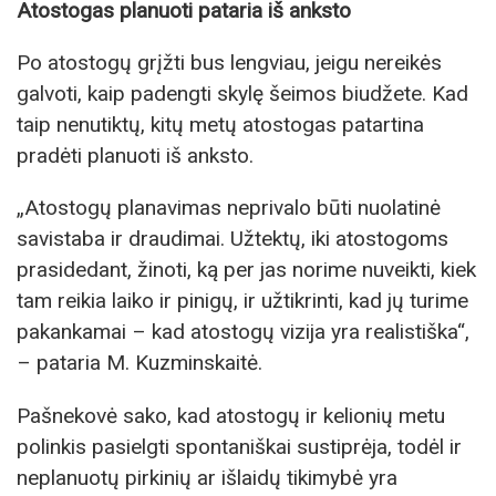
Atostogas planuoti pataria iš anksto
Po atostogų grįžti bus lengviau, jeigu nereikės
galvoti, kaip padengti skylę šeimos biudžete. Kad
taip nenutiktų, kitų metų atostogas patartina
pradėti planuoti iš anksto.
„Atostogų planavimas neprivalo būti nuolatinė
savistaba ir draudimai. Užtektų, iki atostogoms
prasidedant, žinoti, ką per jas norime nuveikti, kiek
tam reikia laiko ir pinigų, ir užtikrinti, kad jų turime
pakankamai – kad atostogų vizija yra realistiška“,
– pataria M. Kuzminskaitė.
Pašnekovė sako, kad atostogų ir kelionių metu
polinkis pasielgti spontaniškai sustiprėja, todėl ir
neplanuotų pirkinių ar išlaidų tikimybė yra