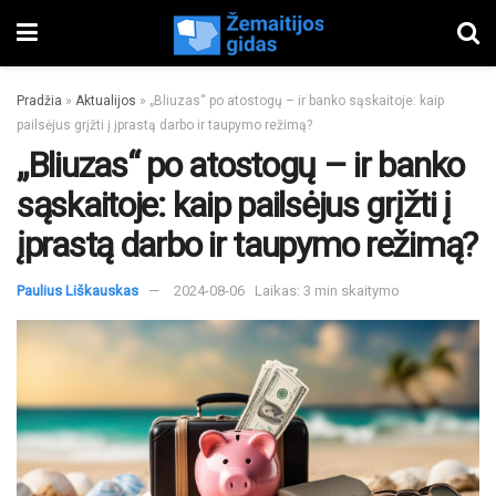
Pradžia
»
Aktualijos
»
„Bliuzas“ po atostogų – ir banko sąskaitoje: kaip
pailsėjus grįžti į įprastą darbo ir taupymo režimą?
„Bliuzas“ po atostogų – ir banko
sąskaitoje: kaip pailsėjus grįžti į
įprastą darbo ir taupymo režimą?
Paulius Liškauskas
2024-08-06
Laikas: 3 min skaitymo