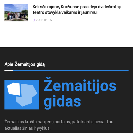
Kelmės rajone, Kražiuose prasidėjo dvidešimtoji
teatro stovykla vaikams ir jaunimui
2026-08-05
Apie Žemaitijos gidą
Žemaitijos krašto naujienų portalas, pateikiantis tiesiai Tau
aktualias žinias ir įvykius.