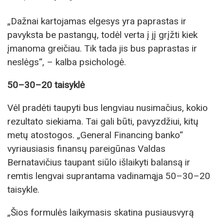
„Dažnai kartojamas elgesys yra paprastas ir
pavyksta be pastangų, todėl verta į jį grįžti kiek
įmanoma greičiau. Tik tada jis bus paprastas ir
neslėgs“, – kalba psichologė.
50–30–20 taisyklė
Vėl pradėti taupyti bus lengviau nusimačius, kokio
rezultato siekiama. Tai gali būti, pavyzdžiui, kitų
metų atostogos. „General Financing banko“
vyriausiasis finansų pareigūnas Valdas
Bernatavičius taupant siūlo išlaikyti balansą ir
remtis lengvai suprantama vadinamąja 50–30–20
taisykle.
„Šios formulės laikymasis skatina pusiausvyrą