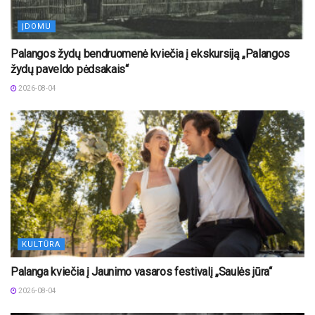
ĮDOMU
Palangos žydų bendruomenė kviečia į ekskursiją „Palangos
žydų paveldo pėdsakais“
2026-08-04
KULTŪRA
Palanga kviečia į Jaunimo vasaros festivalį „Saulės jūra“
2026-08-04