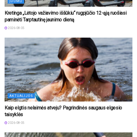
ĮDOMU
Kretinga „Lėtojo važiavimo iššūkiu“ rugpjūčio 12-ąją ruošiasi
paminėti Tarptautinę jaunimo dieną
2026-08-05
AKTUALIJOS
Kaip elgtis nelaimės atveju? Pagrindinės saugaus elgesio
taisyklės
2026-08-05