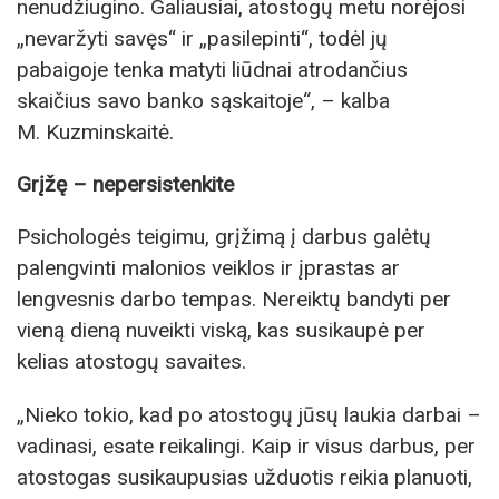
nenudžiugino. Galiausiai, atostogų metu norėjosi
„nevaržyti savęs“ ir „pasilepinti“, todėl jų
pabaigoje tenka matyti liūdnai atrodančius
skaičius savo banko sąskaitoje“, – kalba
M. Kuzminskaitė.
Grįžę – nepersistenkite
Psichologės teigimu, grįžimą į darbus galėtų
palengvinti malonios veiklos ir įprastas ar
lengvesnis darbo tempas. Nereiktų bandyti per
vieną dieną nuveikti viską, kas susikaupė per
kelias atostogų savaites.
„Nieko tokio, kad po atostogų jūsų laukia darbai –
vadinasi, esate reikalingi. Kaip ir visus darbus, per
atostogas susikaupusias užduotis reikia planuoti,