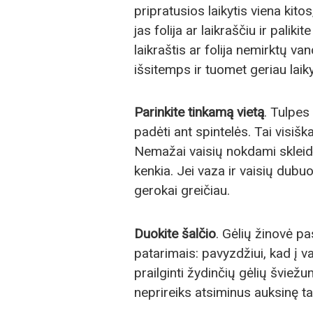
pripratusios laikytis viena kitos
jas folija ar laikraščiu ir palik
laikraštis ar folija nemirktų va
išsitemps ir tuomet geriau laiky
Parinkite tinkamą vietą
. Tulpes
padėti ant spintelės. Tai visiška
Nemažai vaisių nokdami skleidž
kenkia. Jei vaza ir vaisių dubuo
gerokai greičiau.
Duokite šalčio
. Gėlių žinovė pa
patarimais: pavyzdžiui, kad į 
prailginti žydinčių gėlių šviežu
neprireiks atsiminus auksinę ta