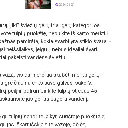
2026-06-24
varą
. „Iki“ šviežių gėlių ir augalų kategorijos
vote tulpių puokštę, nepulkite iš karto merkti į
 Dažnas pamiršta, kokia svarbi yra stiklo švara –
i neišsilaikys, jeigu ji nebus idealiai švari.
iai pakeisti vandens šviežiu.
s vazą, vis dar nereikia skubėti merkti gėlių –
pės greičiau nulenks savo galvas, sako V.
rų peilį ir patrumpinkite tulpių stiebus 45
askatinsite jas geriau sugerti vandenį.
eigu tulpių nenorite laikyti surištoje puokštėje,
gu jas iškart išskleisite vazoje, gėlės,