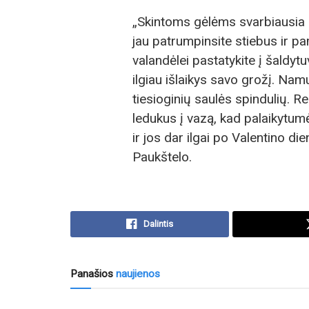
„Skintoms gėlėms svarbiausia –
jau patrumpinsite stiebus ir p
valandėlei pastatykite į šaldytuv
ilgiau išlaikys savo grožį. Namu
tiesioginių saulės spindulių. 
ledukus į vazą, kad palaikytum
ir jos dar ilgai po Valentino 
Paukštelo.
Dalintis
Panašios
naujienos