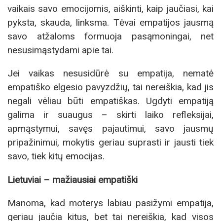
vaikais savo emocijomis, aiškinti, kaip jaučiasi, kai
pyksta, skauda, linksma. Tėvai empatijos jausmą
savo atžaloms formuoja pasąmoningai, net
nesusimąstydami apie tai.
Jei vaikas nesusidūrė su empatija, nematė
empatiško elgesio pavyzdžių, tai nereiškia, kad jis
negali vėliau būti empatiškas. Ugdyti empatiją
galima ir suaugus – skirti laiko refleksijai,
apmąstymui, savęs pajautimui, savo jausmų
pripažinimui, mokytis geriau suprasti ir jausti tiek
savo, tiek kitų emocijas.
Lietuviai – mažiausiai empatiški
Manoma, kad moterys labiau pasižymi empatija,
geriau jaučia kitus, bet tai nereiškia, kad visos