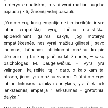
moterys empatiškos, o visi vyrai mažiau sugeba
įsijausti į kitų žmonių vidinį pasaulį.
„Yra moterų, kurių empatija ne itin išreikšta, ir yra
labai empatiškų vyrų, tačiau statistiškai
apibendrinant galima sakyti, jog moterys
empatiškesnės, nes vyrai mažiau gilinasi į savo
jausmus, būsenas, atitinkamai mažiau kreipia
dėmesio ir į tai, kaip jaučiasi kiti žmonės, – sako
psichologas M. Daugelavičius. – Vyrai yra
valingesni, ką reikia, tą ir daro, o kaip kam tai
atrodo, jiems yra mažiau svarbu. O štai moterys
labiau linkusios palaikyti santykius, yra šiek tiek
lankstesnės, empatija ir lankstumas – gretutiniai
dalykai.“