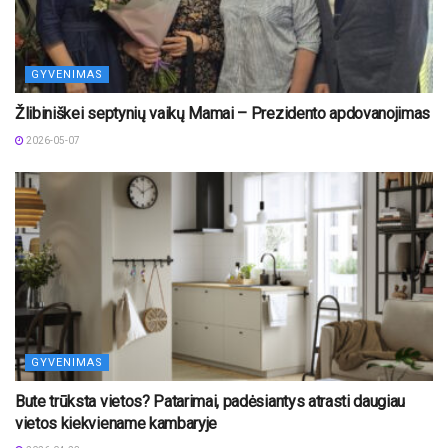
GYVENIMAS
Žlibiniškei septynių vaikų Mamai – Prezidento apdovanojimas
2026-05-07
GYVENIMAS
Bute trūksta vietos? Patarimai, padėsiantys atrasti daugiau
vietos kiekviename kambaryje