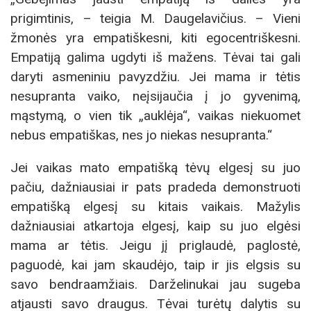
prigimtinis, – teigia M. Daugelavičius. – Vieni
žmonės yra empatiškesni, kiti egocentriškesni.
Empatiją galima ugdyti iš mažens. Tėvai tai gali
daryti asmeniniu pavyzdžiu. Jei mama ir tėtis
nesupranta vaiko, neįsijaučia į jo gyvenimą,
mąstymą, o vien tik „auklėja“, vaikas niekuomet
nebus empatiškas, nes jo niekas nesupranta.“
Jei vaikas mato empatišką tėvų elgesį su juo
pačiu, dažniausiai ir pats pradeda demonstruoti
empatišką elgesį su kitais vaikais. Mažylis
dažniausiai atkartoja elgesį, kaip su juo elgėsi
mama ar tėtis. Jeigu jį priglaudė, paglostė,
paguodė, kai jam skaudėjo, taip ir jis elgsis su
savo bendraamžiais. Darželinukai jau sugeba
atjausti savo draugus. Tėvai turėtų dalytis su