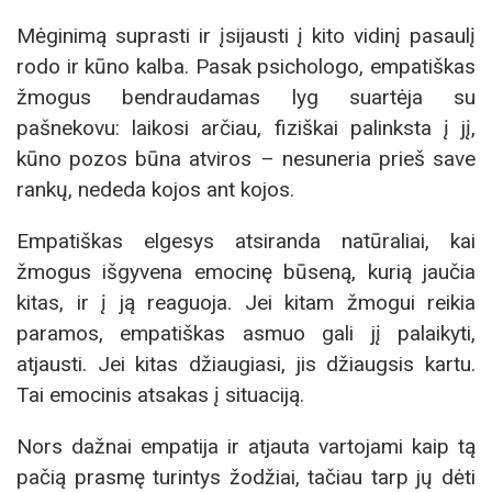
Mėginimą suprasti ir įsijausti į kito vidinį pasaulį
rodo ir kūno kalba. Pasak psichologo, empatiškas
žmogus bendraudamas lyg suartėja su
pašnekovu: laikosi arčiau, fiziškai palinksta į jį,
kūno pozos būna atviros – nesuneria prieš save
rankų, nededa kojos ant kojos.
Empatiškas elgesys atsiranda natūraliai, kai
žmogus išgyvena emocinę būseną, kurią jaučia
kitas, ir į ją reaguoja. Jei kitam žmogui reikia
paramos, empatiškas asmuo gali jį palaikyti,
atjausti. Jei kitas džiaugiasi, jis džiaugsis kartu.
Tai emocinis atsakas į situaciją.
Nors dažnai empatija ir atjauta vartojami kaip tą
pačią prasmę turintys žodžiai, tačiau tarp jų dėti