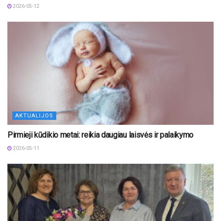
2026-05-12
AKTUALIJOS
Pirmieji kūdikio metai: reikia daugiau laisvės ir palaikymo
2026-05-11