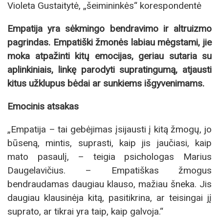
Violeta Gustaitytė, „šeimininkės“ korespondentė
Empatija yra sėkmingo bendravimo ir altruizmo
pagrindas. Empatiški žmonės labiau mėgstami, jie
moka atpažinti kitų emocijas, geriau sutaria su
aplinkiniais, linkę parodyti supratingumą, atjausti
kitus užklupus bėdai ar sunkiems išgyvenimams.
Emocinis atsakas
„Empatija – tai gebėjimas įsijausti į kitą žmogų, jo
būseną, mintis, suprasti, kaip jis jaučiasi, kaip
mato pasaulį, – teigia psichologas Marius
Daugelavičius. – Empatiškas žmogus
bendraudamas daugiau klauso, mažiau šneka. Jis
daugiau klausinėja kitą, pasitikrina, ar teisingai jį
suprato, ar tikrai yra taip, kaip galvoja.“