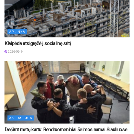
APLINKA
Klaipėda atsigręžė į socialinę sritį
2026-05-14
AKTUALIJOS
Dešimt metų kartu: Bendruomeniniai šeimos namai Šiauliuose