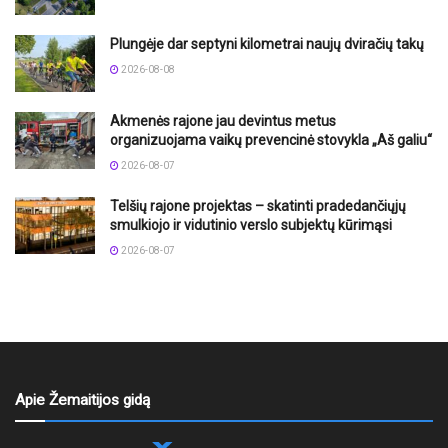
Plungėje dar septyni kilometrai naujų dviračių takų
2026-08-08
Akmenės rajone jau devintus metus
organizuojama vaikų prevencinė stovykla „Aš galiu“
2026-08-07
Telšių rajone projektas – skatinti pradedančiųjų
smulkiojo ir vidutinio verslo subjektų kūrimąsi
2026-08-07
Apie Žemaitijos gidą