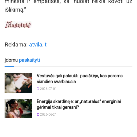
minkšta ir empatiška, kai nuolat reikia kovoti už
išlikimą.“
Reklama:
atvila.lt
Įdomu
paskaityti
Vestuvės gali palaukti: paaiškėjo, kas poroms
šiandien svarbiausia
2026-07-01
Energija skardinėje: ar „natūralūs“ energiniai
gėrimai tikrai geresni?
2026-06-24