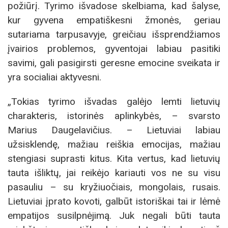
požiūrį. Tyrimo išvadose skelbiama, kad šalyse,
kur gyvena empatiškesni žmonės, geriau
sutariama tarpusavyje, greičiau išsprendžiamos
įvairios problemos, gyventojai labiau pasitiki
savimi, gali pasigirsti geresne emocine sveikata ir
yra socialiai aktyvesni.
„Tokias tyrimo išvadas galėjo lemti lietuvių
charakteris, istorinės aplinkybės, – svarsto
Marius Daugelavičius. – Lietuviai labiau
užsisklendę, mažiau reiškia emocijas, mažiau
stengiasi suprasti kitus. Kita vertus, kad lietuvių
tauta išliktų, jai reikėjo kariauti vos ne su visu
pasauliu – su kryžiuočiais, mongolais, rusais.
Lietuviai įprato kovoti, galbūt istoriškai tai ir lėmė
empatijos susilpnėjimą. Juk negali būti tauta