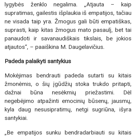
lygybės ženklo negalima. „Atjauta – kaip
supratimas, gailestis išplaukia iš empatijos, tačiau
ne visada taip yra. Žmogus gali būti empatiškas,
suprasti, kaip kitas žmogus mato pasaulį, bet tai
panaudoti ir savanaudiškais tikslais, be jokios
atjautos“, – paaiškina M. Daugelavičius.
Padeda palaikyti santykius
Mokėjimas bendrauti padeda sutarti su kitais
žmonėmis, o šių įgūdžių stoka trukdo pritapti,
dažnai būna nesėkmių priežastimi. Dėl
negebėjimo atpažinti emocinių būsenų, jausmų,
kyla daug nesusipratimų, netgi sugriūna, išyra
santykiai.
„Be empatijos sunku bendradarbiauti su kitais