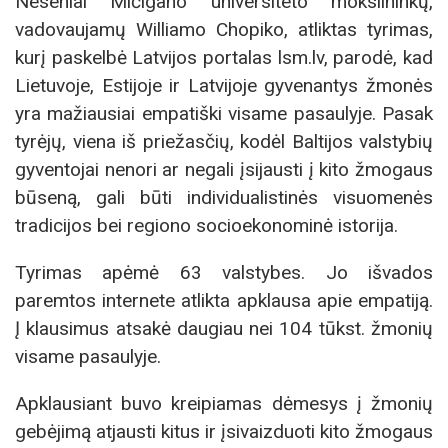
Neseniai Mičigano universiteto mokslininkų,
vadovaujamų Williamo Chopiko, atliktas tyrimas,
kurį paskelbė Latvijos portalas lsm.lv, parodė, kad
Lietuvoje, Estijoje ir Latvijoje gyvenantys žmonės
yra mažiausiai empatiški visame pasaulyje. Pasak
tyrėjų, viena iš priežasčių, kodėl Baltijos valstybių
gyventojai nenori ar negali įsijausti į kito žmogaus
būseną, gali būti individualistinės visuomenės
tradicijos bei regiono socioekonominė istorija.
Tyrimas apėmė 63 valstybes. Jo išvados
paremtos internete atlikta apklausa apie empatiją.
Į klausimus atsakė daugiau nei 104 tūkst. žmonių
visame pasaulyje.
Apklausiant buvo kreipiamas dėmesys į žmonių
gebėjimą atjausti kitus ir įsivaizduoti kito žmogaus