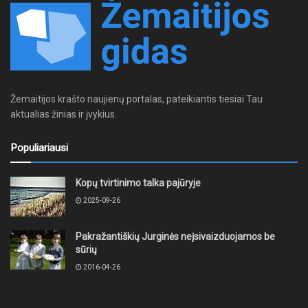
Žemaitijos krašto naujienų portalas, pateikiantis tiesiai Tau
aktualias žinias ir įvykius.
Populiariausi
Kopų tvirtinimo talka pajūryje
2025-09-26
Pakražantiškių Jurginės neįsivaizduojamos be
sūrių
2016-04-26