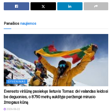
Panašios
naujienos
GYVENIMAS
Everesto viršūnę pasiekęs lietuvis Tomas: dvi valandas leidosi
be deguonies, o 8790 metrų aukštyje peržengė mirusio
žmogaus kūną
2026-06-22