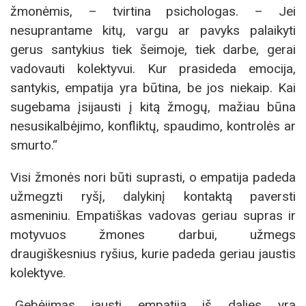
žmonėmis, – tvirtina psichologas. – Jei
nesuprantame kitų, vargu ar pavyks palaikyti
gerus santykius tiek šeimoje, tiek darbe, gerai
vadovauti kolektyvui. Kur prasideda emocija,
santykis, empatija yra būtina, be jos niekaip. Kai
sugebama įsijausti į kitą žmogų, mažiau būna
nesusikalbėjimo, konfliktų, spaudimo, kontrolės ar
smurto.“
Visi žmonės nori būti suprasti, o empatija padeda
užmegzti ryšį, dalykinį kontaktą paversti
asmeniniu. Empatiškas vadovas geriau supras ir
motyvuos žmones darbui, užmegs
draugiškesnius ryšius, kurie padeda geriau jaustis
kolektyve.
„Gebėjimas jausti empatiją iš dalies yra