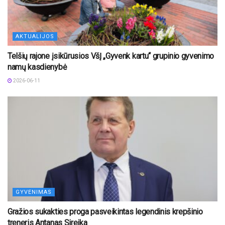
AKTUALIJOS
Telšių rajone įsikūrusios VšĮ „Gyvenk kartu“ grupinio gyvenimo
namų kasdienybė
2026-06-11
GYVENIMAS
Gražios sukakties proga pasveikintas legendinis krepšinio
treneris Antanas Sireika