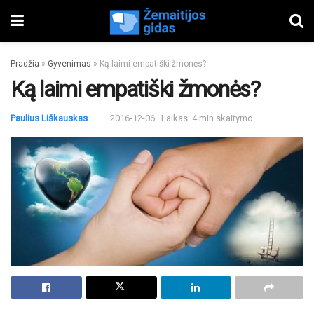
Pradžia
»
Gyvenimas
»
Ką laimi empatiški žmonės?
Ką laimi empatiški žmonės?
Paulius Liškauskas
2016-12-06
Laikas: 4 min skaitymo