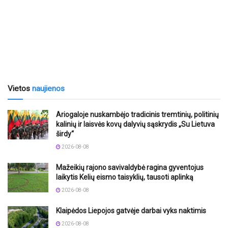
Vietos
naujienos
Ariogaloje nuskambėjo tradicinis tremtinių, politinių
kalinių ir laisvės kovų dalyvių sąskrydis „Su Lietuva
širdy“
2026-08-08
Mažeikių rajono savivaldybė ragina gyventojus
laikytis Kelių eismo taisyklių, tausoti aplinką
2026-08-08
Klaipėdos Liepojos gatvėje darbai vyks naktimis
2026-08-08