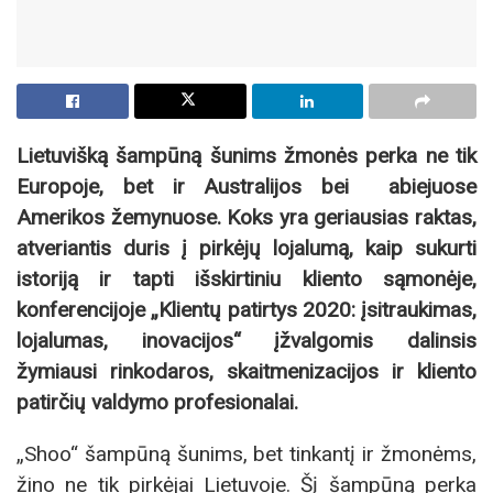
Lietuvišką šampūną šunims žmonės perka ne tik
Europoje, bet ir Australijos bei abiejuose
Amerikos žemynuose. Koks yra geriausias raktas,
atveriantis duris į pirkėjų lojalumą, kaip sukurti
istoriją ir tapti išskirtiniu kliento sąmonėje,
konferencijoje „Klientų patirtys 2020: įsitraukimas,
lojalumas, inovacijos“ įžvalgomis dalinsis
žymiausi rinkodaros, skaitmenizacijos ir kliento
patirčių valdymo profesionalai.
„Shoo“ šampūną šunims, bet tinkantį ir žmonėms,
žino ne tik pirkėjai Lietuvoje. Šį šampūną perka