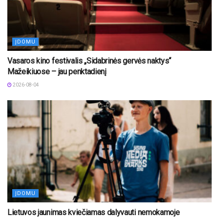
ĮDOMU
Vasaros kino festivalis „Sidabrinės gervės naktys“
Mažeikiuose – jau penktadienį
2026-08-04
ĮDOMU
Lietuvos jaunimas kviečiamas dalyvauti nemokamoje