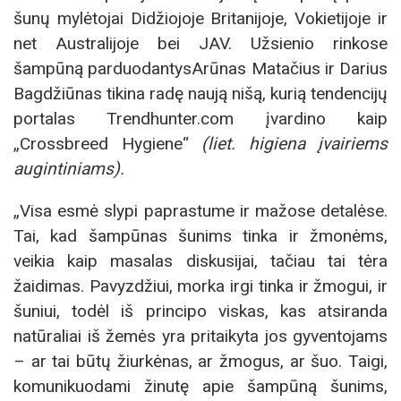
šunų mylėtojai Didžiojoje Britanijoje, Vokietijoje ir
net Australijoje bei JAV. Užsienio rinkose
šampūną parduodantysArūnas Matačius ir Darius
Bagdžiūnas tikina radę naują nišą, kurią tendencijų
portalas Trendhunter.com įvardino kaip
„Crossbreed Hygiene“
(liet. higiena įvairiems
augintiniams).
„Visa esmė slypi paprastume ir mažose detalėse.
Tai, kad šampūnas šunims tinka ir žmonėms,
veikia kaip masalas diskusijai, tačiau tai tėra
žaidimas. Pavyzdžiui, morka irgi tinka ir žmogui, ir
šuniui, todėl iš principo viskas, kas atsiranda
natūraliai iš žemės yra pritaikyta jos gyventojams
– ar tai būtų žiurkėnas, ar žmogus, ar šuo. Taigi,
komunikuodami žinutę apie šampūną šunims,