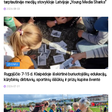
tarptautinėje medijų stovykloje Latvijoje „Young Media Sharks“
2026-08-03
ĮDOMU
Rugpjūčio 7-15 d. Klaipėdoje išskirtinė buriuotojiškų edukacijų,
kūrybinių dirbtuvių, sportinių iššūkių ir prizų kupina šventė
2026-07-31