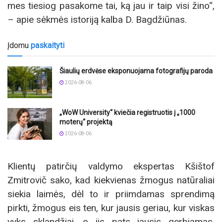
mes tiesiog pasakome tai, ką jau ir taip visi žino“,
– apie sėkmės istoriją kalba D. Bagdžiūnas.
Įdomu
paskaityti
Šiaulių erdvėse eksponuojama fotografijų paroda
2026-08-06
„WoW University“ kviečia registruotis į „1000
moterų“ projektą
2026-08-06
Klientų patirčių valdymo ekspertas Kšištof
Zmitrovič sako, kad kiekvienas žmogus natūraliai
siekia laimės, dėl to ir priimdamas sprendimą
pirkti, žmogus eis ten, kur jausis geriau, kur viskas
vyks sklandžiai, o jis pats jausis gerbiamas,