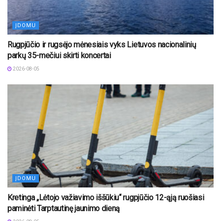
ĮDOMU
Rugpjūčio ir rugsėjo mėnesiais vyks Lietuvos nacionalinių
parkų 35-mečiui skirti koncertai
2026-08-05
ĮDOMU
Kretinga „Lėtojo važiavimo iššūkiu“ rugpjūčio 12-ąją ruošiasi
paminėti Tarptautinę jaunimo dieną