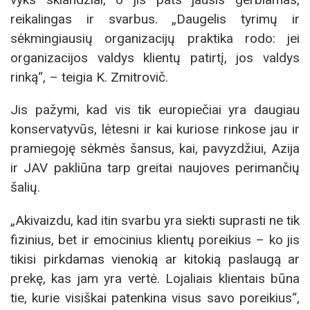
reikalingas ir svarbus. „Daugelis tyrimų ir
sėkmingiausių organizacijų praktika rodo: jei
organizacijos valdys klientų patirtį, jos valdys
rinką“, – teigia K. Zmitrovič.
Jis pažymi, kad vis tik europiečiai yra daugiau
konservatyvūs, lėtesni ir kai kuriose rinkose jau ir
pramiegoję sėkmės šansus, kai, pavyzdžiui, Azija
ir JAV pakliūna tarp greitai naujoves perimančių
šalių.
„Akivaizdu, kad itin svarbu yra siekti suprasti ne tik
fizinius, bet ir emocinius klientų poreikius – ko jis
tikisi pirkdamas vienokią ar kitokią paslaugą ar
prekę, kas jam yra vertė. Lojaliais klientais būna
tie, kurie visiškai patenkina visus savo poreikius“,