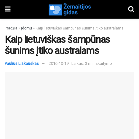
Pradžia
»
Įdomu
»
Kaip lietuviškas šampūnas šunims įtiko australams
Kaip lietuviškas šampūnas
šunims įtiko australams
Paulius Liškauskas
2016-10-19
Laikas: 3 min skaitymo