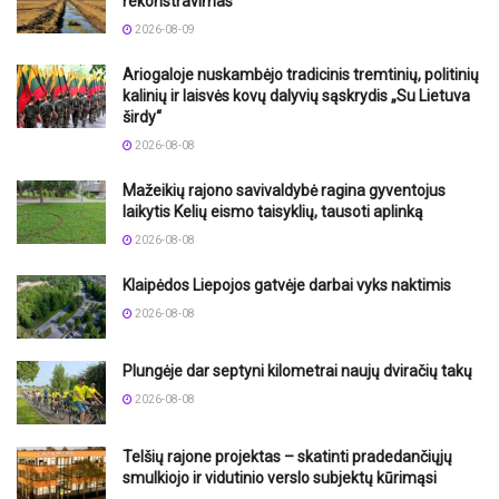
rekonstravimas
2026-08-09
Ariogaloje nuskambėjo tradicinis tremtinių, politinių
kalinių ir laisvės kovų dalyvių sąskrydis „Su Lietuva
širdy“
2026-08-08
Mažeikių rajono savivaldybė ragina gyventojus
laikytis Kelių eismo taisyklių, tausoti aplinką
2026-08-08
Klaipėdos Liepojos gatvėje darbai vyks naktimis
2026-08-08
Plungėje dar septyni kilometrai naujų dviračių takų
2026-08-08
Telšių rajone projektas – skatinti pradedančiųjų
smulkiojo ir vidutinio verslo subjektų kūrimąsi