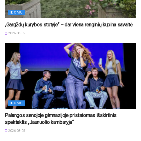
ĮDOMU
„Gargždų kūrybos stotyje“ – dar viena renginių kupina savaitė
2026-08-05
ĮDOMU
Palangos senojoje gimnazijoje pristatomas išskirtinis
spektaklis „Jaunuolio kambaryje“
2026-08-05