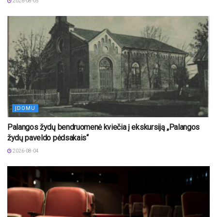
2026-08-05
ĮDOMU
Palangos žydų bendruomenė kviečia į ekskursiją „Palangos
žydų paveldo pėdsakais“
2026-08-04