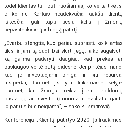
todėl klientas turi būti ruošiamas, ko verta tikėtis,
o ko ne. Kartais neadekvačiai aukšti klientų
lūkesčiai gali tapti tiesiu keliu į žmonių
nepasitenkinimą ir blogą patirtį.
„Svarbu stengtis, kuo geriau suprasti, ko klientas
tikisi ir jam tą duoti bei skirti jėgų, laiko sugalvoti,
ką galima padaryti daugiau, kad prekės ar
paslaugos vertė būtų didesnė. Jei pirkėjas mano,
kad jo investuojami pinigai ir kiti resursai
atsiperka, tuomet jis yra tinkamame kelyje.
Tuomet, kai žmogui reikia įdėti papildomų
pastangų ar investicijų norimam rezultatui gauti,
jo patirtis bus neigiama“,
–
sako K. Zmitrovič.
Konferencija „Klientų patirtys 2020. Įsitraukimas,