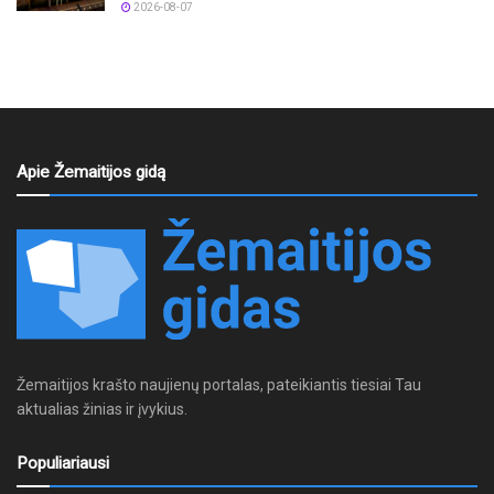
2026-08-07
Apie Žemaitijos gidą
Žemaitijos krašto naujienų portalas, pateikiantis tiesiai Tau
aktualias žinias ir įvykius.
Populiariausi