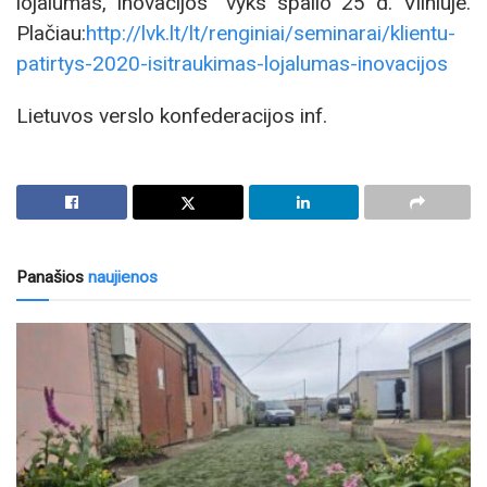
lojalumas, inovacijos“ vyks spalio 25 d. Vilniuje.
Plačiau:
http://lvk.lt/lt/renginiai/seminarai/klientu-
patirtys-2020-isitraukimas-lojalumas-inovacijos
Lietuvos verslo konfederacijos inf.
Panašios
naujienos