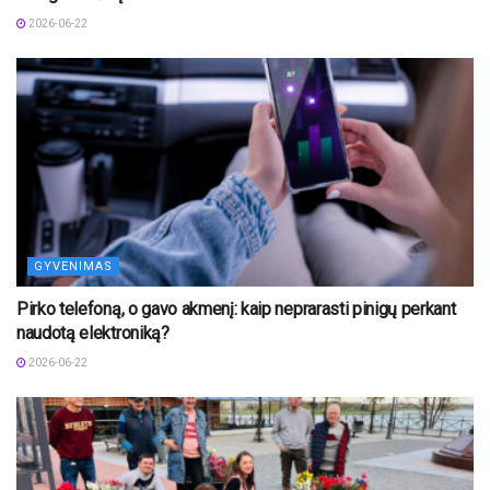
2026-06-22
GYVENIMAS
Pirko telefoną, o gavo akmenį: kaip neprarasti pinigų perkant
naudotą elektroniką?
2026-06-22