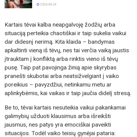
2026-06-24
Kartais tėvai kalba neapgalvoję žodžių arba
situaciją perteikia chaotiškai ir taip sukelia vaikui
dar didesnį nerimą. Kita klaida – bandymas
apkaltinti vieną iš tėvų, nes tai verčia vaiką jaustis
įtrauktam į konfliktą arba rinktis vieno iš tėvų
pusę. Taip pat pavojinga žinią apie skyrybas
pranešti skubotai arba neatsižvelgiant į vaiko
poreikius – pavyzdžiui, netinkamu metu ar
aplinkybėmis, kai vaikas ir taip jaučia didelį stresą.
Be to, tėvai kartais nesuteikia vaikui pakankamai
galimybių užduoti klausimus arba išreikšti
jausmus, nes patys yra emociškai paveikti
situacijos. Todėl vaiko teisių gynėjai pataria: