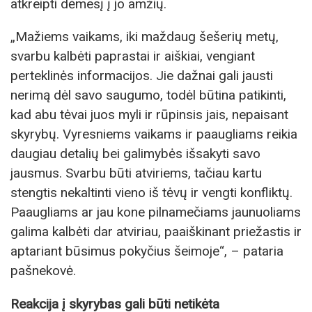
atkreipti dėmesį į jo amžių.
„Mažiems vaikams, iki maždaug šešerių metų,
svarbu kalbėti paprastai ir aiškiai, vengiant
perteklinės informacijos. Jie dažnai gali jausti
nerimą dėl savo saugumo, todėl būtina patikinti,
kad abu tėvai juos myli ir rūpinsis jais, nepaisant
skyrybų. Vyresniems vaikams ir paaugliams reikia
daugiau detalių bei galimybės išsakyti savo
jausmus. Svarbu būti atviriems, tačiau kartu
stengtis nekaltinti vieno iš tėvų ir vengti konfliktų.
Paaugliams ar jau kone pilnamečiams jaunuoliams
galima kalbėti dar atviriau, paaiškinant priežastis ir
aptariant būsimus pokyčius šeimoje“, – pataria
pašnekovė.
Reakcija į skyrybas gali būti netikėta