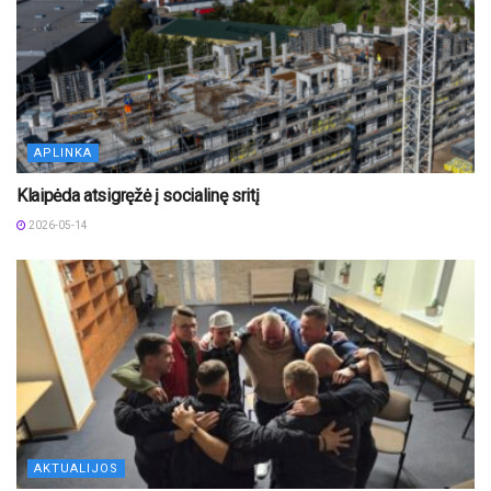
APLINKA
Klaipėda atsigręžė į socialinę sritį
2026-05-14
AKTUALIJOS