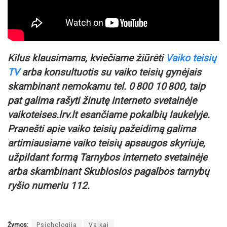
Kilus klausimams, kviečiame žiūrėti
Vaiko teisių
TV
arba konsultuotis su vaiko teisių gynėjais
skambinant nemokamu tel. 0 800 10 800, taip
pat galima rašyti žinutę interneto svetainėje
vaikoteises.lrv.lt esančiame pokalbių laukelyje.
Pranešti apie vaiko teisių pažeidimą galima
artimiausiame vaiko teisių apsaugos skyriuje,
užpildant formą Tarnybos interneto svetainėje
arba skambinant Skubiosios pagalbos tarnybų
ryšio numeriu 112.
Žymos:
Psichologija
Vaikai