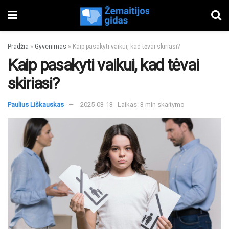
Pradžia
»
Gyvenimas
»
Kaip pasakyti vaikui, kad tėvai skiriasi?
Kaip pasakyti vaikui, kad tėvai
skiriasi?
Paulius Liškauskas
2025-03-13
Laikas: 3 min skaitymo