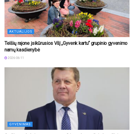
AKTUALIJOS
Telšių rajone įsikūrusios VšĮ „Gyvenk kartu“ grupinio gyvenimo
namų kasdienybė
2026-06-11
GYVENIMAS