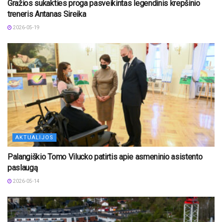
Gražios sukakties proga pasveikintas legendinis krepšinio
treneris Antanas Sireika
2026-05-19
AKTUALIJOS
Palangiškio Tomo Vilucko patirtis apie asmeninio asistento
paslaugą
2026-05-14