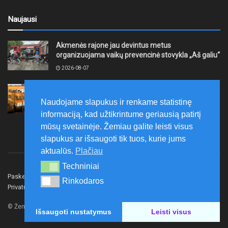
Naujausi
Akmenės rajone jau devintus metus
organizuojama vaikų prevencinė stovykla „Aš galiu“
2026-08-07
Telšių rajone projektas – skatinti pradedančiųjų
smulkiojo ir vidutinio verslo subjektų kūrimąsi
Naudojame slapukus ir renkame statistinę
2026-08-07
informaciją, kad užtikrintume geriausią patirtį
mūsų svetainėje. Žemiau galite leisti visus
slapukus ar išsaugoti tik tuos, kurie jums
aktualūs.
Plačiau
Techniniai
Techniniai
Paskelbk naujieną
Rašyti redakcijai
Reklama
Rinkodaros
Rinkodaros
Privatumo politika
Susisiekite
© Žemaitijos gidas.
Išsaugoti nustatymus
Leisti visus