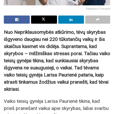
Skyrybos | Freepik
Nuo Nepriklausomybės atkūrimo, tėvų skyrybas
išgyveno daugiau nei 220 tūkstančių vaikų ir šis
skaičius kasmet vis didėja. Suprantama, kad
skyrybos – milžiniškas stresas porai. Tačiau vaiko
teisių gynėjai tikina, kad sunkiausiai skyrybas
išgyvena ne suaugusieji, o vaikai. Tad tėvams
vaiko teisių gynėja Larisa Paurienė pataria, kaip
atrasti tinkamus žodžius vaikui pranešti, kad tėvai
skiriasi.
Vaiko teisių gynėja Larisa Paurienė tikina, kad
prieš pranešant vaikui apie skyrybas, labai svarbu