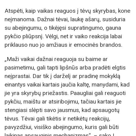
Atspėti, kaip vaikas reaguos į tėvų skyrybas, kone
neįmanoma. Dažnai tėvai, laukę ašarų, susiduria
su abejingumu, o tikėjęsi supratingumo, gauna
pykčio pliūpsnį. Vėlgi, net ir vaiko reakcija labai
priklauso nuo jo amžiaus ir emocinės brandos.
„Maži vaikai dažnai reaguoja su baime ar
pasimetimu, gali tapti lipšnūs arba pradėti elgtis
neįprastai. Dar tik į darželį ar pradinę mokyklą
einantys vaikai kartais jaučia kaltę, manydami, kad
jie yra skyrybų priežastis. Paaugliai gali reaguoti
pykčiu, maištu ar atsiribojimu, tačiau kartais jie
stengiasi slėpti savo jausmus, kad apsaugotų
tėvus. Tėvai gali tikėtis ir netikėtų reakcijų,
pavyzdžiui, visiško abejingumo, kuris gali būti
laikinas apsauginis mechanizmas“, – sako L.