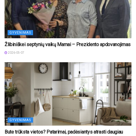
GYVENIMAS
Žlibiniškei septynių vaikų Mamai – Prezidento apdovanojimas
2026-05-07
GYVENIMAS
Bute trūksta vietos? Patarimai, padėsiantys atrasti daugiau