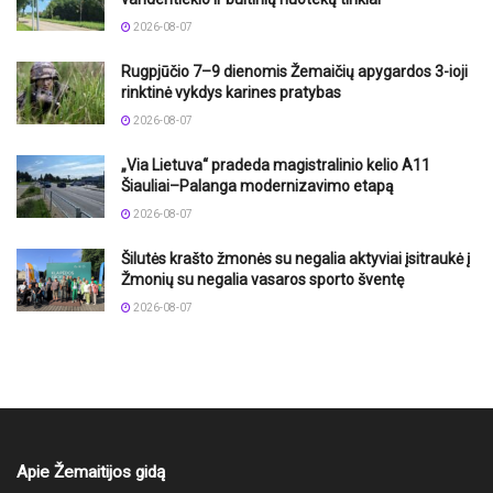
2026-08-07
Rugpjūčio 7–9 dienomis Žemaičių apygardos 3-ioji
rinktinė vykdys karines pratybas
2026-08-07
„Via Lietuva“ pradeda magistralinio kelio A11
Šiauliai–Palanga modernizavimo etapą
2026-08-07
Šilutės krašto žmonės su negalia aktyviai įsitraukė į
Žmonių su negalia vasaros sporto šventę
2026-08-07
Apie Žemaitijos gidą