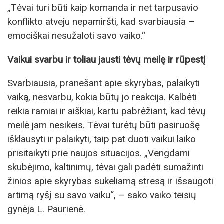
„Tėvai turi būti kaip komanda ir net tarpusavio
konflikto atveju nepamiršti, kad svarbiausia –
emociškai nesužaloti savo vaiko.“
Vaikui svarbu ir toliau jausti tėvų meilę ir rūpestį
Svarbiausia, pranešant apie skyrybas, palaikyti
vaiką, nesvarbu, kokia būtų jo reakcija. Kalbėti
reikia ramiai ir aiškiai, kartu pabrėžiant, kad tėvų
meilė jam nesikeis. Tėvai turėtų būti pasiruošę
išklausyti ir palaikyti, taip pat duoti vaikui laiko
prisitaikyti prie naujos situacijos. „Vengdami
skubėjimo, kaltinimų, tėvai gali padėti sumažinti
žinios apie skyrybas sukeliamą stresą ir išsaugoti
artimą ryšį su savo vaiku“, – sako vaiko teisių
gynėja L. Paurienė.