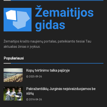
Žemaitijos krašto naujienų portalas, pateikiantis tiesiai Tau
aktualias žinias ir įvykius.
Populiariausi
Kopų tvirtinimo talka pajūryje
2025-09-26
Pakražantiškių Jurginės neįsivaizduojamos be
sūrių
2016-04-26