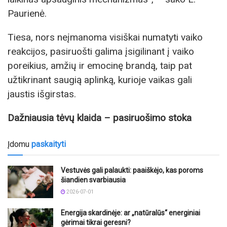
Paurienė.
Tiesa, nors neįmanoma visiškai numatyti vaiko
reakcijos, pasiruošti galima įsigilinant į vaiko
poreikius, amžių ir emocinę brandą, taip pat
užtikrinant saugią aplinką, kurioje vaikas gali
jaustis išgirstas.
Dažniausia tėvų klaida – pasiruošimo stoka
Įdomu
paskaityti
Vestuvės gali palaukti: paaiškėjo, kas poroms
šiandien svarbiausia
2026-07-01
Energija skardinėje: ar „natūralūs“ energiniai
gėrimai tikrai geresni?