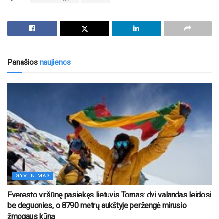
Panašios
naujienos
GYVENIMAS
Everesto viršūnę pasiekęs lietuvis Tomas: dvi valandas leidosi
be deguonies, o 8790 metrų aukštyje peržengė mirusio
žmogaus kūną