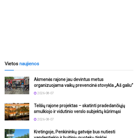
Vietos
naujienos
Akmenės rajone jau devintus metus
organizuojama vaikų prevencinė stovykla „Aš galiu“
2026-08-07
Telšių rajone projektas – skatinti pradedančiųjų
smulkiojo ir vidutinio verslo subjektų kūrimąsi
2026-08-07
Kretingoje, Penkininkų gatvėje bus nutiesti
vandentiekio ir buitinių nuotekų tinklai