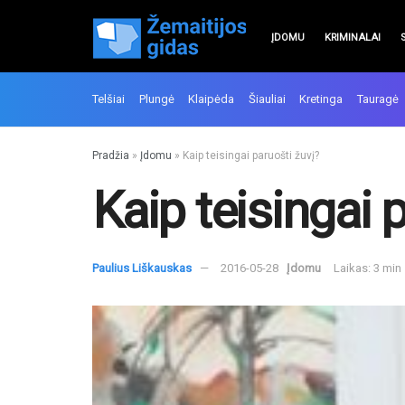
ĮDOMU
KRIMINALAI
Telšiai
Plungė
Klaipėda
Šiauliai
Kretinga
Tauragė
Pradžia
»
Įdomu
»
Kaip teisingai paruošti žuvį?
Kaip teisingai 
Paulius Liškauskas
2016-05-28
Įdomu
Laikas: 3 min