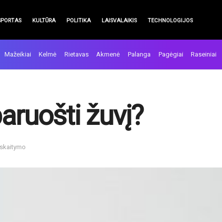
SPORTAS
KULTŪRA
POLITIKA
LAISVALAIKIS
TECHNOLOGIJOS
Mažeikiai
Kelmė
Rietavas
Akmenė
Palanga
Pagėgiai
Raseiniai
paruošti žuvį?
 skaitymo