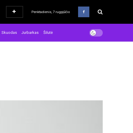
Penktadienis, 7 rugpjūčio
Skuodas
Jurbarkas
Šilutė