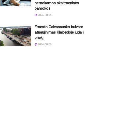
nemokamos skaitmeninės
pamokos
2026-08-06
Ernesto Galvanausko bulvaro
atnaujinimas Klaipėdoje juda į
priekį
2026-08-06