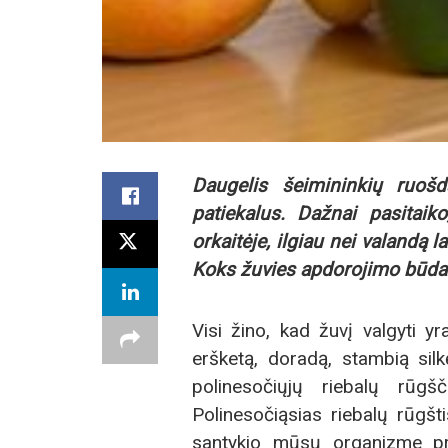
Daugelis šeimininkių ruoš
patiekalus. Dažnai pasitaik
orkaitėje, ilgiau nei valandą l
Koks žuvies apdorojimo būdas
Visi žino, kad žuvį valgyti yr
eršketą, doradą, stambią sil
polinesočiųjų riebalų rūgš
Polinesočiąsias riebalų rūgš
santykio mūsų organizme pri