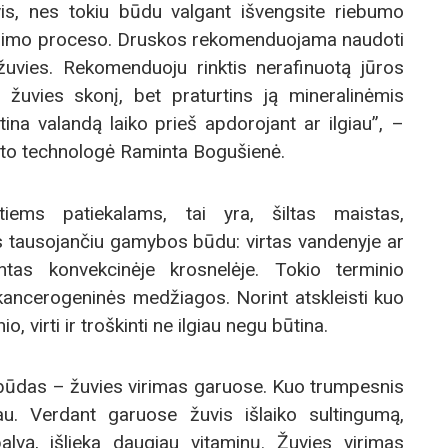
vis, nes tokiu būdu valgant išvengsite riebumo
škinimo proceso. Druskos rekomenduojama naudoti
vies. Rekomenduoju rinktis nerafinuotą jūros
s žuvies skonį, bet praturtins ją mineralinėmis
ina valandą laiko prieš apdorojant ar ilgiau”, –
isto technologė Raminta Bogušienė.
tiems patiekalams, tai yra, šiltas maistas,
 tausojančiu gamybos būdu: virtas vandenyje ar
ntas konvekcinėje krosnelėje. Tokio terminio
ancerogeninės medžiagos. Norint atskleisti kuo
, virti ir troškinti ne ilgiau negu būtina.
būdas – žuvies virimas garuose. Kuo trumpesnis
u. Verdant garuose žuvis išlaiko sultingumą,
alvą, išlieka daugiau vitaminų. Žuvies virimas