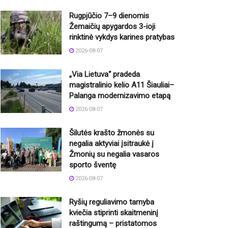
Rugpjūčio 7–9 dienomis
Žemaičių apygardos 3-ioji
rinktinė vykdys karines pratybas
2026-08-07
„Via Lietuva“ pradeda
magistralinio kelio A11 Šiauliai–
Palanga modernizavimo etapą
2026-08-07
Šilutės krašto žmonės su
negalia aktyviai įsitraukė į
Žmonių su negalia vasaros
sporto šventę
2026-08-07
Ryšių reguliavimo tarnyba
kviečia stiprinti skaitmeninį
raštingumą – pristatomos