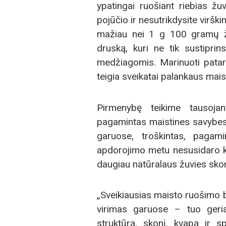
ypatingai ruošiant riebias žu
pojūčio ir nesutrikdysite vir
mažiau nei 1 g 100 gramų žu
druską, kuri ne tik sustiprin
medžiagomis. Marinuoti patart
teigia sveikatai palankaus ma
Pirmenybę teikime tausojan
pagamintas maistines savybes
garuose, troškintas, pagami
apdorojimo metu nesusidaro k
daugiau natūralaus žuvies skonio
„Sveikiausias maisto ruošimo 
virimas garuose – tuo geria
struktūrą, skonį, kvapą ir sp