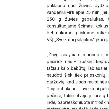
priklauso nuo žuvies dydžio
vandeniui virti apie 25 min., je
250 g žuvies gabaliukas, 
konsultuojame šeimas, kokius 
bet mokome jų tinkamo patieka
VšĮ „Sveikatai palankus” įkūrė
„Žuvį siūlyčiau marinuoti 
pasirinkimas – troškinti keptuv
tačiau kaip bebūtų, labiausia
naudoti šiek tiek prieskonių,
daržovių, kad visos maistinės m
Taip pat skanu ir sveikatai pa
pečiuje, tokiu atveju ji turėtų
inde, paprieskoniuota ir trošk