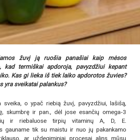
damos žuvį ją ruošia panašiai kaip mėsos
o, kad termiškai apdoroja, pavyzdžiui kepant
aiko. Kas gi lieka iš tiek laiko apdorotos žuvies?
 yra sveikatai palankus?
a sveika, o ypač riebią žuvį, pavyzdžiui, lašišą,
kę, skumbrę ir pan., dėl jose esančių omega-3
čių ir riebaluose tirpių vitaminų A, D, E.
tis gauname tik su maistu ir nuo jų pakankamo
klauso, ar uždegiminiai procesai alins mūsų