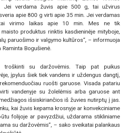
. Jei verdama žuvis apie 500 g, tai užvirus
i sveria apie 800 g virti apie 35 min. Jei verdamas
tai virimo laikas apie 10 min. Mes ne tik
maisto produktus rinktis kasdieninėje mityboje,
lų paruošimo ir valgymo kultūros“, – informuoja
ja Raminta Bogušienė.
ir troškinti su daržovėmis. Taip pat puikus
ėje, įpylus šiek tiek vandens ir uždengus dangtį,
i rekomenduočiau ruošti garuose. Visada patariu
 virti vandenyje su žolelėmis arba garuose ant
edžiagos išsiskiriančios iš žuvies nutirptų į jas.
lanku, kai žuvis kepama krosnyje ar konvekciniame
 būtu folijoje ar pavyzdžiui, uždarama stikliniame
inama su daržovėmis”, – sako sveikatai palankaus