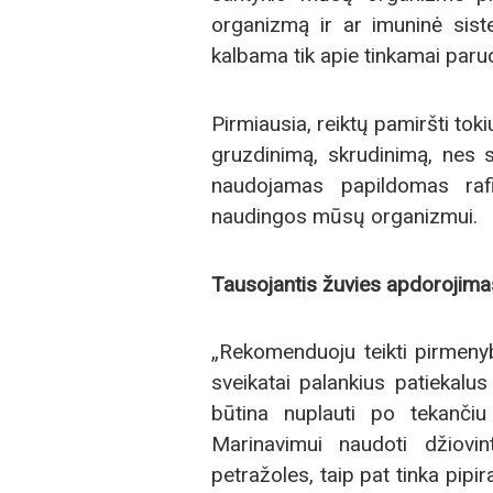
organizmą ir ar imuninė sist
kalbama tik apie tinkamai paru
Pirmiausia, reiktų pamiršti tok
gruzdinimą, skrudinimą, nes 
naudojamas papildomas rafin
naudingos mūsų organizmui.
Tausojantis žuvies apdorojimas
„Rekomenduoju teikti pirmenybę
sveikatai palankius patiekalus
būtina nuplauti po tekančiu 
Marinavimui naudoti džiovin
petražoles, taip pat tinka pipir