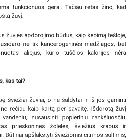
ema funkcionuos gerai. Tačiau retas žino, kad
oštą žuvį.
ius žuvies apdorojimo būdus, kaip kepimą tešloje,
susidaro ne tik kancerogeninės medžiagos, bet
uotas aliejus, kurio tuščios kalorijos nėra
, kas tai?
 šviežiai žuviai, o ne šaldytai ir iš jos gaminti
 ne rečiau kaip kartą per savaitę. Išdorotą žuvį
vandeniu, nusausinti popieriniu rankšluosčiu.
tas prieskonines žoleles, šviežius krapus ir
ai. Būtinai apšlakstyti šviežiomis citrinos sultimis,