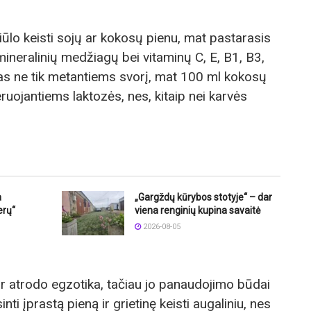
iūlo keisti sojų ar kokosų pienu, mat pastarasis
 mineralinių medžiagų bei vitaminų C, E, B1, B3,
as ne tik metantiems svorį, mat 100 ml kokosų
eruojantiems laktozės, nes, kitaip nei karvės
a
„Gargždų kūrybos stotyje“ – dar
erų“
viena renginių kupina savaitė
2026-08-05
 atrodo egzotika, tačiau jo panaudojimo būdai
nti įprastą pieną ir grietinę keisti augaliniu, nes