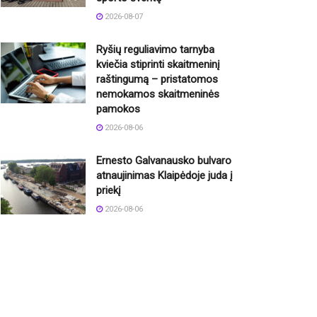
2026-08-07
Ryšių reguliavimo tarnyba
kviečia stiprinti skaitmeninį
raštingumą – pristatomos
nemokamos skaitmeninės
pamokos
2026-08-06
Ernesto Galvanausko bulvaro
atnaujinimas Klaipėdoje juda į
priekį
2026-08-06