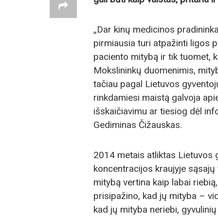
„Dar kinų medicinos pradininka
pirmiausia turi atpažinti ligos p
paciento mitybą ir tik tuomet, k
Mokslininkų duomenimis, mityb
tačiau pagal Lietuvos gyventojų
rinkdamiesi maistą galvoja api
išskaičiavimu ar tiesiog dėl in
Gediminas Čižauskas.
2014 metais atliktas Lietuvos 
koncentracijos kraujyje sąsajų
mitybą vertina kaip labai riebią
prisipažino, kad jų mityba – vi
kad jų mityba neriebi, gyvulinių