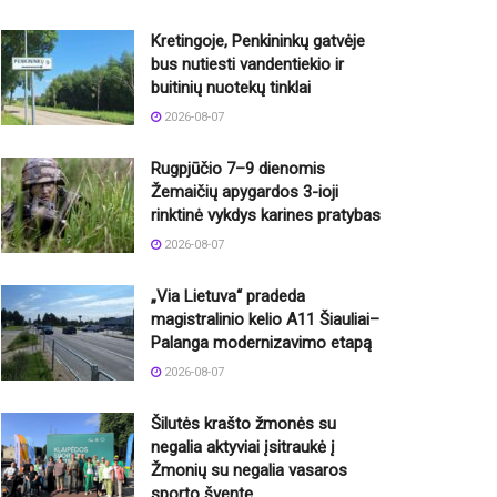
Kretingoje, Penkininkų gatvėje
bus nutiesti vandentiekio ir
buitinių nuotekų tinklai
2026-08-07
Rugpjūčio 7–9 dienomis
Žemaičių apygardos 3-ioji
rinktinė vykdys karines pratybas
2026-08-07
„Via Lietuva“ pradeda
magistralinio kelio A11 Šiauliai–
Palanga modernizavimo etapą
2026-08-07
Šilutės krašto žmonės su
negalia aktyviai įsitraukė į
Žmonių su negalia vasaros
sporto šventę