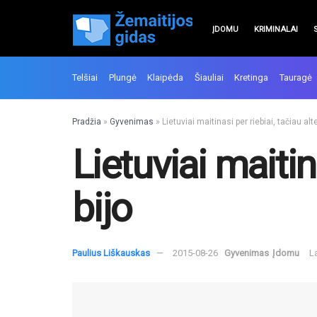
ĮDOMU
KRIMINALAI
Telšiai
Plungė
Klaipėda
Šiauliai
Kretinga
Tauragė
Pradžia
»
Gyvenimas
»
Lietuviai maitinasi per riebiai, tačiau alt
Lietuviai maitin
bijo
Paulius Liškauskas
2015-08-26
Gyvenimas
Įdomu
L