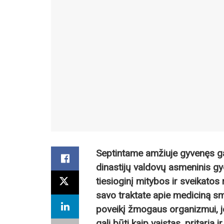
Septintame amžiuje gyvenęs ga
dinastijų valdovų asmeninis gy
tiesioginį mitybos ir sveikatos
savo traktate apie mediciną sm
poveikį žmogaus organizmui, j
gali būti kaip vaistas, pritaria