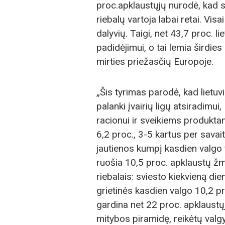
proc.apklaustųjų nurodė, kad sa
riebalų vartoja labai retai. Vis
dalyvių. Taigi, net 43,7 proc. l
padidėjimui, o tai lemia širdies 
mirties priežasčių Europoje.
„Šis tyrimas parodė, kad lietuv
palanki įvairių ligų atsiradimu
racionui ir sveikiems produkta
6,2 proc., 3-5 kartus per savai
jautienos kumpį kasdien valgo t
ruošia 10,5 proc. apklaustų žmon
riebalais: sviesto kiekvieną die
grietinės kasdien valgo 10,2 pr
gardina net 22 proc. apklaustų
mitybos piramidę, reikėtų valgy