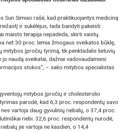
s Sun Simiao rašė, kad praktikuojantys mediciną
riežastį ir sukėlėjus, tada bandyti pakeisti
ai maisto terapija nepadeda, skirti vaistų.
a net 30 proc. lemia žmogaus sveikatos būklę,
 mitybos įpročių tyrimą, tik penktadalis lietuvių
e jo naudą sveikatai, dažnai vadovaudamiesi
formacijos stokos“, – sako mitybos specialistas
gyventojų mitybos įpročių ir cholesterolio
 tyrimas parodė, kad 6,3 proc. respondentų savo
, nes vartoja daug gyvulinių riebalų, o 37,4 proc.
dutiniškai riebi. 32,6 proc. respondentų nurodė,
 riebalų jie vartoja ne kasdien, o 14,4