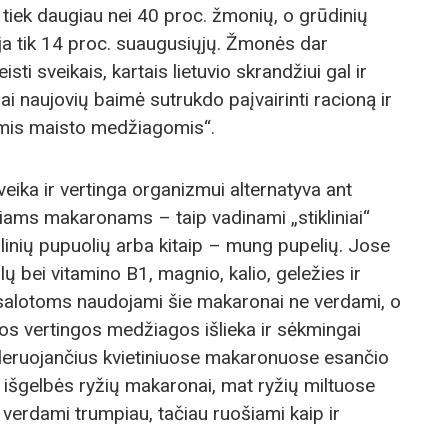
 tiek daugiau nei 40 proc. žmonių, o grūdinių
ja tik 14 proc. suaugusiųjų. Žmonės dar
i sveikais, kartais lietuvio skrandžiui gal ir
ai naujovių baimė sutrukdo paįvairinti racioną ir
mis maisto medžiagomis“.
eika ir vertinga organizmui alternatyva ant
iniams makaronams – taip vadinami „stikliniai“
inių pupuolių arba kitaip – mung pupelių. Jose
ų bei vitamino B1, magnio, kalio, geležies ir
 salotoms naudojami šie makaronai ne verdami, o
os vertingos medžiagos išlieka ir sėkmingai
leruojančius kvietiniuose makaronuose esančio
a išgelbės ryžių makaronai, mat ryžių miltuose
 verdami trumpiau, tačiau ruošiami kaip ir