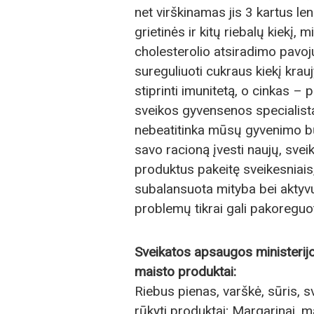
net virškinamas jis 3 kartus l
grietinės ir kitų riebalų kiekį
cholesterolio atsiradimo pavo
sureguliuoti cukraus kiekį krau
stiprinti imunitetą, o cinkas – 
sveikos gyvensenos specialistas
nebeatitinka mūsų gyvenimo būd
savo racioną įvesti naujų, sve
produktus pakeitę sveikesniais,
subalansuota mityba bei akty
problemų tikrai gali pakoreguot
Sveikatos apsaugos ministerijo
maisto produktai:
Riebus pienas, varškė, sūris, svi
rūkyti produktai; Margarinai, m