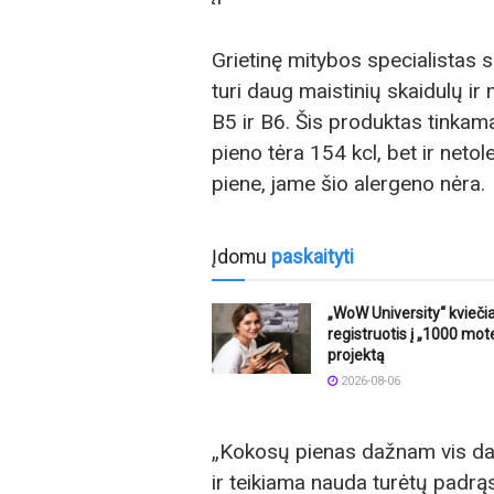
Grietinę mitybos specialistas s
turi daug maistinių skaidulų ir
B5 ir B6. Šis produktas tinkam
pieno tėra 154 kcl, bet ir netol
piene, jame šio alergeno nėra.
Įdomu
paskaityti
„WoW University“ kvieči
registruotis į „1000 mot
projektą
2026-08-06
„Kokosų pienas dažnam vis dar
ir teikiama nauda turėtų padrąsi