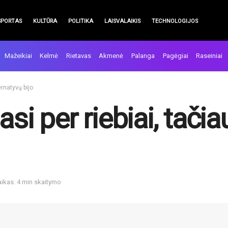
SPORTAS
KULTŪRA
POLITIKA
LAISVALAIKIS
TECHNOLOGIJOS
Mažeikiai
Kelmė
Rietavas
Akmenė
Palanga
Pagėgiai
Raseiniai
ernatyvų bijo
asi per riebiai, tači
aikas: 4 min skaitymo