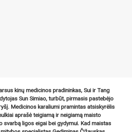
rsus kinų medicinos pradininkas, Sui ir Tang
dytojas Sun Simiao, turbūt, pirmasis pastebėjo
 ryšį. Medicinos karaliumi pramintas atsiskyrėlis
ulkiai aprašė teigiamą ir neigiamą maisto
o svarbą ligos eigai bei gydymui. Kad maistas
 ir mitybos specialistas Gediminas Čižauskas.