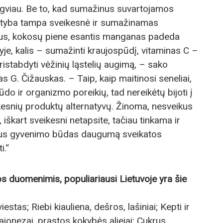
engviau. Be to, kad sumažinus suvartojamos
, mityba tampa sveikesnė ir sumažinamas
jus, kokosų piene esantis manganas padeda
jyje, kalis – sumažinti kraujospūdį, vitaminas C –
pristabdyti vėžinių ląstelių augimą, – sako
 G. Čižauskas. – Taip, kaip maitinosi seneliai,
o ir organizmo poreikių, tad nereikėtų bijoti į
ikesnių produktų alternatyvų. Žinoma, nesveikus
 iškart sveikesni netapsite, tačiau tinkama ir
vus gyvenimo būdas daugumą sveikatos
i.“
s duomenimis, populiariausi Lietuvoje yra šie
estas; Riebi kiauliena, dešros, lašiniai; Kepti ir
ajonezai, prastos kokybės aliejai; Cukrus,