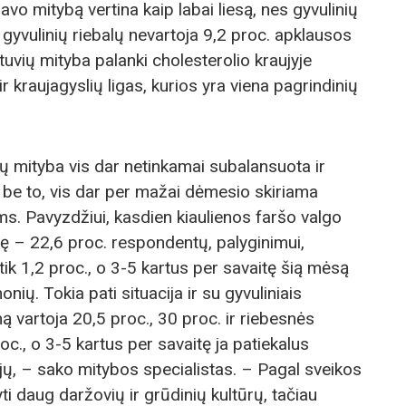
vo mitybą vertina kaip labai liesą, nes gyvulinių
ai gyvulinių riebalų nevartoja 9,2 proc. apklausos
ietuvių mityba palanki cholesterolio kraujyje
ir kraujagyslių ligas, kurios yra viena pagrindinių
ių mityba vis dar netinkamai subalansuota ir
i, be to, vis dar per mažai dėmesio skiriama
ms. Pavyzdžiui, kasdien kiaulienos faršo valgo
tę – 22,6 proc. respondentų, palyginimui,
ik 1,2 proc., o 3-5 kartus per savaitę šią mėsą
ių. Tokia pati situacija ir su gyvuliniais
ną vartoja 20,5 proc., 30 proc. ir riebesnės
oc., o 3-5 kartus per savaitę ja patiekalus
jų, – sako mitybos specialistas. – Pagal sveikos
ti daug daržovių ir grūdinių kultūrų, tačiau