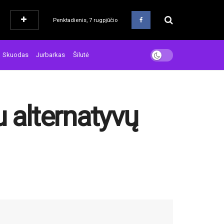
Penktadienis, 7 rugpjūčio
Skuodas
Jurbarkas
Šilutė
au alternatyvų