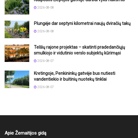
2026-08-08
Plungėje dar septyni kilometrai naujų dviračių takų
2026-08-08
Telšių rajone projektas – skatinti pradedančiųjų
smulkiojo ir vidutinio verslo subjektų kūrimąsi
2026-08-07
Kretingoje, Penkininkų gatvėje bus nutiesti
vandentiekio ir buitinių nuotekų tinklai
2026-08-07
Apie Žemaitijos gidą