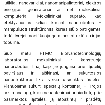
jutikliai, nanovarikliai, nanomanipuliatoriai, elektros
energijos generatoriai ar net molekuliniai
kompiuteriai. Mokslininkai suprato, kad
efektyviausias kelias kuriant nanorobotus –
manipuliuoti struktūromis, kurias siūlo pati gamta,
todėl tyrėjai modifikuoja gamtines struktūras ir jas
tobulina.
Šiuo metu FTMC BioNanotechnologijų
laboratorijos mokslininkai ir konstruoja
nanorobotus, tiria, kaip jie jungiasi prie ląstelių
paviršiaus ir aiškinasi, ar sukurtosios
nanostruktūros tikrai veikia pasirinktas ląsteles.
Planuojama sukurti specialų konteinerį – Trojos
arklio analogą, kuris nepastebimai prisiartintų prie
pasmerktos ląstelės, ją atpažintų ir pradėtų