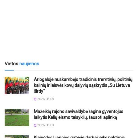
Vietos
naujienos
Ariogaloje nuskambėjo tradicinis tremtinių, politinių
kalinių ir laisvės kovų dalyvių sąskrydis „Su Lietuva
širdy“
2026-08-08
Mažeikių rajono savivaldybė ragina gyventojus
laikytis Kelių eismo taisyklių, tausoti aplinką
2026-08-08
Klaipėdos Liepojos gatvėje darbai vyks naktimis