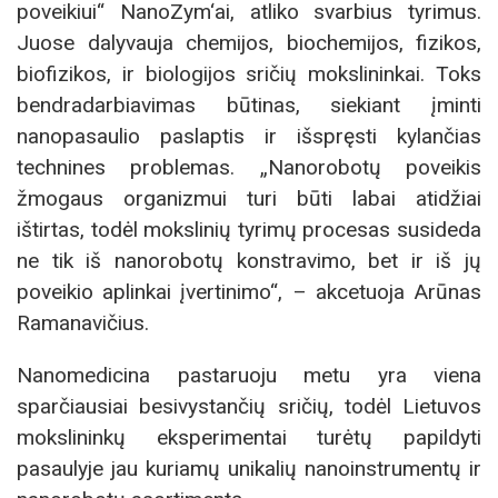
poveikiui“ NanoZym‘ai, atliko svarbius tyrimus.
Juose dalyvauja chemijos, biochemijos, fizikos,
biofizikos, ir biologijos sričių mokslininkai. Toks
bendradarbiavimas būtinas, siekiant įminti
nanopasaulio paslaptis ir išspręsti kylančias
technines problemas. „Nanorobotų poveikis
žmogaus organizmui turi būti labai atidžiai
ištirtas, todėl mokslinių tyrimų procesas susideda
ne tik iš nanorobotų konstravimo, bet ir iš jų
poveikio aplinkai įvertinimo“, – akcetuoja Arūnas
Ramanavičius.
Nanomedicina pastaruoju metu yra viena
sparčiausiai besivystančių sričių, todėl Lietuvos
mokslininkų eksperimentai turėtų papildyti
pasaulyje jau kuriamų unikalių nanoinstrumentų ir