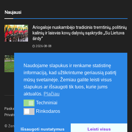
Naujausi
Ariogaloje nuskambėjo tradicinis tremtinių, politinių
kalinių ir laisvės kovų dalyvių sąskrydis „Su Lietuva
širdy“
2026-08-08
Mažeikių rajono savivaldybė ragina gyventojus
laikytis Kelių eismo taisyklių, tausoti aplinką
Naudojame slapukus ir renkame statistinę
2026-08-08
informaciją, kad užtikrintume geriausią patirtį
mūsų svetainėje. Žemiau galite leisti visus
slapukus ar išsaugoti tik tuos, kurie jums
aktualūs.
Plačiau
Techniniai
Techniniai
Paskelbk naujieną
Rašyti redakcijai
Reklama
Rinkodaros
Rinkodaros
Privatumo politika
Susisiekite
© Žemaitijos gidas.
Išsaugoti nustatymus
Leisti visus