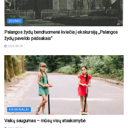
ĮDOMU
Palangos žydų bendruomenė kviečia į ekskursiją „Palangos
žydų paveldo pėdsakais“
2026-08-04
KRIMINALAI
Vaikų saugumas – mūsų visų atsakomybė