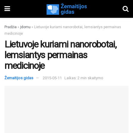
Pradžia
»
Įdomu
»
Lietuvoje kuriami nanorobotai, lemsiantys permainas
medicinoje
Lietuvoje kuriami nanorobotai,
lemsiantys permainas
medicinoje
Žemaitijos gidas
2015-05-11
Laikas: 2 min skaitymo