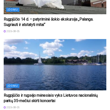
ĮDOMU
Rugpjūčio 14 d. – patyriminė šokio ekskursija „Palanga.
Sugriauti ir atstatyti mitai“
2026-08-05
ĮDOMU
Rugpjūčio ir rugsėjo mėnesiais vyks Lietuvos nacionalinių
parkų 35-mečiui skirti koncertai
2026-08-05