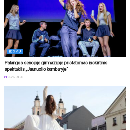
ĮDOMU
Palangos senojoje gimnazijoje pristatomas išskirtinis
spektaklis „Jaunuolio kambaryje“
2026-08-05