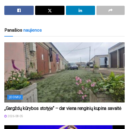
Panašios
naujienos
ĮDOMU
„Gargždų kūrybos stotyje“ – dar viena renginių kupina savaitė
2026-08-05