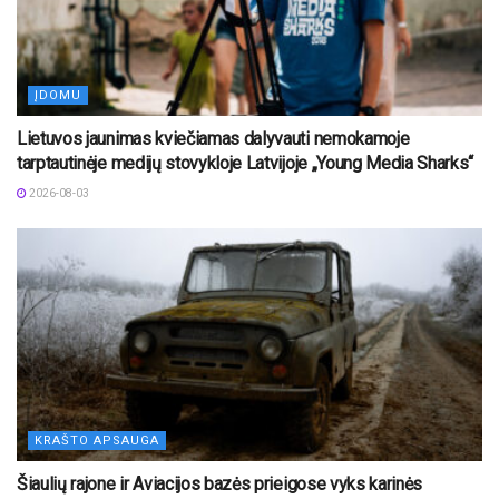
ĮDOMU
Lietuvos jaunimas kviečiamas dalyvauti nemokamoje
tarptautinėje medijų stovykloje Latvijoje „Young Media Sharks“
2026-08-03
KRAŠTO APSAUGA
Šiaulių rajone ir Aviacijos bazės prieigose vyks karinės