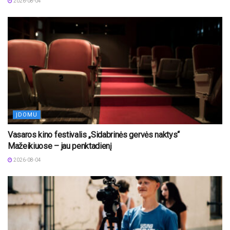
2026-08-04
ĮDOMU
Vasaros kino festivalis „Sidabrinės gervės naktys“
Mažeikiuose – jau penktadienį
2026-08-04