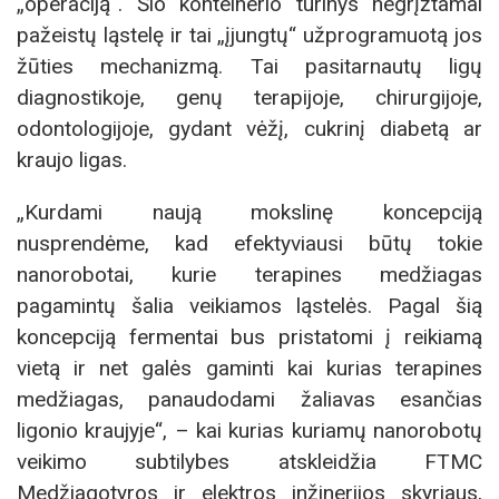
„operaciją“. Šio konteinerio turinys negrįžtamai
pažeistų ląstelę ir tai „įjungtų“ užprogramuotą jos
žūties mechanizmą. Tai pasitarnautų ligų
diagnostikoje, genų terapijoje, chirurgijoje,
odontologijoje, gydant vėžį, cukrinį diabetą ar
kraujo ligas.
„Kurdami naują mokslinę koncepciją
nusprendėme, kad efektyviausi būtų tokie
nanorobotai, kurie terapines medžiagas
pagamintų šalia veikiamos ląstelės. Pagal šią
koncepciją fermentai bus pristatomi į reikiamą
vietą ir net galės gaminti kai kurias terapines
medžiagas, panaudodami žaliavas esančias
ligonio kraujyje“, – kai kurias kuriamų nanorobotų
veikimo subtilybes atskleidžia FTMC
Medžiagotyros ir elektros inžinerijos skyriaus,