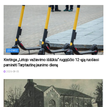
ĮDOMU
Kretinga „Lėtojo važiavimo iššūkiu“ rugpjūčio 12-ąją ruošiasi
paminėti Tarptautinę jaunimo dieną
2026-08-05