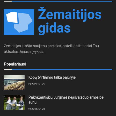
Žemaitijos krašto naujienų portalas, pateikiantis tiesiai Tau
aktualias žinias ir įvykius.
Populiariausi
Kopų tvirtinimo talka pajūryje
2025-09-26
Pakražantiškių Jurginės neįsivaizduojamos be
sūrių
2016-04-26