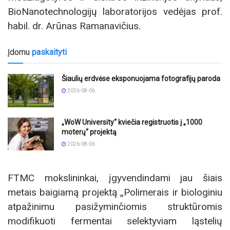
BioNanotechnologijų laboratorijos vedėjas prof.
habil. dr. Arūnas Ramanavičius.
Įdomu
paskaityti
Šiaulių erdvėse eksponuojama fotografijų paroda
2026-08-06
„WoW University“ kviečia registruotis į „1000
moterų“ projektą
2026-08-06
FTMC mokslininkai, įgyvendindami jau šiais
metais baigiamą projektą „Polimerais ir biologiniu
atpažinimu pasižyminčiomis struktūromis
modifikuoti fermentai selektyviam ląstelių