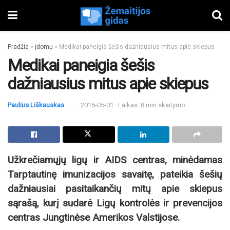
Pradžia
»
Įdomu
»
Medikai paneigia šešis dažniausius mitus apie skiepus
Medikai paneigia šešis
dažniausius mitus apie skiepus
Paulius Liškauskas
2016-05-01
Laikas: 8 min skaitymo
Užkrečiamųjų ligų ir AIDS centras, minėdamas
Tarptautinę imunizacijos savaitę, pateikia šešių
dažniausiai pasitaikančių mitų apie skiepus
sąrašą, kurį sudarė Ligų kontrolės ir prevencijos
centras Jungtinėse Amerikos Valstijose.