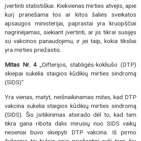
įvertinti statistiškai. Kiekvienas mirties atvejis, apie
kurį pranešama tos ar kitos šalies sveikatos
apsaugos ministerijai, paprastai yra kruopščiai
nagrinėjamas, siekiant įvertinti, ar jis tikrai susijęs
su vakcinos panaudojimu, ir jei taip, kokia tiksliai
yra mirties priežastis.
Mitas Nr. 4
„Difterijos, stabligės-kokliušo (DTP)
skiepai sukelia staigios kūdikių mirties sindromą
(SIDS)“
Yra vienas, matyt, neišnaikinamas mitas, kad DTP
vakcina sukelia staigios kūdikių mirties sindromą
(SIDS). Šis įsitikinimas atsirado dėl to, kad tam
tikra gana ribota dalis mirusių nuo SIDS vaikų
neseniai buvo skiepyti DTP vakcina. Iš pirmo