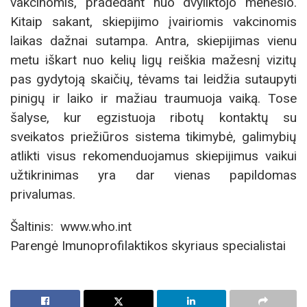
vakcinomis, pradedant nuo dvyliktojo mėnesio.
Kitaip sakant, skiepijimo įvairiomis vakcinomis
laikas dažnai sutampa. Antra, skiepijimas vienu
metu iškart nuo kelių ligų reiškia mažesnį vizitų
pas gydytoją skaičių, tėvams tai leidžia sutaupyti
pinigų ir laiko ir mažiau traumuoja vaiką. Tose
šalyse, kur egzistuoja ribotų kontaktų su
sveikatos priežiūros sistema tikimybė, galimybių
atlikti visus rekomenduojamus skiepijimus vaikui
užtikrinimas yra dar vienas papildomas
privalumas.
Šaltinis: www.who.int
Parengė Imunoprofilaktikos skyriaus specialistai