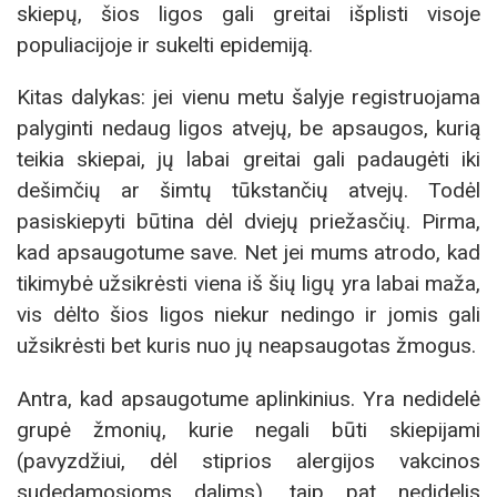
skiepų, šios ligos gali greitai išplisti visoje
populiacijoje ir sukelti epidemiją.
Kitas dalykas: jei vienu metu šalyje registruojama
palyginti nedaug ligos atvejų, be apsaugos, kurią
teikia skiepai, jų labai greitai gali padaugėti iki
dešimčių ar šimtų tūkstančių atvejų. Todėl
pasiskiepyti būtina dėl dviejų priežasčių. Pirma,
kad apsaugotume save. Net jei mums atrodo, kad
tikimybė užsikrėsti viena iš šių ligų yra labai maža,
vis dėlto šios ligos niekur nedingo ir jomis gali
užsikrėsti bet kuris nuo jų neapsaugotas žmogus.
Antra, kad apsaugotume aplinkinius. Yra nedidelė
grupė žmonių, kurie negali būti skiepijami
(pavyzdžiui, dėl stiprios alergijos vakcinos
sudedamosioms dalims), taip pat nedidelis