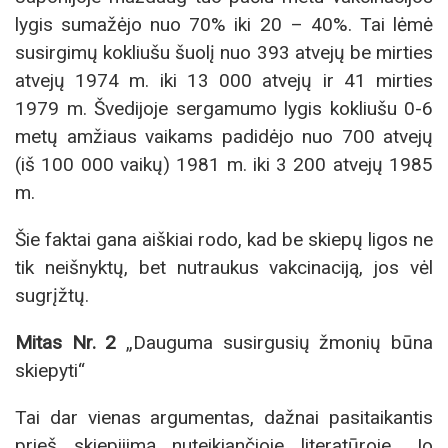
lygis sumažėjo nuo 70% iki 20 – 40%. Tai lėmė
susirgimų kokliušu šuolį nuo 393 atvejų be mirties
atvejų 1974 m. iki 13 000 atvejų ir 41 mirties
1979 m. Švedijoje sergamumo lygis kokliušu 0-6
metų amžiaus vaikams padidėjo nuo 700 atvejų
(iš 100 000 vaikų) 1981 m. iki 3 200 atvejų 1985
m.
Šie faktai gana aiškiai rodo, kad be skiepų ligos ne
tik neišnyktų, bet nutraukus vakcinaciją, jos vėl
sugrįžtų.
Mitas Nr. 2
„Dauguma susirgusių žmonių būna
skiepyti“
Tai dar vienas argumentas, dažnai pasitaikantis
prieš skiepijimą nuteikiančioje literatūroje. Jo