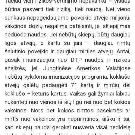
Tačiau vien rizikos vertinimo nepakanka – visada
būtina pasverti tiek riziką, tiek naudą. Net vieno
sunkaus nepageidaujamo poveikio atvejo milijonui
vakcinos dozių negalima pateisinti, jei skiepijimas
neduoda naudos. Jei nebūtų skiepų, būtų daugiau
ligos atvejų, o kartu su jais – daugiau rimtų
šalutinio poveikio ir daugiau mirties atvejų. Antai,
pasak imunizacijos nuo DTP naudos ir rizikos
analizės, jei Jungtinėse Amerikos Valstijose
nebūtų vykdoma imunizacijos programa, kokliušo
atvejų galėtų padaugėti 71 kartą ir mirčių dėl
kokliušo – keturis kartus. Vaikas gali žymiai labiau
nukentėti nuo vienos iš šių ligų nei nuo bet kokios
vakcinos. Nors bet kokios rimtos pasekmės ar
mirtis nuo vakcinos yra nepriimtinos, aišku ir tai,
kad skiepų nauda gerokai nusveria visai nedidelę