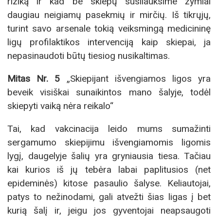
riziką ir kad be skiepų susilauksime žymiai
daugiau neigiamų pasekmių ir mirčių. Iš tikrųjų,
turint savo arsenale tokią veiksmingą medicininę
ligų profilaktikos intervenciją kaip skiepai, ja
nepasinaudoti būtų tiesiog nusikaltimas.
Mitas Nr. 5
„Skiepijant išvengiamos ligos yra
beveik visiškai sunaikintos mano šalyje, todėl
skiepyti vaiką nėra reikalo“
Tai, kad vakcinacija leido mums sumažinti
sergamumo skiepijimu išvengiamomis ligomis
lygį, daugelyje šalių yra gryniausia tiesa. Tačiau
kai kurios iš jų tebėra labai paplitusios (net
epideminės) kitose pasaulio šalyse. Keliautojai,
patys to nežinodami, gali atvežti šias ligas į bet
kurią šalį ir, jeigu jos gyventojai neapsaugoti