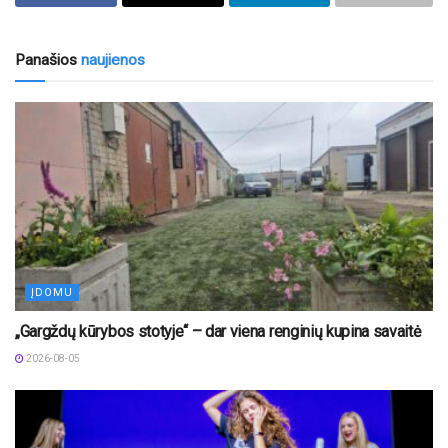
Panašios
naujienos
ĮDOMU
„Gargždų kūrybos stotyje“ – dar viena renginių kupina savaitė
2026-08-05