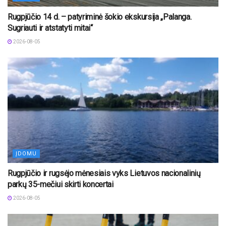
Rugpjūčio 14 d. – patyriminė šokio ekskursija „Palanga.
Sugriauti ir atstatyti mitai“
2026-08-05
ĮDOMU
Rugpjūčio ir rugsėjo mėnesiais vyks Lietuvos nacionalinių
parkų 35-mečiui skirti koncertai
2026-08-05