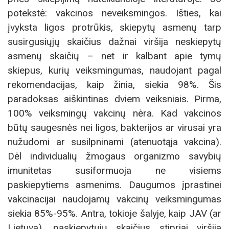
potekstė: vakcinos neveiksmingos. Išties, kai
įvyksta ligos protrūkis, skiepytų asmenų tarp
susirgusiųjų skaičius dažnai viršija neskiepytų
asmenų skaičių – net ir kalbant apie tymų
skiepus, kurių veiksmingumas, naudojant pagal
rekomendacijas, kaip žinia, siekia 98%. Šis
paradoksas aiškintinas dviem veiksniais. Pirma,
100% veiksmingų vakcinų nėra. Kad vakcinos
būtų saugesnės nei ligos, bakterijos ar virusai yra
nužudomi ar susilpninami (atenuotąja vakcina).
Dėl individualių žmogaus organizmo savybių
imunitetas susiformuoja ne visiems
paskiepytiems asmenims. Daugumos įprastinei
vakcinacijai naudojamų vakcinų veiksmingumas
siekia 85%-95%. Antra, tokioje šalyje, kaip JAV (ar
Lietuva), paskiepytųjų skaičius stipriai viršija