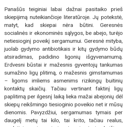
Panašūs teiginiai labai dažnai pasitaiko prieš
skiepijimą nuteikiančioje literatūroje. Jų potekstė,
matyt, kad skiepai nėra būtini. Geresnės
socialinės ir ekonominės sąlygos, be abejo, turėjo
netiesioginį poveikį sergamumui. Geresnė mityba,
juolab gydymo antibiotikais ir kitų gydymo būdų
atsiradimas, padidino ligonių išgyvenamumą.
Erdvesni būstai ir mažesnis gyventojų tankumas
sumažino ligų plitimą, o mažesnis gimstamumas
– ligoms imliems asmenims rizikingų buitinių
kontaktų skaičių. Tačiau vertinant faktinį ligų
paplitimą per ilgesnį laiką lieka mažai abejonių dėl
skiepų reikšmingo tiesioginio poveikio net ir mūsų
dienomis. Pavyzdžiui, sergamumas tymais per
daugelį metų tai kilo, tai krito, tačiau realus,