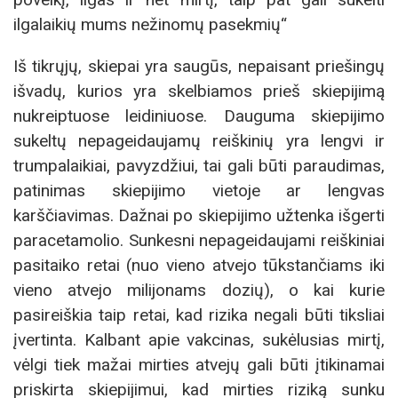
ilgalaikių mums nežinomų pasekmių“
Iš tikrųjų, skiepai yra saugūs, nepaisant priešingų
išvadų, kurios yra skelbiamos prieš skiepijimą
nukreiptuose leidiniuose. Dauguma skiepijimo
sukeltų nepageidaujamų reiškinių yra lengvi ir
trumpalaikiai, pavyzdžiui, tai gali būti paraudimas,
patinimas skiepijimo vietoje ar lengvas
karščiavimas. Dažnai po skiepijimo užtenka išgerti
paracetamolio. Sunkesni nepageidaujami reiškiniai
pasitaiko retai (nuo vieno atvejo tūkstančiams iki
vieno atvejo milijonams dozių), o kai kurie
pasireiškia taip retai, kad rizika negali būti tiksliai
įvertinta. Kalbant apie vakcinas, sukėlusias mirtį,
vėlgi tiek mažai mirties atvejų gali būti įtikinamai
priskirta skiepijimui, kad mirties riziką sunku