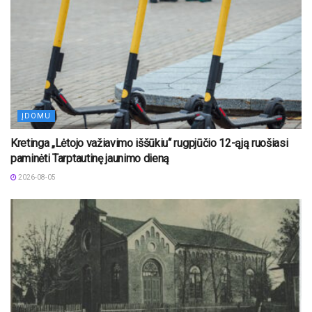
ĮDOMU
Kretinga „Lėtojo važiavimo iššūkiu“ rugpjūčio 12-ąją ruošiasi
paminėti Tarptautinę jaunimo dieną
2026-08-05