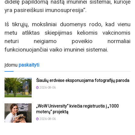
didelę papildomą naštą imuninei sistemai, kurioje
yra pasireiškusi imunosupresija“.
Iš tikrųjų, moksliniai duomenys rodo, kad vienu
metu atliktas skiepijimas keliomis vakcinomis
neturi neigiamo poveikio normaliai
funkcionuojančiai vaiko imuninei sistemai.
Įdomu
paskaityti
Šiaulių erdvėse eksponuojama fotografijų paroda
2026-08-06
„WoW University“ kviečia registruotis į „1000
moterų“ projektą
2026-08-06