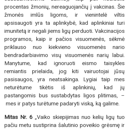
procentas žmonių, nereaguojančių į vakcinas. Šie
žmonės imlūs ligoms, ir vienintelė viltis
apsisaugoti yra ta aplinkybė, kad aplinkiniai turi
imunitetą ir negali jiems ligų perduoti. Vakcinacijos
programos, kaip ir pačios visuomenės, sėkmė
priklauso nuo kiekvieno visuomenės nario
bendradarbiavimo visų visuomenės narių labui.
Manytume, kad ignoruoti eismo taisykles
remiantis prielaida, jog kiti vairuotojai jūsų
pasisaugos, yra neatsakinga. Lygiai taip mes
neturėtume tikėtis iš aplinkinių, kad jų
pastangomis bus sustabdytas ligos plitimas, –
mes ir patys turėtume padaryti viską, ką galime.
Mitas Nr. 6
„Vaiko skiepijimas nuo kelių ligų tuo
pačiu metu sustiprina šalutinio poveikio grėsmę ir