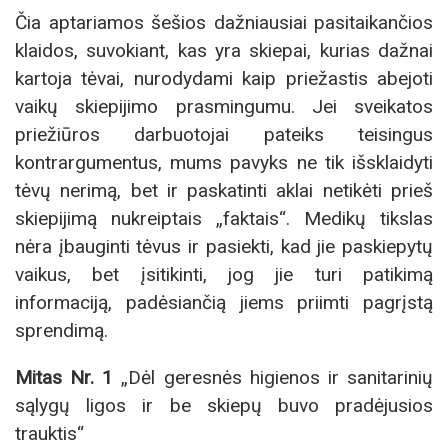
Čia aptariamos šešios dažniausiai pasitaikančios
klaidos, suvokiant, kas yra skiepai, kurias dažnai
kartoja tėvai, nurodydami kaip priežastis abejoti
vaikų skiepijimo prasmingumu. Jei sveikatos
priežiūros darbuotojai pateiks teisingus
kontrargumentus, mums pavyks ne tik išsklaidyti
tėvų nerimą, bet ir paskatinti aklai netikėti prieš
skiepijimą nukreiptais „faktais“. Medikų tikslas
nėra įbauginti tėvus ir pasiekti, kad jie paskiepytų
vaikus, bet įsitikinti, jog jie turi patikimą
informaciją, padėsiančią jiems priimti pagrįstą
sprendimą.
Mitas Nr. 1
„Dėl geresnės higienos ir sanitarinių
sąlygų ligos ir be skiepų buvo pradėjusios
trauktis“