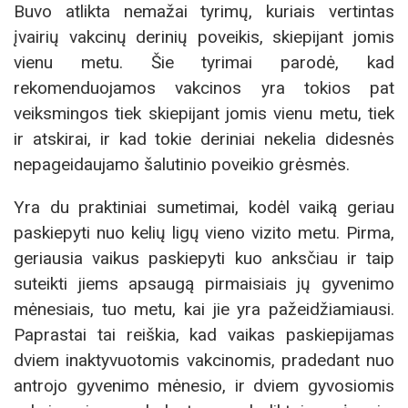
Buvo atlikta nemažai tyrimų, kuriais vertintas
įvairių vakcinų derinių poveikis, skiepijant jomis
vienu metu. Šie tyrimai parodė, kad
rekomenduojamos vakcinos yra tokios pat
veiksmingos tiek skiepijant jomis vienu metu, tiek
ir atskirai, ir kad tokie deriniai nekelia didesnės
nepageidaujamo šalutinio poveikio grėsmės.
Yra du praktiniai sumetimai, kodėl vaiką geriau
paskiepyti nuo kelių ligų vieno vizito metu. Pirma,
geriausia vaikus paskiepyti kuo anksčiau ir taip
suteikti jiems apsaugą pirmaisiais jų gyvenimo
mėnesiais, tuo metu, kai jie yra pažeidžiamiausi.
Paprastai tai reiškia, kad vaikas paskiepijamas
dviem inaktyvuotomis vakcinomis, pradedant nuo
antrojo gyvenimo mėnesio, ir dviem gyvosiomis