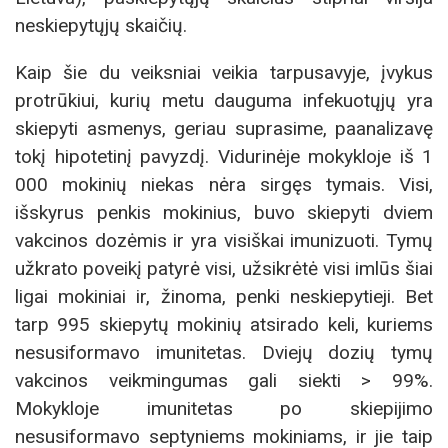
neskiepytųjų skaičių.
Kaip šie du veiksniai veikia tarpusavyje, įvykus
protrūkiui, kurių metu dauguma infekuotųjų yra
skiepyti asmenys, geriau suprasime, paanalizavę
tokį hipotetinį pavyzdį. Vidurinėje mokykloje iš 1
000 mokinių niekas nėra sirgęs tymais. Visi,
išskyrus penkis mokinius, buvo skiepyti dviem
vakcinos dozėmis ir yra visiškai imunizuoti. Tymų
užkrato poveikį patyrė visi, užsikrėtė visi imlūs šiai
ligai mokiniai ir, žinoma, penki neskiepytieji. Bet
tarp 995 skiepytų mokinių atsirado keli, kuriems
nesusiformavo imunitetas. Dviejų dozių tymų
vakcinos veikmingumas gali siekti > 99%.
Mokykloje imunitetas po skiepijimo
nesusiformavo septyniems mokiniams, ir jie taip