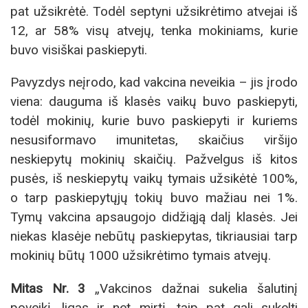
pat užsikrėtė. Todėl septyni užsikrėtimo atvejai iš
12, ar 58% visų atvejų, tenka mokiniams, kurie
buvo visiškai paskiepyti.
Pavyzdys neįrodo, kad vakcina neveikia – jis įrodo
viena: dauguma iš klasės vaikų buvo paskiepyti,
todėl mokinių, kurie buvo paskiepyti ir kuriems
nesusiformavo imunitetas, skaičius viršijo
neskiepytų mokinių skaičių. Pažvelgus iš kitos
pusės, iš neskiepytų vaikų tymais užsikėtė 100%,
o tarp paskiepytųjų tokių buvo mažiau nei 1%.
Tymų vakcina apsaugojo didžiąją dalį klasės. Jei
niekas klasėje nebūtų paskiepytas, tikriausiai tarp
mokinių būtų 1000 užsikrėtimo tymais atvejų.
Mitas Nr. 3
„Vakcinos dažnai sukelia šalutinį
poveikį, ligas ir net mirtį, taip pat gali sukelti