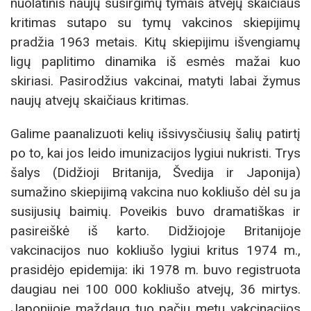
nuolatinis naujų susirgimų tymais atvejų skaičiaus
kritimas sutapo su tymų vakcinos skiepijimų
pradžia 1963 metais. Kitų skiepijimu išvengiamų
ligų paplitimo dinamika iš esmės mažai kuo
skiriasi. Pasirodžius vakcinai, matyti labai žymus
naujų atvejų skaičiaus kritimas.
Galime paanalizuoti kelių išsivysčiusių šalių patirtį
po to, kai jos leido imunizacijos lygiui nukristi. Trys
šalys (Didžioji Britanija, Švedija ir Japonija)
sumažino skiepijimą vakcina nuo kokliušo dėl su ja
susijusių baimių. Poveikis buvo dramatiškas ir
pasireiškė iš karto. Didžiojoje Britanijoje
vakcinacijos nuo kokliušo lygiui kritus 1974 m.,
prasidėjo epidemija: iki 1978 m. buvo registruota
daugiau nei 100 000 kokliušo atvejų, 36 mirtys.
Japonijoje maždaug tuo pačiu metu vakcinacijos