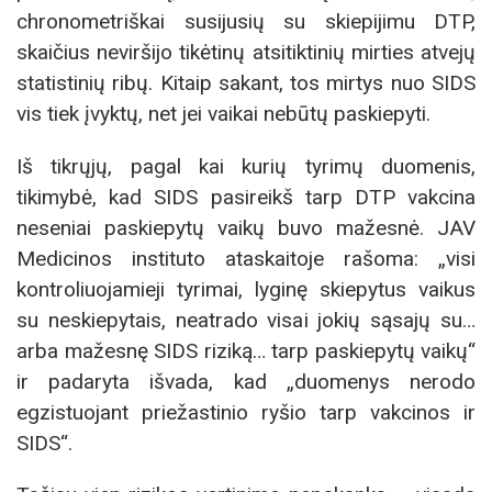
chronometriškai susijusių su skiepijimu DTP,
skaičius neviršijo tikėtinų atsitiktinių mirties atvejų
statistinių ribų. Kitaip sakant, tos mirtys nuo SIDS
vis tiek įvyktų, net jei vaikai nebūtų paskiepyti.
Iš tikrųjų, pagal kai kurių tyrimų duomenis,
tikimybė, kad SIDS pasireikš tarp DTP vakcina
neseniai paskiepytų vaikų buvo mažesnė. JAV
Medicinos instituto ataskaitoje rašoma: „visi
kontroliuojamieji tyrimai, lyginę skiepytus vaikus
su neskiepytais, neatrado visai jokių sąsajų su…
arba mažesnę SIDS riziką… tarp paskiepytų vaikų“
ir padaryta išvada, kad „duomenys nerodo
egzistuojant priežastinio ryšio tarp vakcinos ir
SIDS“.