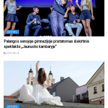
ĮDOMU
Palangos senojoje gimnazijoje pristatomas išskirtinis
spektaklis „Jaunuolio kambaryje“
2026-08-05
ĮDOMU