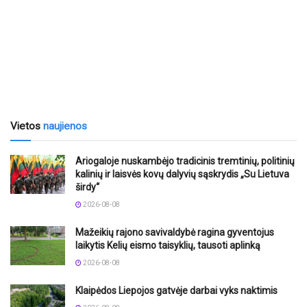
Vietos
naujienos
Ariogaloje nuskambėjo tradicinis tremtinių, politinių
kalinių ir laisvės kovų dalyvių sąskrydis „Su Lietuva
širdy“
2026-08-08
Mažeikių rajono savivaldybė ragina gyventojus
laikytis Kelių eismo taisyklių, tausoti aplinką
2026-08-08
Klaipėdos Liepojos gatvėje darbai vyks naktimis