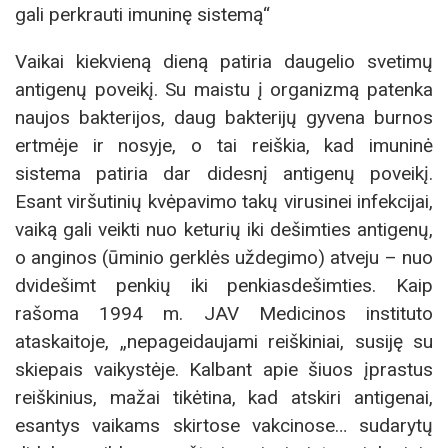
gali perkrauti imuninę sistemą“
Vaikai kiekvieną dieną patiria daugelio svetimų
antigenų poveikį. Su maistu į organizmą patenka
naujos bakterijos, daug bakterijų gyvena burnos
ertmėje ir nosyje, o tai reiškia, kad imuninė
sistema patiria dar didesnį antigenų poveikį.
Esant viršutinių kvėpavimo takų virusinei infekcijai,
vaiką gali veikti nuo keturių iki dešimties antigenų,
o anginos (ūminio gerklės uždegimo) atveju – nuo
dvidešimt penkių iki penkiasdešimties. Kaip
rašoma 1994 m. JAV Medicinos instituto
ataskaitoje, „nepageidaujami reiškiniai, susiję su
skiepais vaikystėje. Kalbant apie šiuos įprastus
reiškinius, mažai tikėtina, kad atskiri antigenai,
esantys vaikams skirtose vakcinose… sudarytų