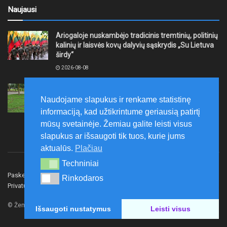
Naujausi
Ariogaloje nuskambėjo tradicinis tremtinių, politinių
kalinių ir laisvės kovų dalyvių sąskrydis „Su Lietuva
širdy“
2026-08-08
Mažeikių rajono savivaldybė ragina gyventojus
laikytis Kelių eismo taisyklių, tausoti aplinką
Naudojame slapukus ir renkame statistinę
informaciją, kad užtikrintume geriausią patirtį
2026-08-08
mūsų svetainėje. Žemiau galite leisti visus
slapukus ar išsaugoti tik tuos, kurie jums
aktualūs.
Plačiau
Techniniai
Techniniai
Paskelbk naujieną
Rašyti redakcijai
Reklama
Rinkodaros
Rinkodaros
Privatumo politika
Susisiekite
© Žemaitijos gidas.
Išsaugoti nustatymus
Leisti visus