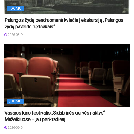
ĮDOMU
Palangos žydų bendruomenė kviečia į ekskursiją „Palangos
žydų paveldo pėdsakais“
2026-08-04
ĮDOMU
Vasaros kino festivalis „Sidabrinės gervės naktys“
Mažeikiuose – jau penktadienį
2026-08-04