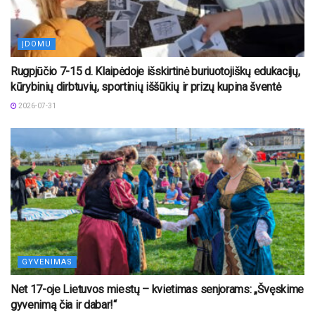
ĮDOMU
Rugpjūčio 7-15 d. Klaipėdoje išskirtinė buriuotojiškų edukacijų,
kūrybinių dirbtuvių, sportinių iššūkių ir prizų kupina šventė
2026-07-31
GYVENIMAS
Net 17-oje Lietuvos miestų – kvietimas senjorams: „Švęskime
gyvenimą čia ir dabar!“