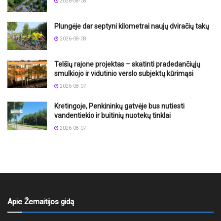
2026-08-08
Plungėje dar septyni kilometrai naujų dviračių takų
2026-08-08
Telšių rajone projektas – skatinti pradedančiųjų
smulkiojo ir vidutinio verslo subjektų kūrimąsi
2026-08-07
Kretingoje, Penkininkų gatvėje bus nutiesti
vandentiekio ir buitinių nuotekų tinklai
2026-08-07
Apie Žemaitijos gidą