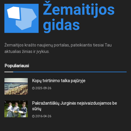
Žemaitijos krašto naujienų portalas, pateikiantis tiesiai Tau
aktualias žinias ir įvykius.
Populiariausi
Kopų tvirtinimo talka pajūryje
2025-09-26
Pakražantiškių Jurginės neįsivaizduojamos be
sūrių
2016-04-26