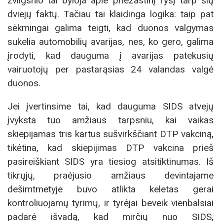
žvilgsnio tai byloja apie priežastinį ryšį tarp šių
dviejų faktų. Tačiau tai klaidinga logika: taip pat
sėkmingai galima teigti, kad duonos valgymas
sukelia automobilių avarijas, nes, ko gero, galima
įrodyti, kad dauguma į avarijas patekusių
vairuotojų per pastarąsias 24 valandas valgė
duonos.
Jei įvertinsime tai, kad dauguma SIDS atvejų
įvyksta tuo amžiaus tarpsniu, kai vaikas
skiepijamas tris kartus sušvirkščiant DTP vakciną,
tikėtina, kad skiepijimas DTP vakcina prieš
pasireiškiant SIDS yra tiesiog atsitiktinumas. Iš
tikrųjų, praėjusio amžiaus devintajame
dešimtmetyje buvo atlikta keletas gerai
kontroliuojamų tyrimų, ir tyrėjai beveik vienbalsiai
padarė išvadą, kad mirčių nuo SIDS,