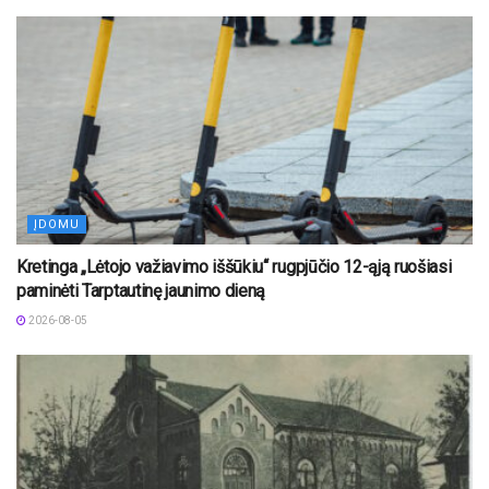
ĮDOMU
Kretinga „Lėtojo važiavimo iššūkiu“ rugpjūčio 12-ąją ruošiasi
paminėti Tarptautinę jaunimo dieną
2026-08-05