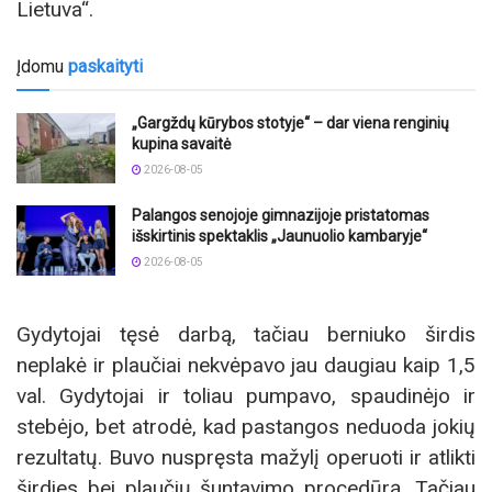
Lietuva“.
Įdomu
paskaityti
„Gargždų kūrybos stotyje“ – dar viena renginių
kupina savaitė
2026-08-05
Palangos senojoje gimnazijoje pristatomas
išskirtinis spektaklis „Jaunuolio kambaryje“
2026-08-05
Gydytojai tęsė darbą, tačiau berniuko širdis
neplakė ir plaučiai nekvėpavo jau daugiau kaip 1,5
val. Gydytojai ir toliau pumpavo, spaudinėjo ir
stebėjo, bet atrodė, kad pastangos neduoda jokių
rezultatų. Buvo nuspręsta mažylį operuoti ir atlikti
širdies bei plaučių šuntavimo procedūrą. Tačiau