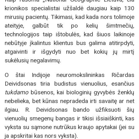
krionikos specialistai užšaldė daugiau kaip 130
mirusių pacientų. Tikimasi, kad kada nors tolimoje
ateityje, galbūt tik po kelių šimtmečių,
technologijos taip ištobulės, kad šiuos laikinoje
nebūtyje įkalintus klientus bus galima atitirpdyti,
atgaivinti ir išgydyti nuo bet kokių jų mirtį
sukėlusių negalavimų.
O štai Indijoje neuromokslininkas Ričardas
Deividsonas tiria budistus vienuolius, esančius
tukdamo
būsenos, kai biologinių gyvybės ženklų
nebelieka, bet kūnas nepradeda irti savaitę ar net
ilgiau. R. Deividsonas bando užfiksuoti šių
vienuolių smegenų bangas ir tikisi išsiaiškinti, kas
vyksta su sąmone nutrūkus kraujo apytakai (jei su
ja apskritai kas nors vyksta).