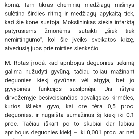
komą: tam tikras cheminių medžiagų mišinys
sulėtina širdies ritmą ir medžiagų apykaitą tiek,
kad šie kone sustoja. Mokslininkas siekia infarktą
patyrusiems žmonėms suteikti „šiek tiek
nemirtingumo“, kol šie įveiks sveikatos krizę,
atvedusią juos prie mirties slenksčio.
M. Rotas įrodė, kad apribojus deguonies tiekimą
galima nužudyti gyvūną, tačiau toliau mažinant
deguonies kiekį gyvūnas vėl atgyja, bet jo
gyvybinės funkcijos susilpnėja. Jis ištyrė
dirvožemyje besiveisiančias apvaliąsias kirmėles,
kurios išlieka gyvo, kai ore tėra 0,5 proc.
deguonies, ir nugaišta sumažinus šį kiekį iki 0,1
proc. Tačiau iškart po to skubiai dar labiau
apribojus deguonies kiekį – iki 0,001 proc. ar net