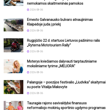
nemokamos skaitmeninės pamokos
2026-08-06
Ernesto Galvanausko bulvaro atnaujinimas
Klaipėdoje juda į priekį
2026-08-06
Rugpjūčio 22 d. startuos Lietuvos pažinimo ralis
„Ryterna Mototourism Rally“
2026-08-06
Moterys kviečiamos dalyvauti tarptautiniame
moksliniame tyrime „MELIORA“
2026-08-06
Palangoje – poezijos festivalio „Liudvika“ skaitymai
su poete Vitalija Maksvyte
2026-08-06
Tauragės rajono savivaldybė finansuos
neformaliojo mokinių sportinio ugdymo programas