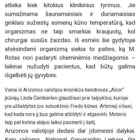
atlieka kiek kitokius klinikinius tyrimus. Jie
sumažinama šaunamaisiais ir duriamaisiais
ginklais sužeistų asmenų kūno temperatūrą, kad
organizmas ne taip smarkiai kraujuotų, kol
chirurgai susiūs žaizdas. Iš esmės šie gydytojai
atvėsindami organizmą siekia to paties, ką M.
Rotas nori padaryti cheminėmis medžiagomis –
laikinai nužudyti pacientus, kad būtų galima
išgelbėti jų gyvybes.
Viena iš Arizonos valstijos krionikos bendrovės „Alcor“
įkūrėjų Linda Čemberlen glaudžiasi prie talpyklos, kurioje
yra užšaldytas jos sutuoktinio Fredo kūnas. Artimieji viliasi,
kad kada nors jį bus galima atšildyti ir atgaivinti. Moteris
taip pat ketina atėjus laikui pasinerti į šaltį.
Arizonos valstijoje dedasi dar įdomesni dalykai.
Kaip rašoma „National Geographic Lietuva, čia