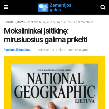
Pradžia
»
Įdomu
»
Mokslininkai įsitikinę: mirusiuosius galima prikelti
Mokslininkai įsitikinę:
mirusiuosius galima prikelti
Paulius Liškauskas
2016-04-04
Laikas: 3 min skaitymo