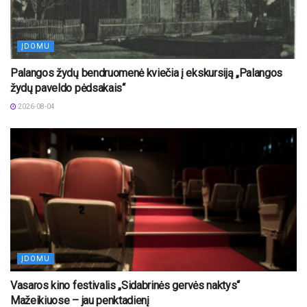
ĮDOMU
Palangos žydų bendruomenė kviečia į ekskursiją „Palangos
žydų paveldo pėdsakais“
2026-08-04
ĮDOMU
Vasaros kino festivalis „Sidabrinės gervės naktys“
Mažeikiuose – jau penktadienį