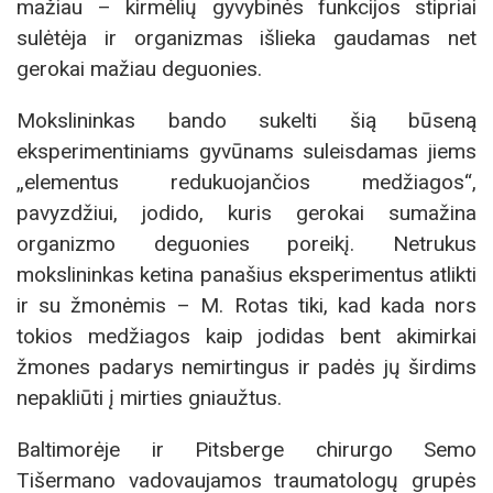
mažiau – kirmėlių gyvybinės funkcijos stipriai
sulėtėja ir organizmas išlieka gaudamas net
gerokai mažiau deguonies.
Mokslininkas bando sukelti šią būseną
eksperimentiniams gyvūnams suleisdamas jiems
„elementus redukuojančios medžiagos“,
pavyzdžiui, jodido, kuris gerokai sumažina
organizmo deguonies poreikį. Netrukus
mokslininkas ketina panašius eksperimentus atlikti
ir su žmonėmis – M. Rotas tiki, kad kada nors
tokios medžiagos kaip jodidas bent akimirkai
žmones padarys nemirtingus ir padės jų širdims
nepakliūti į mirties gniaužtus.
Baltimorėje ir Pitsberge chirurgo Semo
Tišermano vadovaujamos traumatologų grupės