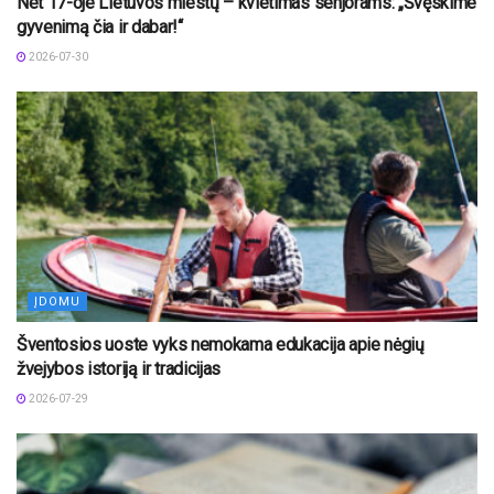
Net 17-oje Lietuvos miestų – kvietimas senjorams: „Švęskime
gyvenimą čia ir dabar!“
2026-07-30
ĮDOMU
Šventosios uoste vyks nemokama edukacija apie nėgių
žvejybos istoriją ir tradicijas
2026-07-29