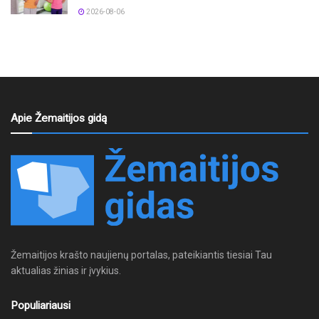
2026-08-06
Apie Žemaitijos gidą
Žemaitijos krašto naujienų portalas, pateikiantis tiesiai Tau
aktualias žinias ir įvykius.
Populiariausi