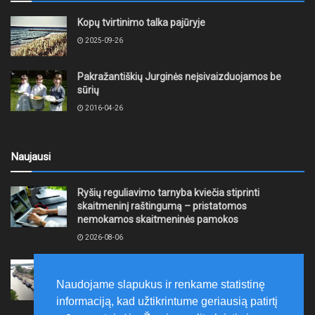
Kopų tvirtinimo talka pajūryje
2025-09-26
Pakražantiškių Jurginės neįsivaizduojamos be
sūrių
2016-04-26
Naujausi
Ryšių reguliavimo tarnyba kviečia stiprinti
skaitmeninį raštingumą – pristatomos
nemokamos skaitmeninės pamokos
2026-08-06
Ernesto Galvanausko bulvaro atnaujinimas
Klaipėdoje juda į priekį
Naudojame slapukus ir renkame statistinę
2026-08-06
informaciją, kad užtikrintume geriausią patirtį