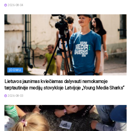
2026-08-04
ĮDOMU
Lietuvos jaunimas kviečiamas dalyvauti nemokamoje
tarptautinėje medijų stovykloje Latvijoje „Young Media Sharks“
2026-08-03