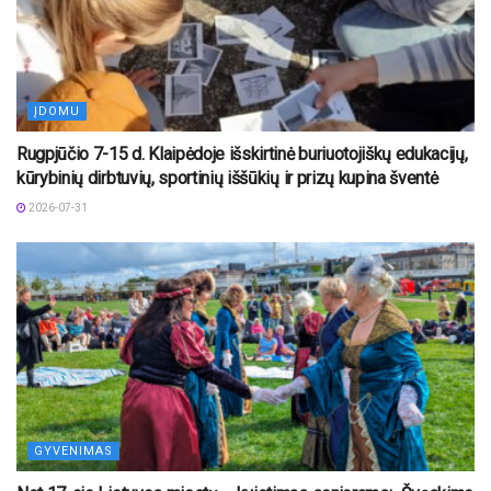
ĮDOMU
Rugpjūčio 7-15 d. Klaipėdoje išskirtinė buriuotojiškų edukacijų,
kūrybinių dirbtuvių, sportinių iššūkių ir prizų kupina šventė
2026-07-31
GYVENIMAS