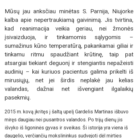
Mūsų jau anksčiau minėtas S. Parnija, Niujorke
kalba apie nepertraukiamą gaivinimą. Jis tvirtina,
kad reanimacija veikia geriau, nei žmonės
įsivaizduoja, ir tinkamomis sąlygomis –
sumažinus kūno temperatūrą, pakankamai giliai ir
tinkamu ritmu spaudžiant krūtinę, taip pat
atsargiai tiekiant deguonį ir stengiantis nepažeisti
audinių – kai kuriuos pacientus galima prikelti iš
mirusiųjų, net jei širdis neplakė jau kelias
valandas, dažnai net išvengiant ilgalaikių
pasekmių.
2015 m. kovą įkritęs į šaltą upelį Gardelis Martinas išbuvo
miręs daugiau nei pusantros valandos. Po trijų dienų jis
išvyko iš ligoninės gyvas ir sveikas. Ši istorija yra viena iš
daugelio, verčiančių mokslininkus sudvejoti dėl mirties