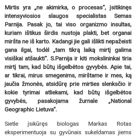
Mirtis yra „ne akimirka, o procesas“, įsitikinęs
intensyviosios slaugos specialistas Semas
Parnija. Pasak jo, tai viso organizmo insultas,
kuriam ištikus širdis nustoja plakti, bet organai
miršta ne iš karto. Kadangi jie gali išlikti nepažeisti
gana ilgai, todėl „tam tikrą laiką mirtį galima
visiškai atšaukti“. S.Parnija ir kiti mokslininkai tiria
mirtį tam, kad būtų išgelbėtos gyvybės. Apie tai,
ar tikrai, mirus smegenims, mirštame ir mes, ką
jaučia žmonės, atsidūrę prie mirties slenksčio ir
kokie tyrimai atliekami, kad būtų išgelbėtos
gyvybės, pasakojama žurnale „National
Geographic Lietuva“.
Sietle įsikūręs biologas Markas Rotas
eksperimentuoja su gyvūnais sukeldamas jiems