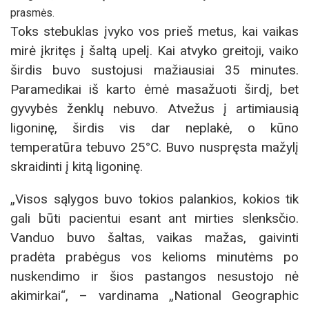
prasmės.
Toks stebuklas įvyko vos prieš metus, kai vaikas
mirė įkritęs į šaltą upelį. Kai atvyko greitoji, vaiko
širdis buvo sustojusi mažiausiai 35 minutes.
Paramedikai iš karto ėmė masažuoti širdį, bet
gyvybės ženklų nebuvo. Atvežus į artimiausią
ligoninę, širdis vis dar neplakė, o kūno
temperatūra tebuvo 25°C. Buvo nuspręsta mažylį
skraidinti į kitą ligoninę.
„Visos sąlygos buvo tokios palankios, kokios tik
gali būti pacientui esant ant mirties slenksčio.
Vanduo buvo šaltas, vaikas mažas, gaivinti
pradėta prabėgus vos kelioms minutėms po
nuskendimo ir šios pastangos nesustojo nė
akimirkai“, – vardinama „National Geographic