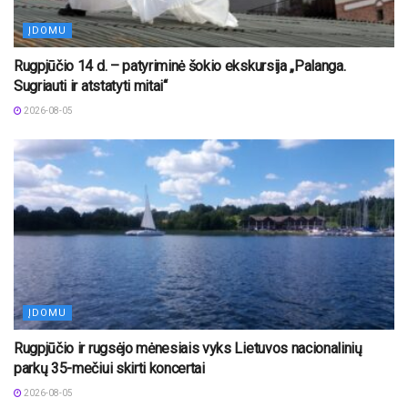
ĮDOMU
Rugpjūčio 14 d. – patyriminė šokio ekskursija „Palanga.
Sugriauti ir atstatyti mitai“
2026-08-05
ĮDOMU
Rugpjūčio ir rugsėjo mėnesiais vyks Lietuvos nacionalinių
parkų 35-mečiui skirti koncertai
2026-08-05