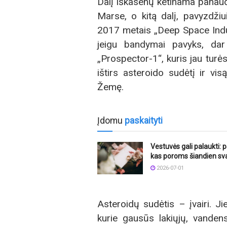
Dalį iškasenų ketinama panau
Marse, o kitą dalį, pavyzdžiu
2017 metais „Deep Space Indus
jeigu bandymai pavyks, da
„Prospector-1“, kuris jau turė
ištirs asteroido sudėtį ir vi
Žemę.
Įdomu
paskaityti
Vestuvės gali palaukti: p
kas poroms šiandien sv
2026-07-01
Asteroidų sudėtis – įvairi. Jie
kurie gausūs lakiųjų, vandens