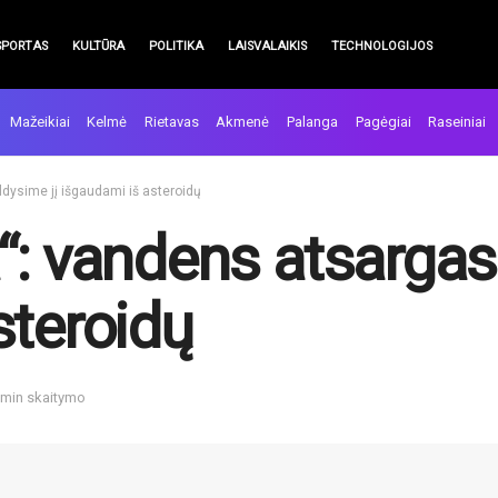
SPORTAS
KULTŪRA
POLITIKA
LAISVALAIKIS
TECHNOLOGIJOS
Mažeikiai
Kelmė
Rietavas
Akmenė
Palanga
Pagėgiai
Raseiniai
ldysime jį išgaudami iš asteroidų
“: vandens atsargas 
steroidų
 min skaitymo