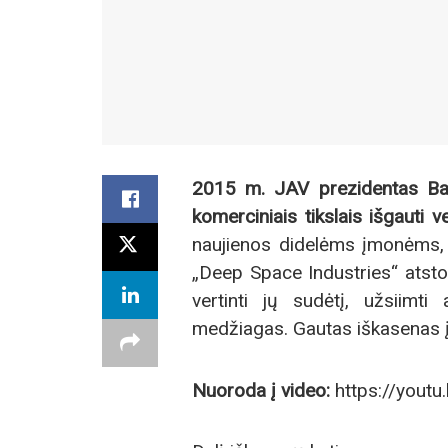
2015 m. JAV prezidentas Bar
komerciniais tikslais išgauti
naujienos didelėms įmonėms, k
„Deep Space Industries“ atstov
vertinti jų sudėtį, užsiimt
medžiagas. Gautas iškasenas į
Nuoroda į video:
https://yout