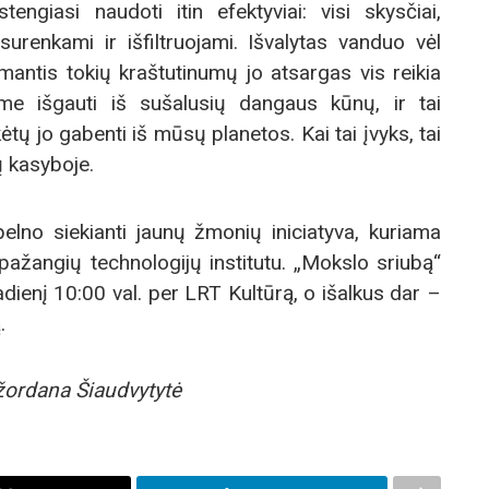
tengiasi naudoti itin efektyviai: visi skysčiai,
 surenkami ir išfiltruojami. Išvalytas vanduo vėl
mantis tokių kraštutinumų jo atsargas vis reikia
ume išgauti iš sušalusių dangaus kūnų, ir tai
ėtų jo gabenti iš mūsų planetos. Kai tai įvyks, tai
ų kasyboje.
lno siekianti jaunų žmonių iniciatyva, kuriama
pažangių technologijų institutu. „Mokslo sriubą“
dienį 10:00 val. per LRT Kultūrą, o išalkus dar –
.
žordana Šiaudvytytė