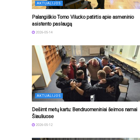
AKTUALIJOS
Palangiškio Tomo Vilucko patirtis apie asmeninio
asistento paslaugą
2026-05-14
AKTUALIJOS
Dešimt metų kartu: Bendruomeniniai šeimos namai
Šiauliuose
2026-05-12