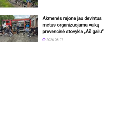
Akmenės rajone jau devintus
metus organizuojama vaikų
prevencinė stovykla „Aš galiu“
2026-08-07