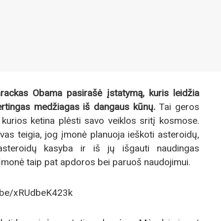
ackas Obama pasirašė įstatymą, kuris leidžia
 vertingas medžiagas iš dangaus kūnų.
Tai geros
urios ketina plėsti savo veiklos sritį kosmose.
as teigia, jog įmonė planuoja ieškoti asteroidų,
i asteroidų kasyba ir iš jų išgauti naudingas
monė taip pat apdoros bei paruoš naudojimui.
u.be/xRUdbeK423k