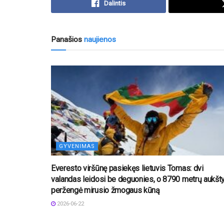
Dalintis
Panašios
naujienos
GYVENIMAS
Everesto viršūnę pasiekęs lietuvis Tomas: dvi
valandas leidosi be deguonies, o 8790 metrų aukšty
peržengė mirusio žmogaus kūną
2026-06-22