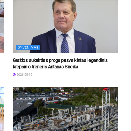
GYVENIMAS
Gražios sukakties proga pasveikintas legendinis
krepšinio treneris Antanas Sireika
2026-05-19