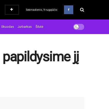
Sekmadienis, 9 rugpjūčio
Skuodas
Jurbarkas
Šilutė
papildysime jį