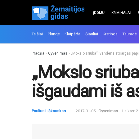
ĮDOMU
KRIMINALAI
Telšiai
Plungė
Klaipėda
Šiauliai
Kretinga
Tauragė
Pradžia
»
Gyvenimas
»
„Mokslo sriuba“: vandens atsargas papi
„Mokslo sriuba
išgaudami iš a
Paulius Liškauskas
2017-01-05
Gyvenimas
Laikas: 2