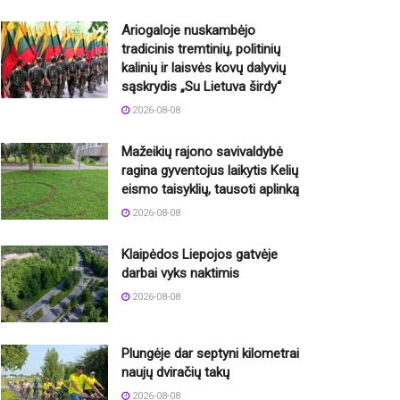
Ariogaloje nuskambėjo
tradicinis tremtinių, politinių
kalinių ir laisvės kovų dalyvių
sąskrydis „Su Lietuva širdy“
2026-08-08
Mažeikių rajono savivaldybė
ragina gyventojus laikytis Kelių
eismo taisyklių, tausoti aplinką
2026-08-08
Klaipėdos Liepojos gatvėje
darbai vyks naktimis
2026-08-08
Plungėje dar septyni kilometrai
naujų dviračių takų
2026-08-08