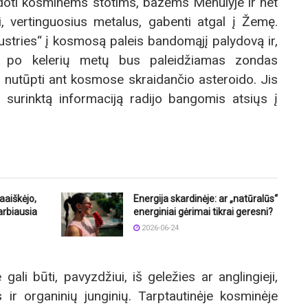
doti kosminėms stotims, bazėms Mėnulyje ir net
i, vertinguosius metalus, gabenti atgal į Žemę.
tries“ į kosmosą paleis bandomąjį palydovą ir,
r po kelerių metų bus paleidžiamas zondas
s nutūpti ant kosmose skraidančio asteroido. Jis
są surinktą informaciją radijo bangomis atsiųs į
aaiškėjo,
Energija skardinėje: ar „natūralūs“
arbiausia
energiniai gėrimai tikrai geresni?
2026-06-24
 gali būti, pavyzdžiui, iš geležies ar anglingieji,
 ir organinių junginių. Tarptautinėje kosminėje