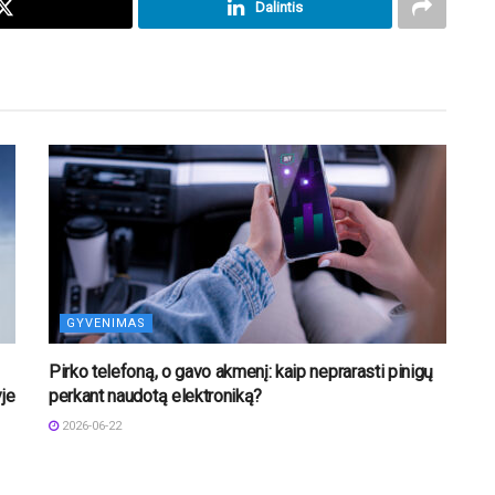
Dalintis
GYVENIMAS
Pirko telefoną, o gavo akmenį: kaip neprarasti pinigų
je
perkant naudotą elektroniką?
2026-06-22