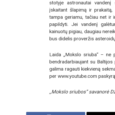
stotyje astronautai vandenį s
įskaitant šlapimą ir prakaitą,
tampa geriamu, tačiau net ir i
papildyti. Jei vandenį galėt
kainuotų pigiau, daugiau nereik
bus didelis proveržis asteroid
Laida „Mokslo sriuba“ – ne pe
bendradarbiaujant su Baltijos 
galima ragauti kiekvieną sekma
per www.youtube.com paskyrą
,,Mokslo sriubos” savanorė D