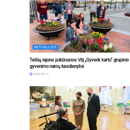
AKTUALIJOS
Telšių rajone įsikūrusios VšĮ „Gyvenk kartu“ grupinio
gyvenimo namų kasdienybė
2026-06-11