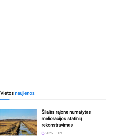
Vietos
naujienos
Šilalės rajone numatytas
melioracijos statinių
rekonstravimas
2026-08-09