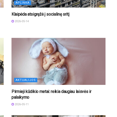
APLINKA
Klaipėda atsigręžė į socialinę sritį
2026-05-14
AKTUALIJOS
Pirmieji kūdikio metai: reikia daugiau laisvės ir
palaikymo
2026-05-11