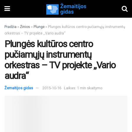
Pradžia
»
Žinios
»
Plungė
»
Plungės kultūros centro pučiamųjų instrumentų
orkestras – TV projekte ,,Vario audra“
Plungės kultūros centro
pučiamųjų instrumentų
orkestras – TV projekte ,,Vario
audra“
Žemaitijos gidas
2015-10-16
Laikas: 1 min skaitymo