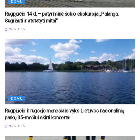
ĮDOMU
Rugpjūčio 14 d. – patyriminė šokio ekskursija „Palanga.
Sugriauti ir atstatyti mitai“
2026-08-05
ĮDOMU
Rugpjūčio ir rugsėjo mėnesiais vyks Lietuvos nacionalinių
parkų 35-mečiui skirti koncertai
2026-08-05