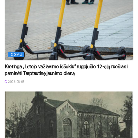
ĮDOMU
Kretinga „Lėtojo važiavimo iššūkiu“ rugpjūčio 12-ąją ruošiasi
paminėti Tarptautinę jaunimo dieną
2026-08-05