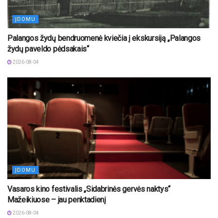
ĮDOMU
Palangos žydų bendruomenė kviečia į ekskursiją „Palangos
žydų paveldo pėdsakais“
2026-08-04
ĮDOMU
Vasaros kino festivalis „Sidabrinės gervės naktys“
Mažeikiuose – jau penktadienį
2026-08-04