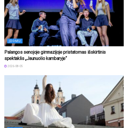
ĮDOMU
Palangos senojoje gimnazijoje pristatomas išskirtinis
spektaklis „Jaunuolio kambaryje“
2026-08-05