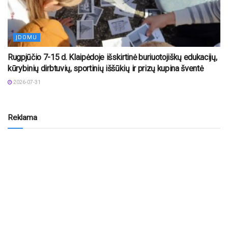
ĮDOMU
Rugpjūčio 7-15 d. Klaipėdoje išskirtinė buriuotojiškų edukacijų,
kūrybinių dirbtuvių, sportinių iššūkių ir prizų kupina šventė
2026-07-31
Reklama