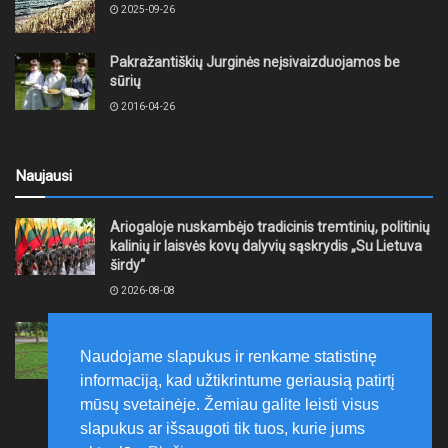
2025-09-26
Pakražantiškių Jurginės neįsivaizduojamos be
sūrių
2016-04-26
Naujausi
Ariogaloje nuskambėjo tradicinis tremtinių, politinių
kalinių ir laisvės kovų dalyvių sąskrydis „Su Lietuva
širdy“
2026-08-08
Mažeikių rajono savivaldybė ragina gyventojus
laikytis Kelių eismo taisyklių, tausoti aplinką
Naudojame slapukus ir renkame statistinę
2026-08-08
informaciją, kad užtikrintume geriausią patirtį
mūsų svetainėje. Žemiau galite leisti visus
slapukus ar išsaugoti tik tuos, kurie jums