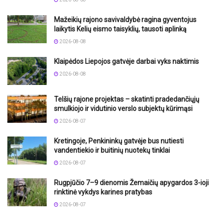
Mažeikių rajono savivaldybė ragina gyventojus
laikytis Kelių eismo taisyklių, tausoti aplinką
2026-08-08
Klaipėdos Liepojos gatvėje darbai vyks naktimis
2026-08-08
Telšių rajone projektas – skatinti pradedančiųjų
smulkiojo ir vidutinio verslo subjektų kūrimąsi
2026-08-07
Kretingoje, Penkininkų gatvėje bus nutiesti
vandentiekio ir buitinių nuotekų tinklai
2026-08-07
Rugpjūčio 7–9 dienomis Žemaičių apygardos 3-ioji
rinktinė vykdys karines pratybas
2026-08-07