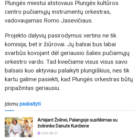
Plungės miestui atstovaus Plungės kultūros
centro pučiamųjų instrumentų orkestras,
vadovaujamas Romo Jasevičiaus.
Projekto dalyvių pasirodymus vertins ne tik
komisija, bet ir žiūrovai. Jų balsai bus labai
svarbūs kovojant dėl geriausio šalies pučiamųjų
orkestro vardo. Tad kviečiame visus visus savo
balsais kuo aktyviau palaikyti plungiškius, nes tik
kartu galime pasiekti, kad Plungės orkestras būtų
pripažintas geriausiu.
Įdomu
paskaityti
Artėjant Žolinei, Palangoje susitikimas su
žolininke Danute Kunčiene
2026-08-07