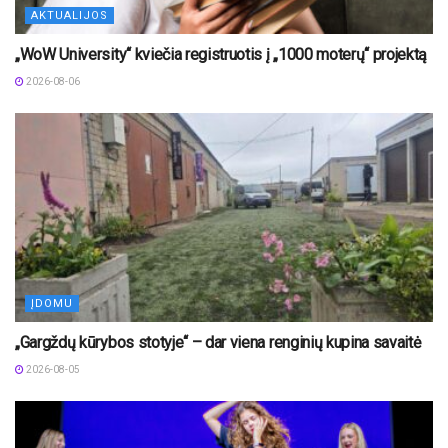
AKTUALIJOS
„WoW University“ kviečia registruotis į „1000 moterų“ projektą
2026-08-06
ĮDOMU
„Gargždų kūrybos stotyje“ – dar viena renginių kupina savaitė
2026-08-05