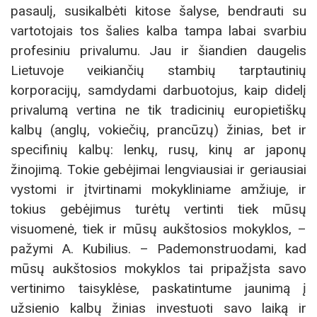
pasaulį, susikalbėti kitose šalyse, bendrauti su
vartotojais tos šalies kalba tampa labai svarbiu
profesiniu privalumu. Jau ir šiandien daugelis
Lietuvoje veikiančių stambių tarptautinių
korporacijų, samdydami darbuotojus, kaip didelį
privalumą vertina ne tik tradicinių europietiškų
kalbų (anglų, vokiečių, prancūzų) žinias, bet ir
specifinių kalbų: lenkų, rusų, kinų ar japonų
žinojimą. Tokie gebėjimai lengviausiai ir geriausiai
vystomi ir įtvirtinami mokykliniame amžiuje, ir
tokius gebėjimus turėtų vertinti tiek mūsų
visuomenė, tiek ir mūsų aukštosios mokyklos, –
pažymi A. Kubilius. – Pademonstruodami, kad
mūsų aukštosios mokyklos tai pripažįsta savo
vertinimo taisyklėse, paskatintume jaunimą į
užsienio kalbų žinias investuoti savo laiką ir