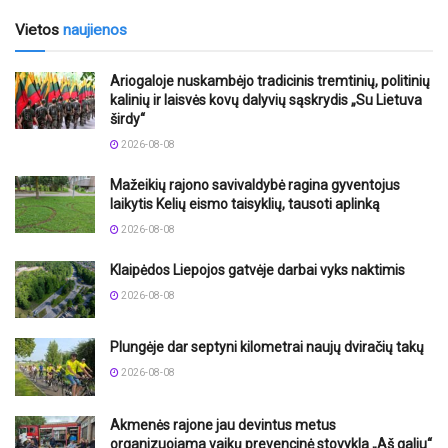
Vietos
naujienos
Ariogaloje nuskambėjo tradicinis tremtinių, politinių
kalinių ir laisvės kovų dalyvių sąskrydis „Su Lietuva
širdy“
2026-08-08
Mažeikių rajono savivaldybė ragina gyventojus
laikytis Kelių eismo taisyklių, tausoti aplinką
2026-08-08
Klaipėdos Liepojos gatvėje darbai vyks naktimis
2026-08-08
Plungėje dar septyni kilometrai naujų dviračių takų
2026-08-08
Akmenės rajone jau devintus metus
organizuojama vaikų prevencinė stovykla „Aš galiu“