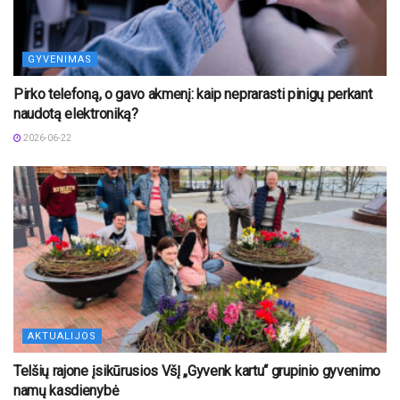
GYVENIMAS
Pirko telefoną, o gavo akmenį: kaip neprarasti pinigų perkant
naudotą elektroniką?
2026-06-22
AKTUALIJOS
Telšių rajone įsikūrusios VšĮ „Gyvenk kartu“ grupinio gyvenimo
namų kasdienybė