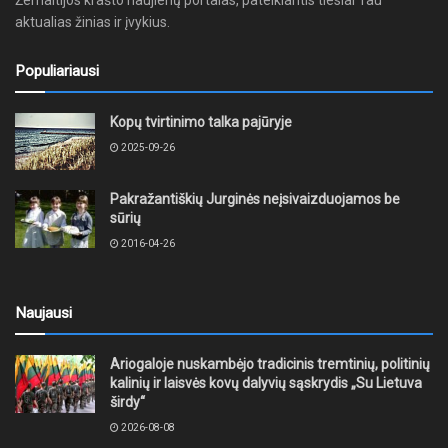
Žemaitijos krašto naujienų portalas, pateikiantis tiesiai Tau
aktualias žinias ir įvykius.
Populiariausi
Kopų tvirtinimo talka pajūryje
2025-09-26
Pakražantiškių Jurginės neįsivaizduojamos be
sūrių
2016-04-26
Naujausi
Ariogaloje nuskambėjo tradicinis tremtinių, politinių
kalinių ir laisvės kovų dalyvių sąskrydis „Su Lietuva
širdy“
2026-08-08