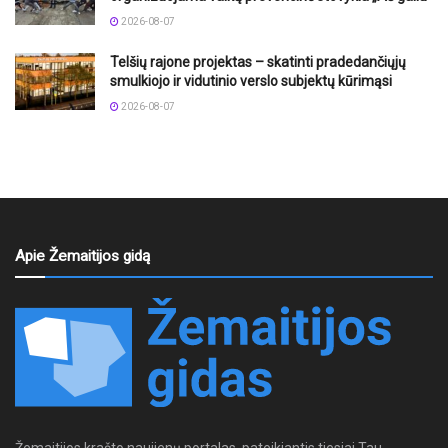
2026-08-07
Telšių rajone projektas – skatinti pradedančiųjų
smulkiojo ir vidutinio verslo subjektų kūrimąsi
2026-08-07
Apie Žemaitijos gidą