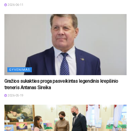
2026-06-11
GYVENIMAS
Gražios sukakties proga pasveikintas legendinis krepšinio
treneris Antanas Sireika
2026-05-19