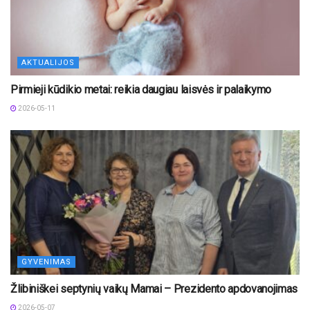
AKTUALIJOS
Pirmieji kūdikio metai: reikia daugiau laisvės ir palaikymo
2026-05-11
GYVENIMAS
Žlibiniškei septynių vaikų Mamai – Prezidento apdovanojimas
2026-05-07