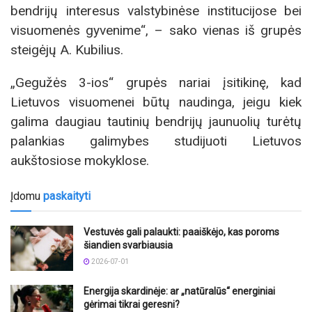
bendrijų interesus valstybinėse institucijose bei
visuomenės gyvenime“, – sako vienas iš grupės
steigėjų A. Kubilius.
„Gegužės 3-ios“ grupės nariai įsitikinę, kad
Lietuvos visuomenei būtų naudinga, jeigu kiek
galima daugiau tautinių bendrijų jaunuolių turėtų
palankias galimybes studijuoti Lietuvos
aukštosiose mokyklose.
Įdomu
paskaityti
Vestuvės gali palaukti: paaiškėjo, kas poroms
šiandien svarbiausia
2026-07-01
Energija skardinėje: ar „natūralūs“ energiniai
gėrimai tikrai geresni?