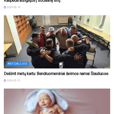
Klaipėda atsigręžė į socialinę sritį
2026-05-14
AKTUALIJOS
Dešimt metų kartu: Bendruomeniniai šeimos namai Šiauliuose
2026-05-12