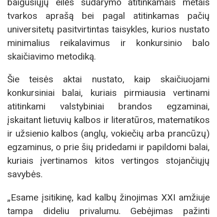
baigusiųjų eilės sudarymo atitinkamais metais
tvarkos aprašą bei pagal atitinkamas pačių
universitetų pasitvirtintas taisykles, kurios nustato
minimalius reikalavimus ir konkursinio balo
skaičiavimo metodiką.
Šie teisės aktai nustato, kaip skaičiuojami
konkursiniai balai, kuriais pirmiausia vertinami
atitinkami valstybiniai brandos egzaminai,
įskaitant lietuvių kalbos ir literatūros, matematikos
ir užsienio kalbos (anglų, vokiečių arba prancūzų)
egzaminus, o prie šių pridedami ir papildomi balai,
kuriais įvertinamos kitos vertingos stojančiųjų
savybės.
„Esame įsitikinę, kad kalbų žinojimas XXI amžiuje
tampa dideliu privalumu. Gebėjimas pažinti