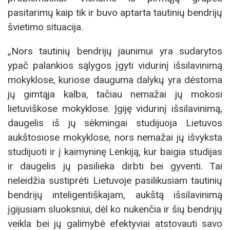
pasitarimų kaip tik ir buvo aptarta tautinių bendrijų
švietimo situacija.
„Nors tautinių bendrijų jaunimui yra sudarytos
ypač palankios sąlygos įgyti vidurinį išsilavinimą
mokyklose, kuriose dauguma dalykų yra dėstoma
jų gimtąja kalba, tačiau nemažai jų mokosi
lietuviškose mokyklose. Įgiję vidurinį išsilavinimą,
daugelis iš jų sėkmingai studijuoja Lietuvos
aukštosiose mokyklose, nors nemažai jų išvyksta
studijuoti ir į kaimyninę Lenkiją, kur baigia studijas
ir daugelis jų pasilieka dirbti bei gyventi. Tai
neleidžia sustiprėti Lietuvoje pasilikusiam tautinių
bendrijų inteligentiškajam, aukštą išsilavinimą
įgijusiam sluoksniui, dėl ko nukenčia ir šių bendrijų
veikla bei jų galimybė efektyviai atstovauti savo