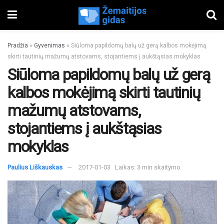
Pradžia
»
Gyvenimas
»
Siūloma papildomų balų už gerą kalbos mokėjimą
skirti tautinių mažumų atstovams, stojantiems į aukštąsias mokyklas
Siūloma papildomų balų už gerą
kalbos mokėjimą skirti tautinių
mažumų atstovams,
stojantiems į aukštąsias
mokyklas
Paulius Liškauskas
2017-01-03
Laikas: 3 min skaitymo