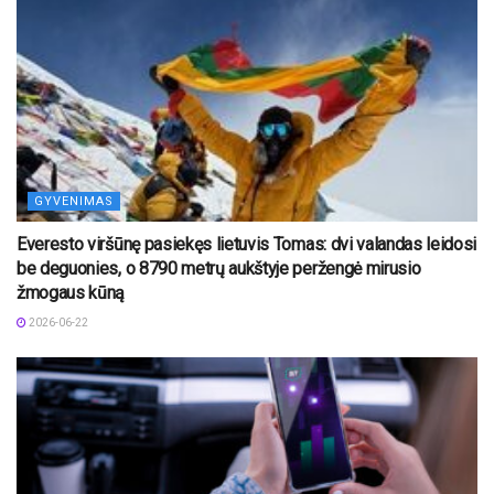
GYVENIMAS
Everesto viršūnę pasiekęs lietuvis Tomas: dvi valandas leidosi
be deguonies, o 8790 metrų aukštyje peržengė mirusio
žmogaus kūną
2026-06-22