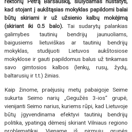
rektorių Petrą Baršauską, siūlydamas nustatyti,
kad stojant į aukštąsias mokyklas papildomi balai
būtų skiriami ir už užsienio kalbų mokėjimą
(skiriant iki 0.5 balo).
Tai sudarytų palankias
galimybes tautinių bendrijų jaunuoliams,
baigusiems lietuviškas ar tautinių bendrijų
mokyklas, studijuoti Lietuvos aukštosiose
mokyklose ir gauti papildomus balus už tinkamas
savo gimtosios kalbos (lenkų, rusų, žydų,
baltarusių ir t.t.) žinias.
Kaip žinome, praėjusių metų pabaigoje Seime
sukurta Seimo narių „Gegužės 3-ios“ grupė,
vienijanti Seimo narius, kuriems rūpi, kad Lietuvoje
būtų įgyvendinama efektyvi tautinių bendrijų
politika, ypatingą dėmesį skiriant Vilniaus regiono
problematikai. Viename iš pirmųjų grupės