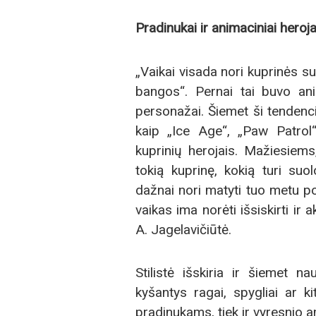
Pradinukai ir animaciniai heroja
„Vaikai visada nori kuprinės su
bangos“. Pernai tai buvo ani
personažai. Šiemet ši tendencij
kaip „Ice Age“, „Paw Patrol“
kuprinių herojais. Mažiesiems,
tokią kuprinę, kokią turi suo
dažnai nori matyti tuo metu p
vaikas ima norėti išsiskirti ir
A. Jagelavičiūtė.
Stilistė išskiria ir šiemet 
kyšantys ragai, spygliai ar k
pradinukams, tiek ir vyresnio 