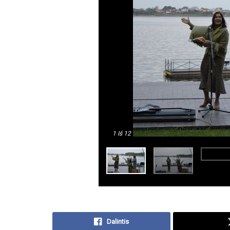
1
Iš 12
Dalintis