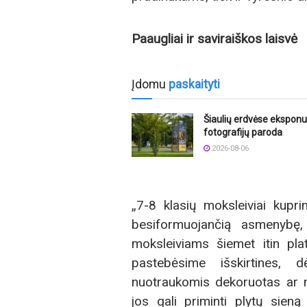
Paaugliai ir saviraiškos laisvė
Įdomu
paskaityti
Šiaulių erdvėse ekspon
fotografijų paroda
2026-08-06
„7-8 klasių moksleiviai kupri
besiformuojančią asmenybę,
moksleiviams šiemet itin pl
pastebėsime išskirtines, d
nuotraukomis dekoruotas ar ne
jos gali priminti plytų sien