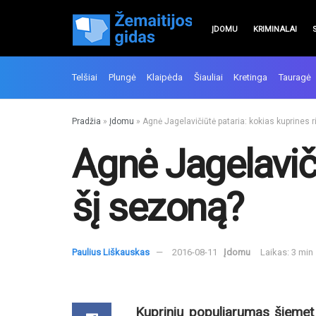
ĮDOMU
KRIMINALAI
Telšiai
Plungė
Klaipėda
Šiauliai
Kretinga
Tauragė
Pradžia
»
Įdomu
»
Agnė Jagelavičiūtė pataria: kokias kuprines r
Agnė Jagelaviči
šį sezoną?
Paulius Liškauskas
2016-08-11
Įdomu
Laikas: 3 min
Kuprinių populiarumas šiemet 