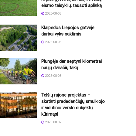
eismo taisyklių, tausoti aplinką
2026-08-08
Klaipėdos Liepojos gatvėje
darbai vyks naktimis
2026-08-08
Plungėje dar septyni kilometrai
naujų dviračių takų
2026-08-08
Telšių rajone projektas –
skatinti pradedančiųjų smulkiojo
ir vidutinio verslo subjektų
kūrimąsi
2026-08-07