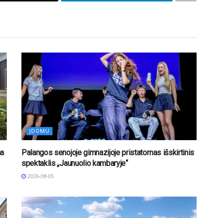
ĮDOMU
na
Palangos senojoje gimnazijoje pristatomas išskirtinis
spektaklis „Jaunuolio kambaryje“
2026-08-05