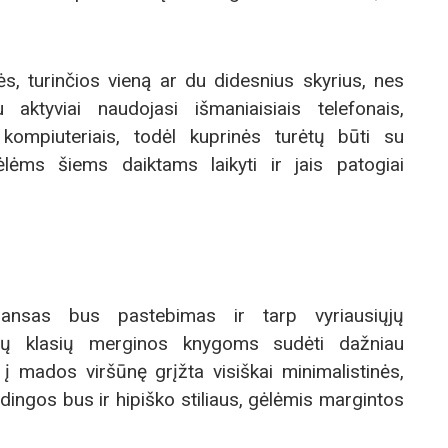
ės, turinčios vieną ar du didesnius skyrius, nes
 aktyviai naudojasi išmaniaisiais telefonais,
 kompiuteriais, todėl kuprinės turėtų būti su
nėlėms šiems daiktams laikyti ir jais patogiai
sansas bus pastebimas ir tarp vyriausiųjų
nių klasių merginos knygoms sudėti dažniau
 į mados viršūnę grįžta visiškai minimalistinės,
dingos bus ir hipiško stiliaus, gėlėmis margintos