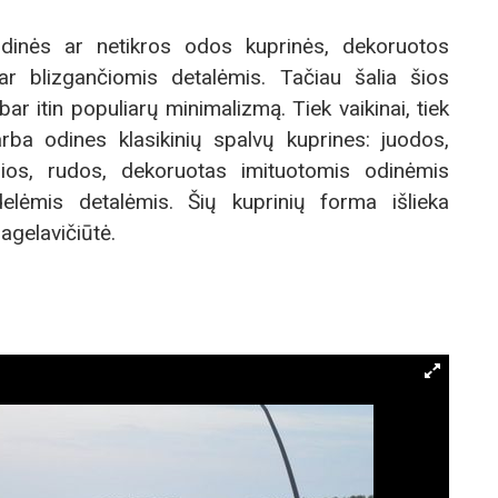
inės ar netikros odos kuprinės, dekoruotos
 ar blizgančiomis detalėmis. Tačiau šalia šios
r itin populiarų minimalizmą. Tiek vaikinai, tiek
arba odines klasikinių spalvų kuprines: juodos,
lios, rudos, dekoruotas imituotomis odinėmis
delėmis detalėmis. Šių kuprinių forma išlieka
Jagelavičiūtė.