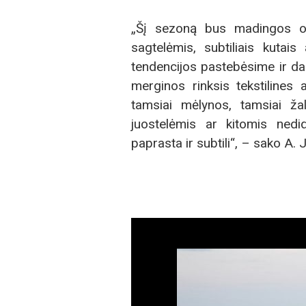
„Šį sezoną bus madingos od
sagtelėmis, subtiliais kutais
tendencijos pastebėsime ir daba
merginos rinksis tekstilines 
tamsiai mėlynos, tamsiai ža
juostelėmis ar kitomis nedi
paprasta ir subtili“, – sako A. 