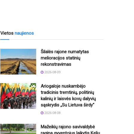
Vietos
naujienos
Šilalės rajone numatytas
melioracijos statinių
rekonstravimas
2026-08-09
Ariogaloje nuskambėjo
tradicinis tremtinių, politinių
kalinių ir laisvės kovų dalyvių
sąskrydis „Su Lietuva širdy“
2026-08-08
Mažeikių rajono savivaldybė
ragina gyventojus laikytis Kelių