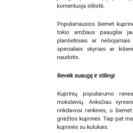
komentuoja stilistė.
Populiariausios šiemet kuprin
tokio amžiaus paaugliai jau
planšetiniais ar nešiojamais
specialiais skyriais ar kiše
naudotis.
Beveik suaugę ir stilingi
Kuprinių populiarumo rene
moksleivių. Anksčiau vyres
rinkdavosi rankines, o šiemet
griežtos kuprinės. Taip pat ma
kuprinės su kutukais.