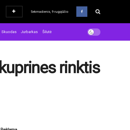
Sekmadienis, 9 rugpjūčio
Skuodas
Jurbarkas
Šilutė
kuprines rinktis
Reklama