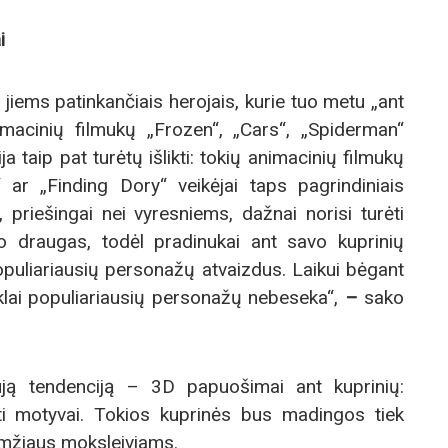
i
 jiems patinkančiais herojais, kurie tuo metu „ant
macinių filmukų „Frozen“, „Cars“, „Spiderman“
a taip pat turėtų išlikti: tokių animacinių filmukų
 ar „Finding Dory“ veikėjai taps pagrindiniais
 priešingai nei vyresniems, dažnai norisi turėti
lo draugas, todėl pradinukai ant savo kuprinių
opuliariausių personažų atvaizdus. Laikui bėgant
 aklai populiariausių personažų nebeseka“,
–
sako
naują tendenciją – 3D papuošimai ant kuprinių:
iti motyvai. Tokios kuprinės bus madingos tiek
amžiaus moksleiviams.