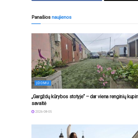
Panašios
naujienos
ĮDOMU
„Gargždų kūrybos stotyje“ – dar viena renginių kupi
savaitė
2026-08-05