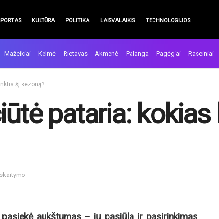
SPORTAS
KULTŪRA
POLITIKA
LAISVALAIKIS
TECHNOLOGIJOS
Mažeikiai
Kelmė
Rietavas
Akmenė
Palanga
Pagėgiai
Raseiniai
inktis šį sezoną?
ūtė pataria: kokias 
 skaitymo
pasiekė aukštumas – jų pasiūla ir pasirinkimas