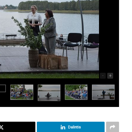
-
+
Dalintis