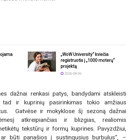
uojama
„WoW University“ kviečia
registruotis į „1000 moterų“
projektą
2026-08-06
nes dažnai renkasi patys, bandydami atskleisti
 tad ir kuprinių pasirinkimas tokio amžiaus
atus. Gatvėse ir mokyklose šį sezoną dažnai
ėmesį atkreipiančias ir blizgias, realiomis
tikėtų tekstūrų ir formų kuprines. Pavyzdžiui,
ą ar būti panašios į sustingusius burbulus“, –