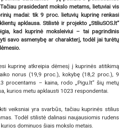
. Tačiau prasidedant mokslo metams, lietuviai vis
inių madai: tik 9 proc. lietuvių kuprinę renkasi
klientų apklausa. Stilistė ir projekto „StiliuSOS.lt“
igia, kad kuprinė moksleiviui – tai pagrindinis
ti savo asmenybę ar charakterį, todėl jai turėtų
dėmesio.
iesi kuprinę atkreipia dėmesį į kuprinės atitikimą
vaiko norus (19,9 proc.), kokybę (18,2 proc.), 9
 8,3 procentams – kaina, rodo „Pigu.lt“ šių metų
usa, kurios metu apklausti 1023 respondentai.
kiti veiksniai yra svarbūs, tačiau kuprinės stilius
amas. Todėl stilistė dalinasi naujausiomis rudens
s, kurios dominuos šiais mokslo metais.