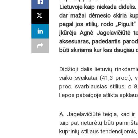
Lietuvoje kaip niekada didelis
dar mažai dėmesio skiria kupr
pagal jos stilių, rodo „Pigu.lt“ 
įkūrėja Agnė Jagelavičiūtė te
aksesuaras, padedantis parody
būti skiriama kur kas daugiau 
Didžioji dalis lietuvių rinkdam
vaiko sveikatai (41,3 proc.), 
proc. svarbiausias stilius, o
liepos pabaigoje atlikta apkla
A. Jagelavičiūtė teigia, kad ir 
taip pat neturėtų būti pamiršt
kuprinių stiliaus tendencijomi