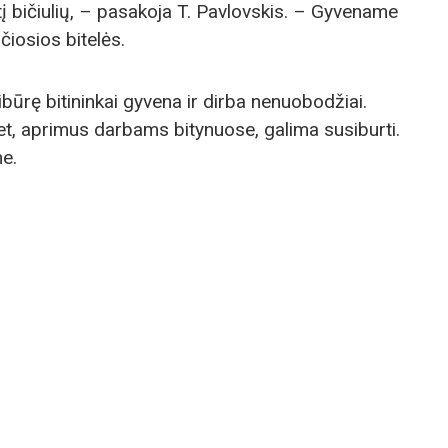
 bičiulių, – pasakoja T. Pavlovskis. – Gyvename
čiosios bitelės.
būrę bitininkai gyvena ir dirba nenuobodžiai.
t, aprimus darbams bitynuose, galima susiburti.
me.