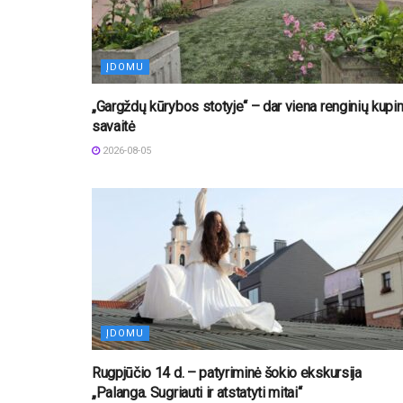
ĮDOMU
„Gargždų kūrybos stotyje“ – dar viena renginių kupi
savaitė
2026-08-05
ĮDOMU
Rugpjūčio 14 d. – patyriminė šokio ekskursija
„Palanga. Sugriauti ir atstatyti mitai“