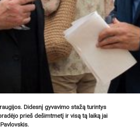
draugijos. Didesnį gyvavimo stažą turintys
pradėjo prieš dešimtmetį ir visą tą laiką jai
Pavlovskis.