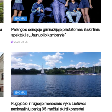
ĮDOMU
na
Palangos senojoje gimnazijoje pristatomas išskirtinis
spektaklis „Jaunuolio kambaryje“
2026-08-05
ĮDOMU
Rugpjūčio ir rugsėjo mėnesiais vyks Lietuvos
nacionalinių parkų 35-mečiui skirti koncertai