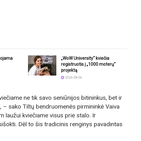
uojama
„WoW University“ kviečia
registruotis į „1000 moterų“
projektą
2026-08-06
viečiame ne tik savo seniūnijos bitininkus, bet ir
onų, – sako Tiltų bendruomenės pirmininkė Vaiva
 laužui kviečiame visus prie stalo. Ir
asišokti. Dėl to šis tradicinis renginys pavadintas