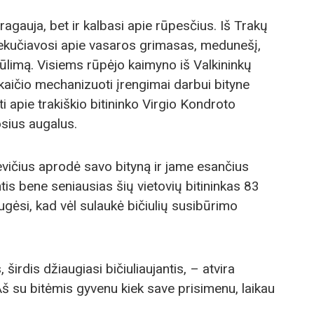
ragauja, bet ir kalbasi apie rūpesčius. Iš Trakų
šnekučiavosi apie vasaros grimasas, medunešį,
kūlimą. Visiems rūpėjo kaimyno iš Valkininkų
aičio mechanizuoti įrengimai darbui bityne
i apie trakiškio bitininko Virgio Kondroto
sius augalus.
kevičius aprodė savo bityną ir jame esančius
ntis bene seniausias šių vietovių bitininkas 83
ėsi, kad vėl sulaukė bičiulių susibūrimo
širdis džiaugiasi bičiuliaujantis, – atvira
š su bitėmis gyvenu kiek save prisimenu, laikau