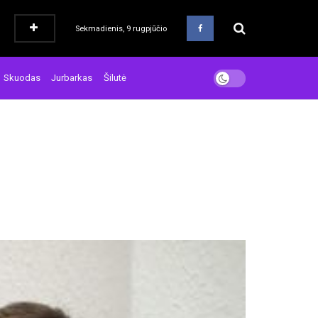
Sekmadienis, 9 rugpjūčio
Skuodas
Jurbarkas
Šilutė