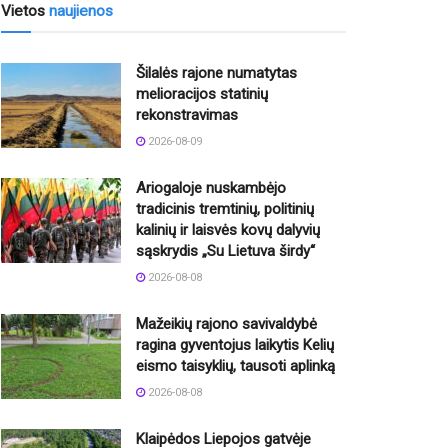
Vietos
naujienos
Šilalės rajone numatytas
melioracijos statinių
rekonstravimas
2026-08-09
Ariogaloje nuskambėjo
tradicinis tremtinių, politinių
kalinių ir laisvės kovų dalyvių
sąskrydis „Su Lietuva širdy“
2026-08-08
Mažeikių rajono savivaldybė
ragina gyventojus laikytis Kelių
eismo taisyklių, tausoti aplinką
2026-08-08
Klaipėdos Liepojos gatvėje