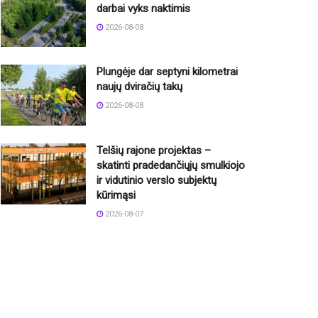
darbai vyks naktimis
2026-08-08
Plungėje dar septyni kilometrai
naujų dviračių takų
2026-08-08
Telšių rajone projektas –
skatinti pradedančiųjų smulkiojo
ir vidutinio verslo subjektų
kūrimąsi
2026-08-07