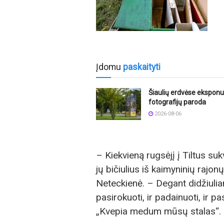
Įdomu
paskaityti
Šiaulių erdvėse ekspon
fotografijų paroda
2026-08-06
– Kiekvieną rugsėjį į Tiltus suk
jų bičiulius iš kaimyninių raj
Neteckienė. – Degant didžiuliam
pasirokuoti, ir padainuoti, ir p
„Kvepia medum mūsų stalas“.