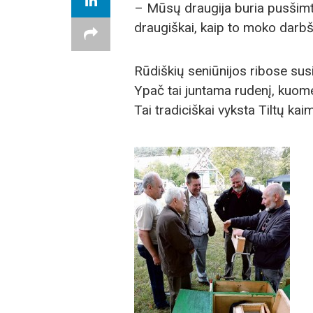
– Mūsų draugija buria pusšimtį
draugiškai, kaip to moko darbš
Rūdiškių seniūnijos ribose susi
Ypač tai juntama rudenį, kuome
Tai tradiciškai vyksta Tiltų kai