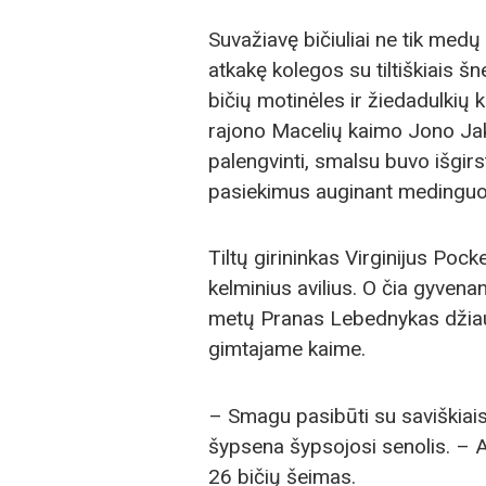
Suvažiavę bičiuliai ne tik medų 
atkakę kolegos su tiltiškiais 
bičių motinėles ir žiedadulkių 
rajono Macelių kaimo Jono Jak
palengvinti, smalsu buvo išgirst
pasiekimus auginant medinguo
Tiltų girininkas Virginijus Poc
kelminius avilius. O čia gyvena
metų Pranas Lebednykas džiaug
gimtajame kaime.
– Smagu pasibūti su saviškiais, 
šypsena šypsojosi senolis. – A
26 bičių šeimas.