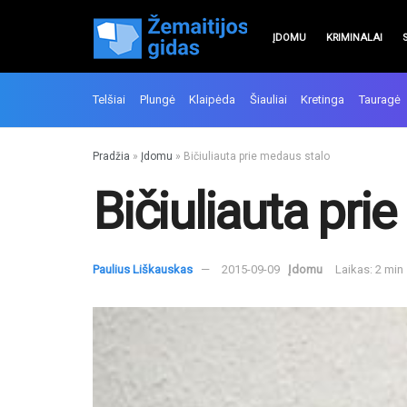
ĮDOMU
KRIMINALAI
Telšiai
Plungė
Klaipėda
Šiauliai
Kretinga
Tauragė
Pradžia
»
Įdomu
»
Bičiuliauta prie medaus stalo
Bičiuliauta pri
Paulius Liškauskas
2015-09-09
Įdomu
Laikas: 2 min