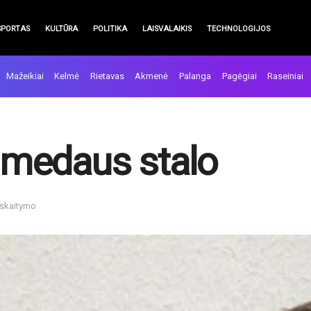
SPORTAS
KULTŪRA
POLITIKA
LAISVALAIKIS
TECHNOLOGIJOS
Mažeikiai
Kelmė
Rietavas
Akmenė
Palanga
Pagėgiai
Raseiniai
e medaus stalo
 skaitymo