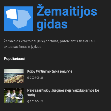
Žemaitijos krašto naujienų portalas, pateikiantis tiesiai Tau
aktualias žinias ir įvykius.
Populiariausi
Kopų tvirtinimo talka pajūryje
2025-09-26
Pakražantiškių Jurginės neįsivaizduojamos be
sūrių
2016-04-26