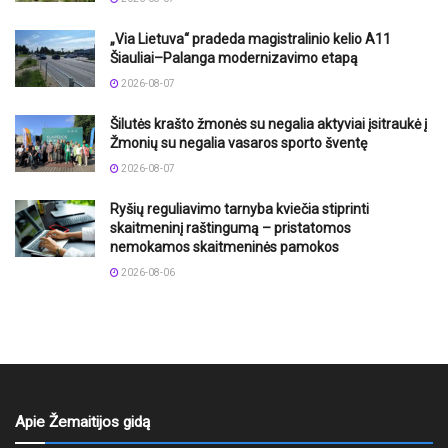
„Via Lietuva“ pradeda magistralinio kelio A11
Šiauliai–Palanga modernizavimo etapą
2026-08-07
Šilutės krašto žmonės su negalia aktyviai įsitraukė į
Žmonių su negalia vasaros sporto šventę
2026-08-07
Ryšių reguliavimo tarnyba kviečia stiprinti
skaitmeninį raštingumą – pristatomos
nemokamos skaitmeninės pamokos
2026-08-06
Apie Žemaitijos gidą