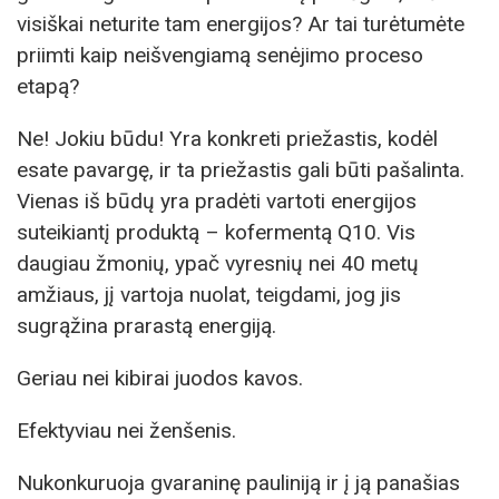
visiškai neturite tam energijos? Ar tai turėtumėte
priimti kaip neišvengiamą senėjimo proceso
etapą?
Ne! Jokiu būdu! Yra konkreti priežastis, kodėl
esate pavargę, ir ta priežastis gali būti pašalinta.
Vienas iš būdų yra pradėti vartoti energijos
suteikiantį produktą – kofermentą Q10. Vis
daugiau žmonių, ypač vyresnių nei 40 metų
amžiaus, jį vartoja nuolat, teigdami, jog jis
sugrąžina prarastą energiją.
Geriau nei kibirai juodos kavos.
Efektyviau nei ženšenis.
Nukonkuruoja gvaraninę pauliniją ir į ją panašias