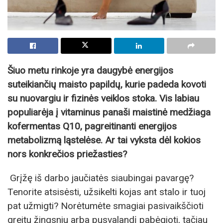
Šiuo metu rinkoje yra daugybė energijos
suteikiančių maisto papildų, kurie padeda kovoti
su nuovargiu ir fizinės veiklos stoka. Vis labiau
populiarėja į vitaminus panaši maistinė medžiaga
kofermentas Q10, pagreitinanti energijos
metabolizmą ląstelėse. Ar tai vyksta dėl kokios
nors konkrečios priežasties?
Grįžę iš darbo jaučiatės siaubingai pavargę?
Tenorite atsisėsti, užsikelti kojas ant stalo ir tuoj
pat užmigti? Norėtumėte smagiai pasivaikščioti
greitu žingsniu arba pusvalandį pabėgioti, tačiau