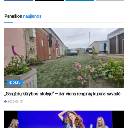
Panašios
naujienos
ĮDOMU
„Gargždų kūrybos stotyje“ – dar viena renginių kupina savaitė
2026-08-05