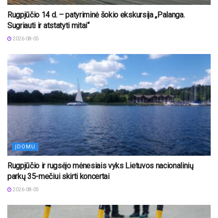
Rugpjūčio 14 d. – patyriminė šokio ekskursija „Palanga.
Sugriauti ir atstatyti mitai“
2026-08-05
ĮDOMU
Rugpjūčio ir rugsėjo mėnesiais vyks Lietuvos nacionalinių
parkų 35-mečiui skirti koncertai
2026-08-05