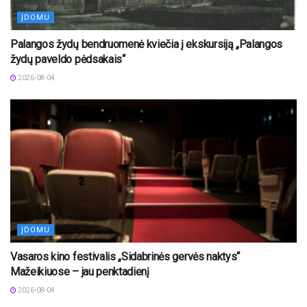
ĮDOMU
Palangos žydų bendruomenė kviečia į ekskursiją „Palangos
žydų paveldo pėdsakais“
2026-08-04
ĮDOMU
Vasaros kino festivalis „Sidabrinės gervės naktys“
Mažeikiuose – jau penktadienį
2026-08-04