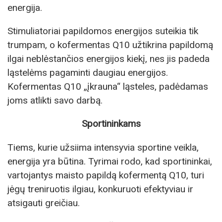
energija.
Stimuliatoriai papildomos energijos suteikia tik
trumpam, o kofermentas Q10 užtikrina papildomą
ilgai neblėstančios energijos kiekį, nes jis padeda
ląstelėms pagaminti daugiau energijos.
Kofermentas Q10 „įkrauna“ ląsteles, padėdamas
joms atlikti savo darbą.
Sportininkams
Tiems, kurie užsiima intensyvia sportine veikla,
energija yra būtina. Tyrimai rodo, kad sportininkai,
vartojantys maisto papildą kofermentą Q10, turi
jėgų treniruotis ilgiau, konkuruoti efektyviau ir
atsigauti greičiau.