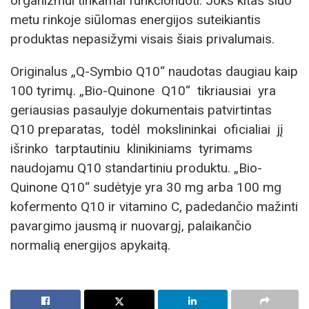
organizmui tinkamai funkcionuoti. Joks kitas šiuo
metu rinkoje siūlomas energijos suteikiantis
produktas nepasižymi visais šiais privalumais.
Originalus „Q-Symbio Q10“ naudotas daugiau kaip
100 tyrimų. „Bio-Quinone Q10“ tikriausiai yra
geriausias pasaulyje dokumentais patvirtintas
Q10 preparatas, todėl mokslininkai oficialiai jį
išrinko tarptautiniu klinikiniams tyrimams
naudojamu Q10 standartiniu produktu. „Bio-
Quinone Q10“ sudėtyje yra 30 mg arba 100 mg
kofermento Q10 ir vitamino C, padedančio mažinti
pavargimo jausmą ir nuovargį, palaikančio
normalią energijos apykaitą.