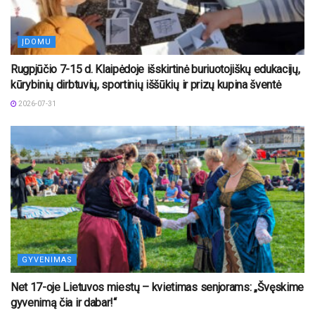
ĮDOMU
Rugpjūčio 7-15 d. Klaipėdoje išskirtinė buriuotojiškų edukacijų,
kūrybinių dirbtuvių, sportinių iššūkių ir prizų kupina šventė
2026-07-31
GYVENIMAS
Net 17-oje Lietuvos miestų – kvietimas senjorams: „Švęskime
gyvenimą čia ir dabar!“