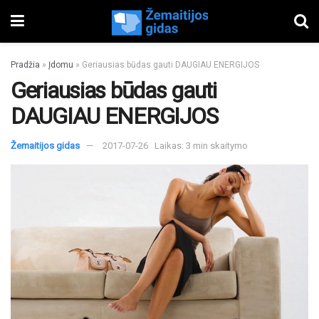
Pradžia
»
Įdomu
»
Geriausias būdas gauti DAUGIAU ENERGIJOS
Geriausias būdas gauti
DAUGIAU ENERGIJOS
Žemaitijos gidas
2017-07-26
Laikas: 3 min skaitymo