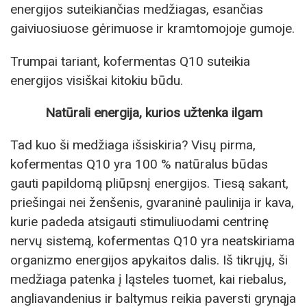
energijos suteikiančias medžiagas, esančias
gaiviuosiuose gėrimuose ir kramtomojoje gumoje.
Trumpai tariant, kofermentas Q10 suteikia
energijos visiškai kitokiu būdu.
Natūrali energija, kurios užtenka ilgam
Tad kuo ši medžiaga išsiskiria? Visų pirma,
kofermentas Q10 yra 100 % natūralus būdas
gauti papildomą pliūpsnį energijos. Tiesą sakant,
priešingai nei ženšenis, gvaraninė paulinija ir kava,
kurie padeda atsigauti stimuliuodami centrinę
nervų sistemą, kofermentas Q10 yra neatskiriama
organizmo energijos apykaitos dalis. Iš tikrųjų, ši
medžiaga patenka į ląsteles tuomet, kai riebalus,
angliavandenius ir baltymus reikia paversti grynąja