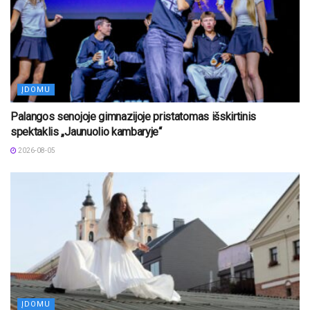
ĮDOMU
Palangos senojoje gimnazijoje pristatomas išskirtinis
spektaklis „Jaunuolio kambaryje“
2026-08-05
ĮDOMU