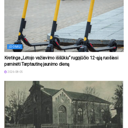
ĮDOMU
Kretinga „Lėtojo važiavimo iššūkiu“ rugpjūčio 12-ąją ruošiasi
paminėti Tarptautinę jaunimo dieną
2026-08-05