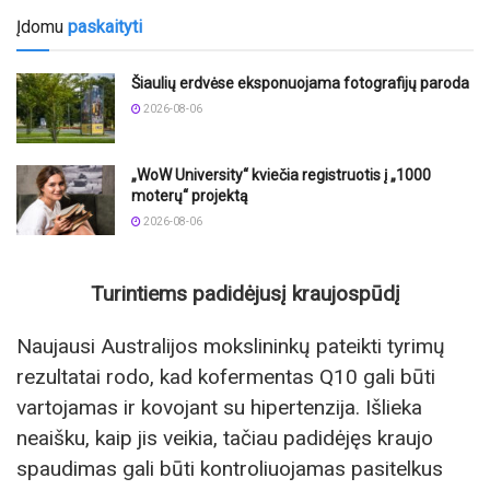
Įdomu
paskaityti
Šiaulių erdvėse eksponuojama fotografijų paroda
2026-08-06
„WoW University“ kviečia registruotis į „1000
moterų“ projektą
2026-08-06
Turintiems padidėjusį kraujospūdį
Naujausi Australijos mokslininkų pateikti tyrimų
rezultatai rodo, kad kofermentas Q10 gali būti
vartojamas ir kovojant su hipertenzija. Išlieka
neaišku, kaip jis veikia, tačiau padidėjęs kraujo
spaudimas gali būti kontroliuojamas pasitelkus