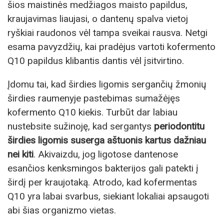
šios maistinės medžiagos maisto papildus,
kraujavimas liaujasi, o dantenų spalva vietoj
ryškiai raudonos vėl tampa sveikai rausva. Netgi
esama pavyzdžių, kai pradėjus vartoti kofermento
Q10 papildus klibantis dantis vėl įsitvirtino.
Įdomu tai, kad širdies ligomis sergančių žmonių
širdies raumenyje pastebimas sumažėjęs
kofermento Q10 kiekis. Turbūt dar labiau
nustebsite sužinoję, kad sergantys
periodontitu
širdies ligomis suserga aštuonis kartus dažniau
nei kiti
. Akivaizdu, jog ligotose dantenose
esančios kenksmingos bakterijos gali patekti į
širdį per kraujotaką. Atrodo, kad kofermentas
Q10 yra labai svarbus, siekiant lokaliai apsaugoti
abi šias organizmo vietas.