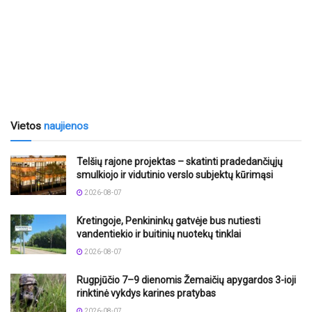
Vietos
naujienos
Telšių rajone projektas – skatinti pradedančiųjų
smulkiojo ir vidutinio verslo subjektų kūrimąsi
2026-08-07
Kretingoje, Penkininkų gatvėje bus nutiesti
vandentiekio ir buitinių nuotekų tinklai
2026-08-07
Rugpjūčio 7–9 dienomis Žemaičių apygardos 3-ioji
rinktinė vykdys karines pratybas
2026-08-07