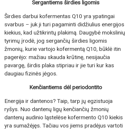
Sergantiems širdies ligomis
Širdies darbui kofermentas Q10 yra ypatingai
svarbus – juk ji turi pagaminti didžiulius energijos
kiekius, kad užtikrintų plakimą. Daugybė mokslinių
tyrimų įrodė, jog sergančių širdies ligomis
žmonių, kurie vartojo kofermentą Q10, būklė itin
pagerėjo: mažiau skauda krūtinę, nesijaučia
pavargę, širdis plaka stipriau ir jie turi kur kas
daugiau fizinės jėgos.
Kenčiantiems dėl periodontito
Energija ir dantenos? Taip, tarp jų egzistuoja
ryšys. Nuo dantenų ligų kenčiančių žmonių
dantenų audinio ląstelėse kofermento Q10 kiekis
yra sumažėjęs. Tačiau vos jiems pradėjus vartoti