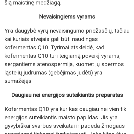
šią maistinę medžiagą.
Nevaisingiems vyrams
Yra daugybė vyrų nevaisingumo priežasčių, tačiau
kai kuriais atvejais gali būti naudingas
kofermentas Q10. Tyrimai atskleidė, kad
kofermentas Q10 turi teigiamą poveikį vyrams,
sergantiems atenospermija, kuomet jų spermos
ląstelių judrumas (gebėjimas judėti) yra
sumažėjęs.
Daugiau nei energijos suteikiantis preparatas
Kofermentas Q10 yra kur kas daugiau nei vien tik
energijos suteikiantis maisto papildas. Jis yra
gyvybiškai svarbus sveikatai ir padeda žmogaus