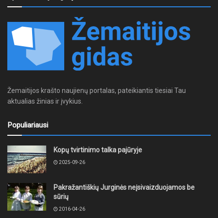
Žemaitijos krašto naujienų portalas, pateikiantis tiesiai Tau
aktualias žinias ir įvykius.
Populiariausi
Kopų tvirtinimo talka pajūryje
2025-09-26
Pakražantiškių Jurginės neįsivaizduojamos be
sūrių
2016-04-26