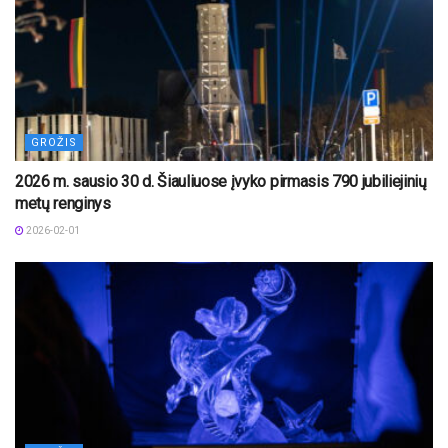
GROŽIS
2026 m. sausio 30 d. Šiauliuose įvyko pirmasis 790 jubiliejinių
metų renginys
2026-02-01