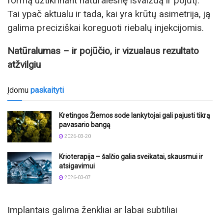
formą užtikrinant natūralesnę išvaizdą ir pojūtį.
Tai ypač aktualu ir tada, kai yra krūtų asimetrija, ją
galima preciziškai koreguoti riebalų injekcijomis.
Natūralumas – ir pojūčio, ir vizualaus rezultato
atžvilgiu
Įdomu
paskaityti
Kretingos Žiemos sode lankytojai gali pajusti tikrą
pavasario bangą
2026-03-20
Krioterapija – šalčio galia sveikatai, skausmui ir
atsigavimui
2026-03-07
Implantais galima ženkliai ar labai subtiliai