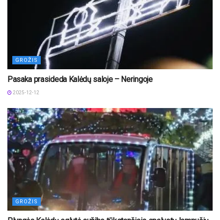
GROŽIS
Pasaka prasideda Kalėdų saloje – Neringoje
2025-12-12
GROŽIS