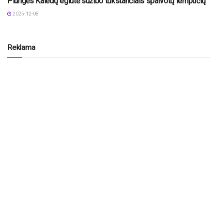
Plungės Kalėdų eglutė sužibo tūkstančiais spalvotų lempučių
2025-12-08
Reklama