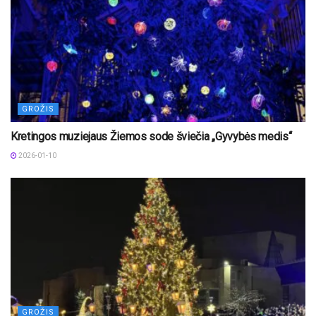
GROŽIS
Kretingos muziejaus Žiemos sode šviečia „Gyvybės medis“
2026-01-10
GROŽIS