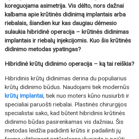
koreguojama asimetrija. Vis dėlto, nors dažnai
kalbama apie krūtinės didinimą implantais arba
riebalais, šiandien kur kas daugiau dėmesio
sulaukia hibridinė operacija – krūtinės didinimas
implantais ir riebalų injekcijomis. Kuo šis krūtinės
didinimo metodas ypatingas?
Hibridinė krūtų didinimo operacija – ką tai reiškia?
Hibridinis krūtų didinimas derina du populiarius
krūtų didinimo būdus. Naudojami tiek modernūs
krūtų implantai
, tiek nuo moters kūno nusiurbti ir
specialiai paruošti riebalai. Plastinės chirurgijos
specialistai sako, kad būtent hibridinis krūtinės
didinimo būdas pasirenkamas vis dažniau. Šis
metodas leidžia padidinti krūtis ir padailinti jų