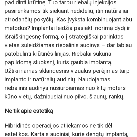
padidinti krūtinę. Tuo tarpu riebalų injekcijos
pasirenkamos tik siekiant nedidelių, itin natūraliai
atrodančių pokyčių. Kas įvyksta kombinuojant abu
metodus? Implantai leidžia pasiekti norimą dydį ir
išraiškingesnę formą, o į strategiškai parinktas
vietas suleidžiamas riebalinis audinys – dar labiau
patobulinti krūtinės linijas. Riebalai sukuria
papildomą sluoksnį, kuris gaubia implantą.
Užtikrinamas sklandesnis vizualus perėjimas tarp
implanto ir natūralių audinių. Naudojamas
riebalinis audinys nusiurbiamas nuo kitų moters
kūno vietų, dažniausiai nuo pilvo, šlaunų, rankų.
Ne tik apie estetiką
Hibridinės operacijos atliekamos ne tik dėl
estetikos. Kartais audiniai, kurie dengtų implantą,