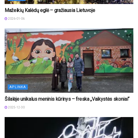
Mažeikių Kalėdų eglė – gražiausia Lietuvoje
2026-01-06
APLINKA
Šilalėje unikalus meninis kūrinys – freska „Vaikystės skoniai“
2025-12-30