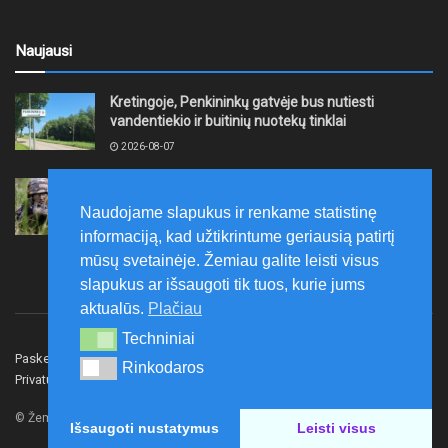
Naujausi
Kretingoje, Penkininkų gatvėje bus nutiesti
vandentiekio ir buitinių nuotekų tinklai
2026-08-07
Rugpjūčio 7–9 dienomis Žemaičių apygardos 3-ioji
rinktinė vykdys karines pratybas
Naudojame slapukus ir renkame statistinę
2026-08-07
informaciją, kad užtikrintume geriausią patirtį
mūsų svetainėje. Žemiau galite leisti visus
slapukus ar išsaugoti tik tuos, kurie jums
aktualūs.
Plačiau
Techniniai
Techniniai
Paskelbk naujieną
Rašyti redakcijai
Reklama
Rinkodaros
Rinkodaros
Privatumo politika
Susisiekite
© Žemaitijos gidas.
Išsaugoti nustatymus
Leisti visus