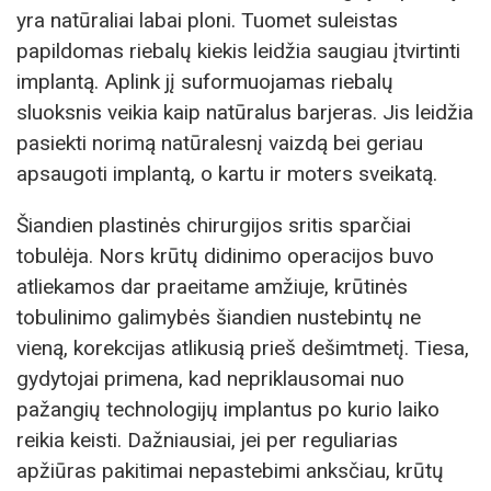
yra natūraliai labai ploni. Tuomet suleistas
papildomas riebalų kiekis leidžia saugiau įtvirtinti
implantą. Aplink jį suformuojamas riebalų
sluoksnis veikia kaip natūralus barjeras. Jis leidžia
pasiekti norimą natūralesnį vaizdą bei geriau
apsaugoti implantą, o kartu ir moters sveikatą.
Šiandien plastinės chirurgijos sritis sparčiai
tobulėja. Nors krūtų didinimo operacijos buvo
atliekamos dar praeitame amžiuje, krūtinės
tobulinimo galimybės šiandien nustebintų ne
vieną, korekcijas atlikusią prieš dešimtmetį. Tiesa,
gydytojai primena, kad nepriklausomai nuo
pažangių technologijų implantus po kurio laiko
reikia keisti. Dažniausiai, jei per reguliarias
apžiūras pakitimai nepastebimi anksčiau, krūtų