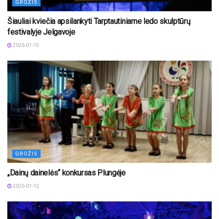
GROŽIS
Šiauliai kviečia apsilankyti Tarptautiniame ledo skulptūrų
festivalyje Jelgavoje
2026-01-15
GROŽIS
„Dainų dainelės“ konkursas Plungėje
2026-01-12