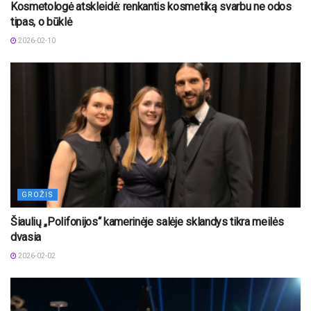
Kosmetologė atskleidė: renkantis kosmetiką svarbu ne odos
tipas, o būklė
2026-02-10
GROŽIS
Šiaulių „Polifonijos“ kamerinėje salėje sklandys tikra meilės
dvasia
2026-02-02