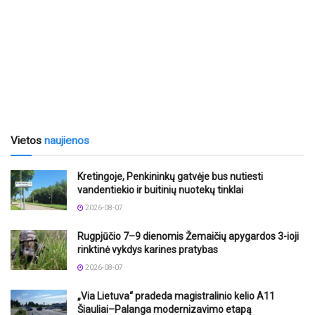
Vietos
naujienos
Kretingoje, Penkininkų gatvėje bus nutiesti
vandentiekio ir buitinių nuotekų tinklai
2026-08-07
Rugpjūčio 7–9 dienomis Žemaičių apygardos 3-ioji
rinktinė vykdys karines pratybas
2026-08-07
„Via Lietuva“ pradeda magistralinio kelio A11
Šiauliai–Palanga modernizavimo etapą