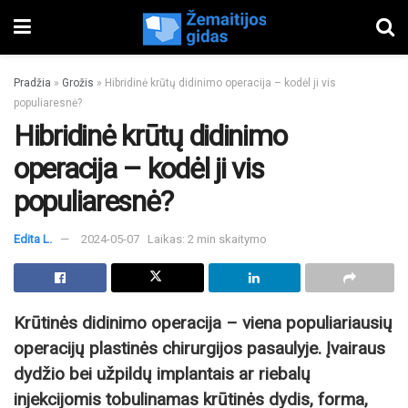
Pradžia
»
Grožis
»
Hibridinė krūtų didinimo operacija – kodėl ji vis
populiaresnė?
Hibridinė krūtų didinimo
operacija – kodėl ji vis
populiaresnė?
Edita L.
2024-05-07
Laikas: 2 min skaitymo
Krūtinės didinimo operacija – viena populiariausių
operacijų plastinės chirurgijos pasaulyje. Įvairaus
dydžio bei užpildų implantais ar riebalų
injekcijomis tobulinamas krūtinės dydis, forma,