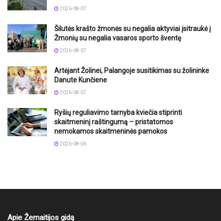
2026-08-07
Šilutės krašto žmonės su negalia aktyviai įsitraukė į
Žmonių su negalia vasaros sporto šventę
2026-08-07
Artėjant Žolinei, Palangoje susitikimas su žolininke
Danute Kunčiene
2026-08-07
Ryšių reguliavimo tarnyba kviečia stiprinti
skaitmeninį raštingumą – pristatomos
nemokamos skaitmeninės pamokos
2026-08-06
Apie Žemaitijos gidą