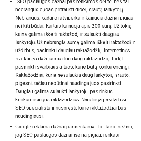
SEO paslaugos dažnai pasirenkamos dėl to, nes tai
nebrangus būdas pritraukti didelį srautą lankytojų.
Nebrangus, kadangi atsiperka ir kainuoja dažnai pigiau
nei kiti būdai. Kartais kainuoja apie 200 eurų. Už tokią
kainą galima iškelti raktažodį ir sulaukti daugiau
lankytojų. Už nebrangią sumą galima iškelti raktažodį ir
uždirbus, pasirinkti daugiau raktažodžių. Internetinės
svetainės dažniausiai turi daug raktažodžių, todėl
pasirinkti svarbiausia tuos, kurie būtų konkurencingi.
Raktažodžiai, kurie nesulaukia daug lankytojų srauto,
pigesni, tačiau nebūtinai naudinga juos pasirinkti.
Daugiau galima sulaukti lankytojų, pasirinkus
konkurencingus raktažodžius. Naudinga pasitarti su
SEO specialistu ir nuspręsti, kurie raktažodžiai bus
naudingiausi.
Google reklama dažnai pasirenkama. Tie, kurie nežino,
jog SEO paslaugos dažnai išeina pigiau, renkasi