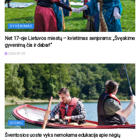
GYVENIMAS
Net 17-oje Lietuvos miestų – kvietimas senjorams: „Švęskime
gyvenimą čia ir dabar!“
2026-07-30
ĮDOMU
Šventosios uoste vyks nemokama edukacija apie nėgių