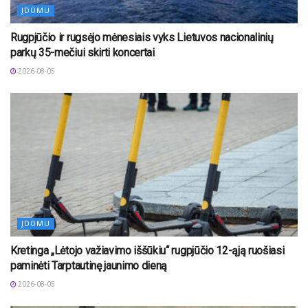
ĮDOMU
Rugpjūčio ir rugsėjo mėnesiais vyks Lietuvos nacionalinių
parkų 35-mečiui skirti koncertai
2026-08-05
ĮDOMU
Kretinga „Lėtojo važiavimo iššūkiu“ rugpjūčio 12-ąją ruošiasi
paminėti Tarptautinę jaunimo dieną
2026-08-05