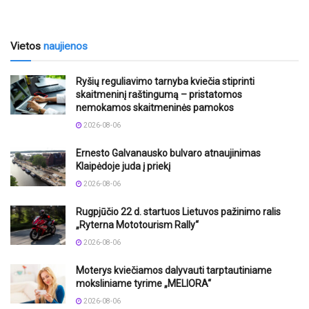
Vietos
naujienos
Ryšių reguliavimo tarnyba kviečia stiprinti
skaitmeninį raštingumą – pristatomos
nemokamos skaitmeninės pamokos
2026-08-06
Ernesto Galvanausko bulvaro atnaujinimas
Klaipėdoje juda į priekį
2026-08-06
Rugpjūčio 22 d. startuos Lietuvos pažinimo ralis
„Ryterna Mototourism Rally“
2026-08-06
Moterys kviečiamos dalyvauti tarptautiniame
moksliniame tyrime „MELIORA“
2026-08-06