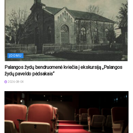
ĮDOMU
Palangos žydų bendruomenė kviečia į ekskursiją „Palangos
žydų paveldo pėdsakais“
2026-08-04