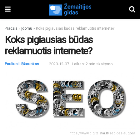
Pradžia
»
Įdomu
»
Koks pigiausias būdas reklamuotis internete?
Koks pigiausias būdas
reklamuotis internete?
Paulius Liškauskas
2020-12-07
Laikas: 2 min skaitymo
https://www.digitalstar.lt/seo-paslaugos/