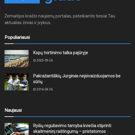
Žemaitijos krašto naujienų portalas, pateikiantis tiesiai Tau
aktualias žinias ir įvykius.
Populiariausi
Kopų tvirtinimo talka pajūryje
2025-09-26
Pakražantiškių Jurginės neįsivaizduojamos be
sūrių
2016-04-26
Naujausi
Ryšių reguliavimo tarnyba kviečia stiprinti
skaitmeninį raštingumą – pristatomos