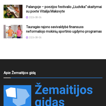
Palangoje – poezijos festivalio „Liudvika“ skaitymai
su poete Vitalija Maksvyte
2026-08-06
Tauragės rajono savivaldybė finansuos
neformaliojo mokinių sportinio ugdymo programas
2026-08-06
Apie Žemaitijos gidą