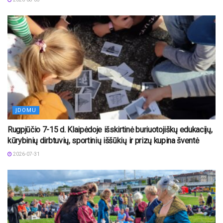
ĮDOMU
Rugpjūčio 7-15 d. Klaipėdoje išskirtinė buriuotojiškų edukacijų,
kūrybinių dirbtuvių, sportinių iššūkių ir prizų kupina šventė
2026-07-31