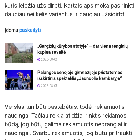
kuris leidžia užsidirbti. Kartais apsimoka pasirinkti
daugiau nei kelis variantus ir daugiau užsidirbti.
Įdomu
paskaityti
„Gargždų kūrybos stotyje“ – dar viena renginių
kupina savaitė
2026-08-05
Palangos senojoje gimnazijoje pristatomas
išskirtinis spektaklis „Jaunuolio kambaryje“
2026-08-05
Verslas turi būti pastebėtas, todėl reklamuotis
naudinga. Tačiau reikia atidžiai rinktis reklamos
būdą, jog būtų galima reklamuotis nebrangiai ir
naudingai. Svarbu reklamuotis, jog būtų pritraukti