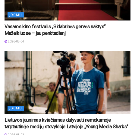
ĮDOMU
Vasaros kino festivalis „Sidabrinės gervės naktys“
Mažeikiuose – jau penktadienį
2026-08-04
ĮDOMU
Lietuvos jaunimas kviečiamas dalyvauti nemokamoje
tarptautinėje medijų stovykloje Latvijoje „Young Media Sharks“
2026-08-03