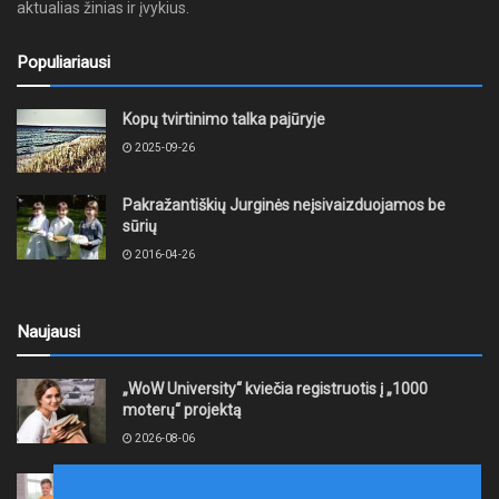
aktualias žinias ir įvykius.
Populiariausi
Kopų tvirtinimo talka pajūryje
2025-09-26
Pakražantiškių Jurginės neįsivaizduojamos be
sūrių
2016-04-26
Naujausi
„WoW University“ kviečia registruotis į „1000
moterų“ projektą
2026-08-06
Tauragės rajono savivaldybė finansuos