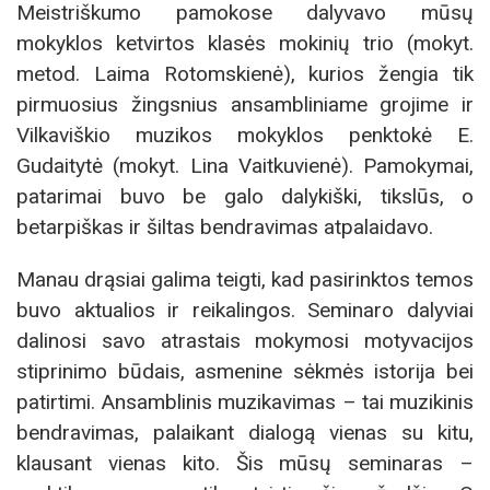
Meistriškumo pamokose dalyvavo mūsų
mokyklos ketvirtos klasės mokinių trio (mokyt.
metod. Laima Rotomskienė), kurios žengia tik
pirmuosius žingsnius ansambliniame grojime ir
Vilkaviškio muzikos mokyklos penktokė E.
Gudaitytė (mokyt. Lina Vaitkuvienė). Pamokymai,
patarimai buvo be galo dalykiški, tikslūs, o
betarpiškas ir šiltas bendravimas atpalaidavo.
Manau drąsiai galima teigti, kad pasirinktos temos
buvo aktualios ir reikalingos. Seminaro dalyviai
dalinosi savo atrastais mokymosi motyvacijos
stiprinimo būdais, asmenine sėkmės istorija bei
patirtimi. Ansamblinis muzikavimas – tai muzikinis
bendravimas, palaikant dialogą vienas su kitu,
klausant vienas kito. Šis mūsų seminaras –