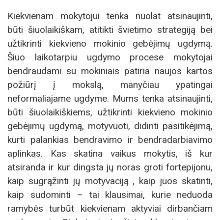
Kiekvienam mokytojui tenka nuolat atsinaujinti,
būti šiuolaikiškam, atitikti švietimo strategiją bei
užtikrinti kiekvieno mokinio gebėjimų ugdymą.
Šiuo laikotarpiu ugdymo procese mokytojai
bendraudami su mokiniais patiria naujos kartos
požiūrį į mokslą, manyčiau ypatingai
neformaliajame ugdyme. Mums tenka atsinaujinti,
būti šiuolaikiškiems, užtikrinti kiekvieno mokinio
gebėjimų ugdymą, motyvuoti, didinti pasitikėjimą,
kurti palankias bendravimo ir bendradarbiavimo
aplinkas. Kas skatina vaikus mokytis, iš kur
atsiranda ir kur dingsta jų noras groti fortepijonu,
kaip sugrąžinti jų motyvaciją , kaip juos skatinti,
kaip sudominti – tai klausimai, kurie neduoda
ramybės turbūt kiekvienam aktyviai dirbančiam