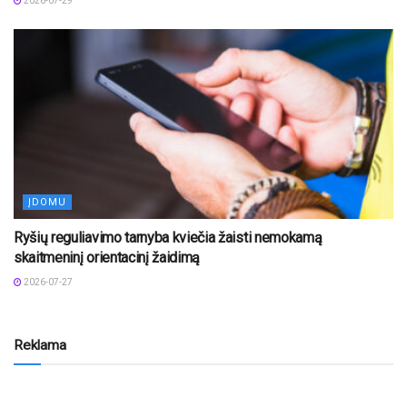
2026-07-29
ĮDOMU
Ryšių reguliavimo tarnyba kviečia žaisti nemokamą
skaitmeninį orientacinį žaidimą
2026-07-27
Reklama