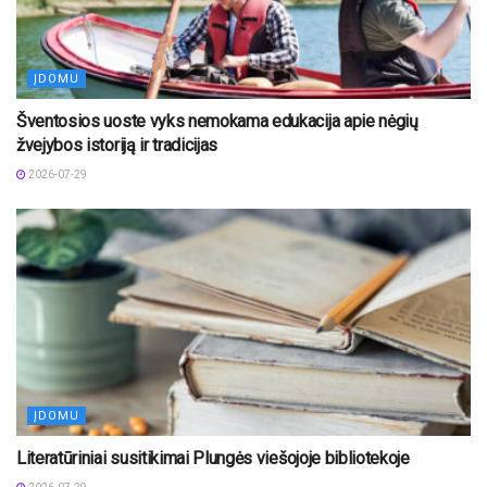
ĮDOMU
Šventosios uoste vyks nemokama edukacija apie nėgių
žvejybos istoriją ir tradicijas
2026-07-29
ĮDOMU
Literatūriniai susitikimai Plungės viešojoje bibliotekoje