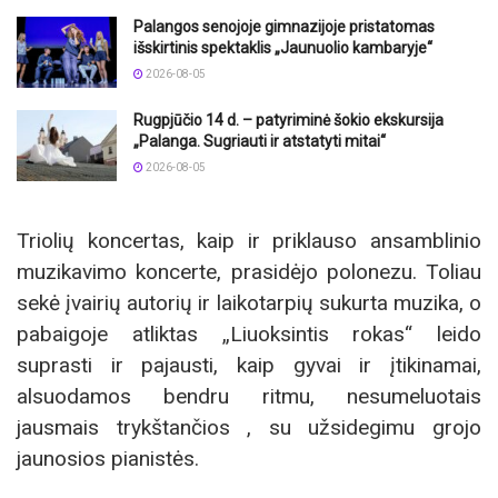
Palangos senojoje gimnazijoje pristatomas
išskirtinis spektaklis „Jaunuolio kambaryje“
2026-08-05
Rugpjūčio 14 d. – patyriminė šokio ekskursija
„Palanga. Sugriauti ir atstatyti mitai“
2026-08-05
Triolių koncertas, kaip ir priklauso ansamblinio
muzikavimo koncerte, prasidėjo polonezu. Toliau
sekė įvairių autorių ir laikotarpių sukurta muzika, o
pabaigoje atliktas „Liuoksintis rokas“ leido
suprasti ir pajausti, kaip gyvai ir įtikinamai,
alsuodamos bendru ritmu, nesumeluotais
jausmais trykštančios , su užsidegimu grojo
jaunosios pianistės.