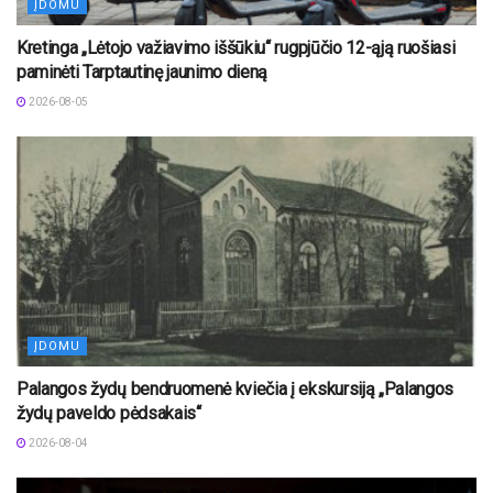
ĮDOMU
Kretinga „Lėtojo važiavimo iššūkiu“ rugpjūčio 12-ąją ruošiasi
paminėti Tarptautinę jaunimo dieną
2026-08-05
ĮDOMU
Palangos žydų bendruomenė kviečia į ekskursiją „Palangos
žydų paveldo pėdsakais“
2026-08-04