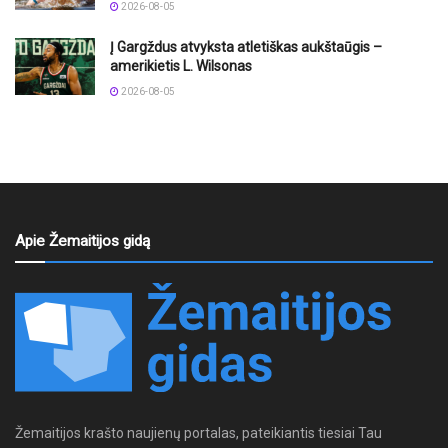
2026-08-05
Į Gargždus atvyksta atletiškas aukštaūgis –
amerikietis L. Wilsonas
2026-08-05
Apie Žemaitijos gidą
Žemaitijos krašto naujienų portalas, pateikiantis tiesiai Tau