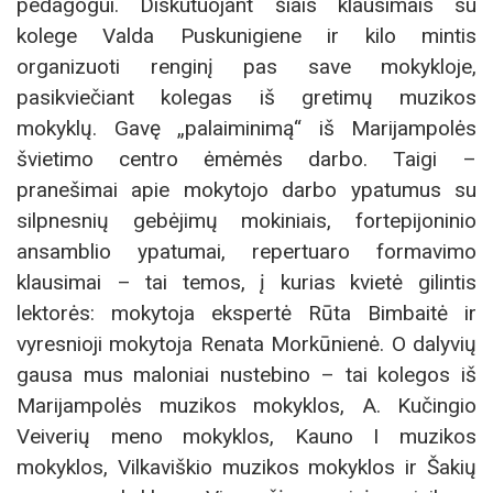
pedagogui. Diskutuojant šiais klausimais su
kolege Valda Puskunigiene ir kilo mintis
organizuoti renginį pas save mokykloje,
pasikviečiant kolegas iš gretimų muzikos
mokyklų. Gavę „palaiminimą“ iš Marijampolės
švietimo centro ėmėmės darbo. Taigi –
pranešimai apie mokytojo darbo ypatumus su
silpnesnių gebėjimų mokiniais, fortepijoninio
ansamblio ypatumai, repertuaro formavimo
klausimai – tai temos, į kurias kvietė gilintis
lektorės: mokytoja ekspertė Rūta Bimbaitė ir
vyresnioji mokytoja Renata Morkūnienė. O dalyvių
gausa mus maloniai nustebino – tai kolegos iš
Marijampolės muzikos mokyklos, A. Kučingio
Veiverių meno mokyklos, Kauno I muzikos
mokyklos, Vilkaviškio muzikos mokyklos ir Šakių