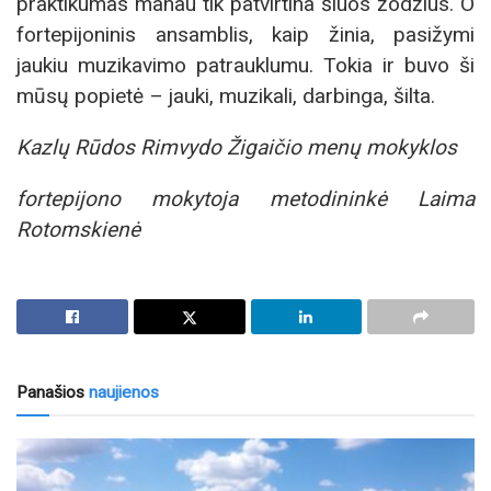
praktikumas manau tik patvirtina šiuos žodžius. O
fortepijoninis ansamblis, kaip žinia, pasižymi
jaukiu muzikavimo patrauklumu. Tokia ir buvo ši
mūsų popietė – jauki, muzikali, darbinga, šilta.
Kazlų Rūdos Rimvydo Žigaičio menų mokyklos
fortepijono mokytoja metodininkė Laima
Rotomskienė
Panašios
naujienos