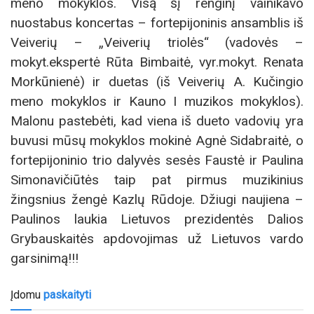
meno mokyklos. Visą šį renginį vainikavo
nuostabus koncertas – fortepijoninis ansamblis iš
Veiverių – „Veiverių triolės“ (vadovės –
mokyt.ekspertė Rūta Bimbaitė, vyr.mokyt. Renata
Morkūnienė) ir duetas (iš Veiverių A. Kučingio
meno mokyklos ir Kauno I muzikos mokyklos).
Malonu pastebėti, kad viena iš dueto vadovių yra
buvusi mūsų mokyklos mokinė Agnė Sidabraitė, o
fortepijoninio trio dalyvės sesės Faustė ir Paulina
Simonavičiūtės taip pat pirmus muzikinius
žingsnius žengė Kazlų Rūdoje. Džiugi naujiena –
Paulinos laukia Lietuvos prezidentės Dalios
Grybauskaitės apdovojimas už Lietuvos vardo
garsinimą!!!
Įdomu
paskaityti