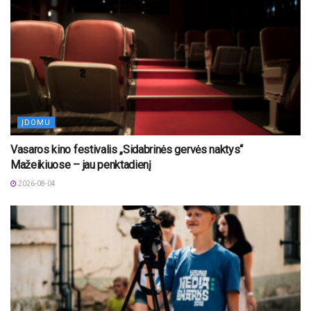
ĮDOMU
Vasaros kino festivalis „Sidabrinės gervės naktys“
Mažeikiuose – jau penktadienį
2026-08-04