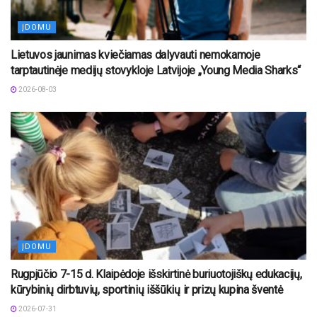
ĮDOMU
Lietuvos jaunimas kviečiamas dalyvauti nemokamoje
tarptautinėje medijų stovykloje Latvijoje „Young Media Sharks“
2026-08-03
ĮDOMU
Rugpjūčio 7-15 d. Klaipėdoje išskirtinė buriuotojiškų edukacijų,
kūrybinių dirbtuvių, sportinių iššūkių ir prizų kupina šventė
2026-07-31