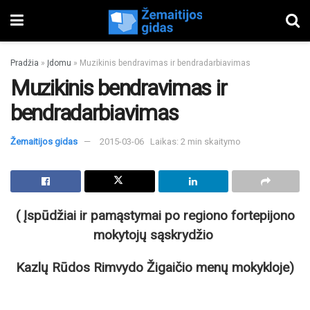
Pradžia
»
Įdomu
»
Muzikinis bendravimas ir bendradarbiavimas
Muzikinis bendravimas ir
bendradarbiavimas
Žemaitijos gidas
2015-03-06
Laikas: 2 min skaitymo
( Įspūdžiai ir pamąstymai po regiono fortepijono
mokytojų sąskrydžio
Kazlų Rūdos Rimvydo Žigaičio menų mokykloje)