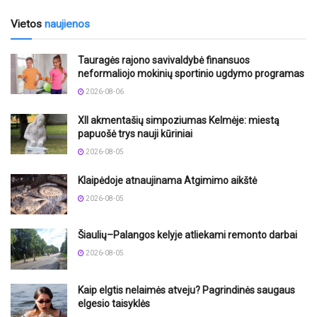
Vietos
naujienos
Tauragės rajono savivaldybė finansuos
neformaliojo mokinių sportinio ugdymo programas
2026-08-06
XII akmentašių simpoziumas Kelmėje: miestą
papuošė trys nauji kūriniai
2026-08-05
Klaipėdoje atnaujinama Atgimimo aikštė
2026-08-05
Šiaulių–Palangos kelyje atliekami remonto darbai
2026-08-05
Kaip elgtis nelaimės atveju? Pagrindinės saugaus
elgesio taisyklės