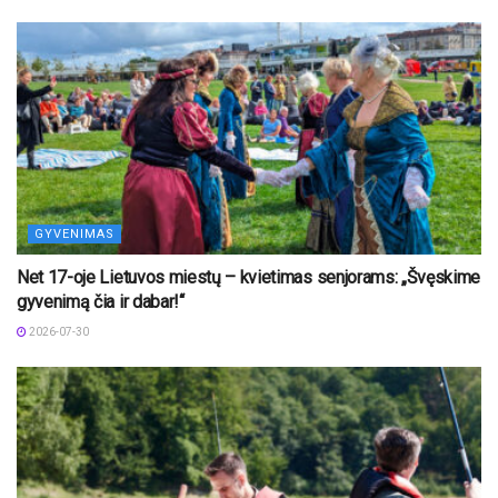
GYVENIMAS
Net 17-oje Lietuvos miestų – kvietimas senjorams: „Švęskime
gyvenimą čia ir dabar!“
2026-07-30